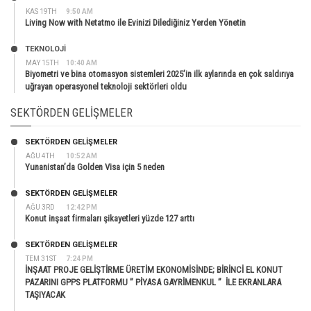
KAS 19TH
9:50 AM
Living Now with Netatmo ile Evinizi Dilediğiniz Yerden Yönetin
TEKNOLOJİ
MAY 15TH
10:40 AM
Biyometri ve bina otomasyon sistemleri 2025’in ilk aylarında en çok saldırıya
uğrayan operasyonel teknoloji sektörleri oldu
SEKTÖRDEN GELIŞMELER
SEKTÖRDEN GELIŞMELER
AĞU 4TH
10:52 AM
Yunanistan’da Golden Visa için 5 neden
SEKTÖRDEN GELIŞMELER
AĞU 3RD
12:42 PM
Konut inşaat firmaları şikayetleri yüzde 127 arttı
SEKTÖRDEN GELIŞMELER
TEM 31ST
7:24 PM
İNŞAAT PROJE GELİŞTİRME ÜRETİM EKONOMİSİNDE; BİRİNCİ EL KONUT
PAZARINI GPPS PLATFORMU ” PİYASA GAYRİMENKUL ” İLE EKRANLARA
TAŞIYACAK