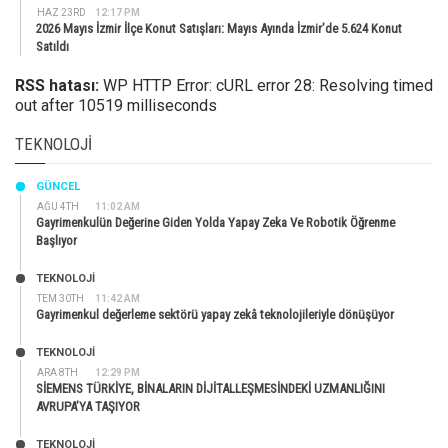
HAZ 23RD
12:17 PM
2026 Mayıs İzmir İlçe Konut Satışları: Mayıs Ayında İzmir’de 5.624 Konut
Satıldı
RSS hatası:
WP HTTP Error: cURL error 28: Resolving timed
out after 10519 milliseconds
TEKNOLOJI
GÜNCEL
AĞU 4TH
11:02 AM
Gayrimenkulün Değerine Giden Yolda Yapay Zeka Ve Robotik Öğrenme
Başlıyor
TEKNOLOJİ
TEM 30TH
11:42 AM
Gayrimenkul değerleme sektörü yapay zekâ teknolojileriyle dönüşüyor
TEKNOLOJİ
ARA 8TH
12:29 PM
SİEMENS TÜRKİYE, BİNALARIN DİJİTALLEŞMESİNDEKİ UZMANLIĞINI
AVRUPA’YA TAŞIYOR
TEKNOLOJİ