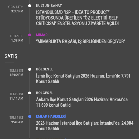
KÜLTÜR-SANAT
OCA 14TH
3:37 PM
İSTANBULSMD “I2P – IDEA TO PRODUCT”
STÜDYOSUNDA ÜRETİLEN “ÖZ ELEŞTİRİ-SELF
CRITICISM” ENSTELASYONU ZİYARETE AÇILDI
MİMARİ
OCA 9TH
1:38 PM
“MİMARLIKTA BAŞARI, İŞ BİRLİĞİNDEN GEÇİYOR”
SATIŞ
BÖLGESEL
TEM 21ST
12:02 PM
İzmir İlçe Konut Satışları 2026 Haziran: İzmir’de 7.791
Konut Satıldı
BÖLGESEL
TEM 21ST
11:11 AM
Ankara İlçe Konut Satışları 2026 Haziran: Ankara’da
11.699 konut Satıldı
EMLAK HABERLERI
TEM 21ST
9:40 AM
2026 Haziran İstanbul İlçe Satışları: İstanbul’da 24.084
Konut Satıldı