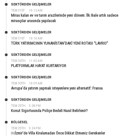
SEKTÖRDEN GELIŞMELER
TEM 31ST
10:12 AM
Miras kalan ev ve tarım arazilerinde yeni dönem: İlk ihale artık sadece
mirasçılar arasında yapılacak
SEKTÖRDEN GELIŞMELER
TEM 31ST
10:10 AM
TÜRK YATIRIMCININ YUNANİSTAN’DAKİ YENİ ROTASI “LAVRIO”
SEKTÖRDEN GELIŞMELER
TEM 30TH
11:03 AM
PLATFORMLAR HAYAT KURTARIYOR
SEKTÖRDEN GELIŞMELER
TEM 30TH
10:59 AM
Avrupa’da yatırım yapmak isteyenlere yeni alternatif: Fransa
SEKTÖRDEN GELIŞMELER
TEM 29TH
5:28 PM
Konut Sigortasında Poliçe Bedeli Nasıl Belirlenir?
BÖLGESEL
TEM 29TH
5:24 PM
￼İzmir’de Villa Kiralamadan Önce Dikkat Etmeniz Gerekenler