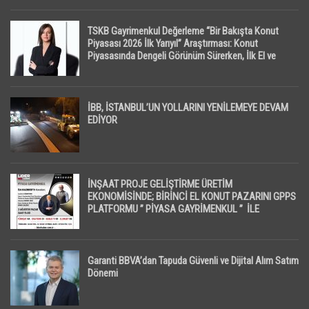
TSKB Gayrimenkul Değerleme “Bir Bakışta Konut
Piyasası 2026 İlk Yarıyıl” Araştırması: Konut
Piyasasında Dengeli Görünüm Sürerken, İlk El ve
İpotekli Satışlarda Sınırlı Toparlanma Dikkat Çekti
İBB, İSTANBUL’UN YOLLARINI YENİLEMEYE DEVAM
EDİYOR
İNŞAAT PROJE GELİŞTİRME ÜRETİM
EKONOMİSİNDE; BİRİNCİ EL KONUT PAZARINI GPPS
PLATFORMU ” PİYASA GAYRİMENKUL ” İLE
EKRANLARA TAŞIYACAK
Garanti BBVA’dan Tapuda Güvenli ve Dijital Alım Satım
Dönemi