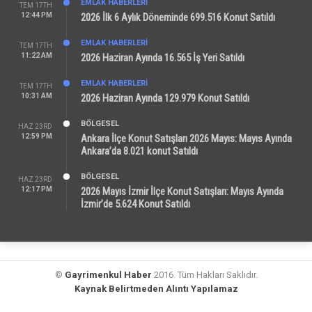
EMLAK HABERLERI
TEM 17TH
12:44 PM
2026 İlk 6 Aylık Döneminde 699.516 Konut Satıldı
EMLAK HABERLERI
TEM 17TH
11:22 AM
2026 Haziran Ayında 16.565 İş Yeri Satıldı
EMLAK HABERLERI
TEM 17TH
10:31 AM
2026 Haziran Ayında 129.979 Konut Satıldı
BÖLGESEL
HAZ 23RD
12:59 PM
Ankara İlçe Konut Satışları 2026 Mayıs: Mayıs Ayında
Ankara’da 8.021 konut Satıldı
BÖLGESEL
HAZ 23RD
12:17 PM
2026 Mayıs İzmir İlçe Konut Satışları: Mayıs Ayında
İzmir’de 5.624 Konut Satıldı
©
Gayrimenkul Haber
2016. Tüm Hakları Saklıdır.
Kaynak Belirtmeden Alıntı Yapılamaz