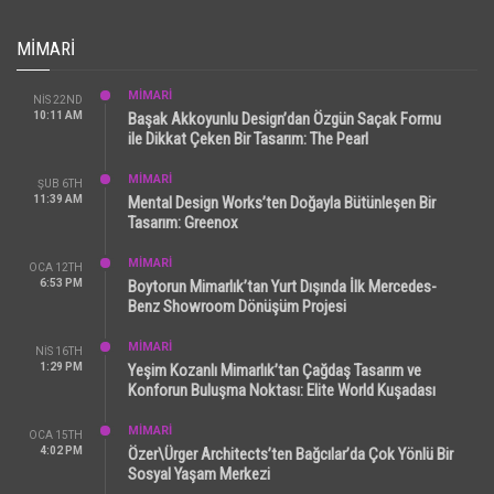
MIMARI
MİMARİ
NIS 22ND
10:11 AM
Başak Akkoyunlu Design’dan Özgün Saçak Formu
ile Dikkat Çeken Bir Tasarım: The Pearl
MİMARİ
ŞUB 6TH
11:39 AM
Mental Design Works’ten Doğayla Bütünleşen Bir
Tasarım: Greenox
MİMARİ
OCA 12TH
6:53 PM
Boytorun Mimarlık’tan Yurt Dışında İlk Mercedes-
Benz Showroom Dönüşüm Projesi
MİMARİ
NIS 16TH
1:29 PM
Yeşim Kozanlı Mimarlık’tan Çağdaş Tasarım ve
Konforun Buluşma Noktası: Elite World Kuşadası
MİMARİ
OCA 15TH
4:02 PM
Özer\Ürger Architects’ten Bağcılar’da Çok Yönlü Bir
Sosyal Yaşam Merkezi