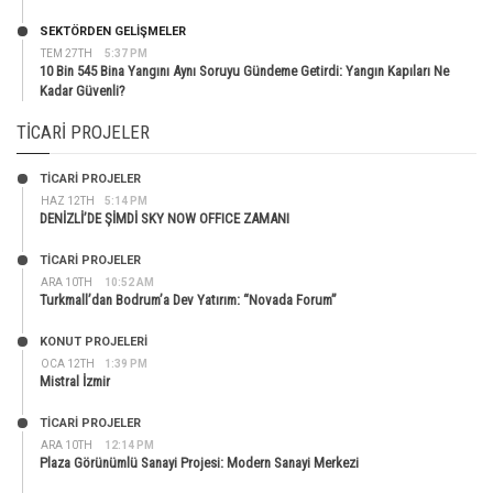
SEKTÖRDEN GELIŞMELER
TEM 27TH
5:37 PM
10 Bin 545 Bina Yangını Aynı Soruyu Gündeme Getirdi: Yangın Kapıları Ne
Kadar Güvenli?
TICARI PROJELER
TİCARİ PROJELER
HAZ 12TH
5:14 PM
DENİZLİ’DE ŞİMDİ SKY NOW OFFICE ZAMANI
TİCARİ PROJELER
ARA 10TH
10:52 AM
Turkmall’dan Bodrum’a Dev Yatırım: “Novada Forum”
KONUT PROJELERI
OCA 12TH
1:39 PM
Mistral İzmir
TİCARİ PROJELER
ARA 10TH
12:14 PM
Plaza Görünümlü Sanayi Projesi: Modern Sanayi Merkezi