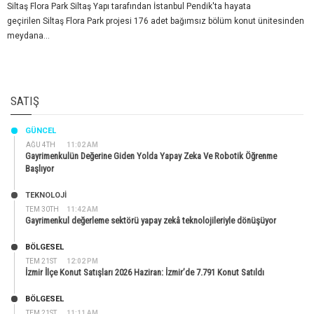
Siltaş Flora Park Siltaş Yapı tarafından İstanbul Pendik'ta hayata
geçirilen Siltaş Flora Park projesi 176 adet bağımsız bölüm konut ünitesinden
meydana...
SATIŞ
GÜNCEL
AĞU 4TH
11:02 AM
Gayrimenkulün Değerine Giden Yolda Yapay Zeka Ve Robotik Öğrenme
Başlıyor
TEKNOLOJİ
TEM 30TH
11:42 AM
Gayrimenkul değerleme sektörü yapay zekâ teknolojileriyle dönüşüyor
BÖLGESEL
TEM 21ST
12:02 PM
İzmir İlçe Konut Satışları 2026 Haziran: İzmir’de 7.791 Konut Satıldı
BÖLGESEL
TEM 21ST
11:11 AM