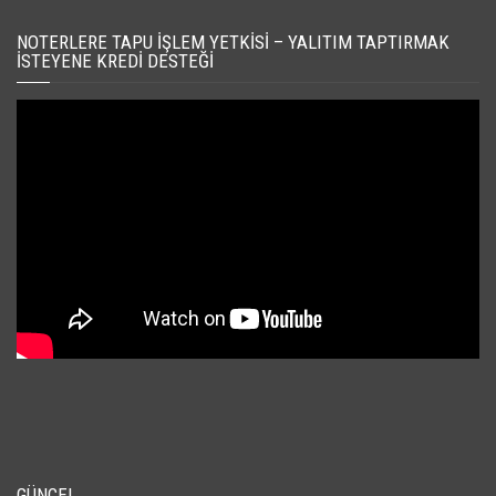
NOTERLERE TAPU İŞLEM YETKISI – YALITIM TAPTIRMAK
İSTEYENE KREDI DESTEĞI
GÜNCEL