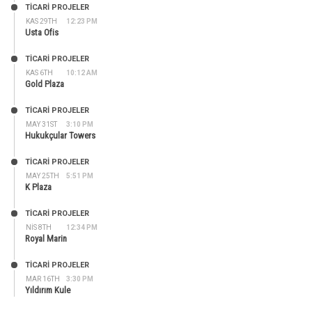
TİCARİ PROJELER
KAS 29TH
12:23 PM
Usta Ofis
TİCARİ PROJELER
KAS 6TH
10:12 AM
Gold Plaza
TİCARİ PROJELER
MAY 31ST
3:10 PM
Hukukçular Towers
TİCARİ PROJELER
MAY 25TH
5:51 PM
K Plaza
TİCARİ PROJELER
NIS 8TH
12:34 PM
Royal Marin
TİCARİ PROJELER
MAR 16TH
3:30 PM
Yıldırım Kule