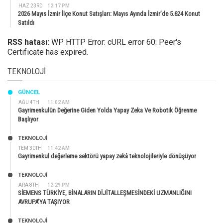
HAZ 23RD
12:17 PM
2026 Mayıs İzmir İlçe Konut Satışları: Mayıs Ayında İzmir’de 5.624 Konut
Satıldı
RSS hatası:
WP HTTP Error: cURL error 60: Peer's
Certificate has expired.
TEKNOLOJI
GÜNCEL
AĞU 4TH
11:02 AM
Gayrimenkulün Değerine Giden Yolda Yapay Zeka Ve Robotik Öğrenme
Başlıyor
TEKNOLOJİ
TEM 30TH
11:42 AM
Gayrimenkul değerleme sektörü yapay zekâ teknolojileriyle dönüşüyor
TEKNOLOJİ
ARA 8TH
12:29 PM
SİEMENS TÜRKİYE, BİNALARIN DİJİTALLEŞMESİNDEKİ UZMANLIĞINI
AVRUPA’YA TAŞIYOR
TEKNOLOJİ