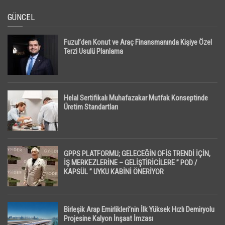
GÜNCEL
Fuzul’den Konut ve Araç Finansmanında Kişiye Özel
Terzi Usulü Planlama
Helal Sertifikalı Muhafazakar Mutfak Konseptinde
Üretim Standartları
GPPS PLATFORMU; GELECEĞİN OFİS TRENDİ İÇİN,
İŞ MERKEZLERİNE – GELİŞTİRİCİLERE ” POD /
KAPSÜL ” UYKU KABİNİ ÖNERİYOR
Birleşik Arap Emirlikleri’nin İlk Yüksek Hızlı Demiryolu
Projesine Kalyon İnşaat İmzası