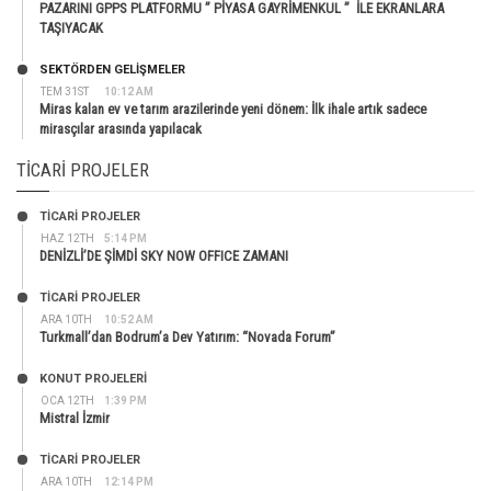
PAZARINI GPPS PLATFORMU ” PİYASA GAYRİMENKUL ” İLE EKRANLARA
TAŞIYACAK
SEKTÖRDEN GELIŞMELER
TEM 31ST
10:12 AM
Miras kalan ev ve tarım arazilerinde yeni dönem: İlk ihale artık sadece
mirasçılar arasında yapılacak
TICARI PROJELER
TİCARİ PROJELER
HAZ 12TH
5:14 PM
DENİZLİ’DE ŞİMDİ SKY NOW OFFICE ZAMANI
TİCARİ PROJELER
ARA 10TH
10:52 AM
Turkmall’dan Bodrum’a Dev Yatırım: “Novada Forum”
KONUT PROJELERI
OCA 12TH
1:39 PM
Mistral İzmir
TİCARİ PROJELER
ARA 10TH
12:14 PM