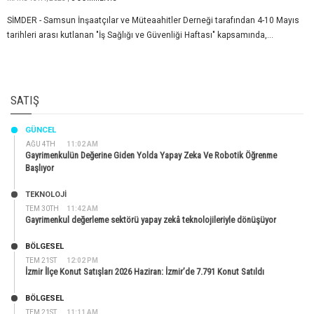
SİMDER - Samsun İnşaatçılar ve Müteaahitler Derneği tarafından 4-10 Mayıs
tarihleri arası kutlanan "İş Sağlığı ve Güvenliği Haftası" kapsamında,...
SATIŞ
GÜNCEL
AĞU 4TH
11:02 AM
Gayrimenkulün Değerine Giden Yolda Yapay Zeka Ve Robotik Öğrenme
Başlıyor
TEKNOLOJİ
TEM 30TH
11:42 AM
Gayrimenkul değerleme sektörü yapay zekâ teknolojileriyle dönüşüyor
BÖLGESEL
TEM 21ST
12:02 PM
İzmir İlçe Konut Satışları 2026 Haziran: İzmir’de 7.791 Konut Satıldı
BÖLGESEL
TEM 21ST
11:11 AM