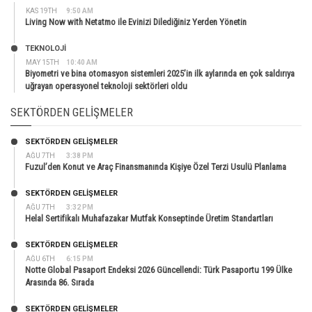
KAS 19TH
9:50 AM
Living Now with Netatmo ile Evinizi Dilediğiniz Yerden Yönetin
TEKNOLOJİ
MAY 15TH
10:40 AM
Biyometri ve bina otomasyon sistemleri 2025’in ilk aylarında en çok saldırıya
uğrayan operasyonel teknoloji sektörleri oldu
SEKTÖRDEN GELIŞMELER
SEKTÖRDEN GELIŞMELER
AĞU 7TH
3:38 PM
Fuzul’den Konut ve Araç Finansmanında Kişiye Özel Terzi Usulü Planlama
SEKTÖRDEN GELIŞMELER
AĞU 7TH
3:32 PM
Helal Sertifikalı Muhafazakar Mutfak Konseptinde Üretim Standartları
SEKTÖRDEN GELIŞMELER
AĞU 6TH
6:15 PM
Notte Global Pasaport Endeksi 2026 Güncellendi: Türk Pasaportu 199 Ülke
Arasında 86. Sırada
SEKTÖRDEN GELIŞMELER