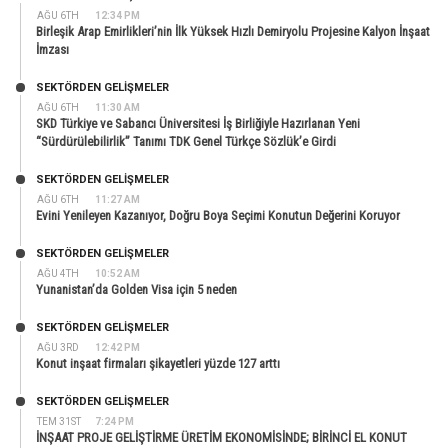
AĞU 6TH
12:34 PM
Birleşik Arap Emirlikleri’nin İlk Yüksek Hızlı Demiryolu Projesine Kalyon İnşaat
İmzası
SEKTÖRDEN GELIŞMELER
AĞU 6TH
11:30 AM
SKD Türkiye ve Sabancı Üniversitesi İş Birliğiyle Hazırlanan Yeni
“Sürdürülebilirlik” Tanımı TDK Genel Türkçe Sözlük’e Girdi
SEKTÖRDEN GELIŞMELER
AĞU 6TH
11:27 AM
Evini Yenileyen Kazanıyor, Doğru Boya Seçimi Konutun Değerini Koruyor
SEKTÖRDEN GELIŞMELER
AĞU 4TH
10:52 AM
Yunanistan’da Golden Visa için 5 neden
SEKTÖRDEN GELIŞMELER
AĞU 3RD
12:42 PM
Konut inşaat firmaları şikayetleri yüzde 127 arttı
SEKTÖRDEN GELIŞMELER
TEM 31ST
7:24 PM
İNŞAAT PROJE GELİŞTİRME ÜRETİM EKONOMİSİNDE; BİRİNCİ EL KONUT