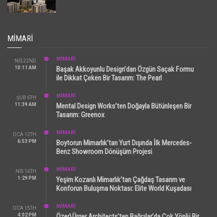
MIMARI
MİMARİ
NIS 22ND
10:11 AM
Başak Akkoyunlu Design’dan Özgün Saçak Formu
ile Dikkat Çeken Bir Tasarım: The Pearl
MİMARİ
ŞUB 6TH
11:39 AM
Mental Design Works’ten Doğayla Bütünleşen Bir
Tasarım: Greenox
MİMARİ
OCA 12TH
6:53 PM
Boytorun Mimarlık’tan Yurt Dışında İlk Mercedes-
Benz Showroom Dönüşüm Projesi
MİMARİ
NIS 16TH
1:29 PM
Yeşim Kozanlı Mimarlık’tan Çağdaş Tasarım ve
Konforun Buluşma Noktası: Elite World Kuşadası
MİMARİ
OCA 15TH
4:02 PM
Özer\Ürger Architects’ten Bağcılar’da Çok Yönlü Bir