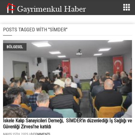
POSTS TAGGED WITH "SİMDER"
BÖLGESEL
İskele Kalıp Sanayicileri Derneği, SİMDER’in düzenlediği İş Sağlığı ve
Güvenliği Zirvesi’ne katıldı
MAYIS 15TH, 2025 |
0 COMMENTS