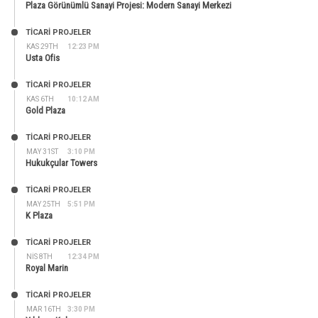
Plaza Görünümlü Sanayi Projesi: Modern Sanayi Merkezi
TİCARİ PROJELER
KAS 29TH
12:23 PM
Usta Ofis
TİCARİ PROJELER
KAS 6TH
10:12 AM
Gold Plaza
TİCARİ PROJELER
MAY 31ST
3:10 PM
Hukukçular Towers
TİCARİ PROJELER
MAY 25TH
5:51 PM
K Plaza
TİCARİ PROJELER
NIS 8TH
12:34 PM
Royal Marin
TİCARİ PROJELER
MAR 16TH
3:30 PM