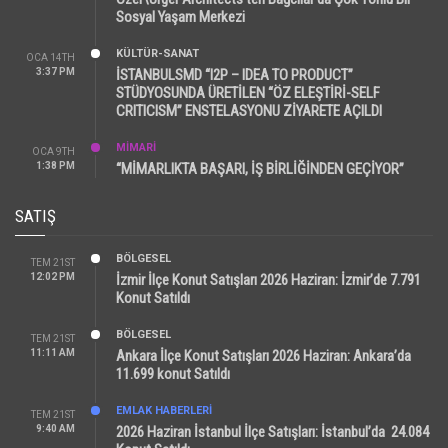
Sosyal Yaşam Merkezi
KÜLTÜR-SANAT
OCA 14TH
3:37 PM
İSTANBULSMD “I2P – IDEA TO PRODUCT”
STÜDYOSUNDA ÜRETİLEN “ÖZ ELEŞTİRİ-SELF
CRITICISM” ENSTELASYONU ZİYARETE AÇILDI
MİMARİ
OCA 9TH
1:38 PM
“MİMARLIKTA BAŞARI, İŞ BİRLİĞİNDEN GEÇİYOR”
SATIŞ
BÖLGESEL
TEM 21ST
12:02 PM
İzmir İlçe Konut Satışları 2026 Haziran: İzmir’de 7.791
Konut Satıldı
BÖLGESEL
TEM 21ST
11:11 AM
Ankara İlçe Konut Satışları 2026 Haziran: Ankara’da
11.699 konut Satıldı
EMLAK HABERLERI
TEM 21ST
9:40 AM
2026 Haziran İstanbul İlçe Satışları: İstanbul’da 24.084