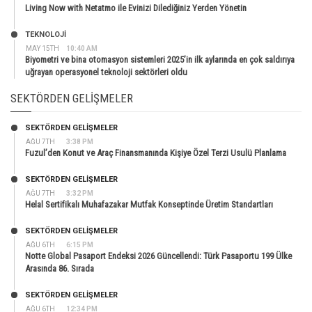
Living Now with Netatmo ile Evinizi Dilediğiniz Yerden Yönetin
TEKNOLOJİ
MAY 15TH
10:40 AM
Biyometri ve bina otomasyon sistemleri 2025’in ilk aylarında en çok saldırıya
uğrayan operasyonel teknoloji sektörleri oldu
SEKTÖRDEN GELIŞMELER
SEKTÖRDEN GELIŞMELER
AĞU 7TH
3:38 PM
Fuzul’den Konut ve Araç Finansmanında Kişiye Özel Terzi Usulü Planlama
SEKTÖRDEN GELIŞMELER
AĞU 7TH
3:32 PM
Helal Sertifikalı Muhafazakar Mutfak Konseptinde Üretim Standartları
SEKTÖRDEN GELIŞMELER
AĞU 6TH
6:15 PM
Notte Global Pasaport Endeksi 2026 Güncellendi: Türk Pasaportu 199 Ülke
Arasında 86. Sırada
SEKTÖRDEN GELIŞMELER
AĞU 6TH
12:34 PM