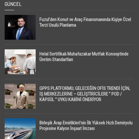
GÜNCEL
Fuzul’den Konut ve Araç Finansmanında Kişiye Özel
Terzi Usulü Planlama
Helal Sertifikalı Muhafazakar Mutfak Konseptinde
Üretim Standartları
GPPS PLATFORMU; GELECEĞİN OFİS TRENDİ İÇİN,
İŞ MERKEZLERİNE – GELİŞTİRİCİLERE ” POD /
KAPSÜL ” UYKU KABİNİ ÖNERİYOR
Birleşik Arap Emirlikleri’nin İlk Yüksek Hızlı Demiryolu
Projesine Kalyon İnşaat İmzası