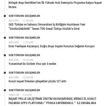
Birleşik Arap Emirlikleri’nin İlk Yüksek Hızlı Demiryolu Projesine Kalyon İnşaat
İmzası
SEKTÖRDEN GELIŞMELER
AĞU 6TH
11:30 AM
SKD Türkiye ve Sabancı Üniversitesi İş Birliğiyle Hazırlanan Yeni
“Sürdürülebilirlik” Tanımı TDK Genel Türkçe Sözlük’e Girdi
SEKTÖRDEN GELIŞMELER
AĞU 6TH
11:27 AM
Evini Yenileyen Kazanıyor, Doğru Boya Seçimi Konutun Değerini Koruyor
SEKTÖRDEN GELIŞMELER
AĞU 4TH
10:52 AM
Yunanistan’da Golden Visa için 5 neden
SEKTÖRDEN GELIŞMELER
AĞU 3RD
12:42 PM
Konut inşaat firmaları şikayetleri yüzde 127 arttı
SEKTÖRDEN GELIŞMELER
TEM 31ST
7:24 PM
İNŞAAT PROJE GELİŞTİRME ÜRETİM EKONOMİSİNDE; BİRİNCİ EL KONUT
PAZARINI GPPS PLATFORMU ” PİYASA GAYRİMENKUL ” İLE EKRANLARA