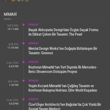
MIMARI
MİMARİ
NIS 22ND
10:11 AM
Başak Akkoyunlu Design’dan Özgün Saçak Formu
ile Dikkat Çeken Bir Tasarım: The Pearl
MİMARİ
ŞUB 6TH
11:39 AM
Mental Design Works’ten Doğayla Bütünleşen Bir
Tasarım: Greenox
MİMARİ
OCA 12TH
6:53 PM
Boytorun Mimarlık’tan Yurt Dışında İlk Mercedes-
Benz Showroom Dönüşüm Projesi
MİMARİ
NIS 16TH
1:29 PM
Yeşim Kozanlı Mimarlık’tan Çağdaş Tasarım ve
Konforun Buluşma Noktası: Elite World Kuşadası
MİMARİ
OCA 15TH
4:02 PM
Özer\Ürger Architects’ten Bağcılar’da Çok Yönlü Bir
Sosyal Yaşam Merkezi