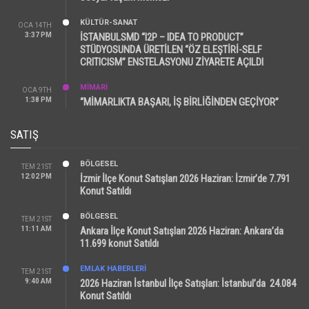
KÜLTÜR-SANAT
OCA 14TH
3:37 PM
İSTANBULSMD “I2P – IDEA TO PRODUCT”
STÜDYOSUNDA ÜRETİLEN “ÖZ ELEŞTİRİ-SELF
CRITICISM” ENSTELASYONU ZİYARETE AÇILDI
MİMARİ
OCA 9TH
1:38 PM
“MİMARLIKTA BAŞARI, İŞ BİRLİĞİNDEN GEÇİYOR”
SATIŞ
BÖLGESEL
TEM 21ST
12:02 PM
İzmir İlçe Konut Satışları 2026 Haziran: İzmir’de 7.791
Konut Satıldı
BÖLGESEL
TEM 21ST
11:11 AM
Ankara İlçe Konut Satışları 2026 Haziran: Ankara’da
11.699 konut Satıldı
EMLAK HABERLERI
TEM 21ST
9:40 AM
2026 Haziran İstanbul İlçe Satışları: İstanbul’da 24.084
Konut Satıldı