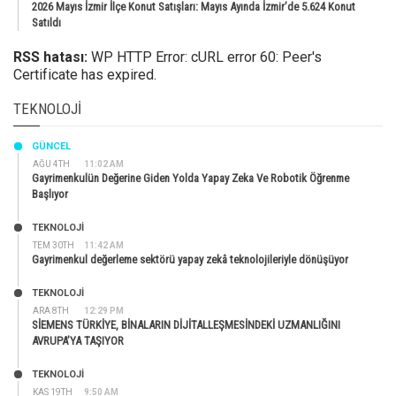
2026 Mayıs İzmir İlçe Konut Satışları: Mayıs Ayında İzmir’de 5.624 Konut
Satıldı
RSS hatası:
WP HTTP Error: cURL error 60: Peer's
Certificate has expired.
TEKNOLOJI
GÜNCEL
AĞU 4TH
11:02 AM
Gayrimenkulün Değerine Giden Yolda Yapay Zeka Ve Robotik Öğrenme
Başlıyor
TEKNOLOJİ
TEM 30TH
11:42 AM
Gayrimenkul değerleme sektörü yapay zekâ teknolojileriyle dönüşüyor
TEKNOLOJİ
ARA 8TH
12:29 PM
SİEMENS TÜRKİYE, BİNALARIN DİJİTALLEŞMESİNDEKİ UZMANLIĞINI
AVRUPA’YA TAŞIYOR
TEKNOLOJİ
KAS 19TH
9:50 AM