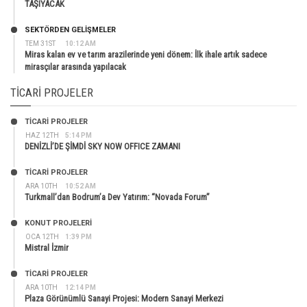
TAŞIYACAK
SEKTÖRDEN GELIŞMELER
TEM 31ST
10:12 AM
Miras kalan ev ve tarım arazilerinde yeni dönem: İlk ihale artık sadece
mirasçılar arasında yapılacak
TICARI PROJELER
TİCARİ PROJELER
HAZ 12TH
5:14 PM
DENİZLİ’DE ŞİMDİ SKY NOW OFFICE ZAMANI
TİCARİ PROJELER
ARA 10TH
10:52 AM
Turkmall’dan Bodrum’a Dev Yatırım: “Novada Forum”
KONUT PROJELERI
OCA 12TH
1:39 PM
Mistral İzmir
TİCARİ PROJELER
ARA 10TH
12:14 PM
Plaza Görünümlü Sanayi Projesi: Modern Sanayi Merkezi