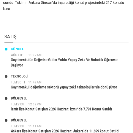
sundu. Toki'nin Ankara Sincan'da inşa ettiği konut projesindeki 217 konutu
kura...
SATIŞ
GÜNCEL
AĞU 4TH
11:02 AM
Gayrimenkulün Değerine Giden Yolda Yapay Zeka Ve Robotik Öğrenme
Başlıyor
TEKNOLOJİ
TEM 30TH
11:42 AM
Gayrimenkul değerleme sektörü yapay zekâ teknolojileriyle dönüşüyor
BÖLGESEL
TEM 21ST
12:02 PM
İzmir İlçe Konut Satışları 2026 Haziran: İzmir’de 7.791 Konut Satıldı
BÖLGESEL
TEM 21ST
11:11 AM
Ankara İlçe Konut Satışları 2026 Haziran: Ankara’da 11.699 konut Satıldı