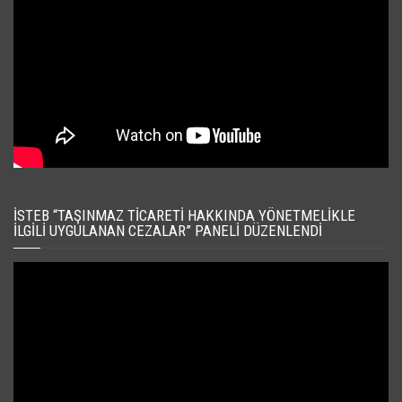
İSTEB “TAŞINMAZ TICARETI HAKKINDA YÖNETMELIKLE
İLGILI UYGULANAN CEZALAR” PANELI DÜZENLENDI