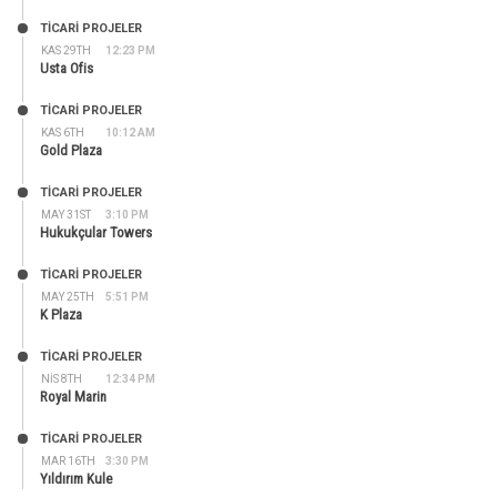
TİCARİ PROJELER
KAS 29TH
12:23 PM
Usta Ofis
TİCARİ PROJELER
KAS 6TH
10:12 AM
Gold Plaza
TİCARİ PROJELER
MAY 31ST
3:10 PM
Hukukçular Towers
TİCARİ PROJELER
MAY 25TH
5:51 PM
K Plaza
TİCARİ PROJELER
NIS 8TH
12:34 PM
Royal Marin
TİCARİ PROJELER
MAR 16TH
3:30 PM
Yıldırım Kule