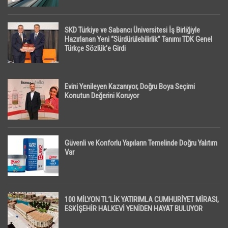
SKD Türkiye ve Sabancı Üniversitesi İş Birliğiyle
Hazırlanan Yeni “Sürdürülebilirlik” Tanımı TDK Genel
Türkçe Sözlük’e Girdi
Evini Yenileyen Kazanıyor, Doğru Boya Seçimi
Konutun Değerini Koruyor
Güvenli ve Konforlu Yapıların Temelinde Doğru Yalıtım
Var
100 MİLYON TL’LİK YATIRIMLA CUMHURİYET MİRASI,
ESKİŞEHİR HALKEVİ YENİDEN HAYAT BULUYOR