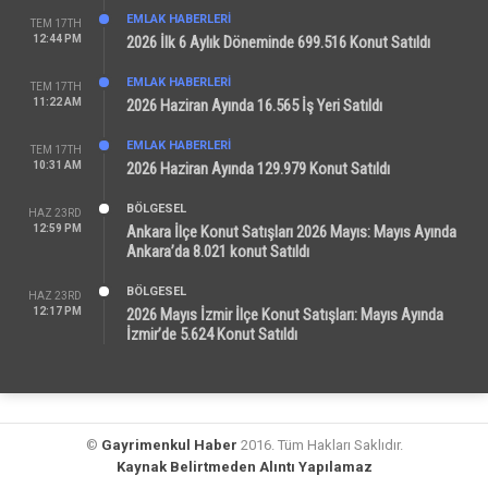
EMLAK HABERLERI
TEM 17TH
12:44 PM
2026 İlk 6 Aylık Döneminde 699.516 Konut Satıldı
EMLAK HABERLERI
TEM 17TH
11:22 AM
2026 Haziran Ayında 16.565 İş Yeri Satıldı
EMLAK HABERLERI
TEM 17TH
10:31 AM
2026 Haziran Ayında 129.979 Konut Satıldı
BÖLGESEL
HAZ 23RD
12:59 PM
Ankara İlçe Konut Satışları 2026 Mayıs: Mayıs Ayında
Ankara’da 8.021 konut Satıldı
BÖLGESEL
HAZ 23RD
12:17 PM
2026 Mayıs İzmir İlçe Konut Satışları: Mayıs Ayında
İzmir’de 5.624 Konut Satıldı
©
Gayrimenkul Haber
2016. Tüm Hakları Saklıdır.
Kaynak Belirtmeden Alıntı Yapılamaz