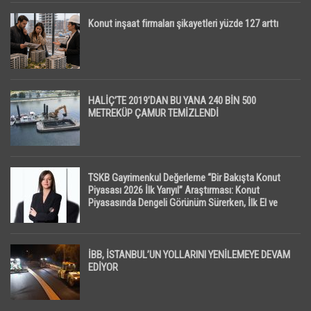
Konut inşaat firmaları şikayetleri yüzde 127 arttı
HALİÇ’TE 2019’DAN BU YANA 240 BİN 500
METREKÜP ÇAMUR TEMİZLENDİ
TSKB Gayrimenkul Değerleme “Bir Bakışta Konut
Piyasası 2026 İlk Yarıyıl” Araştırması: Konut
Piyasasında Dengeli Görünüm Sürerken, İlk El ve
İpotekli Satışlarda Sınırlı Toparlanma Dikkat Çekti
İBB, İSTANBUL’UN YOLLARINI YENİLEMEYE DEVAM
EDİYOR