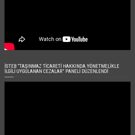
İSTEB “TAŞINMAZ TICARETI HAKKINDA YÖNETMELIKLE
İLGILI UYGULANAN CEZALAR” PANELI DÜZENLENDI