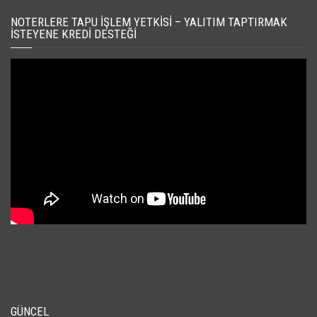
NOTERLERE TAPU İŞLEM YETKISI – YALITIM TAPTIRMAK
İSTEYENE KREDI DESTEĞI
GÜNCEL