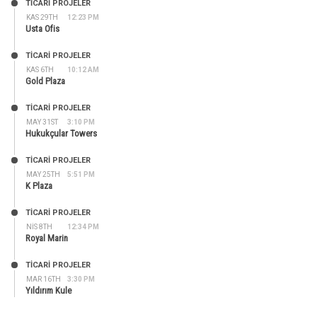
TİCARİ PROJELER
KAS 29TH
12:23 PM
Usta Ofis
TİCARİ PROJELER
KAS 6TH
10:12 AM
Gold Plaza
TİCARİ PROJELER
MAY 31ST
3:10 PM
Hukukçular Towers
TİCARİ PROJELER
MAY 25TH
5:51 PM
K Plaza
TİCARİ PROJELER
NIS 8TH
12:34 PM
Royal Marin
TİCARİ PROJELER
MAR 16TH
3:30 PM
Yıldırım Kule