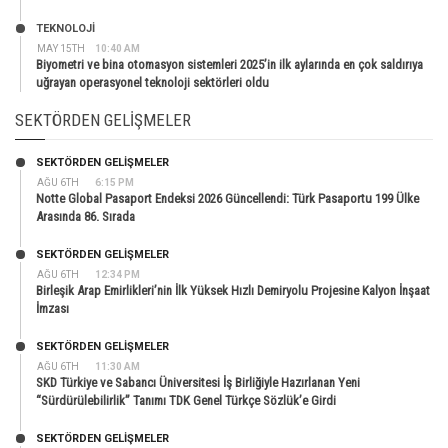
TEKNOLOJİ
MAY 15TH
10:40 AM
Biyometri ve bina otomasyon sistemleri 2025’in ilk aylarında en çok saldırıya
uğrayan operasyonel teknoloji sektörleri oldu
SEKTÖRDEN GELIŞMELER
SEKTÖRDEN GELIŞMELER
AĞU 6TH
6:15 PM
Notte Global Pasaport Endeksi 2026 Güncellendi: Türk Pasaportu 199 Ülke
Arasında 86. Sırada
SEKTÖRDEN GELIŞMELER
AĞU 6TH
12:34 PM
Birleşik Arap Emirlikleri’nin İlk Yüksek Hızlı Demiryolu Projesine Kalyon İnşaat
İmzası
SEKTÖRDEN GELIŞMELER
AĞU 6TH
11:30 AM
SKD Türkiye ve Sabancı Üniversitesi İş Birliğiyle Hazırlanan Yeni
“Sürdürülebilirlik” Tanımı TDK Genel Türkçe Sözlük’e Girdi
SEKTÖRDEN GELIŞMELER