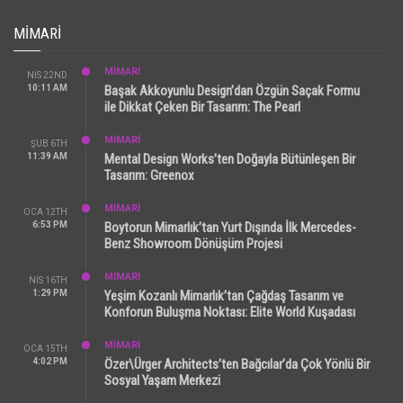
MIMARI
MİMARİ
NIS 22ND
10:11 AM
Başak Akkoyunlu Design’dan Özgün Saçak Formu
ile Dikkat Çeken Bir Tasarım: The Pearl
MİMARİ
ŞUB 6TH
11:39 AM
Mental Design Works’ten Doğayla Bütünleşen Bir
Tasarım: Greenox
MİMARİ
OCA 12TH
6:53 PM
Boytorun Mimarlık’tan Yurt Dışında İlk Mercedes-
Benz Showroom Dönüşüm Projesi
MİMARİ
NIS 16TH
1:29 PM
Yeşim Kozanlı Mimarlık’tan Çağdaş Tasarım ve
Konforun Buluşma Noktası: Elite World Kuşadası
MİMARİ
OCA 15TH
4:02 PM
Özer\Ürger Architects’ten Bağcılar’da Çok Yönlü Bir
Sosyal Yaşam Merkezi