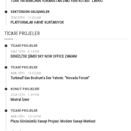
TÜRK YATIRIMCININ YUNANİSTAN’DAKİ YENİ ROTASI “LAVRIO”
SEKTÖRDEN GELIŞMELER
TEM 30TH
11:03 AM
PLATFORMLAR HAYAT KURTARIYOR
TICARI PROJELER
TİCARİ PROJELER
HAZ 12TH
5:14 PM
DENİZLİ’DE ŞİMDİ SKY NOW OFFICE ZAMANI
TİCARİ PROJELER
ARA 10TH
10:52 AM
Turkmall’dan Bodrum’a Dev Yatırım: “Novada Forum”
KONUT PROJELERI
OCA 12TH
1:39 PM
Mistral İzmir
TİCARİ PROJELER
ARA 10TH
12:14 PM
Plaza Görünümlü Sanayi Projesi: Modern Sanayi Merkezi