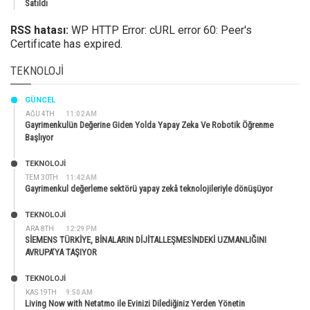
Satıldı
RSS hatası:
WP HTTP Error: cURL error 60: Peer's
Certificate has expired.
TEKNOLOJI
GÜNCEL
AĞU 4TH
11:02 AM
Gayrimenkulün Değerine Giden Yolda Yapay Zeka Ve Robotik Öğrenme
Başlıyor
TEKNOLOJİ
TEM 30TH
11:42 AM
Gayrimenkul değerleme sektörü yapay zekâ teknolojileriyle dönüşüyor
TEKNOLOJİ
ARA 8TH
12:29 PM
SİEMENS TÜRKİYE, BİNALARIN DİJİTALLEŞMESİNDEKİ UZMANLIĞINI
AVRUPA’YA TAŞIYOR
TEKNOLOJİ
KAS 19TH
9:50 AM
Living Now with Netatmo ile Evinizi Dilediğiniz Yerden Yönetin