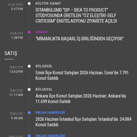
KÜLTÜR-SANAT
OCA 14TH
3:37 PM
İSTANBULSMD “I2P – IDEA TO PRODUCT”
STÜDYOSUNDA ÜRETİLEN “ÖZ ELEŞTİRİ-SELF
CRITICISM” ENSTELASYONU ZİYARETE AÇILDI
MİMARİ
OCA 9TH
1:38 PM
“MİMARLIKTA BAŞARI, İŞ BİRLİĞİNDEN GEÇİYOR”
SATIŞ
BÖLGESEL
TEM 21ST
12:02 PM
İzmir İlçe Konut Satışları 2026 Haziran: İzmir’de 7.791
Konut Satıldı
BÖLGESEL
TEM 21ST
11:11 AM
Ankara İlçe Konut Satışları 2026 Haziran: Ankara’da
11.699 konut Satıldı
EMLAK HABERLERI
TEM 21ST
9:40 AM
2026 Haziran İstanbul İlçe Satışları: İstanbul’da 24.084
Konut Satıldı
EMLAK HABERLERI