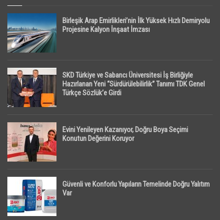
Birleşik Arap Emirlikleri’nin İlk Yüksek Hızlı Demiryolu
Projesine Kalyon İnşaat İmzası
SKD Türkiye ve Sabancı Üniversitesi İş Birliğiyle
Hazırlanan Yeni “Sürdürülebilirlik” Tanımı TDK Genel
Türkçe Sözlük’e Girdi
Evini Yenileyen Kazanıyor, Doğru Boya Seçimi
Konutun Değerini Koruyor
Güvenli ve Konforlu Yapıların Temelinde Doğru Yalıtım
Var