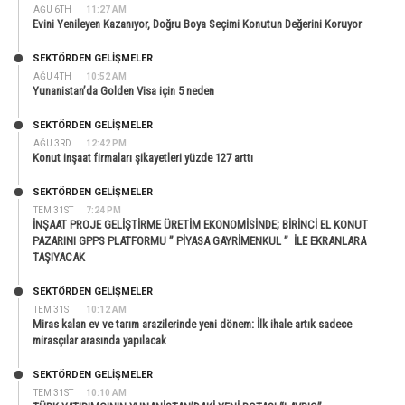
AĞU 6TH
11:27 AM
Evini Yenileyen Kazanıyor, Doğru Boya Seçimi Konutun Değerini Koruyor
SEKTÖRDEN GELIŞMELER
AĞU 4TH
10:52 AM
Yunanistan’da Golden Visa için 5 neden
SEKTÖRDEN GELIŞMELER
AĞU 3RD
12:42 PM
Konut inşaat firmaları şikayetleri yüzde 127 arttı
SEKTÖRDEN GELIŞMELER
TEM 31ST
7:24 PM
İNŞAAT PROJE GELİŞTİRME ÜRETİM EKONOMİSİNDE; BİRİNCİ EL KONUT
PAZARINI GPPS PLATFORMU ” PİYASA GAYRİMENKUL ” İLE EKRANLARA
TAŞIYACAK
SEKTÖRDEN GELIŞMELER
TEM 31ST
10:12 AM
Miras kalan ev ve tarım arazilerinde yeni dönem: İlk ihale artık sadece
mirasçılar arasında yapılacak
SEKTÖRDEN GELIŞMELER
TEM 31ST
10:10 AM