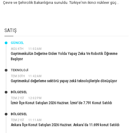
Çevre ve Şehircilik Bakanlığına sunuldu. Türkiye'nin ikinci nükleer güç...
SATIŞ
GÜNCEL
AĞU 4TH
11:02 AM
Gayrimenkulün Değerine Giden Yolda Yapay Zeka Ve Robotik Öğrenme
Başlıyor
TEKNOLOJİ
TEM 30TH
11:42 AM
Gayrimenkul değerleme sektörü yapay zekâ teknolojileriyle dönüşüyor
BÖLGESEL
TEM 21ST
12:02 PM
İzmir İlçe Konut Satışları 2026 Haziran: İzmir’de 7.791 Konut Satıldı
BÖLGESEL
TEM 21ST
11:11 AM
Ankara İlçe Konut Satışları 2026 Haziran: Ankara’da 11.699 konut Satıldı