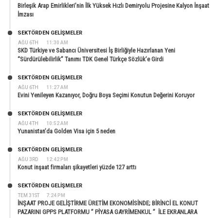
Birleşik Arap Emirlikleri’nin İlk Yüksek Hızlı Demiryolu Projesine Kalyon İnşaat
İmzası
SEKTÖRDEN GELIŞMELER
AĞU 6TH
11:30 AM
SKD Türkiye ve Sabancı Üniversitesi İş Birliğiyle Hazırlanan Yeni
“Sürdürülebilirlik” Tanımı TDK Genel Türkçe Sözlük’e Girdi
SEKTÖRDEN GELIŞMELER
AĞU 6TH
11:27 AM
Evini Yenileyen Kazanıyor, Doğru Boya Seçimi Konutun Değerini Koruyor
SEKTÖRDEN GELIŞMELER
AĞU 4TH
10:52 AM
Yunanistan’da Golden Visa için 5 neden
SEKTÖRDEN GELIŞMELER
AĞU 3RD
12:42 PM
Konut inşaat firmaları şikayetleri yüzde 127 arttı
SEKTÖRDEN GELIŞMELER
TEM 31ST
7:24 PM
İNŞAAT PROJE GELİŞTİRME ÜRETİM EKONOMİSİNDE; BİRİNCİ EL KONUT
PAZARINI GPPS PLATFORMU ” PİYASA GAYRİMENKUL ” İLE EKRANLARA