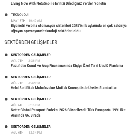
Living Now with Netatmo ile Evinizi Dilediğiniz Yerden Yönetin
TEKNOLOJİ
MAY 15TH
10:40 AM
Biyometri ve bina otomasyon sistemleri 2025’in ilk aylarında en çok saldırıya
uğrayan operasyonel teknoloji sektörleri oldu
SEKTÖRDEN GELIŞMELER
SEKTÖRDEN GELIŞMELER
AĞU 7TH
3:38 PM
Fuzul’den Konut ve Araç Finansmanında Kişiye Özel Terzi Usulü Planlama
SEKTÖRDEN GELIŞMELER
AĞU 7TH
3:32 PM
Helal Sertifikalı Muhafazakar Mutfak Konseptinde Üretim Standartları
SEKTÖRDEN GELIŞMELER
AĞU 6TH
6:15 PM
Notte Global Pasaport Endeksi 2026 Güncellendi: Türk Pasaportu 199 Ülke
Arasında 86. Sırada
SEKTÖRDEN GELIŞMELER
AĞU 6TH
12:34 PM