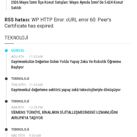
2026 Mayıs İzmir İlçe Konut Satışları: Mayıs Ayında İzmir’de 5.624 Konut
Satıldı
RSS hatası:
WP HTTP Error: cURL error 60: Peer's
Certificate has expired.
TEKNOLOJI
GÜNCEL
AĞU 4TH
11:02 AM
Gayrimenkulün Değerine Giden Yolda Yapay Zeka Ve Robotik Öğrenme
Başlıyor
TEKNOLOJİ
TEM 30TH
11:42 AM
Gayrimenkul değerleme sektörü yapay zekâ teknolojileriyle dönüşüyor
TEKNOLOJİ
ARA 8TH
12:29 PM
SİEMENS TÜRKİYE, BİNALARIN DİJİTALLEŞMESİNDEKİ UZMANLIĞINI
AVRUPA’YA TAŞIYOR
TEKNOLOJİ
KAS 19TH
9:50 AM