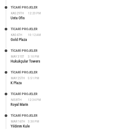
TİCARİ PROJELER
KAS 29TH
12:23 PM
Usta Ofis
TİCARİ PROJELER
KAS 6TH
10:12 AM
Gold Plaza
TİCARİ PROJELER
MAY 31ST
3:10 PM
Hukukçular Towers
TİCARİ PROJELER
MAY 25TH
5:51 PM
K Plaza
TİCARİ PROJELER
NIS 8TH
12:34 PM
Royal Marin
TİCARİ PROJELER
MAR 16TH
3:30 PM
Yıldırım Kule