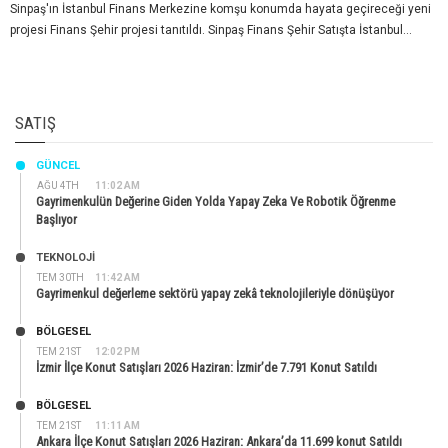
Sinpaş'ın İstanbul Finans Merkezine komşu konumda hayata geçireceği yeni
projesi Finans Şehir projesi tanıtıldı. Sinpaş Finans Şehir Satışta İstanbul...
SATIŞ
GÜNCEL
AĞU 4TH
11:02 AM
Gayrimenkulün Değerine Giden Yolda Yapay Zeka Ve Robotik Öğrenme
Başlıyor
TEKNOLOJİ
TEM 30TH
11:42 AM
Gayrimenkul değerleme sektörü yapay zekâ teknolojileriyle dönüşüyor
BÖLGESEL
TEM 21ST
12:02 PM
İzmir İlçe Konut Satışları 2026 Haziran: İzmir’de 7.791 Konut Satıldı
BÖLGESEL
TEM 21ST
11:11 AM
Ankara İlçe Konut Satışları 2026 Haziran: Ankara’da 11.699 konut Satıldı