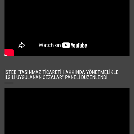
İSTEB “TAŞINMAZ TICARETI HAKKINDA YÖNETMELIKLE
İLGILI UYGULANAN CEZALAR” PANELI DÜZENLENDI