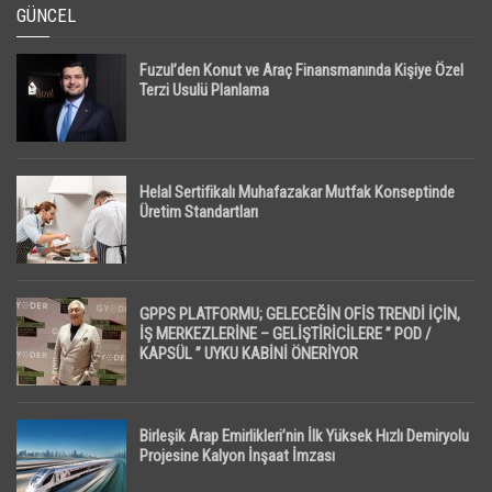
GÜNCEL
Fuzul’den Konut ve Araç Finansmanında Kişiye Özel
Terzi Usulü Planlama
Helal Sertifikalı Muhafazakar Mutfak Konseptinde
Üretim Standartları
GPPS PLATFORMU; GELECEĞİN OFİS TRENDİ İÇİN,
İŞ MERKEZLERİNE – GELİŞTİRİCİLERE ” POD /
KAPSÜL ” UYKU KABİNİ ÖNERİYOR
Birleşik Arap Emirlikleri’nin İlk Yüksek Hızlı Demiryolu
Projesine Kalyon İnşaat İmzası