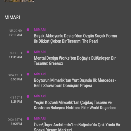
MIMARI
MİMARİ
NIS 22ND
10:11 AM
Başak Akkoyunlu Design’dan Özgün Saçak Formu
ile Dikkat Çeken Bir Tasarım: The Pearl
MİMARİ
ŞUB 6TH
11:39 AM
Mental Design Works’ten Doğayla Bütünleşen Bir
Tasarım: Greenox
MİMARİ
OCA 12TH
6:53 PM
Boytorun Mimarlık’tan Yurt Dışında İlk Mercedes-
Benz Showroom Dönüşüm Projesi
MİMARİ
NIS 16TH
1:29 PM
Yeşim Kozanlı Mimarlık’tan Çağdaş Tasarım ve
Konforun Buluşma Noktası: Elite World Kuşadası
MİMARİ
OCA 15TH
4:02 PM
Özer\Ürger Architects’ten Bağcılar’da Çok Yönlü Bir
Sosyal Yaşam Merkezi