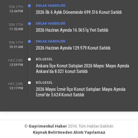
EMLAK HABERLERI
TEM 17TH
12:44 PM
2026 İlk 6 Aylık Döneminde 699.516 Konut Satıldı
EMLAK HABERLERI
TEM 17TH
11:22 AM
2026 Haziran Ayında 16.565 İş Yeri Satıldı
EMLAK HABERLERI
TEM 17TH
10:31 AM
2026 Haziran Ayında 129.979 Konut Satıldı
BÖLGESEL
HAZ 23RD
12:59 PM
Ankara İlçe Konut Satışları 2026 Mayıs: Mayıs Ayında
Ankara’da 8.021 konut Satıldı
BÖLGESEL
HAZ 23RD
12:17 PM
2026 Mayıs İzmir İlçe Konut Satışları: Mayıs Ayında
İzmir’de 5.624 Konut Satıldı
©
Gayrimenkul Haber
2016. Tüm Hakları Saklıdır.
Kaynak Belirtmeden Alıntı Yapılamaz