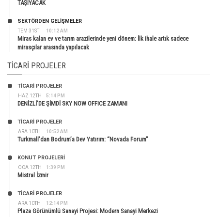
TAŞIYACAK
SEKTÖRDEN GELIŞMELER
TEM 31ST
10:12 AM
Miras kalan ev ve tarım arazilerinde yeni dönem: İlk ihale artık sadece
mirasçılar arasında yapılacak
TICARI PROJELER
TİCARİ PROJELER
HAZ 12TH
5:14 PM
DENİZLİ’DE ŞİMDİ SKY NOW OFFICE ZAMANI
TİCARİ PROJELER
ARA 10TH
10:52 AM
Turkmall’dan Bodrum’a Dev Yatırım: “Novada Forum”
KONUT PROJELERI
OCA 12TH
1:39 PM
Mistral İzmir
TİCARİ PROJELER
ARA 10TH
12:14 PM
Plaza Görünümlü Sanayi Projesi: Modern Sanayi Merkezi