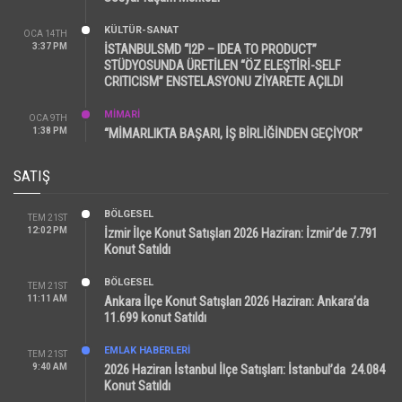
KÜLTÜR-SANAT
OCA 14TH
3:37 PM
İSTANBULSMD “I2P – IDEA TO PRODUCT”
STÜDYOSUNDA ÜRETİLEN “ÖZ ELEŞTİRİ-SELF
CRITICISM” ENSTELASYONU ZİYARETE AÇILDI
MİMARİ
OCA 9TH
1:38 PM
“MİMARLIKTA BAŞARI, İŞ BİRLİĞİNDEN GEÇİYOR”
SATIŞ
BÖLGESEL
TEM 21ST
12:02 PM
İzmir İlçe Konut Satışları 2026 Haziran: İzmir’de 7.791
Konut Satıldı
BÖLGESEL
TEM 21ST
11:11 AM
Ankara İlçe Konut Satışları 2026 Haziran: Ankara’da
11.699 konut Satıldı
EMLAK HABERLERI
TEM 21ST
9:40 AM
2026 Haziran İstanbul İlçe Satışları: İstanbul’da 24.084
Konut Satıldı