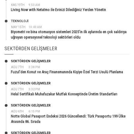
KAS 19TH
9:50 AM
Living Now with Netatmo ile Evinizi Dilediğiniz Yerden Yönetin
TEKNOLOJİ
MAY 15TH
10:40 AM
Biyometri ve bina otomasyon sistemleri 2025’in ilk aylarında en çok saldırıya
uğrayan operasyonel teknoloji sektörleri oldu
SEKTÖRDEN GELIŞMELER
SEKTÖRDEN GELIŞMELER
AĞU 7TH
3:38 PM
Fuzul’den Konut ve Araç Finansmanında Kişiye Özel Terzi Usulü Planlama
SEKTÖRDEN GELIŞMELER
AĞU 7TH
3:32 PM
Helal Sertifikalı Muhafazakar Mutfak Konseptinde Üretim Standartları
SEKTÖRDEN GELIŞMELER
AĞU 6TH
6:15 PM
Notte Global Pasaport Endeksi 2026 Güncellendi: Türk Pasaportu 199 Ülke
Arasında 86. Sırada
SEKTÖRDEN GELIŞMELER