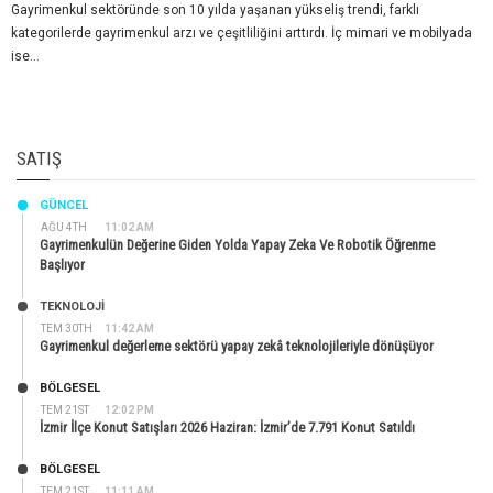
Gayrimenkul sektöründe son 10 yılda yaşanan yükseliş trendi, farklı
kategorilerde gayrimenkul arzı ve çeşitliliğini arttırdı. İç mimari ve mobilyada
ise...
SATIŞ
GÜNCEL
AĞU 4TH
11:02 AM
Gayrimenkulün Değerine Giden Yolda Yapay Zeka Ve Robotik Öğrenme
Başlıyor
TEKNOLOJİ
TEM 30TH
11:42 AM
Gayrimenkul değerleme sektörü yapay zekâ teknolojileriyle dönüşüyor
BÖLGESEL
TEM 21ST
12:02 PM
İzmir İlçe Konut Satışları 2026 Haziran: İzmir’de 7.791 Konut Satıldı
BÖLGESEL
TEM 21ST
11:11 AM