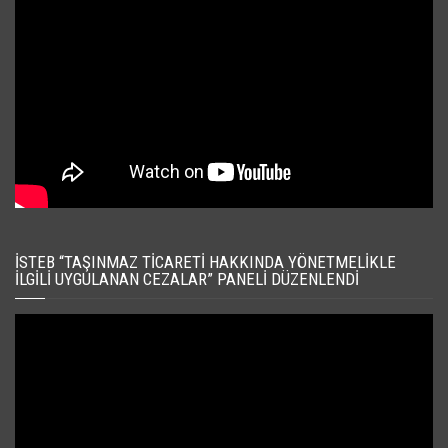
İSTEB “TAŞINMAZ TICARETI HAKKINDA YÖNETMELIKLE
İLGILI UYGULANAN CEZALAR” PANELI DÜZENLENDI