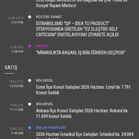
Sosyal Yaşam Merkezi
KÜLTÜR-SANAT
OCA 14TH
3:37 PM
İSTANBULSMD “I2P – IDEA TO PRODUCT”
STÜDYOSUNDA ÜRETİLEN “ÖZ ELEŞTİRİ-SELF
CRITICISM” ENSTELASYONU ZİYARETE AÇILDI
MİMARİ
OCA 9TH
1:38 PM
“MİMARLIKTA BAŞARI, İŞ BİRLİĞİNDEN GEÇİYOR”
SATIŞ
BÖLGESEL
TEM 21ST
12:02 PM
İzmir İlçe Konut Satışları 2026 Haziran: İzmir’de 7.791
Konut Satıldı
BÖLGESEL
TEM 21ST
11:11 AM
Ankara İlçe Konut Satışları 2026 Haziran: Ankara’da
11.699 konut Satıldı
EMLAK HABERLERI
TEM 21ST
9:40 AM
2026 Haziran İstanbul İlçe Satışları: İstanbul’da 24.084