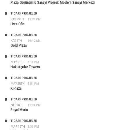
Plaza Görünümlü Sanayi Projesi: Modern Sanayi Merkezi
TİCARİ PROJELER
KAS 29TH
12:23 PM
Usta Ofis
TİCARİ PROJELER
KAS 6TH
10:12 AM
Gold Plaza
TİCARİ PROJELER
MAY 31ST
3:10 PM
Hukukçular Towers
TİCARİ PROJELER
MAY 25TH
5:51 PM
K Plaza
TİCARİ PROJELER
NIS 8TH
12:34 PM
Royal Marin
TİCARİ PROJELER
MAR 16TH
3:30 PM