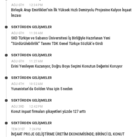
AĞU 6TH
12:34 PM
Birleşik Arap Emirlikleri’nin İlk Yüksek Hızlı Demiryolu Projesine Kalyon İnşaat
İmzası
SEKTÖRDEN GELIŞMELER
AĞU 6TH
11:30 AM
SKD Türkiye ve Sabancı Üniversitesi İş Birliğiyle Hazırlanan Yeni
“Sürdürülebilirlik” Tanımı TDK Genel Türkçe Sözlük’e Girdi
SEKTÖRDEN GELIŞMELER
AĞU 6TH
11:27 AM
Evini Yenileyen Kazanıyor, Doğru Boya Seçimi Konutun Değerini Koruyor
SEKTÖRDEN GELIŞMELER
AĞU 4TH
10:52 AM
Yunanistan’da Golden Visa için 5 neden
SEKTÖRDEN GELIŞMELER
AĞU 3RD
12:42 PM
Konut inşaat firmaları şikayetleri yüzde 127 arttı
SEKTÖRDEN GELIŞMELER
TEM 31ST
7:24 PM
İNŞAAT PROJE GELİŞTİRME ÜRETİM EKONOMİSİNDE; BİRİNCİ EL KONUT