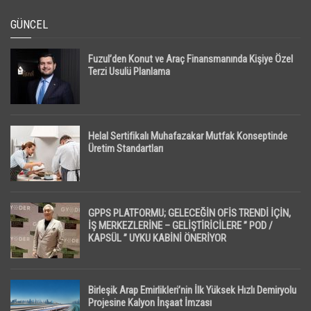
GÜNCEL
Fuzul’den Konut ve Araç Finansmanında Kişiye Özel
Terzi Usulü Planlama
Helal Sertifikalı Muhafazakar Mutfak Konseptinde
Üretim Standartları
GPPS PLATFORMU; GELECEĞİN OFİS TRENDİ İÇİN,
İŞ MERKEZLERİNE – GELİŞTİRİCİLERE ” POD /
KAPSÜL ” UYKU KABİNİ ÖNERİYOR
Birleşik Arap Emirlikleri’nin İlk Yüksek Hızlı Demiryolu
Projesine Kalyon İnşaat İmzası