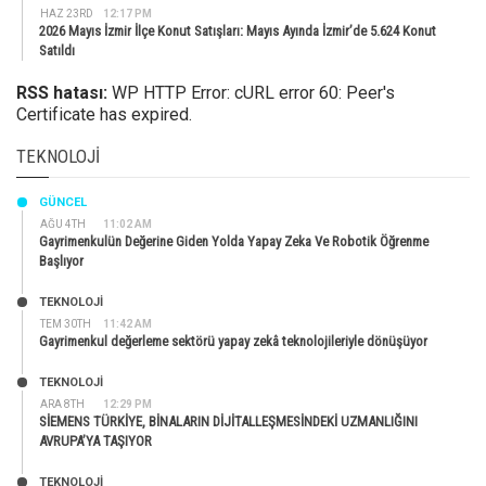
HAZ 23RD
12:17 PM
2026 Mayıs İzmir İlçe Konut Satışları: Mayıs Ayında İzmir’de 5.624 Konut
Satıldı
RSS hatası:
WP HTTP Error: cURL error 60: Peer's
Certificate has expired.
TEKNOLOJI
GÜNCEL
AĞU 4TH
11:02 AM
Gayrimenkulün Değerine Giden Yolda Yapay Zeka Ve Robotik Öğrenme
Başlıyor
TEKNOLOJİ
TEM 30TH
11:42 AM
Gayrimenkul değerleme sektörü yapay zekâ teknolojileriyle dönüşüyor
TEKNOLOJİ
ARA 8TH
12:29 PM
SİEMENS TÜRKİYE, BİNALARIN DİJİTALLEŞMESİNDEKİ UZMANLIĞINI
AVRUPA’YA TAŞIYOR
TEKNOLOJİ