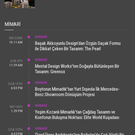
MIMARI
MİMARİ
NIS 22ND
10:11 AM
Başak Akkoyunlu Design’dan Özgün Saçak Formu
ile Dikkat Çeken Bir Tasarım: The Pearl
MİMARİ
ŞUB 6TH
11:39 AM
Mental Design Works’ten Doğayla Bütünleşen Bir
Tasarım: Greenox
MİMARİ
OCA 12TH
6:53 PM
Boytorun Mimarlık’tan Yurt Dışında İlk Mercedes-
Benz Showroom Dönüşüm Projesi
MİMARİ
NIS 16TH
1:29 PM
Yeşim Kozanlı Mimarlık’tan Çağdaş Tasarım ve
Konforun Buluşma Noktası: Elite World Kuşadası
MİMARİ
OCA 15TH
4:02 PM
Özer\Ürger Architects’ten Bağcılar’da Çok Yönlü Bir