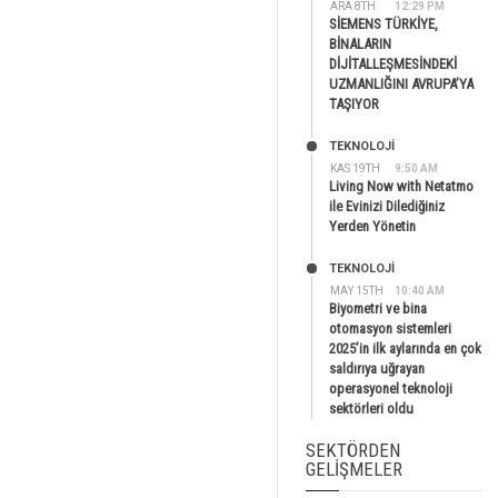
ARA 8TH
12:29 PM
SİEMENS TÜRKİYE,
BİNALARIN
DİJİTALLEŞMESİNDEKİ
UZMANLIĞINI AVRUPA’YA
TAŞIYOR
TEKNOLOJİ
KAS 19TH
9:50 AM
Living Now with Netatmo
ile Evinizi Dilediğiniz
Yerden Yönetin
TEKNOLOJİ
MAY 15TH
10:40 AM
Biyometri ve bina
otomasyon sistemleri
2025’in ilk aylarında en çok
saldırıya uğrayan
operasyonel teknoloji
sektörleri oldu
SEKTÖRDEN
GELIŞMELER