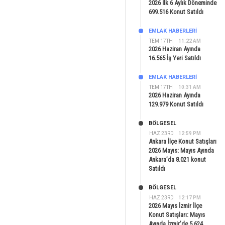
2026 İlk 6 Aylık Döneminde
699.516 Konut Satıldı
EMLAK HABERLERI
TEM 17TH
11:22 AM
2026 Haziran Ayında
16.565 İş Yeri Satıldı
EMLAK HABERLERI
TEM 17TH
10:31 AM
2026 Haziran Ayında
129.979 Konut Satıldı
BÖLGESEL
HAZ 23RD
12:59 PM
Ankara İlçe Konut Satışları
2026 Mayıs: Mayıs Ayında
Ankara’da 8.021 konut
Satıldı
BÖLGESEL
HAZ 23RD
12:17 PM
2026 Mayıs İzmir İlçe
Konut Satışları: Mayıs
Ayında İzmir’de 5.624