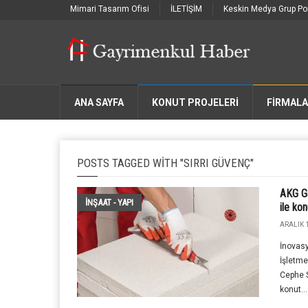
Mimari Tasarım Ofisi
İLETİŞİM
Keskin Medya Grup Por
ANA SAYFA
KONUT PROJELERİ
FIRMAL
POSTS TAGGED WITH "SIRRI GÜVENÇ"
AKG Ga
İNŞAAT - YAPI
ile ko
ARALIK 1
İnovas
İşletmel
Cephe S
konut...