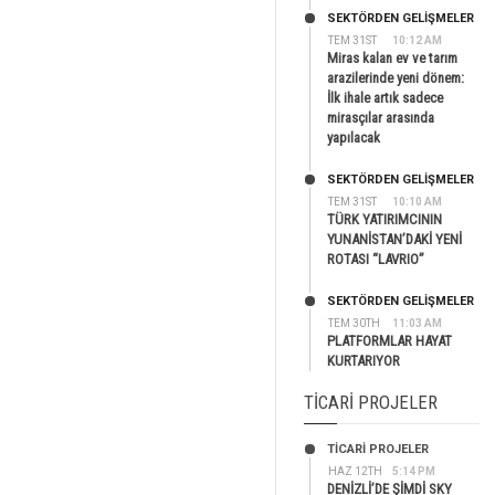
SEKTÖRDEN GELIŞMELER
TEM 31ST
10:12 AM
Miras kalan ev ve tarım
arazilerinde yeni dönem:
İlk ihale artık sadece
mirasçılar arasında
yapılacak
SEKTÖRDEN GELIŞMELER
TEM 31ST
10:10 AM
TÜRK YATIRIMCININ
YUNANİSTAN’DAKİ YENİ
ROTASI “LAVRIO”
SEKTÖRDEN GELIŞMELER
TEM 30TH
11:03 AM
PLATFORMLAR HAYAT
KURTARIYOR
TICARI PROJELER
TİCARİ PROJELER
HAZ 12TH
5:14 PM
DENİZLİ’DE ŞİMDİ SKY