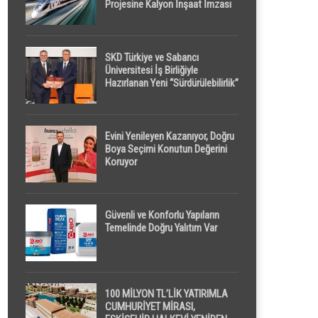
Projesine Kalyon İnşaat İmzası
SKD Türkiye ve Sabancı
Üniversitesi İş Birliğiyle
Hazırlanan Yeni “Sürdürülebilirlik”
Tanımı TDK Genel Türkçe
Sözlük’e Girdi
Evini Yenileyen Kazanıyor, Doğru
Boya Seçimi Konutun Değerini
Koruyor
Güvenli ve Konforlu Yapıların
Temelinde Doğru Yalıtım Var
100 MİLYON TL’LİK YATIRIMLA
CUMHURİYET MİRASI,