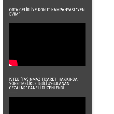
ORTA GELIRLIYE KONUT KAMPANYASI “YENI
EVIM”
İSTEB “TAŞINMAZ TICARETI HAKKINDA
YÖNETMELIKLE İLGILI UYGULANAN
CEZALAR” PANELI DÜZENLENDI