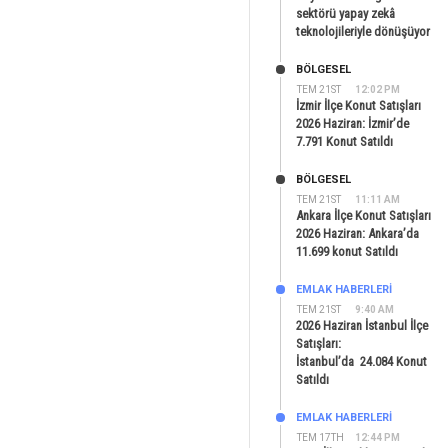
sektörü yapay zekâ
teknolojileriyle dönüşüyor
BÖLGESEL
TEM 21ST
12:02 PM
İzmir İlçe Konut Satışları
2026 Haziran: İzmir’de
7.791 Konut Satıldı
BÖLGESEL
TEM 21ST
11:11 AM
Ankara İlçe Konut Satışları
2026 Haziran: Ankara’da
11.699 konut Satıldı
EMLAK HABERLERI
TEM 21ST
9:40 AM
2026 Haziran İstanbul İlçe
Satışları:
İstanbul’da 24.084 Konut
Satıldı
EMLAK HABERLERI
TEM 17TH
12:44 PM