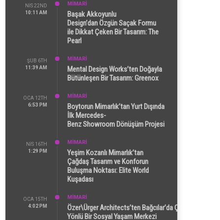
MİMARİ
NIS 22ND
10:11 AM
Başak Akkoyunlu
Design’dan Özgün Saçak Formu
ile Dikkat Çeken Bir Tasarım: The
Pearl
MİMARİ
ŞUB 6TH
11:39 AM
Mental Design Works’ten Doğayla
Bütünleşen Bir Tasarım: Greenox
MİMARİ
OCA 12TH
6:53 PM
Boytorun Mimarlık’tan Yurt Dışında
İlk Mercedes-
Benz Showroom Dönüşüm Projesi
MİMARİ
NIS 16TH
1:29 PM
Yeşim Kozanlı Mimarlık’tan
Çağdaş Tasarım ve Konforun
Buluşma Noktası: Elite World
Kuşadası
MİMARİ
OCA 15TH
4:02 PM
Özer\Ürger Architects’ten Bağcılar’da Çok
Yönlü Bir Sosyal Yaşam Merkezi