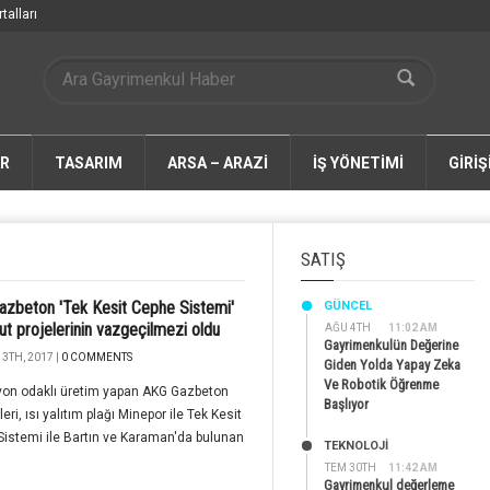
talları
AR
TASARIM
ARSA – ARAZİ
İŞ YÖNETİMİ
GİRİŞ
SATIŞ
zbeton 'Tek Kesit Cephe Sistemi'
GÜNCEL
nut projelerinin vazgeçilmezi oldu
AĞU 4TH
11:02 AM
Gayrimenkulün Değerine
3TH, 2017 |
0 COMMENTS
Giden Yolda Yapay Zeka
Ve Robotik Öğrenme
yon odaklı üretim yapan AKG Gazbeton
Başlıyor
eri, ısı yalıtım plağı Minepor ile Tek Kesit
istemi ile Bartın ve Karaman'da bulunan
TEKNOLOJİ
TEM 30TH
11:42 AM
Gayrimenkul değerleme