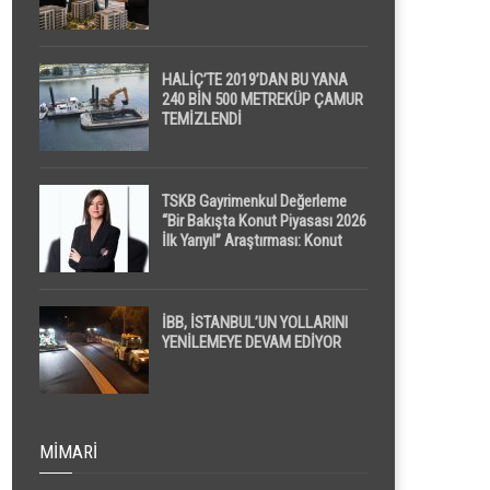
HALİÇ’TE 2019’DAN BU YANA
240 BİN 500 METREKÜP ÇAMUR
TEMİZLENDİ
TSKB Gayrimenkul Değerleme
“Bir Bakışta Konut Piyasası 2026
İlk Yarıyıl” Araştırması: Konut
Piyasasında Dengeli Görünüm
Sürerken, İlk El ve İpotekli
Satışlarda Sınırlı Toparlanma
Dikkat Çekti
İBB, İSTANBUL’UN YOLLARINI
YENİLEMEYE DEVAM EDİYOR
MIMARI