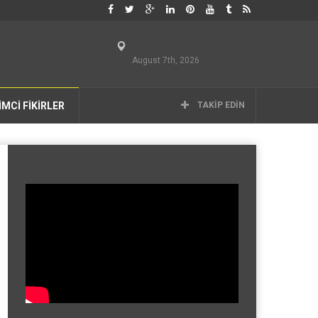
August 7th, 2026
İMCİ FİKİRLER
TAKIP EDIN