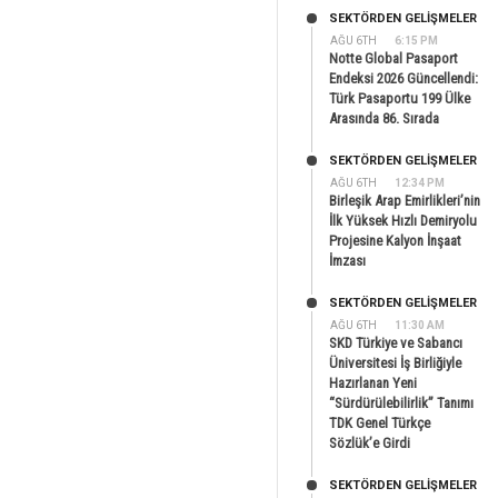
SEKTÖRDEN GELIŞMELER
AĞU 6TH
6:15 PM
Notte Global Pasaport
Endeksi 2026 Güncellendi:
Türk Pasaportu 199 Ülke
Arasında 86. Sırada
SEKTÖRDEN GELIŞMELER
AĞU 6TH
12:34 PM
Birleşik Arap Emirlikleri’nin
İlk Yüksek Hızlı Demiryolu
Projesine Kalyon İnşaat
İmzası
SEKTÖRDEN GELIŞMELER
AĞU 6TH
11:30 AM
SKD Türkiye ve Sabancı
Üniversitesi İş Birliğiyle
Hazırlanan Yeni
“Sürdürülebilirlik” Tanımı
TDK Genel Türkçe
Sözlük’e Girdi
SEKTÖRDEN GELIŞMELER