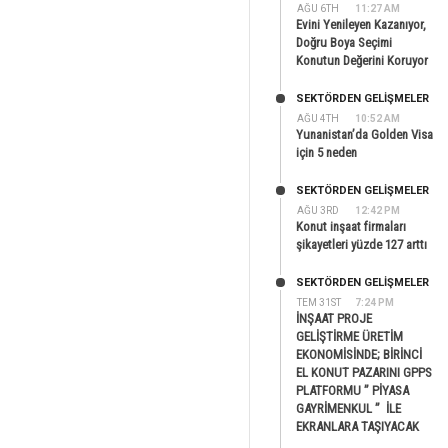
AĞU 6TH
11:27 AM
Evini Yenileyen Kazanıyor,
Doğru Boya Seçimi
Konutun Değerini Koruyor
SEKTÖRDEN GELIŞMELER
AĞU 4TH
10:52 AM
Yunanistan’da Golden Visa
için 5 neden
SEKTÖRDEN GELIŞMELER
AĞU 3RD
12:42 PM
Konut inşaat firmaları
şikayetleri yüzde 127 arttı
SEKTÖRDEN GELIŞMELER
TEM 31ST
7:24 PM
İNŞAAT PROJE
GELİŞTİRME ÜRETİM
EKONOMİSİNDE; BİRİNCİ
EL KONUT PAZARINI GPPS
PLATFORMU ” PİYASA
GAYRİMENKUL ” İLE
EKRANLARA TAŞIYACAK