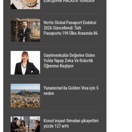
ESKİŞEHİR HALKEVİ YENİDEN
HAYAT BULUYOR
Notte Global Pasaport Endeksi
2026 Güncellendi: Türk
Pasaportu 199 Ülke Arasında 86.
Sırada
Gayrimenkulün Değerine Giden
Yolda Yapay Zeka Ve Robotik
Öğrenme Başlıyor
Yunanistan’da Golden Visa için 5
neden
Konut inşaat firmaları şikayetleri
yüzde 127 arttı