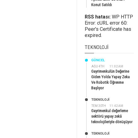
Konut Satıldı
RSS hatası:
WP HTTP
Error: cURL error 60:
Peer's Certificate has
expired.
TEKNOLOJI
GÜNCEL
AĞU 4TH
11:02 AM
Gayrimenkulün Değerine
Giden Yolda Yapay Zeka
Ve Robotik Öğrenme
Başlıyor
TEKNOLOJİ
TEM 30TH
11:42 AM
Gayrimenkul değerleme
sektörü yapay zekâ
teknolojileriyle dönüşüyor
TEKNOLOJİ