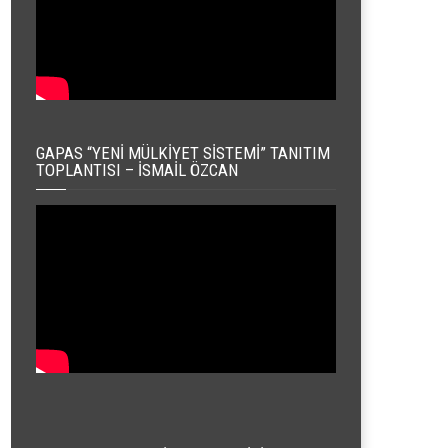
GAPAS “YENI MÜLKIYET SISTEMI” TANITIM
TOPLANTISI – İSMAIL ÖZCAN