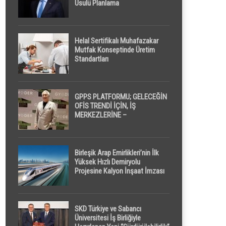
Usulü Planlama
Helal Sertifikalı Muhafazakar
Mutfak Konseptinde Üretim
Standartları
GPPS PLATFORMU; GELECEĞİN
OFİS TRENDİ İÇİN, İŞ
MERKEZLERİNE –
GELİŞTİRİCİLERE ” POD /
KAPSÜL ” UYKU KABİNİ
ÖNERİYOR
Birleşik Arap Emirlikleri’nin İlk
Yüksek Hızlı Demiryolu
Projesine Kalyon İnşaat İmzası
SKD Türkiye ve Sabancı
Üniversitesi İş Birliğiyle