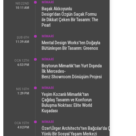
MİMARİ
NIS 22ND
10:11 AM
Başak Akkoyunlu
Design’dan Özgün Saçak Formu
ile Dikkat Çeken Bir Tasarım: The
Pearl
MİMARİ
ŞUB 6TH
11:39 AM
Mental Design Works’ten Doğayla
Bütünleşen Bir Tasarım: Greenox
MİMARİ
OCA 12TH
6:53 PM
Boytorun Mimarlık’tan Yurt Dışında
İlk Mercedes-
Benz Showroom Dönüşüm Projesi
MİMARİ
NIS 16TH
1:29 PM
Yeşim Kozanlı Mimarlık’tan
Çağdaş Tasarım ve Konforun
Buluşma Noktası: Elite World
Kuşadası
MİMARİ
OCA 15TH
4:02 PM
Özer\Ürger Architects’ten Bağcılar’da Çok
Yönlü Bir Sosyal Yaşam Merkezi