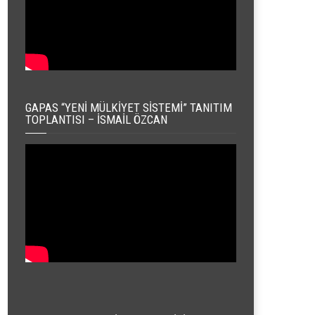
GAPAS “YENI MÜLKIYET SISTEMI” TANITIM
TOPLANTISI – İSMAIL ÖZCAN