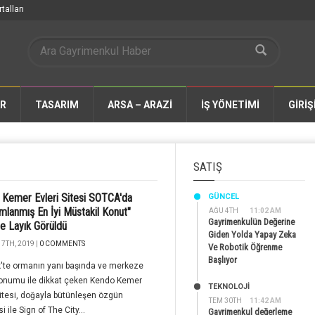
talları
AR
TASARIM
ARSA – ARAZİ
İŞ YÖNETİMİ
GİRİŞ
SATIŞ
Kemer Evleri Sitesi SOTCA'da
GÜNCEL
lanmış En İyi Müstakil Konut"
AĞU 4TH
11:02 AM
Gayrimenkulün Değerine
e Layık Görüldü
Giden Yolda Yapay Zeka
7TH, 2019 |
0 COMMENTS
Ve Robotik Öğrenme
Başlıyor
'te ormanın yanı başında ve merkeze
konumu ile dikkat çeken Kendo Kemer
TEKNOLOJİ
Sitesi, doğayla bütünleşen özgün
TEM 30TH
11:42 AM
 ile Sign of The City...
Gayrimenkul değerleme