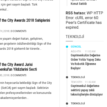
Konut Satıldı
 için geri sayım başladı. Türk
nkul...
RSS hatası:
WP HTTP
Error: cURL error 60:
f the City Awards 2018 Sahiplerini
Peer's Certificate has
expired.
H, 2018 |
0 COMMENTS
TEKNOLOJI
re yaşam değeri katan, geliştiren,
en projelerin ödüllendirildiği Sign of the
GÜNCEL
ards 2018 görkemli bir törenle...
AĞU 4TH
11:02 AM
Gayrimenkulün Değerine
Giden Yolda Yapay Zeka
Ve Robotik Öğrenme
f the City Award Jurisi
Başlıyor
enkul'un Yildizlarini Secti
D, 2018 |
0 COMMENTS
TEKNOLOJİ
TEM 30TH
11:42 AM
'nin heyecanla beklediği Sign of the City
Gayrimenkul değerleme
(SotCA) geri sayım başladı. Sektörün
sektörü yapay zekâ
elen profesyonellerinden ve konusunda
teknolojileriyle dönüşüyor
akademisyenlerden...
TEKNOLOJİ