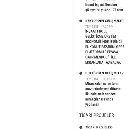
AĞU 3RD
12:42 PM
Konut inşaat firmaları
şikayetleri yüzde 127 arttı
SEKTÖRDEN GELIŞMELER
TEM 31ST
7:24 PM
İNŞAAT PROJE
GELİŞTİRME ÜRETİM
EKONOMİSİNDE; BİRİNCİ
EL KONUT PAZARINI GPPS
PLATFORMU ” PİYASA
GAYRİMENKUL ” İLE
EKRANLARA TAŞIYACAK
SEKTÖRDEN GELIŞMELER
TEM 31ST
10:12 AM
Miras kalan ev ve tarım
arazilerinde yeni dönem:
İlk ihale artık sadece
mirasçılar arasında
yapılacak
TICARI PROJELER
TİCARİ PROJELER