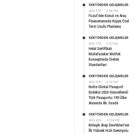
SEKTÖRDEN GELIŞMELER
AĞU 7TH
3:38 PM
Fuzul’den Konut ve Araç
Finansmanında Kişiye Özel
Terzi Usulü Planlama
SEKTÖRDEN GELIŞMELER
AĞU 7TH
3:32 PM
Helal Sertifikalı
Muhafazakar Mutfak
Konseptinde Üretim
Standartları
SEKTÖRDEN GELIŞMELER
AĞU 6TH
6:15 PM
Notte Global Pasaport
Endeksi 2026 Güncellendi:
Türk Pasaportu 199 Ülke
Arasında 86. Sırada
SEKTÖRDEN GELIŞMELER
AĞU 6TH
12:34 PM
Birleşik Arap Emirlikleri’nin
İlk Yüksek Hızlı Demiryolu