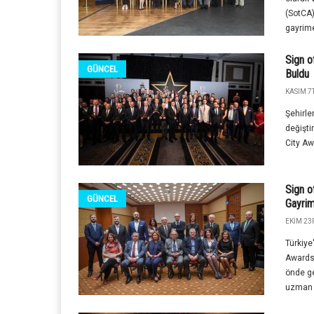
(SotCA)
gayrime
Sign o
GÜNCEL
Buldu
KASIM 7T
Şehirle
değiştir
City Aw
Sign o
GÜNCEL
Gayrim
EKIM 23R
Türkiye
Awards 
önde g
uzman 