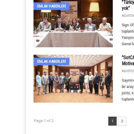
"Türki
EMLAK HABERLERI
yok"
AĞUSTOS
Sign Of
toplant
Yarışma
Genel M
"SotCA
EMLAK HABERLERI
Motiva
AĞUSTOS
Gayrime
bir ara
jürisi,
toplantı
Page 1 of 2
1
2