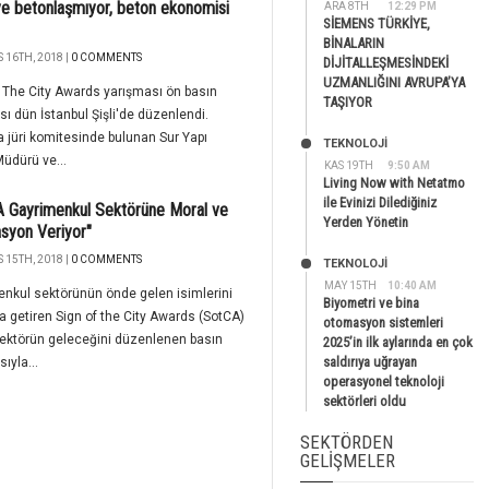
ye betonlaşmıyor, beton ekonomisi
ARA 8TH
12:29 PM
SİEMENS TÜRKİYE,
BİNALARIN
 16TH, 2018 |
0 COMMENTS
DİJİTALLEŞMESİNDEKİ
UZMANLIĞINI AVRUPA’YA
 The City Awards yarışması ön basın
TAŞIYOR
ısı dün İstanbul Şişli'de düzenlendi.
 jüri komitesinde bulunan Sur Yapı
TEKNOLOJİ
üdürü ve...
KAS 19TH
9:50 AM
Living Now with Netatmo
ile Evinizi Dilediğiniz
 Gayrimenkul Sektörüne Moral ve
Yerden Yönetin
syon Veriyor"
 15TH, 2018 |
0 COMMENTS
TEKNOLOJİ
MAY 15TH
10:40 AM
nkul sektörünün önde gelen isimlerini
Biyometri ve bina
ya getiren Sign of the City Awards (SotCA)
otomasyon sistemleri
 sektörün geleceğini düzenlenen basın
2025’in ilk aylarında en çok
saldırıya uğrayan
sıyla...
operasyonel teknoloji
sektörleri oldu
SEKTÖRDEN
GELIŞMELER