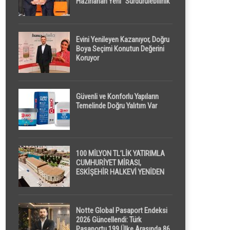
Hazırlanan Yeni “Sürdürülebilirlik”
Tanımı TDK Genel Türkçe
Sözlük’e Girdi
Evini Yenileyen Kazanıyor, Doğru
Boya Seçimi Konutun Değerini
Koruyor
Güvenli ve Konforlu Yapıların
Temelinde Doğru Yalıtım Var
100 MİLYON TL’LİK YATIRIMLA
CUMHURİYET MİRASI,
ESKİŞEHİR HALKEVİ YENİDEN
HAYAT BULUYOR
Notte Global Pasaport Endeksi
2026 Güncellendi: Türk
Pasaportu 199 Ülke Arasında 86.