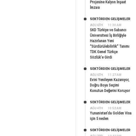
Projesine Kalyon İnşaat
İmzası
SEKTÖRDEN GELIŞMELER
AĞU 6TH
11:30 AM
SKD Türkiye ve Sabancı
Üniversitesi İş Birliğiyle
Hazırlanan Yeni
“Sürdürülebilirlik” Tanımı
TDK Genel Türkçe
Sözlük’e Girdi
SEKTÖRDEN GELIŞMELER
AĞU 6TH
11:27 AM
Evini Yenileyen Kazanıyor,
Doğru Boya Seçimi
Konutun Değerini Koruyor
SEKTÖRDEN GELIŞMELER
AĞU 4TH
10:52 AM
Yunanistan’da Golden Visa
için 5 neden
SEKTÖRDEN GELIŞMELER