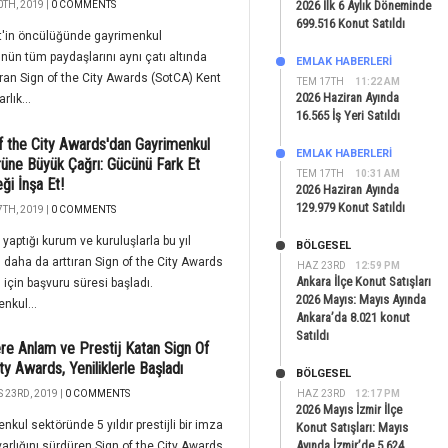
2026 İlk 6 Aylık Döneminde
TH, 2019 |
0 COMMENTS
699.516 Konut Satıldı
t'in öncülüğünde gayrimenkul
nün tüm paydaşlarını aynı çatı altında
EMLAK HABERLERI
ran Sign of the City Awards (SotCA) Kent
TEM 17TH
11:22 AM
2026 Haziran Ayında
rlık...
16.565 İş Yeri Satıldı
f the City Awards'dan Gayrimenkul
EMLAK HABERLERI
üne Büyük Çağrı: Gücünü Fark Et
TEM 17TH
10:31 AM
ği İnşa Et!
2026 Haziran Ayında
129.979 Konut Satıldı
TH, 2019 |
0 COMMENTS
ği yaptığı kurum ve kuruluşlarla bu yıl
BÖLGESEL
daha da arttıran Sign of the City Awards
HAZ 23RD
12:59 PM
Ankara İlçe Konut Satışları
 için başvuru süresi başladı.
2026 Mayıs: Mayıs Ayında
nkul...
Ankara’da 8.021 konut
Satıldı
ere Anlam ve Prestij Katan Sign Of
ty Awards, Yeniliklerle Başladı
BÖLGESEL
 23RD, 2019 |
0 COMMENTS
HAZ 23RD
12:17 PM
2026 Mayıs İzmir İlçe
nkul sektöründe 5 yıldır prestijli bir imza
Konut Satışları: Mayıs
Ayında İzmir’de 5.624
varlığını sürdüren Sign of the City Awards