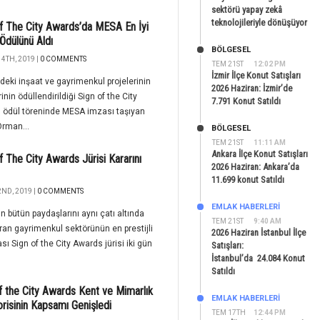
sektörü yapay zekâ
teknolojileriyle dönüşüyor
f The City Awards’da MESA En İyi
Ödülünü Aldı
BÖLGESEL
4TH, 2019 |
0 COMMENTS
TEM 21ST
12:02 PM
İzmir İlçe Konut Satışları
’deki inşaat ve gayrimenkul projelerinin
2026 Haziran: İzmir’de
rinin ödüllendirildiği Sign of the City
7.791 Konut Satıldı
 ödül töreninde MESA imzası taşıyan
rman...
BÖLGESEL
TEM 21ST
11:11 AM
Ankara İlçe Konut Satışları
f The City Awards Jürisi Kararını
2026 Haziran: Ankara’da
11.699 konut Satıldı
2ND, 2019 |
0 COMMENTS
EMLAK HABERLERI
n bütün paydaşlarını aynı çatı altında
TEM 21ST
9:40 AM
ran gayrimenkul sektörünün en prestijli
2026 Haziran İstanbul İlçe
sı Sign of the City Awards jürisi iki gün
Satışları:
İstanbul’da 24.084 Konut
Satıldı
f the City Awards Kent ve Mimarlık
EMLAK HABERLERI
risinin Kapsamı Genişledi
TEM 17TH
12:44 PM