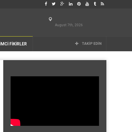
August 7th, 2026
İMCİ FİKİRLER
TAKIP EDIN