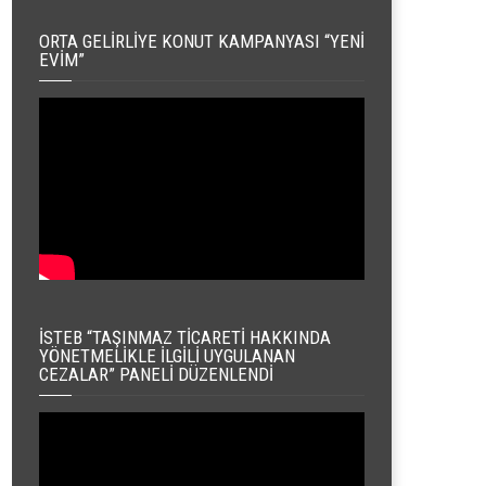
ORTA GELIRLIYE KONUT KAMPANYASI “YENI
EVIM”
İSTEB “TAŞINMAZ TICARETI HAKKINDA
YÖNETMELIKLE İLGILI UYGULANAN
CEZALAR” PANELI DÜZENLENDI