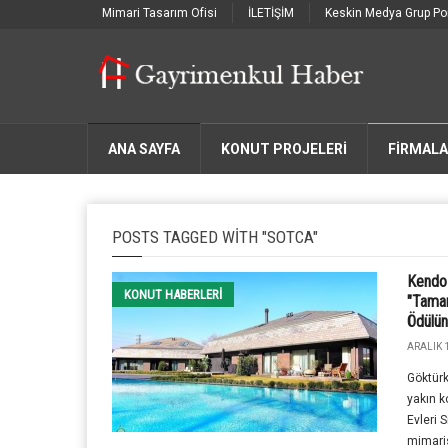
Mimari Tasarım Ofisi
İLETİŞİM
Keskin Medya Grup Por
ANA SAYFA
KONUT PROJELERİ
FIRMAL
POSTS TAGGED WITH "SOTCA"
Kendo 
KONUT HABERLERI
"Tamam
Ödülün
ARALIK 1
Göktürk
yakın 
Evleri 
mimarisi