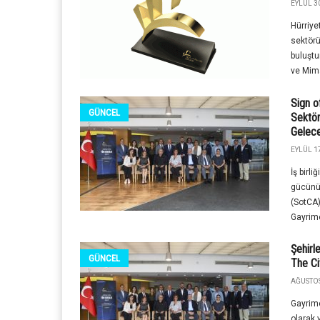
EYLÜL 30
Hürriye
sektörü
buluştu
ve Mima
Sign o
GÜNCEL
Sektör
Gelece
EYLÜL 17
İş birli
gücünü 
(SotCA)
Gayrime
Şehirl
GÜNCEL
The Ci
AĞUSTOS
Gayrime
olarak 