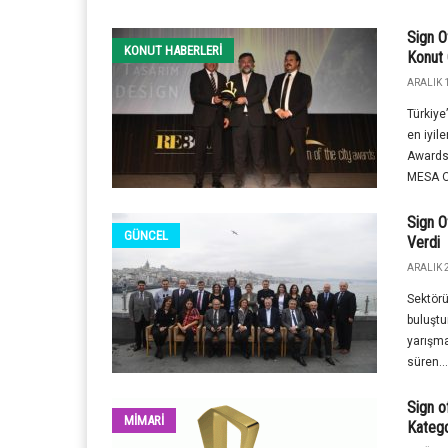
Sign O
KONUT HABERLERI
Konut 
ARALIK 1
Türkiye
en iyile
Awards
MESA O
Sign O
GÜNCEL
Verdi
ARALIK 
Sektörü
buluştu
yarışma
süren...
Sign o
MİMARİ
Katego