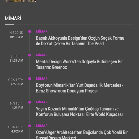
MIMARI
MİMARİ
NIS 22ND
10:11 AM
Başak Akkoyunlu Design’dan Özgün Saçak Formu
ile Dikkat Çeken Bir Tasarım: The Pearl
MİMARİ
ŞUB 6TH
11:39 AM
Mental Design Works’ten Doğayla Bütünleşen Bir
Tasarım: Greenox
MİMARİ
OCA 12TH
6:53 PM
Boytorun Mimarlık’tan Yurt Dışında İlk Mercedes-
Benz Showroom Dönüşüm Projesi
MİMARİ
NIS 16TH
1:29 PM
Yeşim Kozanlı Mimarlık’tan Çağdaş Tasarım ve
Konforun Buluşma Noktası: Elite World Kuşadası
MİMARİ
OCA 15TH
4:02 PM
Özer\Ürger Architects’ten Bağcılar’da Çok Yönlü Bir
Sosyal Yaşam Merkezi