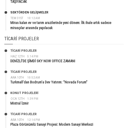
TAŞIYACAK
SEKTÖRDEN GELIŞMELER
TEM 31ST
10:12 AM
Miras kalan ev ve tarım arazilerinde yeni dönem: İlk ihale artık sadece
mirasçılar arasında yapılacak
TICARI PROJELER
TİCARİ PROJELER
HAZ 12TH
5:14 PM
DENİZLİ’DE ŞİMDİ SKY NOW OFFICE ZAMANI
TİCARİ PROJELER
ARA 10TH
10:52 AM
Turkmall’dan Bodrum’a Dev Yatırım: “Novada Forum”
KONUT PROJELERI
OCA 12TH
1:39 PM
Mistral İzmir
TİCARİ PROJELER
ARA 10TH
12:14 PM
Plaza Görünümlü Sanayi Projesi: Modern Sanayi Merkezi