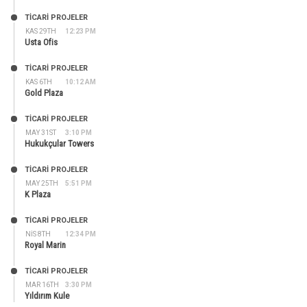
TİCARİ PROJELER
KAS 29TH
12:23 PM
Usta Ofis
TİCARİ PROJELER
KAS 6TH
10:12 AM
Gold Plaza
TİCARİ PROJELER
MAY 31ST
3:10 PM
Hukukçular Towers
TİCARİ PROJELER
MAY 25TH
5:51 PM
K Plaza
TİCARİ PROJELER
NIS 8TH
12:34 PM
Royal Marin
TİCARİ PROJELER
MAR 16TH
3:30 PM
Yıldırım Kule