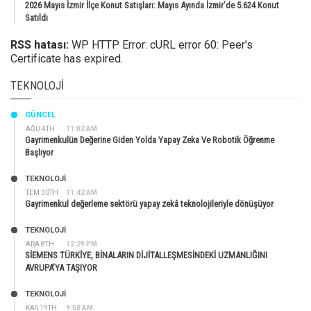
2026 Mayıs İzmir İlçe Konut Satışları: Mayıs Ayında İzmir’de 5.624 Konut
Satıldı
RSS hatası:
WP HTTP Error: cURL error 60: Peer's
Certificate has expired.
TEKNOLOJI
GÜNCEL
AĞU 4TH
11:02 AM
Gayrimenkulün Değerine Giden Yolda Yapay Zeka Ve Robotik Öğrenme
Başlıyor
TEKNOLOJİ
TEM 30TH
11:42 AM
Gayrimenkul değerleme sektörü yapay zekâ teknolojileriyle dönüşüyor
TEKNOLOJİ
ARA 8TH
12:29 PM
SİEMENS TÜRKİYE, BİNALARIN DİJİTALLEŞMESİNDEKİ UZMANLIĞINI
AVRUPA’YA TAŞIYOR
TEKNOLOJİ
KAS 19TH
9:50 AM