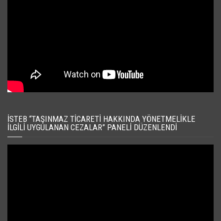
İSTEB “TAŞINMAZ TICARETI HAKKINDA YÖNETMELIKLE
İLGILI UYGULANAN CEZALAR” PANELI DÜZENLENDI