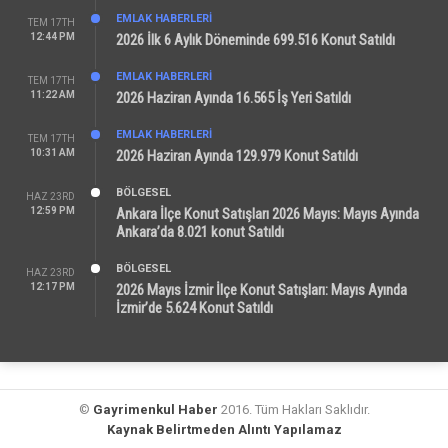
EMLAK HABERLERI
TEM 17TH
12:44 PM
2026 İlk 6 Aylık Döneminde 699.516 Konut Satıldı
EMLAK HABERLERI
TEM 17TH
11:22 AM
2026 Haziran Ayında 16.565 İş Yeri Satıldı
EMLAK HABERLERI
TEM 17TH
10:31 AM
2026 Haziran Ayında 129.979 Konut Satıldı
BÖLGESEL
HAZ 23RD
12:59 PM
Ankara İlçe Konut Satışları 2026 Mayıs: Mayıs Ayında
Ankara’da 8.021 konut Satıldı
BÖLGESEL
HAZ 23RD
12:17 PM
2026 Mayıs İzmir İlçe Konut Satışları: Mayıs Ayında
İzmir’de 5.624 Konut Satıldı
©
Gayrimenkul Haber
2016. Tüm Hakları Saklıdır.
Kaynak Belirtmeden Alıntı Yapılamaz