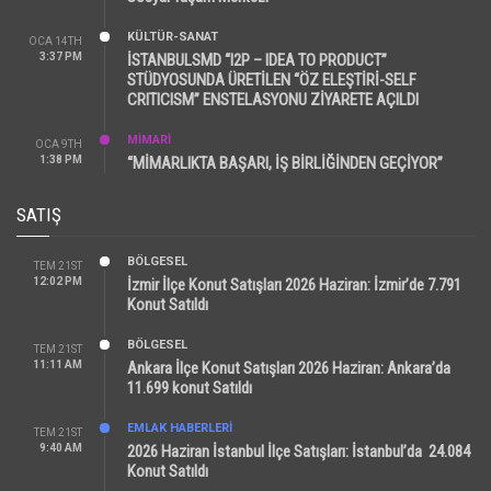
KÜLTÜR-SANAT
OCA 14TH
3:37 PM
İSTANBULSMD “I2P – IDEA TO PRODUCT”
STÜDYOSUNDA ÜRETİLEN “ÖZ ELEŞTİRİ-SELF
CRITICISM” ENSTELASYONU ZİYARETE AÇILDI
MİMARİ
OCA 9TH
1:38 PM
“MİMARLIKTA BAŞARI, İŞ BİRLİĞİNDEN GEÇİYOR”
SATIŞ
BÖLGESEL
TEM 21ST
12:02 PM
İzmir İlçe Konut Satışları 2026 Haziran: İzmir’de 7.791
Konut Satıldı
BÖLGESEL
TEM 21ST
11:11 AM
Ankara İlçe Konut Satışları 2026 Haziran: Ankara’da
11.699 konut Satıldı
EMLAK HABERLERI
TEM 21ST
9:40 AM
2026 Haziran İstanbul İlçe Satışları: İstanbul’da 24.084
Konut Satıldı