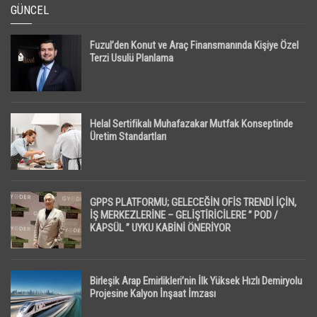
GÜNCEL
Fuzul’den Konut ve Araç Finansmanında Kişiye Özel
Terzi Usulü Planlama
Helal Sertifikalı Muhafazakar Mutfak Konseptinde
Üretim Standartları
GPPS PLATFORMU; GELECEĞİN OFİS TRENDİ İÇİN,
İŞ MERKEZLERİNE – GELİŞTİRİCİLERE ” POD /
KAPSÜL ” UYKU KABİNİ ÖNERİYOR
Birleşik Arap Emirlikleri’nin İlk Yüksek Hızlı Demiryolu
Projesine Kalyon İnşaat İmzası