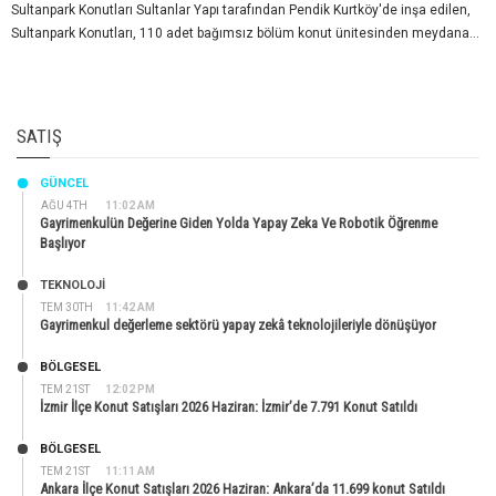
Sultanpark Konutları Sultanlar Yapı tarafından Pendik Kurtköy'de inşa edilen,
Sultanpark Konutları, 110 adet bağımsız bölüm konut ünitesinden meydana...
SATIŞ
GÜNCEL
AĞU 4TH
11:02 AM
Gayrimenkulün Değerine Giden Yolda Yapay Zeka Ve Robotik Öğrenme
Başlıyor
TEKNOLOJİ
TEM 30TH
11:42 AM
Gayrimenkul değerleme sektörü yapay zekâ teknolojileriyle dönüşüyor
BÖLGESEL
TEM 21ST
12:02 PM
İzmir İlçe Konut Satışları 2026 Haziran: İzmir’de 7.791 Konut Satıldı
BÖLGESEL
TEM 21ST
11:11 AM
Ankara İlçe Konut Satışları 2026 Haziran: Ankara’da 11.699 konut Satıldı