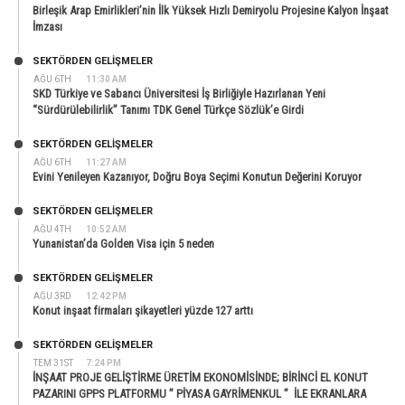
Birleşik Arap Emirlikleri’nin İlk Yüksek Hızlı Demiryolu Projesine Kalyon İnşaat
İmzası
SEKTÖRDEN GELIŞMELER
AĞU 6TH
11:30 AM
SKD Türkiye ve Sabancı Üniversitesi İş Birliğiyle Hazırlanan Yeni
“Sürdürülebilirlik” Tanımı TDK Genel Türkçe Sözlük’e Girdi
SEKTÖRDEN GELIŞMELER
AĞU 6TH
11:27 AM
Evini Yenileyen Kazanıyor, Doğru Boya Seçimi Konutun Değerini Koruyor
SEKTÖRDEN GELIŞMELER
AĞU 4TH
10:52 AM
Yunanistan’da Golden Visa için 5 neden
SEKTÖRDEN GELIŞMELER
AĞU 3RD
12:42 PM
Konut inşaat firmaları şikayetleri yüzde 127 arttı
SEKTÖRDEN GELIŞMELER
TEM 31ST
7:24 PM
İNŞAAT PROJE GELİŞTİRME ÜRETİM EKONOMİSİNDE; BİRİNCİ EL KONUT
PAZARINI GPPS PLATFORMU ” PİYASA GAYRİMENKUL ” İLE EKRANLARA