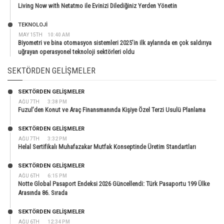
Living Now with Netatmo ile Evinizi Dilediğiniz Yerden Yönetin
TEKNOLOJİ
MAY 15TH
10:40 AM
Biyometri ve bina otomasyon sistemleri 2025’in ilk aylarında en çok saldırıya
uğrayan operasyonel teknoloji sektörleri oldu
SEKTÖRDEN GELIŞMELER
SEKTÖRDEN GELIŞMELER
AĞU 7TH
3:38 PM
Fuzul’den Konut ve Araç Finansmanında Kişiye Özel Terzi Usulü Planlama
SEKTÖRDEN GELIŞMELER
AĞU 7TH
3:32 PM
Helal Sertifikalı Muhafazakar Mutfak Konseptinde Üretim Standartları
SEKTÖRDEN GELIŞMELER
AĞU 6TH
6:15 PM
Notte Global Pasaport Endeksi 2026 Güncellendi: Türk Pasaportu 199 Ülke
Arasında 86. Sırada
SEKTÖRDEN GELIŞMELER
AĞU 6TH
12:34 PM