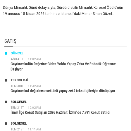
Dünya Mimarlık Günü dolayısıyla, Sürdürülebilir Mimarlık Küresel Ödülü’nün
19.uncusu 15 Nisan 2026 tarihinde İstanbul’daki Mimar Sinan Güzel...
SATIŞ
GÜNCEL
AĞU 4TH
11:02 AM
Gayrimenkulün Değerine Giden Yolda Yapay Zeka Ve Robotik Öğrenme
Başlıyor
TEKNOLOJİ
TEM 30TH
11:42 AM
Gayrimenkul değerleme sektörü yapay zekâ teknolojileriyle dönüşüyor
BÖLGESEL
TEM 21ST
12:02 PM
İzmir İlçe Konut Satışları 2026 Haziran: İzmir’de 7.791 Konut Satıldı
BÖLGESEL
TEM 21ST
11:11 AM