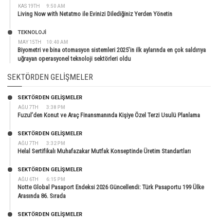
KAS 19TH
9:50 AM
Living Now with Netatmo ile Evinizi Dilediğiniz Yerden Yönetin
TEKNOLOJİ
MAY 15TH
10:40 AM
Biyometri ve bina otomasyon sistemleri 2025’in ilk aylarında en çok saldırıya
uğrayan operasyonel teknoloji sektörleri oldu
SEKTÖRDEN GELIŞMELER
SEKTÖRDEN GELIŞMELER
AĞU 7TH
3:38 PM
Fuzul’den Konut ve Araç Finansmanında Kişiye Özel Terzi Usulü Planlama
SEKTÖRDEN GELIŞMELER
AĞU 7TH
3:32 PM
Helal Sertifikalı Muhafazakar Mutfak Konseptinde Üretim Standartları
SEKTÖRDEN GELIŞMELER
AĞU 6TH
6:15 PM
Notte Global Pasaport Endeksi 2026 Güncellendi: Türk Pasaportu 199 Ülke
Arasında 86. Sırada
SEKTÖRDEN GELIŞMELER