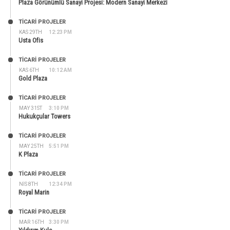
Plaza Görünümlü Sanayi Projesi: Modern Sanayi Merkezi
TİCARİ PROJELER
KAS 29TH
12:23 PM
Usta Ofis
TİCARİ PROJELER
KAS 6TH
10:12 AM
Gold Plaza
TİCARİ PROJELER
MAY 31ST
3:10 PM
Hukukçular Towers
TİCARİ PROJELER
MAY 25TH
5:51 PM
K Plaza
TİCARİ PROJELER
NIS 8TH
12:34 PM
Royal Marin
TİCARİ PROJELER
MAR 16TH
3:30 PM