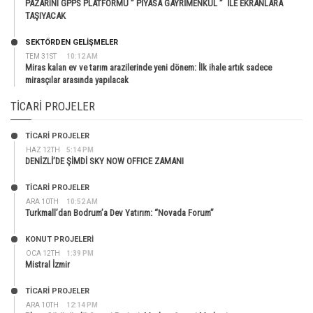
PAZARINI GPPS PLATFORMU ” PİYASA GAYRİMENKUL ” İLE EKRANLARA
TAŞIYACAK
SEKTÖRDEN GELIŞMELER
TEM 31ST
10:12 AM
Miras kalan ev ve tarım arazilerinde yeni dönem: İlk ihale artık sadece
mirasçılar arasında yapılacak
TICARI PROJELER
TİCARİ PROJELER
HAZ 12TH
5:14 PM
DENİZLİ’DE ŞİMDİ SKY NOW OFFICE ZAMANI
TİCARİ PROJELER
ARA 10TH
10:52 AM
Turkmall’dan Bodrum’a Dev Yatırım: “Novada Forum”
KONUT PROJELERI
OCA 12TH
1:39 PM
Mistral İzmir
TİCARİ PROJELER
ARA 10TH
12:14 PM