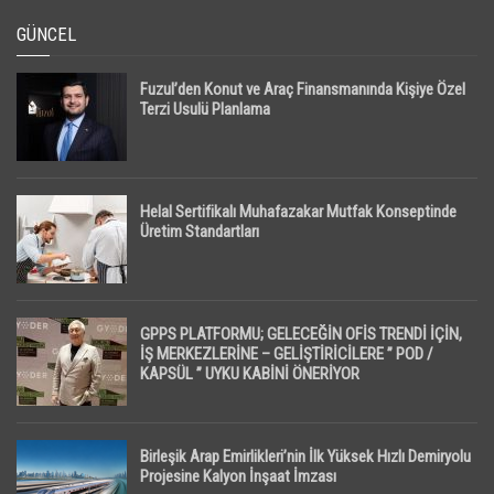
GÜNCEL
Fuzul’den Konut ve Araç Finansmanında Kişiye Özel
Terzi Usulü Planlama
Helal Sertifikalı Muhafazakar Mutfak Konseptinde
Üretim Standartları
GPPS PLATFORMU; GELECEĞİN OFİS TRENDİ İÇİN,
İŞ MERKEZLERİNE – GELİŞTİRİCİLERE ” POD /
KAPSÜL ” UYKU KABİNİ ÖNERİYOR
Birleşik Arap Emirlikleri’nin İlk Yüksek Hızlı Demiryolu
Projesine Kalyon İnşaat İmzası