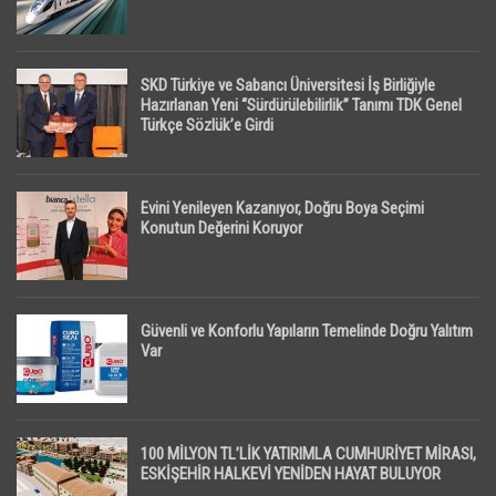
SKD Türkiye ve Sabancı Üniversitesi İş Birliğiyle
Hazırlanan Yeni “Sürdürülebilirlik” Tanımı TDK Genel
Türkçe Sözlük’e Girdi
Evini Yenileyen Kazanıyor, Doğru Boya Seçimi
Konutun Değerini Koruyor
Güvenli ve Konforlu Yapıların Temelinde Doğru Yalıtım
Var
100 MİLYON TL’LİK YATIRIMLA CUMHURİYET MİRASI,
ESKİŞEHİR HALKEVİ YENİDEN HAYAT BULUYOR