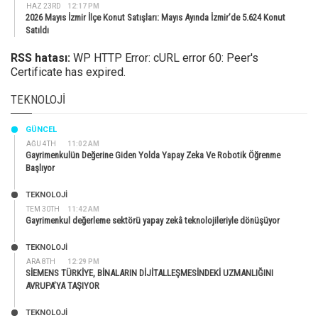
HAZ 23RD
12:17 PM
2026 Mayıs İzmir İlçe Konut Satışları: Mayıs Ayında İzmir’de 5.624 Konut
Satıldı
RSS hatası:
WP HTTP Error: cURL error 60: Peer's
Certificate has expired.
TEKNOLOJI
GÜNCEL
AĞU 4TH
11:02 AM
Gayrimenkulün Değerine Giden Yolda Yapay Zeka Ve Robotik Öğrenme
Başlıyor
TEKNOLOJİ
TEM 30TH
11:42 AM
Gayrimenkul değerleme sektörü yapay zekâ teknolojileriyle dönüşüyor
TEKNOLOJİ
ARA 8TH
12:29 PM
SİEMENS TÜRKİYE, BİNALARIN DİJİTALLEŞMESİNDEKİ UZMANLIĞINI
AVRUPA’YA TAŞIYOR
TEKNOLOJİ