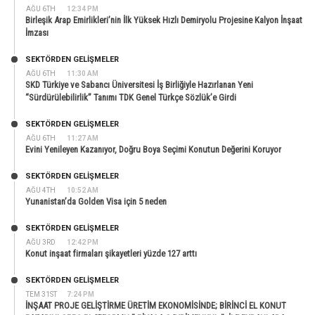
AĞU 6TH
12:34 PM
Birleşik Arap Emirlikleri’nin İlk Yüksek Hızlı Demiryolu Projesine Kalyon İnşaat
İmzası
SEKTÖRDEN GELIŞMELER
AĞU 6TH
11:30 AM
SKD Türkiye ve Sabancı Üniversitesi İş Birliğiyle Hazırlanan Yeni
“Sürdürülebilirlik” Tanımı TDK Genel Türkçe Sözlük’e Girdi
SEKTÖRDEN GELIŞMELER
AĞU 6TH
11:27 AM
Evini Yenileyen Kazanıyor, Doğru Boya Seçimi Konutun Değerini Koruyor
SEKTÖRDEN GELIŞMELER
AĞU 4TH
10:52 AM
Yunanistan’da Golden Visa için 5 neden
SEKTÖRDEN GELIŞMELER
AĞU 3RD
12:42 PM
Konut inşaat firmaları şikayetleri yüzde 127 arttı
SEKTÖRDEN GELIŞMELER
TEM 31ST
7:24 PM
İNŞAAT PROJE GELİŞTİRME ÜRETİM EKONOMİSİNDE; BİRİNCİ EL KONUT