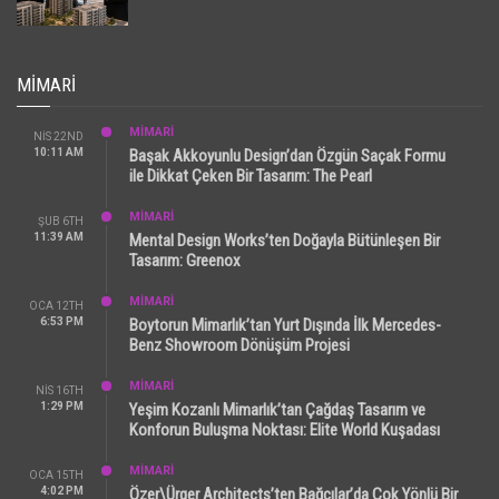
MIMARI
MİMARİ
NIS 22ND
10:11 AM
Başak Akkoyunlu Design’dan Özgün Saçak Formu
ile Dikkat Çeken Bir Tasarım: The Pearl
MİMARİ
ŞUB 6TH
11:39 AM
Mental Design Works’ten Doğayla Bütünleşen Bir
Tasarım: Greenox
MİMARİ
OCA 12TH
6:53 PM
Boytorun Mimarlık’tan Yurt Dışında İlk Mercedes-
Benz Showroom Dönüşüm Projesi
MİMARİ
NIS 16TH
1:29 PM
Yeşim Kozanlı Mimarlık’tan Çağdaş Tasarım ve
Konforun Buluşma Noktası: Elite World Kuşadası
MİMARİ
OCA 15TH
4:02 PM
Özer\Ürger Architects’ten Bağcılar’da Çok Yönlü Bir