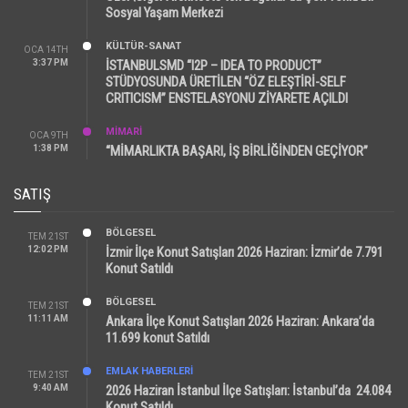
Sosyal Yaşam Merkezi
KÜLTÜR-SANAT
OCA 14TH
3:37 PM
İSTANBULSMD “I2P – IDEA TO PRODUCT”
STÜDYOSUNDA ÜRETİLEN “ÖZ ELEŞTİRİ-SELF
CRITICISM” ENSTELASYONU ZİYARETE AÇILDI
MİMARİ
OCA 9TH
1:38 PM
“MİMARLIKTA BAŞARI, İŞ BİRLİĞİNDEN GEÇİYOR”
SATIŞ
BÖLGESEL
TEM 21ST
12:02 PM
İzmir İlçe Konut Satışları 2026 Haziran: İzmir’de 7.791
Konut Satıldı
BÖLGESEL
TEM 21ST
11:11 AM
Ankara İlçe Konut Satışları 2026 Haziran: Ankara’da
11.699 konut Satıldı
EMLAK HABERLERI
TEM 21ST
9:40 AM
2026 Haziran İstanbul İlçe Satışları: İstanbul’da 24.084
Konut Satıldı