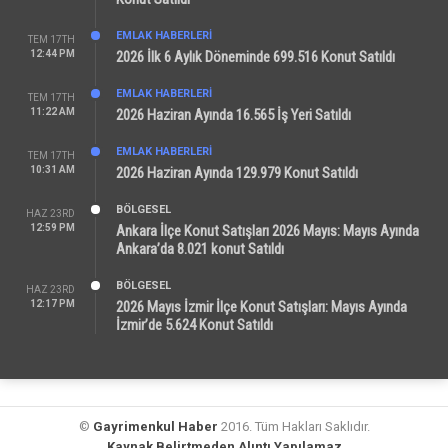
EMLAK HABERLERI
TEM 17TH
12:44 PM
2026 İlk 6 Aylık Döneminde 699.516 Konut Satıldı
EMLAK HABERLERI
TEM 17TH
11:22 AM
2026 Haziran Ayında 16.565 İş Yeri Satıldı
EMLAK HABERLERI
TEM 17TH
10:31 AM
2026 Haziran Ayında 129.979 Konut Satıldı
BÖLGESEL
HAZ 23RD
12:59 PM
Ankara İlçe Konut Satışları 2026 Mayıs: Mayıs Ayında
Ankara’da 8.021 konut Satıldı
BÖLGESEL
HAZ 23RD
12:17 PM
2026 Mayıs İzmir İlçe Konut Satışları: Mayıs Ayında
İzmir’de 5.624 Konut Satıldı
©
Gayrimenkul Haber
2016. Tüm Hakları Saklıdır.
Kaynak Belirtmeden Alıntı Yapılamaz