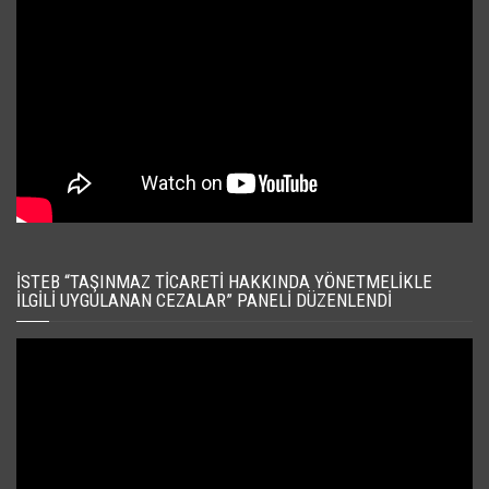
İSTEB “TAŞINMAZ TICARETI HAKKINDA YÖNETMELIKLE
İLGILI UYGULANAN CEZALAR” PANELI DÜZENLENDI