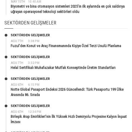
MAY 15TH
10:40 AM
Biyometri ve bina otomasyon sistemleri 2025’in ilk aylarında en çok saldırıya
uğrayan operasyonel teknoloji sektörleri oldu
SEKTÖRDEN GELIŞMELER
SEKTÖRDEN GELIŞMELER
AĞU 7TH
3:38 PM
Fuzul’den Konut ve Araç Finansmanında Kişiye Özel Terzi Usulü Planlama
SEKTÖRDEN GELIŞMELER
AĞU 7TH
3:32 PM
Helal Sertifikalı Muhafazakar Mutfak Konseptinde Üretim Standartları
SEKTÖRDEN GELIŞMELER
AĞU 6TH
6:15 PM
Notte Global Pasaport Endeksi 2026 Güncellendi: Türk Pasaportu 199 Ülke
Arasında 86. Sırada
SEKTÖRDEN GELIŞMELER
AĞU 6TH
12:34 PM
Birleşik Arap Emirlikleri’nin İlk Yüksek Hızlı Demiryolu Projesine Kalyon İnşaat
İmzası