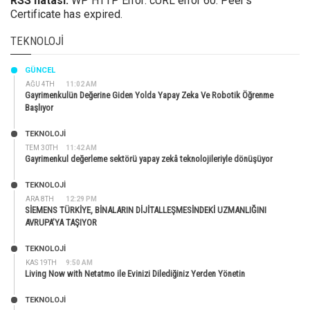
RSS hatası:
WP HTTP Error: cURL error 60: Peer's
Certificate has expired.
TEKNOLOJI
GÜNCEL
AĞU 4TH
11:02 AM
Gayrimenkulün Değerine Giden Yolda Yapay Zeka Ve Robotik Öğrenme
Başlıyor
TEKNOLOJİ
TEM 30TH
11:42 AM
Gayrimenkul değerleme sektörü yapay zekâ teknolojileriyle dönüşüyor
TEKNOLOJİ
ARA 8TH
12:29 PM
SİEMENS TÜRKİYE, BİNALARIN DİJİTALLEŞMESİNDEKİ UZMANLIĞINI
AVRUPA’YA TAŞIYOR
TEKNOLOJİ
KAS 19TH
9:50 AM
Living Now with Netatmo ile Evinizi Dilediğiniz Yerden Yönetin
TEKNOLOJİ