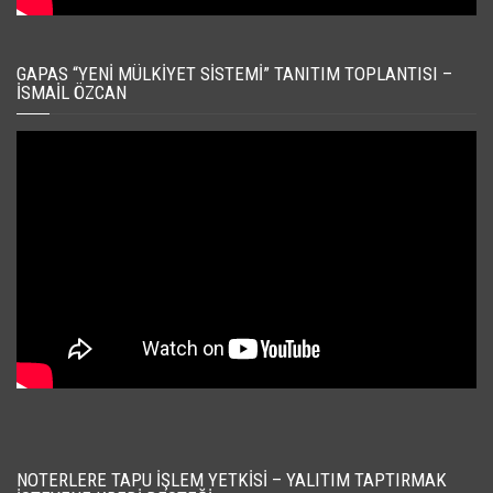
GAPAS “YENI MÜLKIYET SISTEMI” TANITIM TOPLANTISI –
İSMAIL ÖZCAN
NOTERLERE TAPU İŞLEM YETKISI – YALITIM TAPTIRMAK