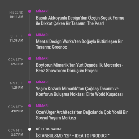
MİMARİ
NIS 22ND
10:11 AM
Başak Akkoyunlu Design’dan Özgün Saçak Formu
ile Dikkat Çeken Bir Tasarım: The Pearl
MİMARİ
ŞUB 6TH
11:39 AM
Mental Design Works’ten Doğayla Bütünleşen Bir
Tasarım: Greenox
MİMARİ
OCA 12TH
6:53 PM
Boytorun Mimarlık’tan Yurt Dışında İlk Mercedes-
Benz Showroom Dönüşüm Projesi
MİMARİ
NIS 16TH
1:29 PM
Yeşim Kozanlı Mimarlık’tan Çağdaş Tasarım ve
Konforun Buluşma Noktası: Elite World Kuşadası
MİMARİ
OCA 15TH
4:02 PM
Özer\Ürger Architects’ten Bağcılar’da Çok Yönlü Bir
Sosyal Yaşam Merkezi
KÜLTÜR-SANAT
OCA 14TH
3:37 PM
İSTANBULSMD “I2P – IDEA TO PRODUCT”