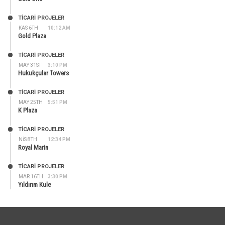
TİCARİ PROJELER
KAS 6TH
10:12 AM
Gold Plaza
TİCARİ PROJELER
MAY 31ST
3:10 PM
Hukukçular Towers
TİCARİ PROJELER
MAY 25TH
5:51 PM
K Plaza
TİCARİ PROJELER
NIS 8TH
12:34 PM
Royal Marin
TİCARİ PROJELER
MAR 16TH
3:30 PM
Yıldırım Kule