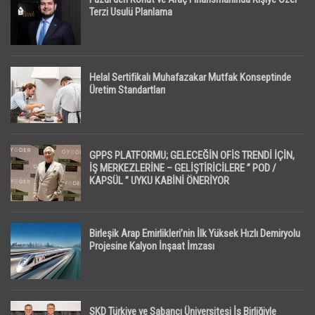
Terzi Usulü Planlama
Helal Sertifikalı Muhafazakar Mutfak Konseptinde
Üretim Standartları
GPPS PLATFORMU; GELECEĞİN OFİS TRENDİ İÇİN,
İŞ MERKEZLERİNE – GELİŞTİRİCİLERE ” POD /
KAPSÜL ” UYKU KABİNİ ÖNERİYOR
Birleşik Arap Emirlikleri’nin İlk Yüksek Hızlı Demiryolu
Projesine Kalyon İnşaat İmzası
SKD Türkiye ve Sabancı Üniversitesi İş Birliğiyle