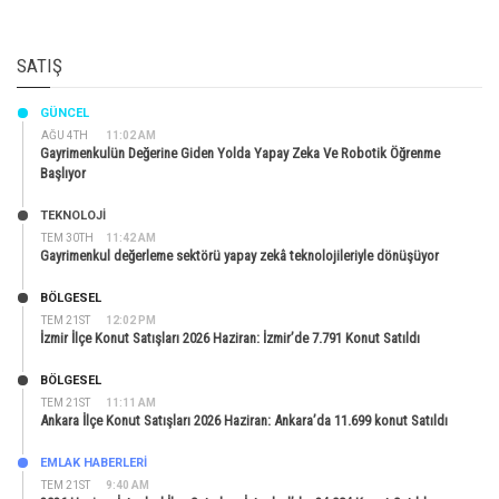
SATIŞ
GÜNCEL
AĞU 4TH
11:02 AM
Gayrimenkulün Değerine Giden Yolda Yapay Zeka Ve Robotik Öğrenme
Başlıyor
TEKNOLOJİ
TEM 30TH
11:42 AM
Gayrimenkul değerleme sektörü yapay zekâ teknolojileriyle dönüşüyor
BÖLGESEL
TEM 21ST
12:02 PM
İzmir İlçe Konut Satışları 2026 Haziran: İzmir’de 7.791 Konut Satıldı
BÖLGESEL
TEM 21ST
11:11 AM
Ankara İlçe Konut Satışları 2026 Haziran: Ankara’da 11.699 konut Satıldı
EMLAK HABERLERI
TEM 21ST
9:40 AM