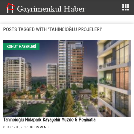
POSTS TAGGED WITH "TAHINCIOĞLU PROJELERI"
KONUT HABERLERI
Tahincioğlu Nidapark Kayaşehir Yüzde 5 Peşinatla
OCAK 12TH, 2017 |
0 COMMENTS