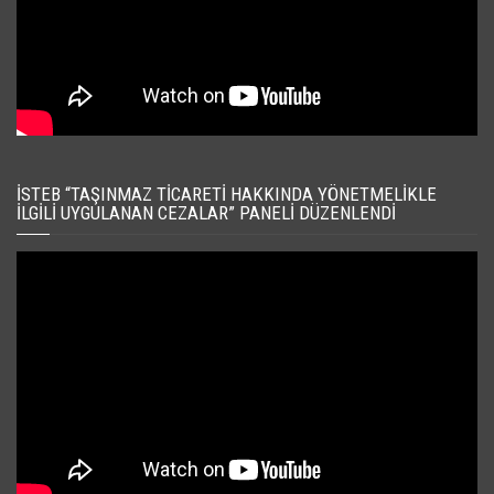
İSTEB “TAŞINMAZ TICARETI HAKKINDA YÖNETMELIKLE
İLGILI UYGULANAN CEZALAR” PANELI DÜZENLENDI