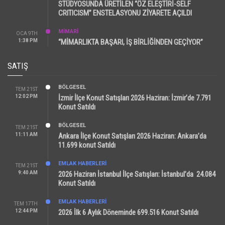
STÜDYOSUNDA ÜRETİLEN “ÖZ ELEŞTİRİ-SELF
CRITICISM” ENSTELASYONU ZİYARETE AÇILDI
MİMARİ
OCA 9TH
1:38 PM
“MİMARLIKTA BAŞARI, İŞ BİRLİĞİNDEN GEÇİYOR”
SATIŞ
BÖLGESEL
TEM 21ST
12:02 PM
İzmir İlçe Konut Satışları 2026 Haziran: İzmir’de 7.791
Konut Satıldı
BÖLGESEL
TEM 21ST
11:11 AM
Ankara İlçe Konut Satışları 2026 Haziran: Ankara’da
11.699 konut Satıldı
EMLAK HABERLERI
TEM 21ST
9:40 AM
2026 Haziran İstanbul İlçe Satışları: İstanbul’da 24.084
Konut Satıldı
EMLAK HABERLERI
TEM 17TH
12:44 PM
2026 İlk 6 Aylık Döneminde 699.516 Konut Satıldı