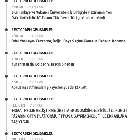
SEKTÖRDEN GELIŞMELER
AĞU 6TH
11:30 AM
SKD Türkiye ve Sabancı Üniversitesi İş Birliğiyle Hazırlanan Yeni
“Sürdürülebilirlik” Tanımı TDK Genel Türkçe Sözlük’e Girdi
SEKTÖRDEN GELIŞMELER
AĞU 6TH
11:27 AM
Evini Yenileyen Kazanıyor, Doğru Boya Seçimi Konutun Değerini Koruyor
SEKTÖRDEN GELIŞMELER
AĞU 4TH
10:52 AM
Yunanistan’da Golden Visa için 5 neden
SEKTÖRDEN GELIŞMELER
AĞU 3RD
12:42 PM
Konut inşaat firmaları şikayetleri yüzde 127 arttı
SEKTÖRDEN GELIŞMELER
TEM 31ST
7:24 PM
İNŞAAT PROJE GELİŞTİRME ÜRETİM EKONOMİSİNDE; BİRİNCİ EL KONUT
PAZARINI GPPS PLATFORMU ” PİYASA GAYRİMENKUL ” İLE EKRANLARA
TAŞIYACAK
SEKTÖRDEN GELIŞMELER
TEM 31ST
10:12 AM