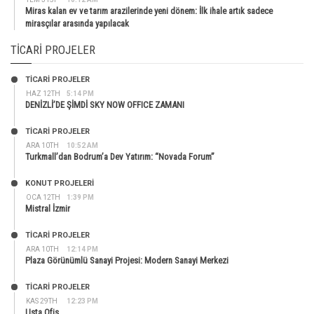
Miras kalan ev ve tarım arazilerinde yeni dönem: İlk ihale artık sadece
mirasçılar arasında yapılacak
TICARI PROJELER
TİCARİ PROJELER
HAZ 12TH
5:14 PM
DENİZLİ’DE ŞİMDİ SKY NOW OFFICE ZAMANI
TİCARİ PROJELER
ARA 10TH
10:52 AM
Turkmall’dan Bodrum’a Dev Yatırım: “Novada Forum”
KONUT PROJELERI
OCA 12TH
1:39 PM
Mistral İzmir
TİCARİ PROJELER
ARA 10TH
12:14 PM
Plaza Görünümlü Sanayi Projesi: Modern Sanayi Merkezi
TİCARİ PROJELER
KAS 29TH
12:23 PM
Usta Ofis