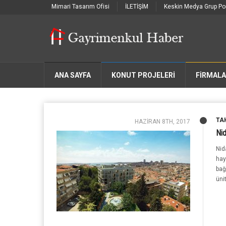
Mimari Tasarım Ofisi
İLETİŞİM
Keskin Medya Grup Por
ANA SAYFA
KONUT PROJELERİ
FIRMAL
TA
HAZIRAN 8TH, 2017
Ni
Nid
hay
bağ
üni