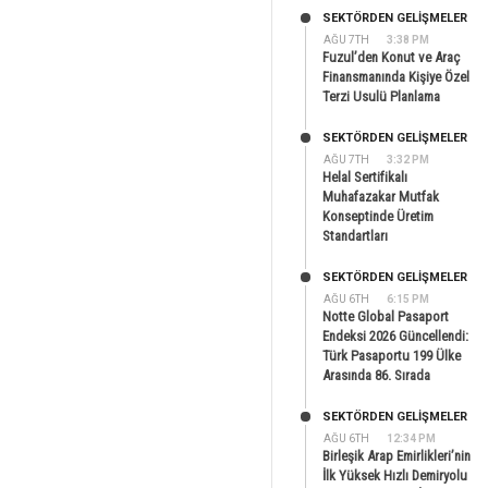
SEKTÖRDEN GELIŞMELER
AĞU 7TH
3:38 PM
Fuzul’den Konut ve Araç
Finansmanında Kişiye Özel
Terzi Usulü Planlama
SEKTÖRDEN GELIŞMELER
AĞU 7TH
3:32 PM
Helal Sertifikalı
Muhafazakar Mutfak
Konseptinde Üretim
Standartları
SEKTÖRDEN GELIŞMELER
AĞU 6TH
6:15 PM
Notte Global Pasaport
Endeksi 2026 Güncellendi:
Türk Pasaportu 199 Ülke
Arasında 86. Sırada
SEKTÖRDEN GELIŞMELER
AĞU 6TH
12:34 PM
Birleşik Arap Emirlikleri’nin
İlk Yüksek Hızlı Demiryolu