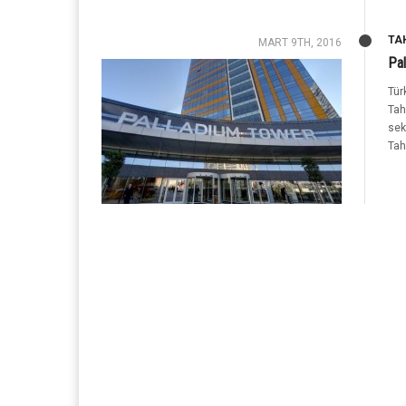
TA
MART 9TH, 2016
Pa
Tür
Tah
sek
Tah