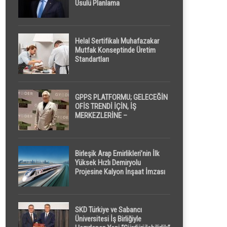
Usulü Planlama
Helal Sertifikalı Muhafazakar
Mutfak Konseptinde Üretim
Standartları
GPPS PLATFORMU; GELECEĞİN
OFİS TRENDİ İÇİN, İŞ
MERKEZLERİNE –
GELİŞTİRİCİLERE ” POD /
KAPSÜL ” UYKU KABİNİ
ÖNERİYOR
Birleşik Arap Emirlikleri’nin İlk
Yüksek Hızlı Demiryolu
Projesine Kalyon İnşaat İmzası
SKD Türkiye ve Sabancı
Üniversitesi İş Birliğiyle