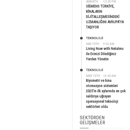
ARA 8TH
12:29 PM
SİEMENS TÜRKİYE,
BİNALARIN
DİJİTALLEŞMESİNDEKİ
UZMANLIĞINI AVRUPA’YA
TAŞIYOR
TEKNOLOJİ
KAS 19TH
9:50 AM
Living Now with Netatmo
ile Evinizi Dilediğiniz
Yerden Yönetin
TEKNOLOJİ
MAY 15TH
10:40 AM
Biyometri ve bina
otomasyon sistemleri
2025’in ilk aylarında en çok
saldırıya uğrayan
operasyonel teknoloji
sektörleri oldu
SEKTÖRDEN
GELIŞMELER