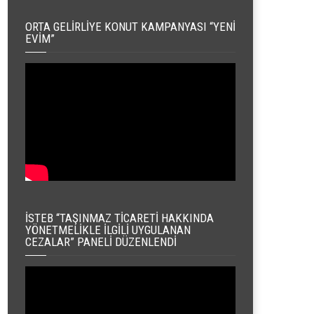
ORTA GELIRLIYE KONUT KAMPANYASI “YENI
EVIM”
İSTEB “TAŞINMAZ TICARETI HAKKINDA
YÖNETMELIKLE İLGILI UYGULANAN
CEZALAR” PANELI DÜZENLENDI