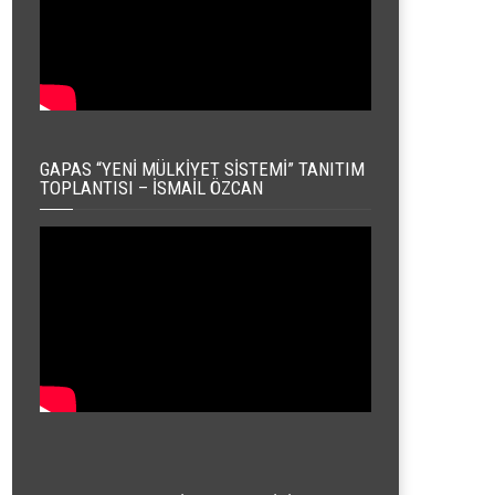
GAPAS “YENI MÜLKIYET SISTEMI” TANITIM
TOPLANTISI – İSMAIL ÖZCAN