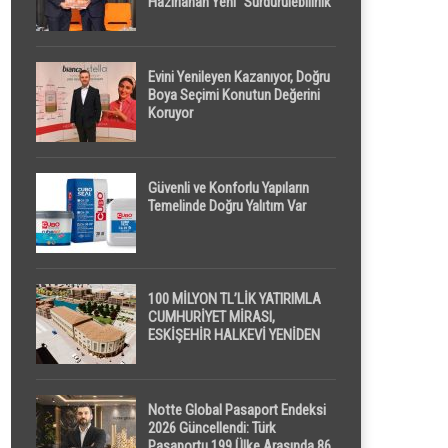
Hazırlanan Yeni “Sürdürülebilirlik”
Tanımı TDK Genel Türkçe
Sözlük’e Girdi
Evini Yenileyen Kazanıyor, Doğru
Boya Seçimi Konutun Değerini
Koruyor
Güvenli ve Konforlu Yapıların
Temelinde Doğru Yalıtım Var
100 MİLYON TL’LİK YATIRIMLA
CUMHURİYET MİRASI,
ESKİŞEHİR HALKEVİ YENİDEN
HAYAT BULUYOR
Notte Global Pasaport Endeksi
2026 Güncellendi: Türk
Pasaportu 199 Ülke Arasında 86.