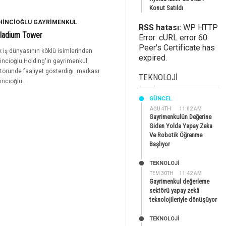
Konut Satıldı
HINCIOĞLU GAYRIMENKUL
RSS hatası:
WP HTTP
lladium Tower
Error: cURL error 60:
Peer's Certificate has
k iş dünyasının köklü isimlerinden
expired.
incioğlu Holding'in gayrimenkul
töründe faaliyet gösterdiği markası
TEKNOLOJI
incioğlu...
GÜNCEL
AĞU 4TH
11:02 AM
Gayrimenkulün Değerine
Giden Yolda Yapay Zeka
Ve Robotik Öğrenme
Başlıyor
TEKNOLOJİ
TEM 30TH
11:42 AM
Gayrimenkul değerleme
sektörü yapay zekâ
teknolojileriyle dönüşüyor
TEKNOLOJİ