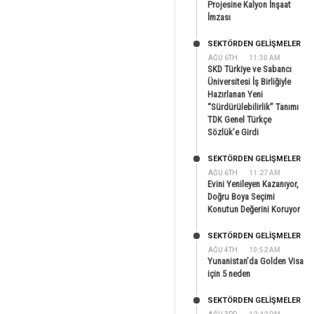
Projesine Kalyon İnşaat
İmzası
SEKTÖRDEN GELIŞMELER
AĞU 6TH
11:30 AM
SKD Türkiye ve Sabancı
Üniversitesi İş Birliğiyle
Hazırlanan Yeni
“Sürdürülebilirlik” Tanımı
TDK Genel Türkçe
Sözlük’e Girdi
SEKTÖRDEN GELIŞMELER
AĞU 6TH
11:27 AM
Evini Yenileyen Kazanıyor,
Doğru Boya Seçimi
Konutun Değerini Koruyor
SEKTÖRDEN GELIŞMELER
AĞU 4TH
10:52 AM
Yunanistan’da Golden Visa
için 5 neden
SEKTÖRDEN GELIŞMELER