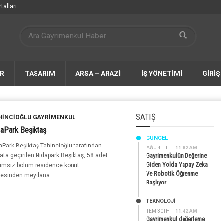
talları
AR
TASARIM
ARSA – ARAZİ
İŞ YÖNETİMİ
GİRİŞ
SATIŞ
HINCIOĞLU GAYRIMENKUL
daPark Beşiktaş
GÜNCEL
aPark Beşiktaş Tahincioğlu tarafından
AĞU 4TH
11:02 AM
ata geçirilen Nidapark Beşiktaş, 58 adet
Gayrimenkulün Değerine
Giden Yolda Yapay Zeka
ımsız bölüm residence konut
Ve Robotik Öğrenme
tesinden meydana...
Başlıyor
TEKNOLOJİ
TEM 30TH
11:42 AM
Gayrimenkul değerleme