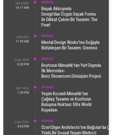
MİMARİ
NIS 22ND
10:11 AM
Başak Akkoyunlu
Design’dan Özgün Saçak Formu
ile Dikkat Çeken Bir Tasarım: The
Pearl
MİMARİ
ŞUB 6TH
11:39 AM
Mental Design Works’ten Doğayla
Bütünleşen Bir Tasarım: Greenox
MİMARİ
OCA 12TH
6:53 PM
Boytorun Mimarlık’tan Yurt Dışında
İlk Mercedes-
Benz Showroom Dönüşüm Projesi
MİMARİ
NIS 16TH
1:29 PM
Yeşim Kozanlı Mimarlık’tan
Çağdaş Tasarım ve Konforun
Buluşma Noktası: Elite World
Kuşadası
MİMARİ
OCA 15TH
4:02 PM
Özer\Ürger Architects’ten Bağcılar’da Çok
Yönlü Bir Sosyal Yaşam Merkezi