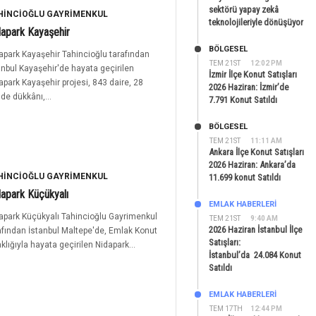
sektörü yapay zekâ
HINCIOĞLU GAYRIMENKUL
teknolojileriyle dönüşüyor
apark Kayaşehir
BÖLGESEL
apark Kayaşehir Tahincioğlu tarafından
TEM 21ST
12:02 PM
anbul Kayaşehir'de hayata geçirilen
İzmir İlçe Konut Satışları
apark Kayaşehir projesi, 843 daire, 28
2026 Haziran: İzmir’de
de dükkânı,...
7.791 Konut Satıldı
BÖLGESEL
TEM 21ST
11:11 AM
Ankara İlçe Konut Satışları
2026 Haziran: Ankara’da
HINCIOĞLU GAYRIMENKUL
11.699 konut Satıldı
apark Küçükyalı
EMLAK HABERLERI
apark Küçükyalı Tahincioğlu Gayrimenkul
TEM 21ST
9:40 AM
2026 Haziran İstanbul İlçe
afından İstanbul Maltepe'de, Emlak Konut
Satışları:
aklığıyla hayata geçirilen Nidapark...
İstanbul’da 24.084 Konut
Satıldı
EMLAK HABERLERI
TEM 17TH
12:44 PM