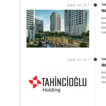
TA
ŞUBAT 1ST, 2017
Nid
Nid
İst
Nid
cad
TA
ŞUBAT 1ST, 2017
Nid
Nid
tar
ort