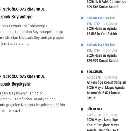
2026 İlk 6 Aylık Döneminde
699.516 Konut Satıldı
HINCIOĞLU GAYRIMENKUL
dapark Seyrantepe
EMLAK HABERLERI
TEM 17TH
11:22 AM
apark Seyrantepe Tahincioğlu
2026 Haziran Ayında
rimenkul tarafından Seyrantepe’de inşa
16.565 İş Yeri Satıldı
lmekte olan Nidapark Seyrantepe projesi;
15 m2 arsa alanı...
EMLAK HABERLERI
TEM 17TH
10:31 AM
2026 Haziran Ayında
129.979 Konut Satıldı
BÖLGESEL
HINCIOĞLU GAYRIMENKUL
HAZ 23RD
12:59 PM
Ankara İlçe Konut Satışları
apark Başakşehir
2026 Mayıs: Mayıs Ayında
Ankara’da 8.021 konut
apark Başakşehir Tahincioğlu
Satıldı
rimenkul tarafından Başakşehir'de
ata geçirilen Nidapark Başakşehir, 20 bin
BÖLGESEL
rekare arazi...
HAZ 23RD
12:17 PM
2026 Mayıs İzmir İlçe
Konut Satışları: Mayıs
Ayında İzmir’de 5.624