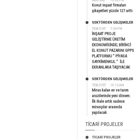
AĞU 3RD
12:42 PM
Konut inşaat firmaları
şikayetleri yüzde 127 arttı
SEKTÖRDEN GELIŞMELER
TEM 31ST
7:24 PM
İNŞAAT PROJE
GELİŞTİRME ÜRETİM
EKONOMİSİNDE; BİRİNCİ
EL KONUT PAZARINI GPPS
PLATFORMU ” PİYASA
GAYRİMENKUL ” İLE
EKRANLARA TAŞIYACAK
SEKTÖRDEN GELIŞMELER
TEM 31ST
10:12 AM
Miras kalan ev ve tarım
arazilerinde yeni dönem:
İlk ihale artık sadece
mirasçılar arasında
yapılacak
TICARI PROJELER
TİCARİ PROJELER