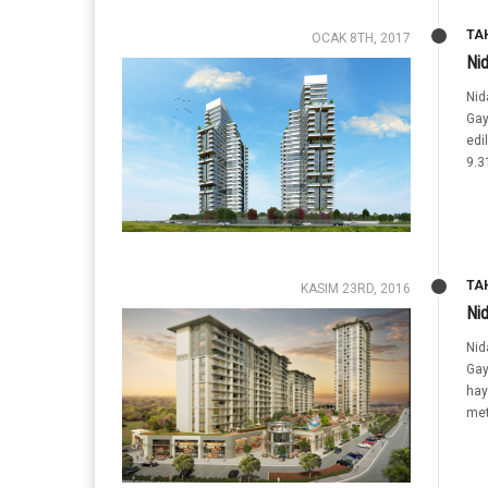
TA
OCAK 8TH, 2017
Ni
Nid
Gay
edi
9.3
TA
KASIM 23RD, 2016
Nid
Nid
Gay
hay
met