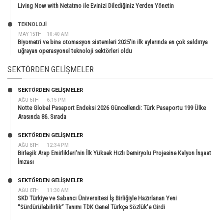
Living Now with Netatmo ile Evinizi Dilediğiniz Yerden Yönetin
TEKNOLOJİ
MAY 15TH
10:40 AM
Biyometri ve bina otomasyon sistemleri 2025’in ilk aylarında en çok saldırıya
uğrayan operasyonel teknoloji sektörleri oldu
SEKTÖRDEN GELIŞMELER
SEKTÖRDEN GELIŞMELER
AĞU 6TH
6:15 PM
Notte Global Pasaport Endeksi 2026 Güncellendi: Türk Pasaportu 199 Ülke
Arasında 86. Sırada
SEKTÖRDEN GELIŞMELER
AĞU 6TH
12:34 PM
Birleşik Arap Emirlikleri’nin İlk Yüksek Hızlı Demiryolu Projesine Kalyon İnşaat
İmzası
SEKTÖRDEN GELIŞMELER
AĞU 6TH
11:30 AM
SKD Türkiye ve Sabancı Üniversitesi İş Birliğiyle Hazırlanan Yeni
“Sürdürülebilirlik” Tanımı TDK Genel Türkçe Sözlük’e Girdi