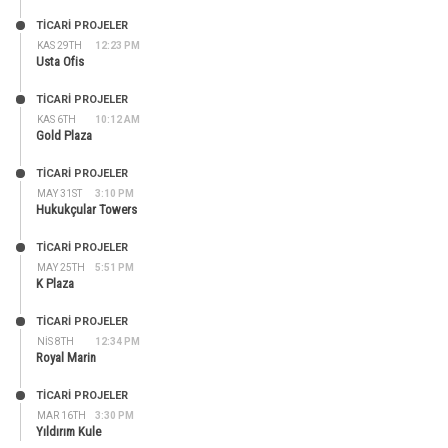
TİCARİ PROJELER
KAS 29TH
12:23 PM
Usta Ofis
TİCARİ PROJELER
KAS 6TH
10:12 AM
Gold Plaza
TİCARİ PROJELER
MAY 31ST
3:10 PM
Hukukçular Towers
TİCARİ PROJELER
MAY 25TH
5:51 PM
K Plaza
TİCARİ PROJELER
NIS 8TH
12:34 PM
Royal Marin
TİCARİ PROJELER
MAR 16TH
3:30 PM
Yıldırım Kule