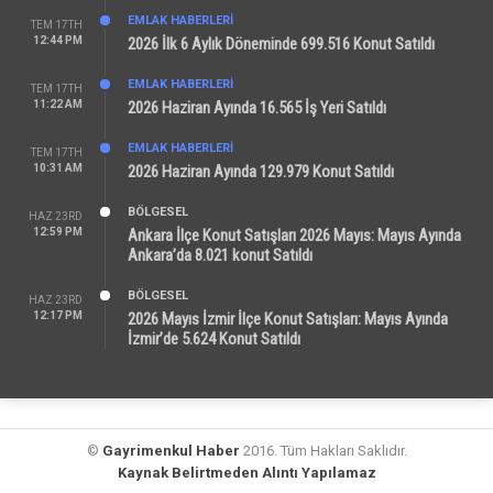
EMLAK HABERLERI
TEM 17TH
12:44 PM
2026 İlk 6 Aylık Döneminde 699.516 Konut Satıldı
EMLAK HABERLERI
TEM 17TH
11:22 AM
2026 Haziran Ayında 16.565 İş Yeri Satıldı
EMLAK HABERLERI
TEM 17TH
10:31 AM
2026 Haziran Ayında 129.979 Konut Satıldı
BÖLGESEL
HAZ 23RD
12:59 PM
Ankara İlçe Konut Satışları 2026 Mayıs: Mayıs Ayında
Ankara’da 8.021 konut Satıldı
BÖLGESEL
HAZ 23RD
12:17 PM
2026 Mayıs İzmir İlçe Konut Satışları: Mayıs Ayında
İzmir’de 5.624 Konut Satıldı
©
Gayrimenkul Haber
2016. Tüm Hakları Saklıdır.
Kaynak Belirtmeden Alıntı Yapılamaz