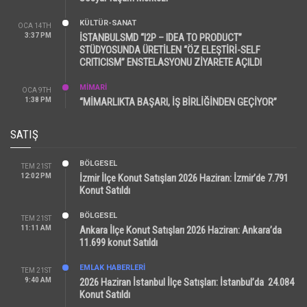
KÜLTÜR-SANAT
OCA 14TH
3:37 PM
İSTANBULSMD “I2P – IDEA TO PRODUCT”
STÜDYOSUNDA ÜRETİLEN “ÖZ ELEŞTİRİ-SELF
CRITICISM” ENSTELASYONU ZİYARETE AÇILDI
MİMARİ
OCA 9TH
1:38 PM
“MİMARLIKTA BAŞARI, İŞ BİRLİĞİNDEN GEÇİYOR”
SATIŞ
BÖLGESEL
TEM 21ST
12:02 PM
İzmir İlçe Konut Satışları 2026 Haziran: İzmir’de 7.791
Konut Satıldı
BÖLGESEL
TEM 21ST
11:11 AM
Ankara İlçe Konut Satışları 2026 Haziran: Ankara’da
11.699 konut Satıldı
EMLAK HABERLERI
TEM 21ST
9:40 AM
2026 Haziran İstanbul İlçe Satışları: İstanbul’da 24.084
Konut Satıldı