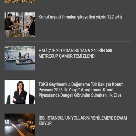
Konut inşaat firmaları şikayetleri yüzde 127 arttı
HALİÇ’TE 2019’DAN BU YANA 240 BİN 500
METREKÜP ÇAMUR TEMİZLENDİ
TSKB Gayrimenkul Değerleme “Bir Bakışta Konut
Piyasası 2026 İlk Yarıyıl” Araştırması: Konut
Piyasasında Dengeli Görünüm Sürerken, İlk El ve
İpotekli Satışlarda Sınırlı Toparlanma Dikkat Çekti
İBB, İSTANBUL’UN YOLLARINI YENİLEMEYE DEVAM
EDİYOR