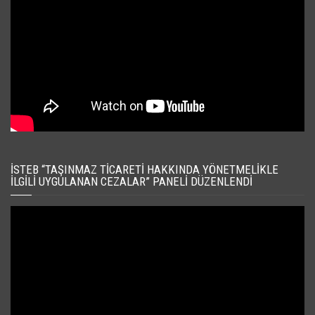
İSTEB “TAŞINMAZ TICARETI HAKKINDA YÖNETMELIKLE
İLGILI UYGULANAN CEZALAR” PANELI DÜZENLENDI