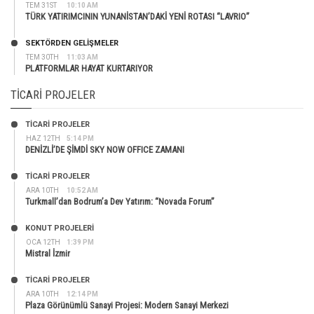
TEM 31ST
10:10 AM
TÜRK YATIRIMCININ YUNANİSTAN’DAKİ YENİ ROTASI “LAVRIO”
SEKTÖRDEN GELIŞMELER
TEM 30TH
11:03 AM
PLATFORMLAR HAYAT KURTARIYOR
TICARI PROJELER
TİCARİ PROJELER
HAZ 12TH
5:14 PM
DENİZLİ’DE ŞİMDİ SKY NOW OFFICE ZAMANI
TİCARİ PROJELER
ARA 10TH
10:52 AM
Turkmall’dan Bodrum’a Dev Yatırım: “Novada Forum”
KONUT PROJELERI
OCA 12TH
1:39 PM
Mistral İzmir
TİCARİ PROJELER
ARA 10TH
12:14 PM
Plaza Görünümlü Sanayi Projesi: Modern Sanayi Merkezi