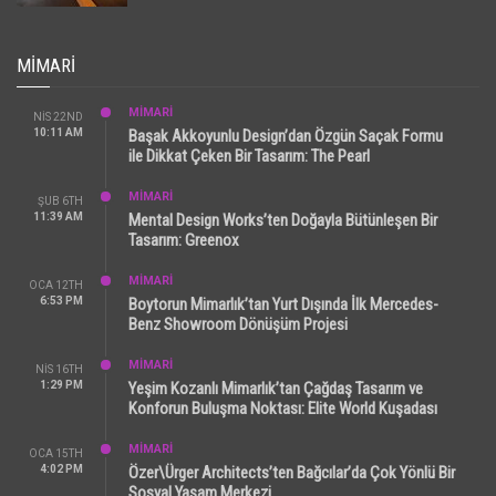
MIMARI
MİMARİ
NIS 22ND
10:11 AM
Başak Akkoyunlu Design’dan Özgün Saçak Formu
ile Dikkat Çeken Bir Tasarım: The Pearl
MİMARİ
ŞUB 6TH
11:39 AM
Mental Design Works’ten Doğayla Bütünleşen Bir
Tasarım: Greenox
MİMARİ
OCA 12TH
6:53 PM
Boytorun Mimarlık’tan Yurt Dışında İlk Mercedes-
Benz Showroom Dönüşüm Projesi
MİMARİ
NIS 16TH
1:29 PM
Yeşim Kozanlı Mimarlık’tan Çağdaş Tasarım ve
Konforun Buluşma Noktası: Elite World Kuşadası
MİMARİ
OCA 15TH
4:02 PM
Özer\Ürger Architects’ten Bağcılar’da Çok Yönlü Bir
Sosyal Yaşam Merkezi