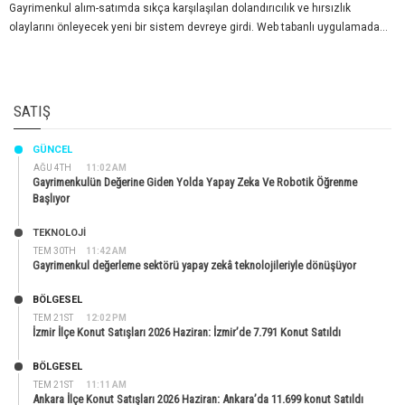
Gayrimenkul alım-satımda sıkça karşılaşılan dolandırıcılık ve hırsızlık
olaylarını önleyecek yeni bir sistem devreye girdi. Web tabanlı uygulamada...
SATIŞ
GÜNCEL
AĞU 4TH
11:02 AM
Gayrimenkulün Değerine Giden Yolda Yapay Zeka Ve Robotik Öğrenme
Başlıyor
TEKNOLOJİ
TEM 30TH
11:42 AM
Gayrimenkul değerleme sektörü yapay zekâ teknolojileriyle dönüşüyor
BÖLGESEL
TEM 21ST
12:02 PM
İzmir İlçe Konut Satışları 2026 Haziran: İzmir’de 7.791 Konut Satıldı
BÖLGESEL
TEM 21ST
11:11 AM
Ankara İlçe Konut Satışları 2026 Haziran: Ankara’da 11.699 konut Satıldı