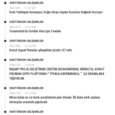
SEKTÖRDEN GELIŞMELER
AĞU 6TH
11:27 AM
Evini Yenileyen Kazanıyor, Doğru Boya Seçimi Konutun Değerini Koruyor
SEKTÖRDEN GELIŞMELER
AĞU 4TH
10:52 AM
Yunanistan’da Golden Visa için 5 neden
SEKTÖRDEN GELIŞMELER
AĞU 3RD
12:42 PM
Konut inşaat firmaları şikayetleri yüzde 127 arttı
SEKTÖRDEN GELIŞMELER
TEM 31ST
7:24 PM
İNŞAAT PROJE GELİŞTİRME ÜRETİM EKONOMİSİNDE; BİRİNCİ EL KONUT
PAZARINI GPPS PLATFORMU ” PİYASA GAYRİMENKUL ” İLE EKRANLARA
TAŞIYACAK
SEKTÖRDEN GELIŞMELER
TEM 31ST
10:12 AM
Miras kalan ev ve tarım arazilerinde yeni dönem: İlk ihale artık sadece
mirasçılar arasında yapılacak
SEKTÖRDEN GELIŞMELER