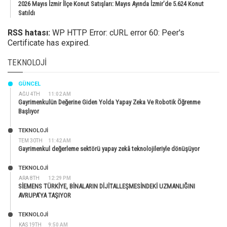
2026 Mayıs İzmir İlçe Konut Satışları: Mayıs Ayında İzmir’de 5.624 Konut
Satıldı
RSS hatası:
WP HTTP Error: cURL error 60: Peer's
Certificate has expired.
TEKNOLOJI
GÜNCEL
AĞU 4TH
11:02 AM
Gayrimenkulün Değerine Giden Yolda Yapay Zeka Ve Robotik Öğrenme
Başlıyor
TEKNOLOJİ
TEM 30TH
11:42 AM
Gayrimenkul değerleme sektörü yapay zekâ teknolojileriyle dönüşüyor
TEKNOLOJİ
ARA 8TH
12:29 PM
SİEMENS TÜRKİYE, BİNALARIN DİJİTALLEŞMESİNDEKİ UZMANLIĞINI
AVRUPA’YA TAŞIYOR
TEKNOLOJİ
KAS 19TH
9:50 AM