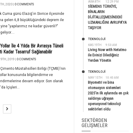
ARA 8TH
12:29 PM
TH, 2020 |
0 COMMENTS
SİEMENS TÜRKİYE,
BİNALARIN
 Cuma günü Elazığ'ın Sivrice ilçesinde
DİJİTALLEŞMESİNDEKİ
a gelen 6,8 büyüklüğündeki deprem ile
UZMANLIĞINI AVRUPA’YA
a yine "yapılarımız ne kadar güvenli?"
TAŞIYOR
eliyor....
TEKNOLOJİ
Yollar İle 4 Yılda Bir Avrasya Tüneli
KAS 19TH
9:50 AM
Living Now with Netatmo
ti Kadar Tasarruf Sağlanabilir
ile Evinizi Dilediğiniz
9TH, 2019 |
0 COMMENTS
Yerden Yönetin
 Çimento Müstahsilleri Birliği (TÇMB)'nin
TEKNOLOJİ
ollar konusunda bilgilendirme ve
MAY 15TH
10:40 AM
ndirmelerine devam ediyor. Son olarak
Biyometri ve bina
da İçişleri...
otomasyon sistemleri
2025’in ilk aylarında en çok
saldırıya uğrayan
operasyonel teknoloji
sektörleri oldu
SEKTÖRDEN
GELIŞMELER