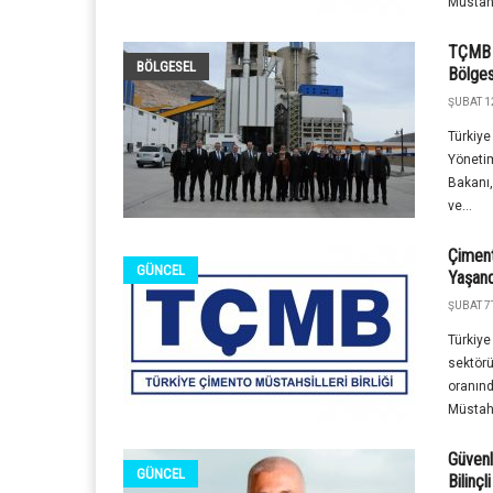
Müstahsi
TÇMB 
BÖLGESEL
Bölges
ŞUBAT 1
Türkiye
Yönetim
Bakanı,
ve...
Çiment
GÜNCEL
Yaşand
ŞUBAT 7T
Türkiye
sektörü
oranınd
Müstahsi
Güvenl
GÜNCEL
Bilinçl