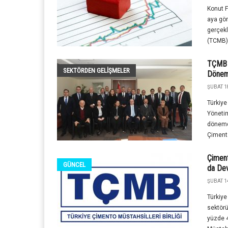
Konut F
aya gör
gerçekl
(TCMB).
TÇMB 6
SEKTÖRDEN GELIŞMELER
Dönem
ŞUBAT 1
Türkiye
Yönetim
dönemd
Çimento
Çiment
GÜNCEL
da De
ŞUBAT 1
Türkiye
sektörü
yüzde 4