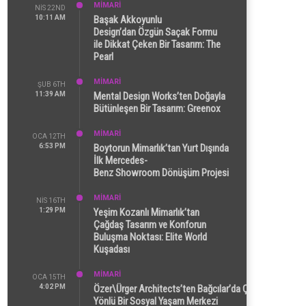
MİMARİ
NIS 22ND
10:11 AM
Başak Akkoyunlu
Design’dan Özgün Saçak Formu
ile Dikkat Çeken Bir Tasarım: The
Pearl
MİMARİ
ŞUB 6TH
11:39 AM
Mental Design Works’ten Doğayla
Bütünleşen Bir Tasarım: Greenox
MİMARİ
OCA 12TH
6:53 PM
Boytorun Mimarlık’tan Yurt Dışında
İlk Mercedes-
Benz Showroom Dönüşüm Projesi
MİMARİ
NIS 16TH
1:29 PM
Yeşim Kozanlı Mimarlık’tan
Çağdaş Tasarım ve Konforun
Buluşma Noktası: Elite World
Kuşadası
MİMARİ
OCA 15TH
4:02 PM
Özer\Ürger Architects’ten Bağcılar’da Çok
Yönlü Bir Sosyal Yaşam Merkezi