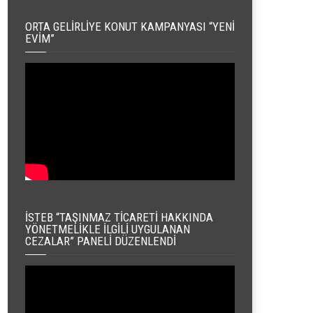
ORTA GELIRLIYE KONUT KAMPANYASI “YENI
EVIM”
İSTEB “TAŞINMAZ TICARETI HAKKINDA
YÖNETMELIKLE İLGILI UYGULANAN
CEZALAR” PANELI DÜZENLENDI