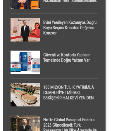
Hazırlanan Yeni “Sürdürülebilirlik”
Tanımı TDK Genel Türkçe
Sözlük’e Girdi
Evini Yenileyen Kazanıyor, Doğru
Boya Seçimi Konutun Değerini
Koruyor
Güvenli ve Konforlu Yapıların
Temelinde Doğru Yalıtım Var
100 MİLYON TL’LİK YATIRIMLA
CUMHURİYET MİRASI,
ESKİŞEHİR HALKEVİ YENİDEN
HAYAT BULUYOR
Notte Global Pasaport Endeksi
2026 Güncellendi: Türk
Pasaportu 199 Ülke Arasında 86.