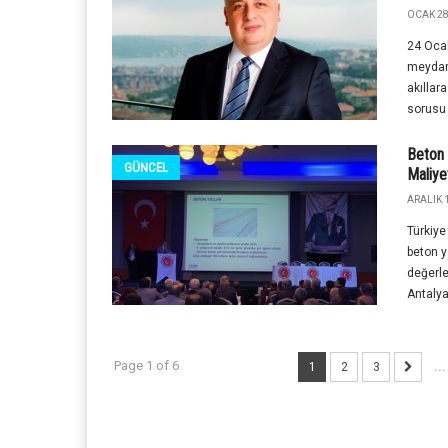
OCAK 28
24 Ocak
meydan
akıllar
sorusu g
Beton 
GÜNCEL
Maliye
ARALIK 1
Türkiye
beton y
değerle
Antalya'
Page 1 of 6
1
2
3
...