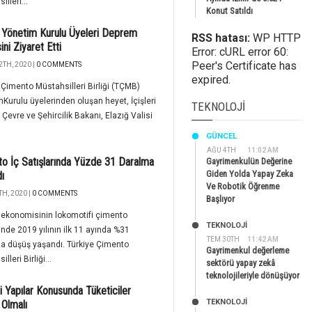
lleri...
Konut Satıldı
Yönetim Kurulu Üyeleri Deprem
RSS hatası:
WP HTTP
ini Ziyaret Etti
Error: cURL error 60:
Peer's Certificate has
2TH, 2020 |
0 COMMENTS
expired.
 Çimento Müstahsilleri Birliği (TÇMB)
Kurulu üyelerinden oluşan heyet, İçişleri
TEKNOLOJI
 Çevre ve Şehircilik Bakanı, Elazığ Valisi
GÜNCEL
AĞU 4TH
11:02 AM
o İç Satışlarında Yüzde 31 Daralma
Gayrimenkulün Değerine
Giden Yolda Yapay Zeka
ı
Ve Robotik Öğrenme
H, 2020 |
0 COMMENTS
Başlıyor
 ekonomisinin lokomotifi çimento
TEKNOLOJİ
nde 2019 yılının ilk 11 ayında %31
TEM 30TH
11:42 AM
a düşüş yaşandı. Türkiye Çimento
Gayrimenkul değerleme
lleri Birliği...
sektörü yapay zekâ
teknolojileriyle dönüşüyor
i Yapılar Konusunda Tüketiciler
TEKNOLOJİ
i Olmalı