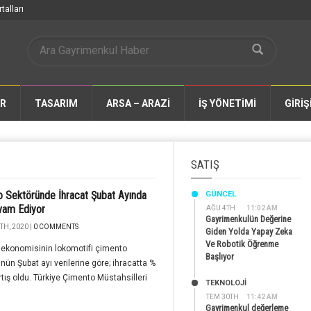
talları
AR
TASARIM
ARSA – ARAZİ
İŞ YÖNETİMİ
GİRİŞ
SATIŞ
 Sektöründe İhracat Şubat Ayında
GÜNCEL
vam Ediyor
AĞU 4TH
11:02 AM
Gayrimenkulün Değerine
TH, 2020 |
0 COMMENTS
Giden Yolda Yapay Zeka
Ve Robotik Öğrenme
 ekonomisinin lokomotifi çimento
Başlıyor
nün Şubat ayı verilerine göre; ihracatta %
artış oldu. Türkiye Çimento Müstahsilleri
TEKNOLOJİ
TEM 30TH
11:42 AM
Gayrimenkul değerleme