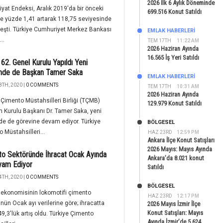
2026 İlk 6 Aylık Döneminde
iyat Endeksi, Aralık 2019'da bir önceki
699.516 Konut Satıldı
e yüzde 1,41 artarak 118,75 seviyesinde
eşti. Türkiye Cumhuriyet Merkez Bankası
EMLAK HABERLERI
..
TEM 17TH
11:22 AM
2026 Haziran Ayında
16.565 İş Yeri Satıldı
2. Genel Kurulu Yapıldı Yeni
de de Başkan Tamer Saka
EMLAK HABERLERI
8TH, 2020 |
0 COMMENTS
TEM 17TH
10:31 AM
2026 Haziran Ayında
 Çimento Müstahsilleri Birliği (TÇMB)
129.979 Konut Satıldı
 Kurulu Başkanı Dr. Tamer Saka, yeni
e de görevine devam ediyor. Türkiye
BÖLGESEL
 Müstahsilleri...
HAZ 23RD
12:59 PM
Ankara İlçe Konut Satışları
2026 Mayıs: Mayıs Ayında
o Sektöründe İhracat Ocak Ayında
Ankara’da 8.021 konut
vam Ediyor
Satıldı
4TH, 2020 |
0 COMMENTS
BÖLGESEL
 ekonomisinin lokomotifi çimento
HAZ 23RD
12:17 PM
nün Ocak ayı verilerine göre; ihracatta
2026 Mayıs İzmir İlçe
Konut Satışları: Mayıs
9,3'lük artış oldu. Türkiye Çimento
Ayında İzmir’de 5.624