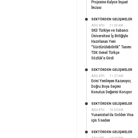
Projesine Kalyon İnşaat
İmzası
SEKTÖRDEN GELIŞMELER
AĞU 6TH
11:30 AM
SKD Türkiye ve Sabancı
Üniversitesi İş Birliğiyle
Hazırlanan Yeni
“Sürdürülebilirlik” Tanımı
TDK Genel Türkçe
Sözlük’e Girdi
SEKTÖRDEN GELIŞMELER
AĞU 6TH
11:27 AM
Evini Yenileyen Kazanıyor,
Doğru Boya Seçimi
Konutun Değerini Koruyor
SEKTÖRDEN GELIŞMELER
AĞU 4TH
10:52 AM
Yunanistan’da Golden Visa
için 5 neden
SEKTÖRDEN GELIŞMELER