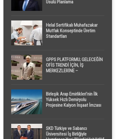
Usulü Planlama
Helal Sertifikalı Muhafazakar
Mutfak Konseptinde Üretim
Standartları
GPPS PLATFORMU; GELECEĞİN
OFİS TRENDİ İÇİN, İŞ
MERKEZLERİNE –
GELİŞTİRİCİLERE ” POD /
KAPSÜL ” UYKU KABİNİ
ÖNERİYOR
Birleşik Arap Emirlikleri’nin İlk
Yüksek Hızlı Demiryolu
Projesine Kalyon İnşaat İmzası
SKD Türkiye ve Sabancı
Üniversitesi İş Birliğiyle