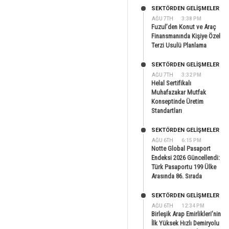
SEKTÖRDEN GELIŞMELER
AĞU 7TH
3:38 PM
Fuzul’den Konut ve Araç
Finansmanında Kişiye Özel
Terzi Usulü Planlama
SEKTÖRDEN GELIŞMELER
AĞU 7TH
3:32 PM
Helal Sertifikalı
Muhafazakar Mutfak
Konseptinde Üretim
Standartları
SEKTÖRDEN GELIŞMELER
AĞU 6TH
6:15 PM
Notte Global Pasaport
Endeksi 2026 Güncellendi:
Türk Pasaportu 199 Ülke
Arasında 86. Sırada
SEKTÖRDEN GELIŞMELER
AĞU 6TH
12:34 PM
Birleşik Arap Emirlikleri’nin
İlk Yüksek Hızlı Demiryolu