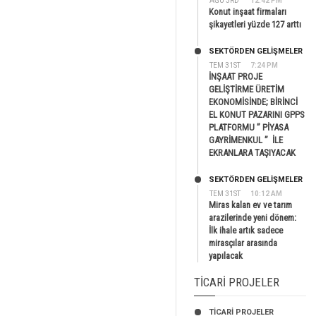
AĞU 3RD
12:42 PM
Konut inşaat firmaları
şikayetleri yüzde 127 arttı
SEKTÖRDEN GELIŞMELER
TEM 31ST
7:24 PM
İNŞAAT PROJE
GELİŞTİRME ÜRETİM
EKONOMİSİNDE; BİRİNCİ
EL KONUT PAZARINI GPPS
PLATFORMU ” PİYASA
GAYRİMENKUL ” İLE
EKRANLARA TAŞIYACAK
SEKTÖRDEN GELIŞMELER
TEM 31ST
10:12 AM
Miras kalan ev ve tarım
arazilerinde yeni dönem:
İlk ihale artık sadece
mirasçılar arasında
yapılacak
TICARI PROJELER
TİCARİ PROJELER