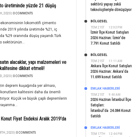
sektörü yapay zekâ
o üretiminde yüzde 21 düşüş
teknolojileriyle dönüşüyor
H, 2020 |
0 COMMENTS
BÖLGESEL
 ekonomisinin lokomotifi çimento
TEM 21ST
12:02 PM
nde 2019 yılında üretimde %21, iç
İzmir İlçe Konut Satışları
rda %29 oranında düşüş yaşandı.Türk
2026 Haziran: İzmir’de
 sektörünün...
7.791 Konut Satıldı
BÖLGESEL
satın alacaklar, yapı malzemeleri ve
TEM 21ST
11:11 AM
Ankara İlçe Konut Satışları
kalitesine dikkat etmeli!
2026 Haziran: Ankara’da
D, 2020 |
0 COMMENTS
11.699 konut Satıldı
zin deprem kuşağında yer alması,
EMLAK HABERLERI
 konutların kalitesini daha da önemli
TEM 21ST
9:40 AM
tiriyor. Küçük ve büyük çaplı depremlerin
2026 Haziran İstanbul İlçe
yaşanma...
Satışları:
İstanbul’da 24.084 Konut
Satıldı
onut Fiyat Endeksi Aralık 2019'da
EMLAK HABERLERI
8TH, 2020 |
0 COMMENTS
TEM 17TH
12:44 PM