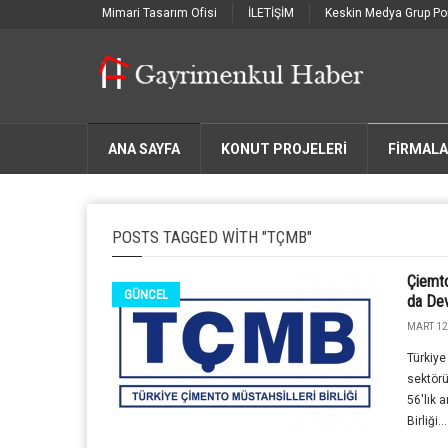
Mimari Tasarım Ofisi
İLETİŞİM
Keskin Medya Grup Por
ANA SAYFA
KONUT PROJELERİ
FIRMAL
POSTS TAGGED WITH "TÇMB"
Çiemto
GÜNCEL
da De
MART 12
Türkiye
sektörü
56'lık 
Birliği...