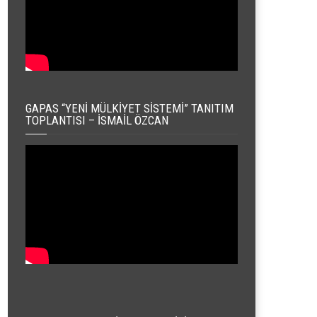
GAPAS “YENI MÜLKIYET SISTEMI” TANITIM
TOPLANTISI – İSMAIL ÖZCAN