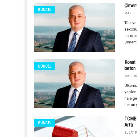
Çiment
GÜNCEL
MART 6T
Türkiye
sektörü
satışla
Çimento
Konut 
GÜNCEL
beton 
MART 3R
Ülkemi
yapılan
hale ge
her an 
TCMB K
GÜNCEL
Arttı
ŞUBAT 1