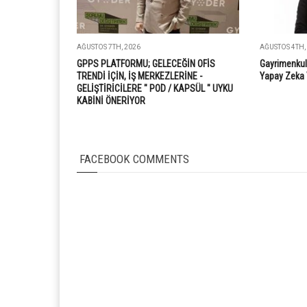
AĞUSTOS 7TH, 2026
AĞUSTOS 4TH,
GPPS PLATFORMU; GELECEĞİN OFİS
Gayrimenkul
TRENDİ İÇİN, İŞ MERKEZLERİNE -
Yapay Zeka 
GELİŞTİRİCİLERE " POD / KAPSÜL " UYKU
KABİNİ ÖNERİYOR
FACEBOOK COMMENTS