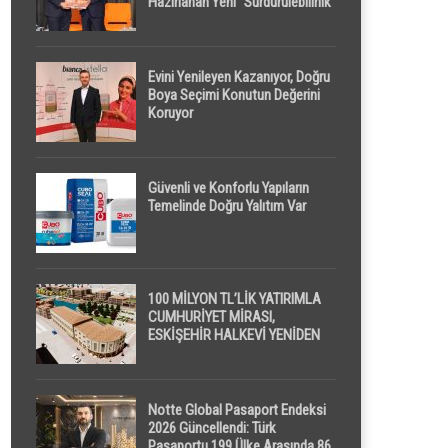
Hazırlanan Yeni “Sürdürülebilirlik”
Tanımı TDK Genel Türkçe
Sözlük’e Girdi
Evini Yenileyen Kazanıyor, Doğru
Boya Seçimi Konutun Değerini
Koruyor
Güvenli ve Konforlu Yapıların
Temelinde Doğru Yalıtım Var
100 MİLYON TL’LİK YATIRIMLA
CUMHURİYET MİRASI,
ESKİŞEHİR HALKEVİ YENİDEN
HAYAT BULUYOR
Notte Global Pasaport Endeksi
2026 Güncellendi: Türk
Pasaportu 199 Ülke Arasında 86.