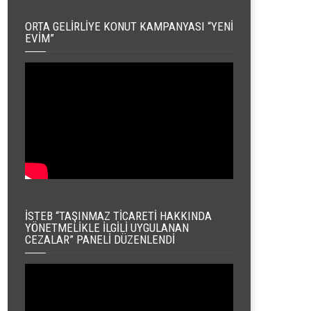
ORTA GELIRLIYE KONUT KAMPANYASI “YENI
EVIM”
İSTEB “TAŞINMAZ TICARETI HAKKINDA
YÖNETMELIKLE İLGILI UYGULANAN
CEZALAR” PANELI DÜZENLENDI