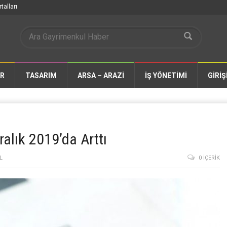
talları
AR
TASARIM
ARSA – ARAZİ
İŞ YÖNETİMİ
GİRİŞ
alık 2019’da Arttı
L
0 İÇERIK