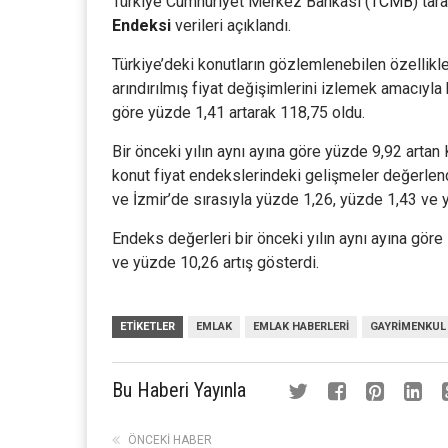
Türkiye Cumhuriyet Merkez Bankası (
TCMB
) tar
Endeksi
verileri açıklandı.
Türkiye’deki konutların gözlemlenebilen özellikle
arındırılmış fiyat değişimlerini izlemek amacıyl
göre yüzde 1,41 artarak 118,75 oldu.
Bir önceki yılın aynı ayına göre yüzde 9,92 artan
konut fiyat endekslerindeki gelişmeler değerlendi
ve İzmir’de sırasıyla yüzde 1,26, yüzde 1,43 ve 
Endeks değerleri bir önceki yılın aynı ayına göre
ve yüzde 10,26 artış gösterdi.
ETIKETLER
EMLAK
EMLAK HABERLERI
GAYRIMENKUL
Bu Haberi Yayınla
ÖNCEKI HABER