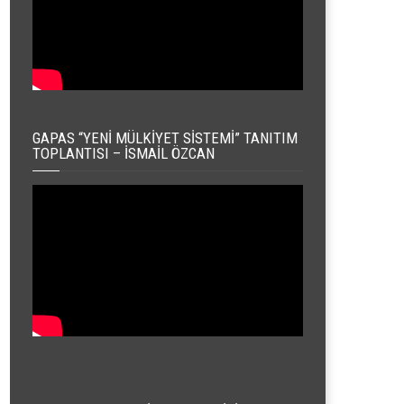
GAPAS “YENI MÜLKIYET SISTEMI” TANITIM
TOPLANTISI – İSMAIL ÖZCAN