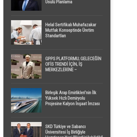
Usulü Planlama
Helal Sertifikalı Muhafazakar
Mutfak Konseptinde Üretim
Standartları
GPPS PLATFORMU; GELECEĞİN
OFİS TRENDİ İÇİN, İŞ
MERKEZLERİNE –
GELİŞTİRİCİLERE ” POD /
KAPSÜL ” UYKU KABİNİ
ÖNERİYOR
Birleşik Arap Emirlikleri’nin İlk
Yüksek Hızlı Demiryolu
Projesine Kalyon İnşaat İmzası
SKD Türkiye ve Sabancı
Üniversitesi İş Birliğiyle