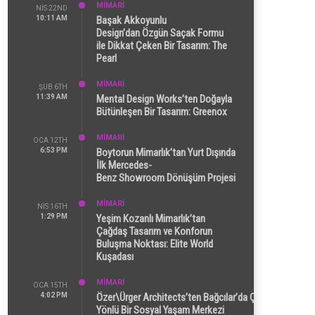
MİMARİ
NIS 22ND
10:11 AM
Başak Akkoyunlu
Design’dan Özgün Saçak Formu
ile Dikkat Çeken Bir Tasarım: The
Pearl
MİMARİ
ŞUB 6TH
11:39 AM
Mental Design Works’ten Doğayla
Bütünleşen Bir Tasarım: Greenox
MİMARİ
OCA 12TH
6:53 PM
Boytorun Mimarlık’tan Yurt Dışında
İlk Mercedes-
Benz Showroom Dönüşüm Projesi
MİMARİ
NIS 16TH
1:29 PM
Yeşim Kozanlı Mimarlık’tan
Çağdaş Tasarım ve Konforun
Buluşma Noktası: Elite World
Kuşadası
MİMARİ
OCA 15TH
4:02 PM
Özer\Ürger Architects’ten Bağcılar’da Çok
Yönlü Bir Sosyal Yaşam Merkezi