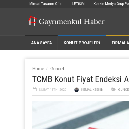
Mimari Tasarım Ofisi
İLETİŞİM
Keskin Medya Grup Por
ANA SAYFA
KONUT PROJELERİ
FIRMAL
Home
Güncel
TCMB Konut Fiyat Endeksi Ar
ŞUBAT 18TH, 2020
KEMAL KESKIN
GÜNCE