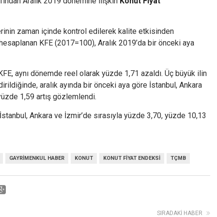
afından Aralık 2019 dönemine ilişkin
Konut Fiyat
rinin zaman içinde kontrol edilerek kalite etkisinden
a hesaplanan KFE (2017=100), Aralık 2019’da bir önceki aya
 KFE, aynı dönemde reel olarak yüzde 1,71 azaldı. Üç büyük ilin
rildiğinde, aralık ayında bir önceki aya göre İstanbul, Ankara
yüzde 1,59 artış gözlemlendi.
 İstanbul, Ankara ve İzmir’de sırasıyla yüzde 3,70, yüzde 10,13
GAYRIMENKUL HABER
KONUT
KONUT FIYAT ENDEKSI
TÇMB
SIRADAKI HABER