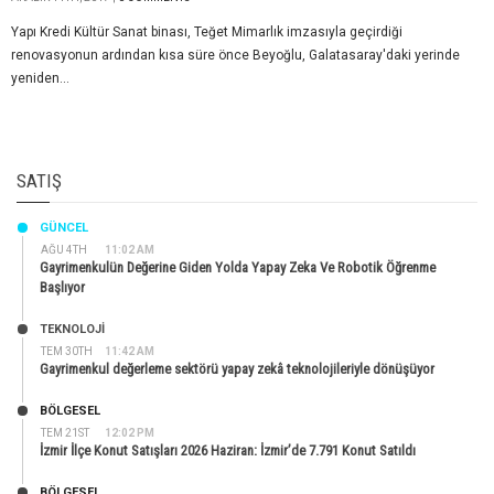
Yapı Kredi Kültür Sanat binası, Teğet Mimarlık imzasıyla geçirdiği
renovasyonun ardından kısa süre önce Beyoğlu, Galatasaray'daki yerinde
yeniden...
SATIŞ
GÜNCEL
AĞU 4TH
11:02 AM
Gayrimenkulün Değerine Giden Yolda Yapay Zeka Ve Robotik Öğrenme
Başlıyor
TEKNOLOJİ
TEM 30TH
11:42 AM
Gayrimenkul değerleme sektörü yapay zekâ teknolojileriyle dönüşüyor
BÖLGESEL
TEM 21ST
12:02 PM
İzmir İlçe Konut Satışları 2026 Haziran: İzmir’de 7.791 Konut Satıldı
BÖLGESEL