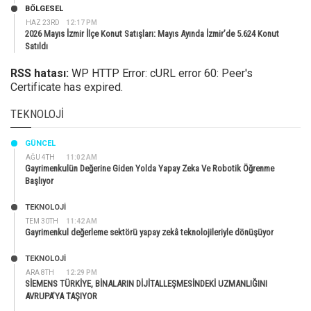
BÖLGESEL
HAZ 23RD
12:17 PM
2026 Mayıs İzmir İlçe Konut Satışları: Mayıs Ayında İzmir’de 5.624 Konut
Satıldı
RSS hatası:
WP HTTP Error: cURL error 60: Peer's
Certificate has expired.
TEKNOLOJI
GÜNCEL
AĞU 4TH
11:02 AM
Gayrimenkulün Değerine Giden Yolda Yapay Zeka Ve Robotik Öğrenme
Başlıyor
TEKNOLOJİ
TEM 30TH
11:42 AM
Gayrimenkul değerleme sektörü yapay zekâ teknolojileriyle dönüşüyor
TEKNOLOJİ
ARA 8TH
12:29 PM
SİEMENS TÜRKİYE, BİNALARIN DİJİTALLEŞMESİNDEKİ UZMANLIĞINI
AVRUPA’YA TAŞIYOR