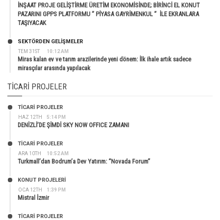
İNŞAAT PROJE GELİŞTİRME ÜRETİM EKONOMİSİNDE; BİRİNCİ EL KONUT
PAZARINI GPPS PLATFORMU ” PİYASA GAYRİMENKUL ” İLE EKRANLARA
TAŞIYACAK
SEKTÖRDEN GELIŞMELER
TEM 31ST
10:12 AM
Miras kalan ev ve tarım arazilerinde yeni dönem: İlk ihale artık sadece
mirasçılar arasında yapılacak
TICARI PROJELER
TİCARİ PROJELER
HAZ 12TH
5:14 PM
DENİZLİ’DE ŞİMDİ SKY NOW OFFICE ZAMANI
TİCARİ PROJELER
ARA 10TH
10:52 AM
Turkmall’dan Bodrum’a Dev Yatırım: “Novada Forum”
KONUT PROJELERI
OCA 12TH
1:39 PM
Mistral İzmir
TİCARİ PROJELER