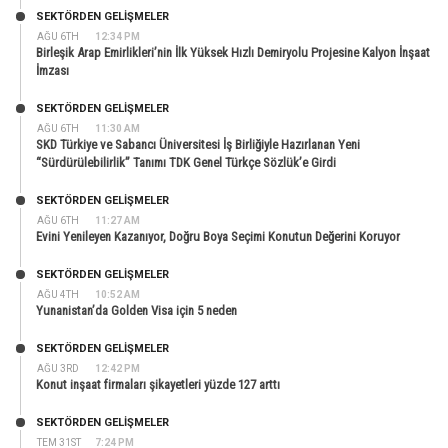
SEKTÖRDEN GELIŞMELER
AĞU 6TH
12:34 PM
Birleşik Arap Emirlikleri’nin İlk Yüksek Hızlı Demiryolu Projesine Kalyon İnşaat
İmzası
SEKTÖRDEN GELIŞMELER
AĞU 6TH
11:30 AM
SKD Türkiye ve Sabancı Üniversitesi İş Birliğiyle Hazırlanan Yeni
“Sürdürülebilirlik” Tanımı TDK Genel Türkçe Sözlük’e Girdi
SEKTÖRDEN GELIŞMELER
AĞU 6TH
11:27 AM
Evini Yenileyen Kazanıyor, Doğru Boya Seçimi Konutun Değerini Koruyor
SEKTÖRDEN GELIŞMELER
AĞU 4TH
10:52 AM
Yunanistan’da Golden Visa için 5 neden
SEKTÖRDEN GELIŞMELER
AĞU 3RD
12:42 PM
Konut inşaat firmaları şikayetleri yüzde 127 arttı
SEKTÖRDEN GELIŞMELER
TEM 31ST
7:24 PM