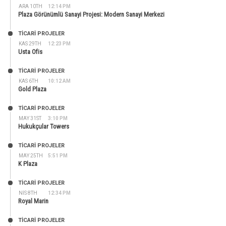
ARA 10TH
12:14 PM
Plaza Görünümlü Sanayi Projesi: Modern Sanayi Merkezi
TİCARİ PROJELER
KAS 29TH
12:23 PM
Usta Ofis
TİCARİ PROJELER
KAS 6TH
10:12 AM
Gold Plaza
TİCARİ PROJELER
MAY 31ST
3:10 PM
Hukukçular Towers
TİCARİ PROJELER
MAY 25TH
5:51 PM
K Plaza
TİCARİ PROJELER
NIS 8TH
12:34 PM
Royal Marin
TİCARİ PROJELER