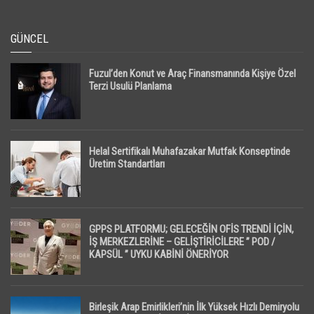
GÜNCEL
Fuzul’den Konut ve Araç Finansmanında Kişiye Özel
Terzi Usulü Planlama
Helal Sertifikalı Muhafazakar Mutfak Konseptinde
Üretim Standartları
GPPS PLATFORMU; GELECEĞİN OFİS TRENDİ İÇİN,
İŞ MERKEZLERİNE – GELİŞTİRİCİLERE ” POD /
KAPSÜL ” UYKU KABİNİ ÖNERİYOR
Birleşik Arap Emirlikleri’nin İlk Yüksek Hızlı Demiryolu