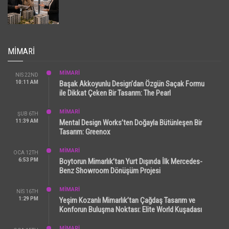
MIMARI
MİMARİ
NIS 22ND
10:11 AM
Başak Akkoyunlu Design’dan Özgün Saçak Formu
ile Dikkat Çeken Bir Tasarım: The Pearl
MİMARİ
ŞUB 6TH
11:39 AM
Mental Design Works’ten Doğayla Bütünleşen Bir
Tasarım: Greenox
MİMARİ
OCA 12TH
6:53 PM
Boytorun Mimarlık’tan Yurt Dışında İlk Mercedes-
Benz Showroom Dönüşüm Projesi
MİMARİ
NIS 16TH
1:29 PM
Yeşim Kozanlı Mimarlık’tan Çağdaş Tasarım ve
Konforun Buluşma Noktası: Elite World Kuşadası
MİMARİ