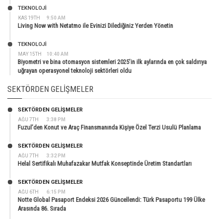
TEKNOLOJİ
KAS 19TH
9:50 AM
Living Now with Netatmo ile Evinizi Dilediğiniz Yerden Yönetin
TEKNOLOJİ
MAY 15TH
10:40 AM
Biyometri ve bina otomasyon sistemleri 2025’in ilk aylarında en çok saldırıya
uğrayan operasyonel teknoloji sektörleri oldu
SEKTÖRDEN GELIŞMELER
SEKTÖRDEN GELIŞMELER
AĞU 7TH
3:38 PM
Fuzul’den Konut ve Araç Finansmanında Kişiye Özel Terzi Usulü Planlama
SEKTÖRDEN GELIŞMELER
AĞU 7TH
3:32 PM
Helal Sertifikalı Muhafazakar Mutfak Konseptinde Üretim Standartları
SEKTÖRDEN GELIŞMELER
AĞU 6TH
6:15 PM
Notte Global Pasaport Endeksi 2026 Güncellendi: Türk Pasaportu 199 Ülke
Arasında 86. Sırada