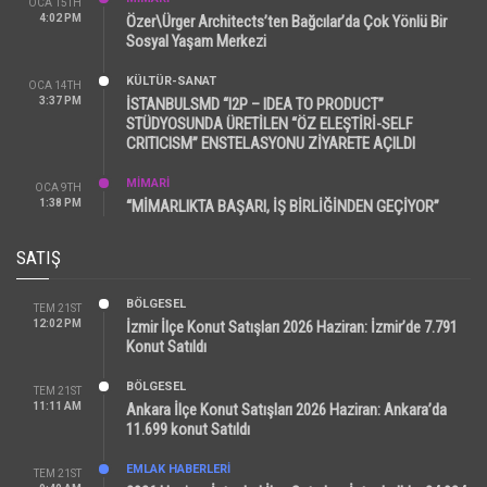
OCA 15TH
4:02 PM
Özer\Ürger Architects’ten Bağcılar’da Çok Yönlü Bir
Sosyal Yaşam Merkezi
KÜLTÜR-SANAT
OCA 14TH
3:37 PM
İSTANBULSMD “I2P – IDEA TO PRODUCT”
STÜDYOSUNDA ÜRETİLEN “ÖZ ELEŞTİRİ-SELF
CRITICISM” ENSTELASYONU ZİYARETE AÇILDI
MİMARİ
OCA 9TH
1:38 PM
“MİMARLIKTA BAŞARI, İŞ BİRLİĞİNDEN GEÇİYOR”
SATIŞ
BÖLGESEL
TEM 21ST
12:02 PM
İzmir İlçe Konut Satışları 2026 Haziran: İzmir’de 7.791
Konut Satıldı
BÖLGESEL
TEM 21ST
11:11 AM
Ankara İlçe Konut Satışları 2026 Haziran: Ankara’da
11.699 konut Satıldı
EMLAK HABERLERI
TEM 21ST