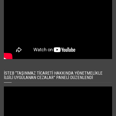
İSTEB “TAŞINMAZ TICARETI HAKKINDA YÖNETMELIKLE
İLGILI UYGULANAN CEZALAR” PANELI DÜZENLENDI