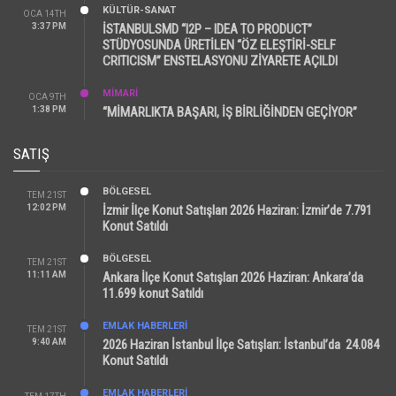
KÜLTÜR-SANAT
OCA 14TH
3:37 PM
İSTANBULSMD “I2P – IDEA TO PRODUCT”
STÜDYOSUNDA ÜRETİLEN “ÖZ ELEŞTİRİ-SELF
CRITICISM” ENSTELASYONU ZİYARETE AÇILDI
MİMARİ
OCA 9TH
1:38 PM
“MİMARLIKTA BAŞARI, İŞ BİRLİĞİNDEN GEÇİYOR”
SATIŞ
BÖLGESEL
TEM 21ST
12:02 PM
İzmir İlçe Konut Satışları 2026 Haziran: İzmir’de 7.791
Konut Satıldı
BÖLGESEL
TEM 21ST
11:11 AM
Ankara İlçe Konut Satışları 2026 Haziran: Ankara’da
11.699 konut Satıldı
EMLAK HABERLERI
TEM 21ST
9:40 AM
2026 Haziran İstanbul İlçe Satışları: İstanbul’da 24.084
Konut Satıldı
EMLAK HABERLERI