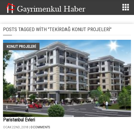
POSTS TAGGED WITH "TEKIRDAĞ KONUT PROJELERI"
KONUT PROJELERI
Paristanbul Evleri
OCAK 22ND, 2018 |
0 COMMENTS