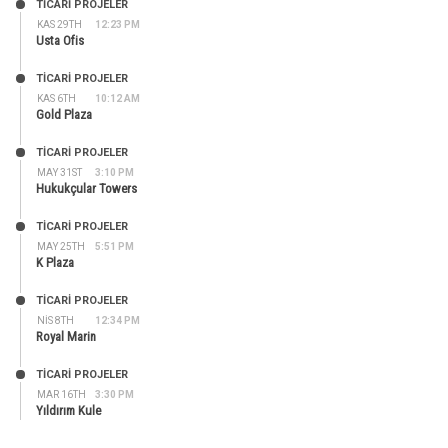
TİCARİ PROJELER
KAS 29TH
12:23 PM
Usta Ofis
TİCARİ PROJELER
KAS 6TH
10:12 AM
Gold Plaza
TİCARİ PROJELER
MAY 31ST
3:10 PM
Hukukçular Towers
TİCARİ PROJELER
MAY 25TH
5:51 PM
K Plaza
TİCARİ PROJELER
NIS 8TH
12:34 PM
Royal Marin
TİCARİ PROJELER
MAR 16TH
3:30 PM
Yıldırım Kule