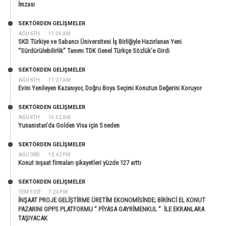
İmzası
SEKTÖRDEN GELIŞMELER
AĞU 6TH
11:30 AM
SKD Türkiye ve Sabancı Üniversitesi İş Birliğiyle Hazırlanan Yeni
“Sürdürülebilirlik” Tanımı TDK Genel Türkçe Sözlük’e Girdi
SEKTÖRDEN GELIŞMELER
AĞU 6TH
11:27 AM
Evini Yenileyen Kazanıyor, Doğru Boya Seçimi Konutun Değerini Koruyor
SEKTÖRDEN GELIŞMELER
AĞU 4TH
10:52 AM
Yunanistan’da Golden Visa için 5 neden
SEKTÖRDEN GELIŞMELER
AĞU 3RD
12:42 PM
Konut inşaat firmaları şikayetleri yüzde 127 arttı
SEKTÖRDEN GELIŞMELER
TEM 31ST
7:24 PM
İNŞAAT PROJE GELİŞTİRME ÜRETİM EKONOMİSİNDE; BİRİNCİ EL KONUT
PAZARINI GPPS PLATFORMU ” PİYASA GAYRİMENKUL ” İLE EKRANLARA
TAŞIYACAK