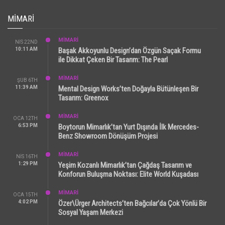
MIMARI
MİMARİ
NIS 22ND
10:11 AM
Başak Akkoyunlu Design’dan Özgün Saçak Formu
ile Dikkat Çeken Bir Tasarım: The Pearl
MİMARİ
ŞUB 6TH
11:39 AM
Mental Design Works’ten Doğayla Bütünleşen Bir
Tasarım: Greenox
MİMARİ
OCA 12TH
6:53 PM
Boytorun Mimarlık’tan Yurt Dışında İlk Mercedes-
Benz Showroom Dönüşüm Projesi
MİMARİ
NIS 16TH
1:29 PM
Yeşim Kozanlı Mimarlık’tan Çağdaş Tasarım ve
Konforun Buluşma Noktası: Elite World Kuşadası
MİMARİ
OCA 15TH
4:02 PM
Özer\Ürger Architects’ten Bağcılar’da Çok Yönlü Bir
Sosyal Yaşam Merkezi