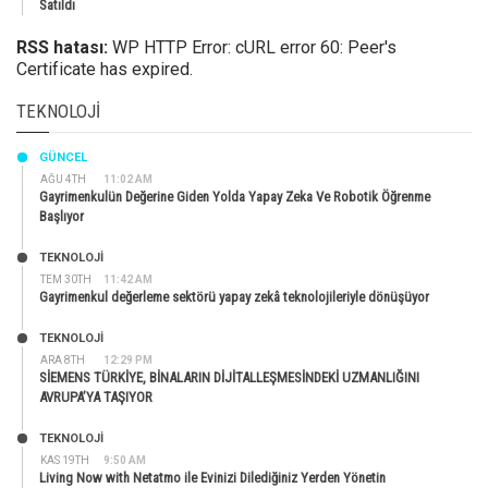
Satıldı
RSS hatası:
WP HTTP Error: cURL error 60: Peer's
Certificate has expired.
TEKNOLOJI
GÜNCEL
AĞU 4TH
11:02 AM
Gayrimenkulün Değerine Giden Yolda Yapay Zeka Ve Robotik Öğrenme
Başlıyor
TEKNOLOJİ
TEM 30TH
11:42 AM
Gayrimenkul değerleme sektörü yapay zekâ teknolojileriyle dönüşüyor
TEKNOLOJİ
ARA 8TH
12:29 PM
SİEMENS TÜRKİYE, BİNALARIN DİJİTALLEŞMESİNDEKİ UZMANLIĞINI
AVRUPA’YA TAŞIYOR
TEKNOLOJİ
KAS 19TH
9:50 AM
Living Now with Netatmo ile Evinizi Dilediğiniz Yerden Yönetin