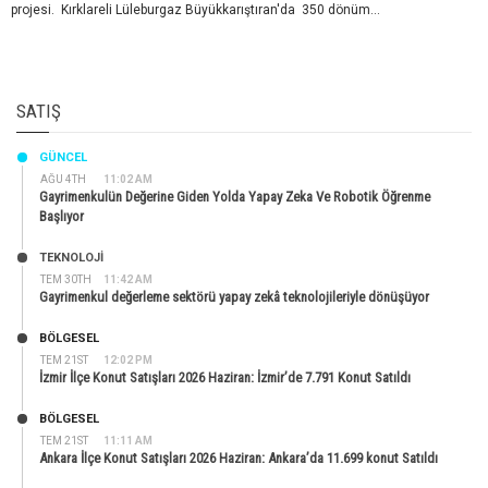
projesi. Kırklareli Lüleburgaz Büyükkarıştıran'da 350 dönüm...
SATIŞ
GÜNCEL
AĞU 4TH
11:02 AM
Gayrimenkulün Değerine Giden Yolda Yapay Zeka Ve Robotik Öğrenme
Başlıyor
TEKNOLOJİ
TEM 30TH
11:42 AM
Gayrimenkul değerleme sektörü yapay zekâ teknolojileriyle dönüşüyor
BÖLGESEL
TEM 21ST
12:02 PM
İzmir İlçe Konut Satışları 2026 Haziran: İzmir’de 7.791 Konut Satıldı
BÖLGESEL
TEM 21ST
11:11 AM
Ankara İlçe Konut Satışları 2026 Haziran: Ankara’da 11.699 konut Satıldı