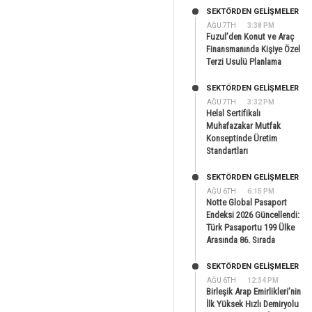
SEKTÖRDEN GELIŞMELER
AĞU 7TH
3:38 PM
Fuzul’den Konut ve Araç
Finansmanında Kişiye Özel
Terzi Usulü Planlama
SEKTÖRDEN GELIŞMELER
AĞU 7TH
3:32 PM
Helal Sertifikalı
Muhafazakar Mutfak
Konseptinde Üretim
Standartları
SEKTÖRDEN GELIŞMELER
AĞU 6TH
6:15 PM
Notte Global Pasaport
Endeksi 2026 Güncellendi:
Türk Pasaportu 199 Ülke
Arasında 86. Sırada
SEKTÖRDEN GELIŞMELER
AĞU 6TH
12:34 PM
Birleşik Arap Emirlikleri’nin
İlk Yüksek Hızlı Demiryolu