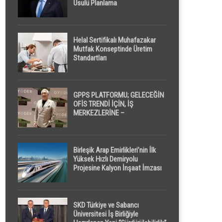
Usulü Planlama
Helal Sertifikalı Muhafazakar
Mutfak Konseptinde Üretim
Standartları
GPPS PLATFORMU; GELECEĞİN
OFİS TRENDİ İÇİN, İŞ
MERKEZLERİNE –
GELİŞTİRİCİLERE ” POD /
KAPSÜL ” UYKU KABİNİ
ÖNERİYOR
Birleşik Arap Emirlikleri’nin İlk
Yüksek Hızlı Demiryolu
Projesine Kalyon İnşaat İmzası
SKD Türkiye ve Sabancı
Üniversitesi İş Birliğiyle