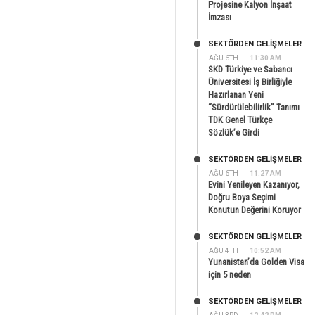
Projesine Kalyon İnşaat
İmzası
SEKTÖRDEN GELIŞMELER
AĞU 6TH
11:30 AM
SKD Türkiye ve Sabancı
Üniversitesi İş Birliğiyle
Hazırlanan Yeni
“Sürdürülebilirlik” Tanımı
TDK Genel Türkçe
Sözlük’e Girdi
SEKTÖRDEN GELIŞMELER
AĞU 6TH
11:27 AM
Evini Yenileyen Kazanıyor,
Doğru Boya Seçimi
Konutun Değerini Koruyor
SEKTÖRDEN GELIŞMELER
AĞU 4TH
10:52 AM
Yunanistan’da Golden Visa
için 5 neden
SEKTÖRDEN GELIŞMELER