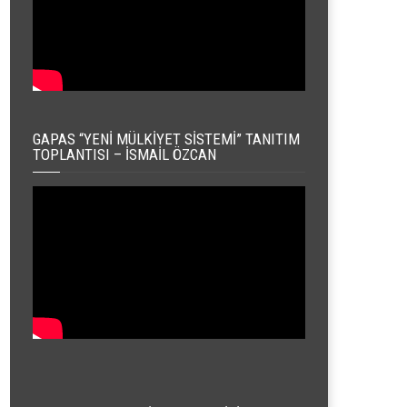
GAPAS “YENI MÜLKIYET SISTEMI” TANITIM
TOPLANTISI – İSMAIL ÖZCAN