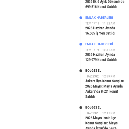
2026 İlk 6 Aylık Döneminde
699.516 Konut Satıldı
EMLAK HABERLERI
TEM 17TH
11:22 AM
2026 Haziran Ayında
16.565 İş Yeri Satıldı
EMLAK HABERLERI
TEM 17TH
10:31 AM
2026 Haziran Ayında
129.979 Konut Satıldı
BÖLGESEL
HAZ 23RD
12:59 PM
Ankara İlçe Konut Satışları
2026 Mayıs: Mayıs Ayında
Ankara’da 8.021 konut
Satıldı
BÖLGESEL
HAZ 23RD
12:17 PM
2026 Mayıs İzmir İlçe
Konut Satışları: Mayıs
Ayında İzmir’de 5.624