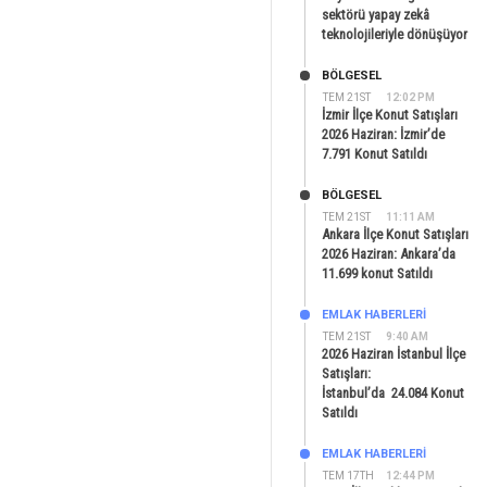
sektörü yapay zekâ
teknolojileriyle dönüşüyor
BÖLGESEL
TEM 21ST
12:02 PM
İzmir İlçe Konut Satışları
2026 Haziran: İzmir’de
7.791 Konut Satıldı
BÖLGESEL
TEM 21ST
11:11 AM
Ankara İlçe Konut Satışları
2026 Haziran: Ankara’da
11.699 konut Satıldı
EMLAK HABERLERI
TEM 21ST
9:40 AM
2026 Haziran İstanbul İlçe
Satışları:
İstanbul’da 24.084 Konut
Satıldı
EMLAK HABERLERI
TEM 17TH
12:44 PM