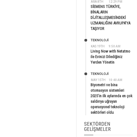
ARA 8TH
12:29 PM
SİEMENS TÜRKİYE,
BİNALARIN
DİJİTALLEŞMESİNDEKİ
UZMANLIĞINI AVRUPA’YA
TAŞIYOR
TEKNOLOJİ
KAS 19TH
9:50 AM
Living Now with Netatmo
ile Evinizi Dilediğiniz
Yerden Yönetin
TEKNOLOJİ
MAY 15TH
10:40 AM
Biyometri ve bina
otomasyon sistemleri
2025’in ilk aylarında en çok
saldırıya uğrayan
operasyonel teknoloji
sektörleri oldu
SEKTÖRDEN
GELIŞMELER