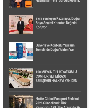
Hazırlanan Yeni “Sürdürülebilirlik”
Tanımı TDK Genel Türkçe
Sözlük’e Girdi
Evini Yenileyen Kazanıyor, Doğru
Boya Seçimi Konutun Değerini
Koruyor
Güvenli ve Konforlu Yapıların
Temelinde Doğru Yalıtım Var
100 MİLYON TL’LİK YATIRIMLA
CUMHURİYET MİRASI,
ESKİŞEHİR HALKEVİ YENİDEN
HAYAT BULUYOR
Notte Global Pasaport Endeksi
2026 Güncellendi: Türk
Pasaportu 199 Ülke Arasında 86.