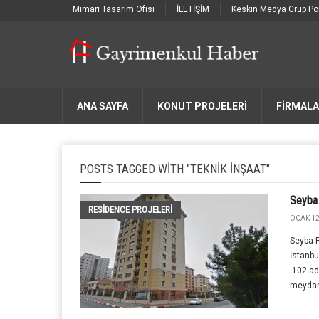
Mimari Tasarım Ofisi
İLETİŞİM
Keskin Medya Grup Por
ANA SAYFA
KONUT PROJELERİ
FIRMAL
POSTS TAGGED WITH "TEKNIK INŞAAT"
Seyba
RESIDENCE PROJELERI
OCAK 12
Seyba R
İstanbu
102 ad
meydana