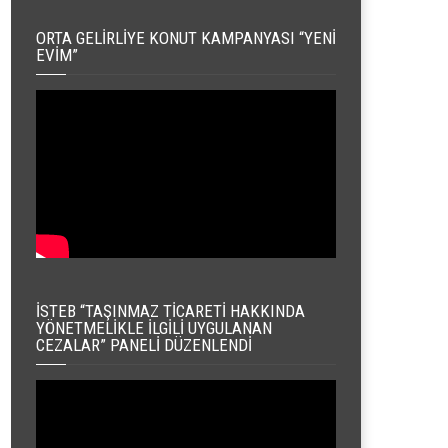
ORTA GELIRLIYE KONUT KAMPANYASI “YENI
EVIM”
İSTEB “TAŞINMAZ TICARETI HAKKINDA
YÖNETMELIKLE İLGILI UYGULANAN
CEZALAR” PANELI DÜZENLENDI