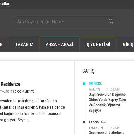
talları
AR
TASARIM
ARSA – ARAZİ
İŞ YÖNETİMİ
GİRİŞ
SATIŞ
 Residence
GÜNCEL
AĞU 4TH
11:02 AM
TH, 2017 |
0 COMMENTS
Gayrimenkulün Değerine
Giden Yolda Yapay Zeka
esidence Teknik İnşaat tarafından
Ve Robotik Öğrenme
l Kartal'da inşa edilen Seyba Residence
Başlıyor
et bağımsız bölüm konut ünitesinden
 geliyor. Seyba...
TEKNOLOJİ
TEM 30TH
11:42 AM
Gayrimenkul değerleme