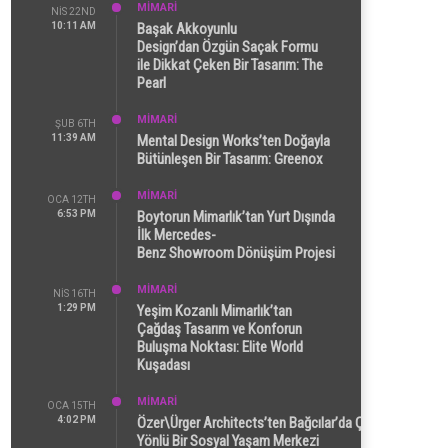
MİMARİ
NIS 22ND
10:11 AM
Başak Akkoyunlu
Design’dan Özgün Saçak Formu
ile Dikkat Çeken Bir Tasarım: The
Pearl
MİMARİ
ŞUB 6TH
11:39 AM
Mental Design Works’ten Doğayla
Bütünleşen Bir Tasarım: Greenox
MİMARİ
OCA 12TH
6:53 PM
Boytorun Mimarlık’tan Yurt Dışında
İlk Mercedes-
Benz Showroom Dönüşüm Projesi
MİMARİ
NIS 16TH
1:29 PM
Yeşim Kozanlı Mimarlık’tan
Çağdaş Tasarım ve Konforun
Buluşma Noktası: Elite World
Kuşadası
MİMARİ
OCA 15TH
4:02 PM
Özer\Ürger Architects’ten Bağcılar’da Çok
Yönlü Bir Sosyal Yaşam Merkezi