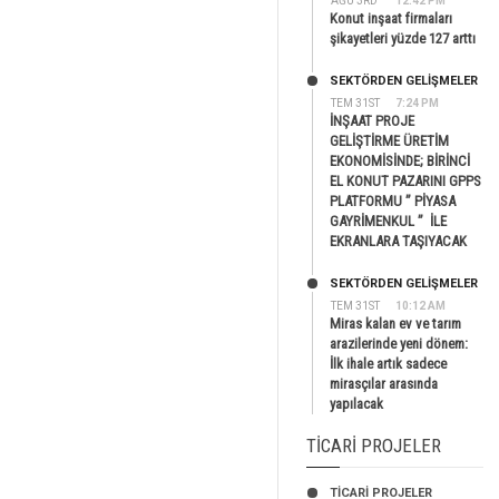
AĞU 3RD
12:42 PM
Konut inşaat firmaları
şikayetleri yüzde 127 arttı
SEKTÖRDEN GELIŞMELER
TEM 31ST
7:24 PM
İNŞAAT PROJE
GELİŞTİRME ÜRETİM
EKONOMİSİNDE; BİRİNCİ
EL KONUT PAZARINI GPPS
PLATFORMU ” PİYASA
GAYRİMENKUL ” İLE
EKRANLARA TAŞIYACAK
SEKTÖRDEN GELIŞMELER
TEM 31ST
10:12 AM
Miras kalan ev ve tarım
arazilerinde yeni dönem:
İlk ihale artık sadece
mirasçılar arasında
yapılacak
TICARI PROJELER
TİCARİ PROJELER