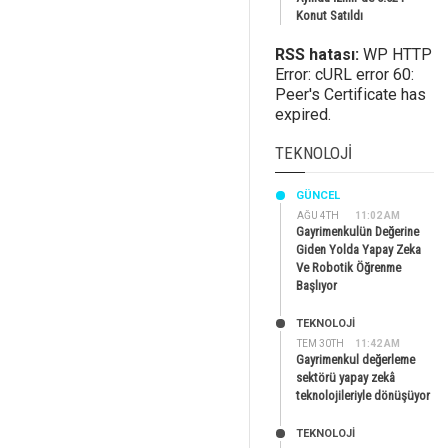
Konut Satıldı
RSS hatası:
WP HTTP
Error: cURL error 60:
Peer's Certificate has
expired.
TEKNOLOJI
GÜNCEL
AĞU 4TH
11:02 AM
Gayrimenkulün Değerine
Giden Yolda Yapay Zeka
Ve Robotik Öğrenme
Başlıyor
TEKNOLOJİ
TEM 30TH
11:42 AM
Gayrimenkul değerleme
sektörü yapay zekâ
teknolojileriyle dönüşüyor
TEKNOLOJİ