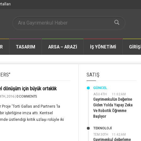
talları
AR
TASARIM
ARSA – ARAZİ
İŞ YÖNETİMİ
GİRİŞ
NERS"
SATIŞ
l dönüşüm için büyük ortaklık
GÜNCEL
AĞU 4TH
11:02 AM
4TH, 2016 |
0 COMMENTS
Gayrimenkulün Değerine
Giden Yolda Yapay Zeka
 Proje 'Torti Gallas and Partners ’la
Ve Robotik Öğrenme
ir işbirliğine imza attı. Kentsel
Başlıyor
de üstlendiği kritik uzlaşı rolüyle iki
TEKNOLOJİ
TEM 30TH
11:42 AM
Gayrimenkul değerleme