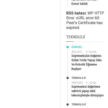
Konut Satıldı
RSS hatası:
WP HTTP
Error: cURL error 60:
Peer's Certificate has
expired.
TEKNOLOJI
GÜNCEL
AĞU 4TH
11:02 AM
Gayrimenkulün Değerine
Giden Yolda Yapay Zeka
Ve Robotik Öğrenme
Başlıyor
TEKNOLOJİ
TEM 30TH
11:42 AM
Gayrimenkul değerleme
sektörü yapay zekâ
teknolojileriyle dönüşüyor
TEKNOLOJİ