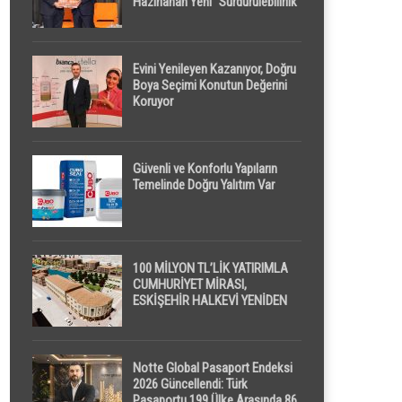
Hazırlanan Yeni “Sürdürülebilirlik”
Tanımı TDK Genel Türkçe
Sözlük’e Girdi
Evini Yenileyen Kazanıyor, Doğru
Boya Seçimi Konutun Değerini
Koruyor
Güvenli ve Konforlu Yapıların
Temelinde Doğru Yalıtım Var
100 MİLYON TL’LİK YATIRIMLA
CUMHURİYET MİRASI,
ESKİŞEHİR HALKEVİ YENİDEN
HAYAT BULUYOR
Notte Global Pasaport Endeksi
2026 Güncellendi: Türk
Pasaportu 199 Ülke Arasında 86.