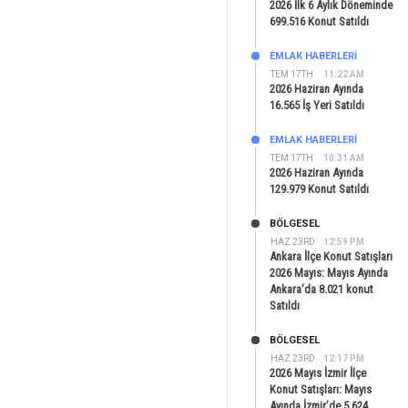
2026 İlk 6 Aylık Döneminde
699.516 Konut Satıldı
EMLAK HABERLERI
TEM 17TH
11:22 AM
2026 Haziran Ayında
16.565 İş Yeri Satıldı
EMLAK HABERLERI
TEM 17TH
10:31 AM
2026 Haziran Ayında
129.979 Konut Satıldı
BÖLGESEL
HAZ 23RD
12:59 PM
Ankara İlçe Konut Satışları
2026 Mayıs: Mayıs Ayında
Ankara’da 8.021 konut
Satıldı
BÖLGESEL
HAZ 23RD
12:17 PM
2026 Mayıs İzmir İlçe
Konut Satışları: Mayıs
Ayında İzmir’de 5.624