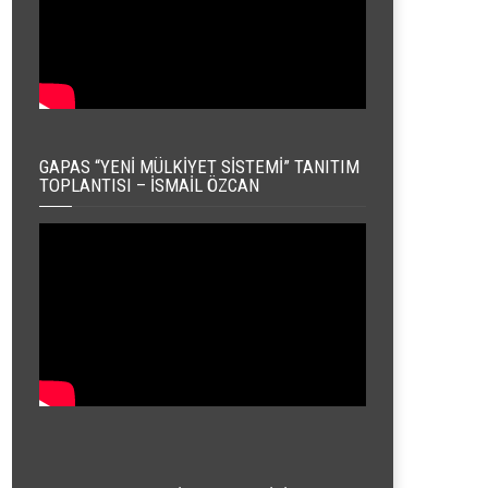
GAPAS “YENI MÜLKIYET SISTEMI” TANITIM
TOPLANTISI – İSMAIL ÖZCAN