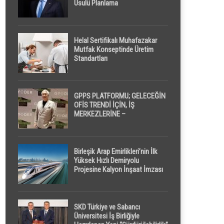
Usulü Planlama
Helal Sertifikalı Muhafazakar
Mutfak Konseptinde Üretim
Standartları
GPPS PLATFORMU; GELECEĞİN
OFİS TRENDİ İÇİN, İŞ
MERKEZLERİNE –
GELİŞTİRİCİLERE ” POD /
KAPSÜL ” UYKU KABİNİ
ÖNERİYOR
Birleşik Arap Emirlikleri’nin İlk
Yüksek Hızlı Demiryolu
Projesine Kalyon İnşaat İmzası
SKD Türkiye ve Sabancı
Üniversitesi İş Birliğiyle