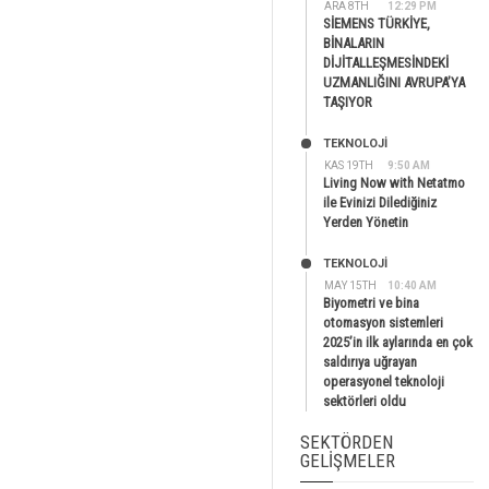
ARA 8TH
12:29 PM
SİEMENS TÜRKİYE,
BİNALARIN
DİJİTALLEŞMESİNDEKİ
UZMANLIĞINI AVRUPA’YA
TAŞIYOR
TEKNOLOJİ
KAS 19TH
9:50 AM
Living Now with Netatmo
ile Evinizi Dilediğiniz
Yerden Yönetin
TEKNOLOJİ
MAY 15TH
10:40 AM
Biyometri ve bina
otomasyon sistemleri
2025’in ilk aylarında en çok
saldırıya uğrayan
operasyonel teknoloji
sektörleri oldu
SEKTÖRDEN
GELIŞMELER