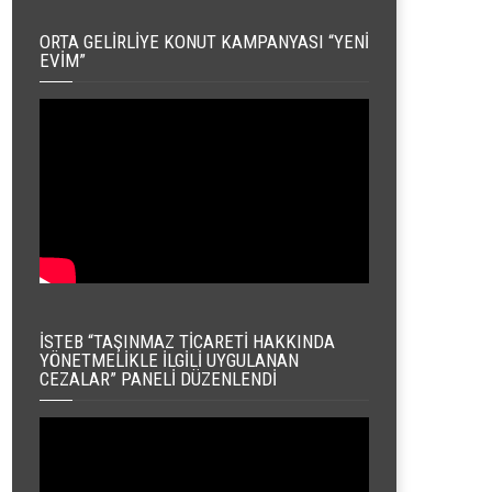
ORTA GELIRLIYE KONUT KAMPANYASI “YENI
EVIM”
İSTEB “TAŞINMAZ TICARETI HAKKINDA
YÖNETMELIKLE İLGILI UYGULANAN
CEZALAR” PANELI DÜZENLENDI