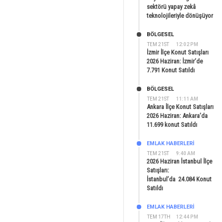
sektörü yapay zekâ
teknolojileriyle dönüşüyor
BÖLGESEL
TEM 21ST
12:02 PM
İzmir İlçe Konut Satışları
2026 Haziran: İzmir’de
7.791 Konut Satıldı
BÖLGESEL
TEM 21ST
11:11 AM
Ankara İlçe Konut Satışları
2026 Haziran: Ankara’da
11.699 konut Satıldı
EMLAK HABERLERI
TEM 21ST
9:40 AM
2026 Haziran İstanbul İlçe
Satışları:
İstanbul’da 24.084 Konut
Satıldı
EMLAK HABERLERI
TEM 17TH
12:44 PM