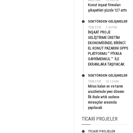
AĞU 3RD
12:42 PM
Konut inşaat firmaları
şikayetleri yüzde 127 arttı
SEKTÖRDEN GELIŞMELER
TEM 31ST
7:24 PM
İNŞAAT PROJE
GELİŞTİRME ÜRETİM
EKONOMİSİNDE; BİRİNCİ
EL KONUT PAZARINI GPPS
PLATFORMU ” PİYASA
GAYRİMENKUL ” İLE
EKRANLARA TAŞIYACAK
SEKTÖRDEN GELIŞMELER
TEM 31ST
10:12 AM
Miras kalan ev ve tarım
arazilerinde yeni dönem:
İlk ihale artık sadece
mirasçılar arasında
yapılacak
TICARI PROJELER
TİCARİ PROJELER