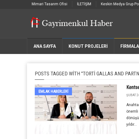
Mimari Tasarım Ofisi
İLETİŞİM
Keskin Medya Grup Por
ANA SAYFA
KONUT PROJELERİ
FIRMAL
POSTS TAGGED WITH "TORTI GALLAS AND PART
Kentse
EMLAK HABERLERI
ŞUBAT 2
Anahtar
önemli b
dönüşüm
yıldır...