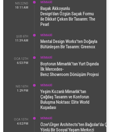
MİMARİ
NIS 22ND
10:11 AM
Başak Akkoyunlu
Design’dan Özgün Saçak Formu
ile Dikkat Çeken Bir Tasarım: The
Pearl
MİMARİ
ŞUB 6TH
11:39 AM
Mental Design Works’ten Doğayla
Bütünleşen Bir Tasarım: Greenox
MİMARİ
OCA 12TH
6:53 PM
Boytorun Mimarlık’tan Yurt Dışında
İlk Mercedes-
Benz Showroom Dönüşüm Projesi
MİMARİ
NIS 16TH
1:29 PM
Yeşim Kozanlı Mimarlık’tan
Çağdaş Tasarım ve Konforun
Buluşma Noktası: Elite World
Kuşadası
MİMARİ
OCA 15TH
4:02 PM
Özer\Ürger Architects’ten Bağcılar’da Çok
Yönlü Bir Sosyal Yaşam Merkezi