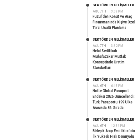
SEKTÖRDEN GELIŞMELER
AĞU 7TH
3:38 PM
Fuzul’den Konut ve Araç
Finansmanında Kişiye Özel
Terzi Usulü Planlama
SEKTÖRDEN GELIŞMELER
AĞU 7TH
3:32 PM
Helal Sertifikalı
Muhafazakar Mutfak
Konseptinde Üretim
Standartları
SEKTÖRDEN GELIŞMELER
AĞU 6TH
6:15 PM
Notte Global Pasaport
Endeksi 2026 Güncellendi:
Türk Pasaportu 199 Ülke
Arasında 86. Sırada
SEKTÖRDEN GELIŞMELER
AĞU 6TH
12:34 PM
Birleşik Arap Emirlikleri’nin
İlk Yüksek Hızlı Demiryolu