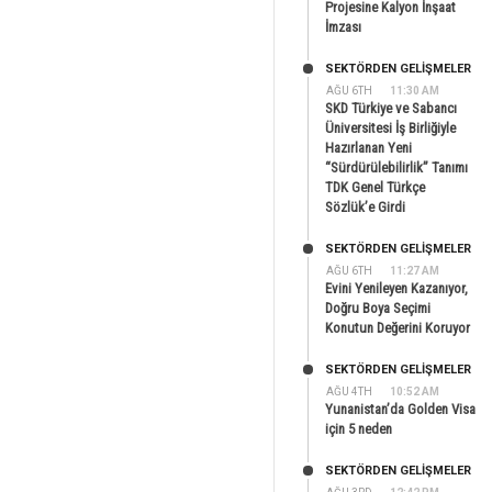
Projesine Kalyon İnşaat
İmzası
SEKTÖRDEN GELIŞMELER
AĞU 6TH
11:30 AM
SKD Türkiye ve Sabancı
Üniversitesi İş Birliğiyle
Hazırlanan Yeni
“Sürdürülebilirlik” Tanımı
TDK Genel Türkçe
Sözlük’e Girdi
SEKTÖRDEN GELIŞMELER
AĞU 6TH
11:27 AM
Evini Yenileyen Kazanıyor,
Doğru Boya Seçimi
Konutun Değerini Koruyor
SEKTÖRDEN GELIŞMELER
AĞU 4TH
10:52 AM
Yunanistan’da Golden Visa
için 5 neden
SEKTÖRDEN GELIŞMELER