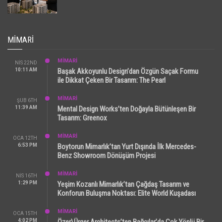
MIMARI
MİMARİ
NIS 22ND
10:11 AM
Başak Akkoyunlu Design’dan Özgün Saçak Formu
ile Dikkat Çeken Bir Tasarım: The Pearl
MİMARİ
ŞUB 6TH
11:39 AM
Mental Design Works’ten Doğayla Bütünleşen Bir
Tasarım: Greenox
MİMARİ
OCA 12TH
6:53 PM
Boytorun Mimarlık’tan Yurt Dışında İlk Mercedes-
Benz Showroom Dönüşüm Projesi
MİMARİ
NIS 16TH
1:29 PM
Yeşim Kozanlı Mimarlık’tan Çağdaş Tasarım ve
Konforun Buluşma Noktası: Elite World Kuşadası
MİMARİ
OCA 15TH
4:02 PM
Özer\Ürger Architects’ten Bağcılar’da Çok Yönlü Bir