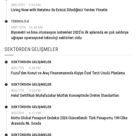
KAS 19TH
9:50 AM
Living Now with Netatmo ile Evinizi Dilediğiniz Yerden Yönetin
TEKNOLOJİ
MAY 15TH
10:40 AM
Biyometri ve bina otomasyon sistemleri 2025’in ilk aylarında en çok saldırıya
uğrayan operasyonel teknoloji sektörleri oldu
SEKTÖRDEN GELIŞMELER
SEKTÖRDEN GELIŞMELER
AĞU 7TH
3:38 PM
Fuzul’den Konut ve Araç Finansmanında Kişiye Özel Terzi Usulü Planlama
SEKTÖRDEN GELIŞMELER
AĞU 7TH
3:32 PM
Helal Sertifikalı Muhafazakar Mutfak Konseptinde Üretim Standartları
SEKTÖRDEN GELIŞMELER
AĞU 6TH
6:15 PM
Notte Global Pasaport Endeksi 2026 Güncellendi: Türk Pasaportu 199 Ülke
Arasında 86. Sırada
SEKTÖRDEN GELIŞMELER