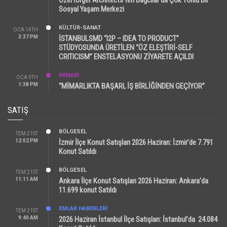
Sosyal Yaşam Merkezi
KÜLTÜR-SANAT
OCA 14TH
3:37 PM
İSTANBULSMD “I2P – IDEA TO PRODUCT”
STÜDYOSUNDA ÜRETİLEN “ÖZ ELEŞTİRİ-SELF
CRITICISM” ENSTELASYONU ZİYARETE AÇILDI
MİMARİ
OCA 9TH
1:38 PM
“MİMARLIKTA BAŞARI, İŞ BİRLİĞİNDEN GEÇİYOR”
SATIŞ
BÖLGESEL
TEM 21ST
12:02 PM
İzmir İlçe Konut Satışları 2026 Haziran: İzmir’de 7.791
Konut Satıldı
BÖLGESEL
TEM 21ST
11:11 AM
Ankara İlçe Konut Satışları 2026 Haziran: Ankara’da
11.699 konut Satıldı
EMLAK HABERLERI
TEM 21ST
9:40 AM
2026 Haziran İstanbul İlçe Satışları: İstanbul’da 24.084