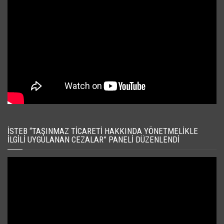
İSTEB “TAŞINMAZ TICARETI HAKKINDA YÖNETMELIKLE
İLGILI UYGULANAN CEZALAR” PANELI DÜZENLENDI