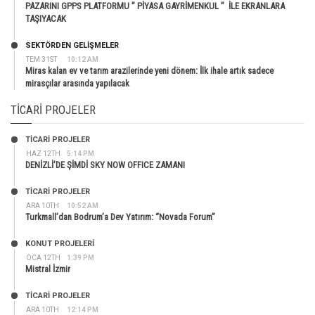
PAZARINI GPPS PLATFORMU ” PİYASA GAYRİMENKUL ” İLE EKRANLARA
TAŞIYACAK
SEKTÖRDEN GELIŞMELER
TEM 31ST
10:12 AM
Miras kalan ev ve tarım arazilerinde yeni dönem: İlk ihale artık sadece
mirasçılar arasında yapılacak
TICARI PROJELER
TİCARİ PROJELER
HAZ 12TH
5:14 PM
DENİZLİ’DE ŞİMDİ SKY NOW OFFICE ZAMANI
TİCARİ PROJELER
ARA 10TH
10:52 AM
Turkmall’dan Bodrum’a Dev Yatırım: “Novada Forum”
KONUT PROJELERI
OCA 12TH
1:39 PM
Mistral İzmir
TİCARİ PROJELER
ARA 10TH
12:14 PM