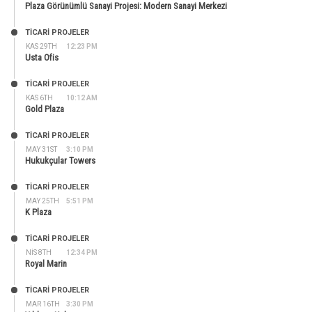
Plaza Görünümlü Sanayi Projesi: Modern Sanayi Merkezi
TİCARİ PROJELER
KAS 29TH
12:23 PM
Usta Ofis
TİCARİ PROJELER
KAS 6TH
10:12 AM
Gold Plaza
TİCARİ PROJELER
MAY 31ST
3:10 PM
Hukukçular Towers
TİCARİ PROJELER
MAY 25TH
5:51 PM
K Plaza
TİCARİ PROJELER
NIS 8TH
12:34 PM
Royal Marin
TİCARİ PROJELER
MAR 16TH
3:30 PM