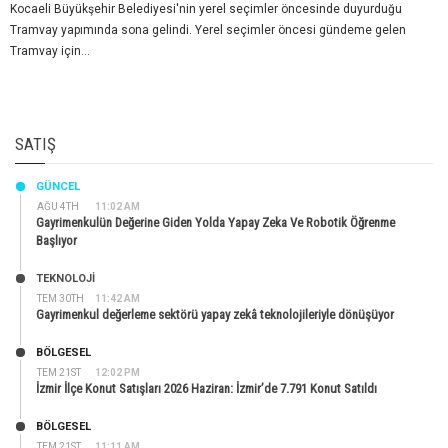
Kocaeli Büyükşehir Belediyesi'nin yerel seçimler öncesinde duyurduğu
Tramvay yapımında sona gelindi. Yerel seçimler öncesi gündeme gelen
Tramvay için...
SATIŞ
GÜNCEL
AĞU 4TH
11:02 AM
Gayrimenkulün Değerine Giden Yolda Yapay Zeka Ve Robotik Öğrenme
Başlıyor
TEKNOLOJİ
TEM 30TH
11:42 AM
Gayrimenkul değerleme sektörü yapay zekâ teknolojileriyle dönüşüyor
BÖLGESEL
TEM 21ST
12:02 PM
İzmir İlçe Konut Satışları 2026 Haziran: İzmir’de 7.791 Konut Satıldı
BÖLGESEL
TEM 21ST
11:11 AM