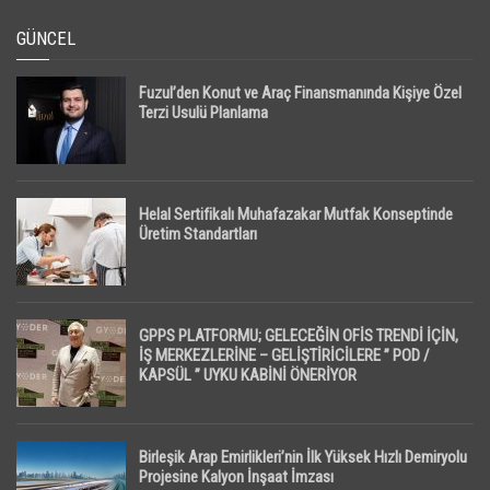
GÜNCEL
Fuzul’den Konut ve Araç Finansmanında Kişiye Özel
Terzi Usulü Planlama
Helal Sertifikalı Muhafazakar Mutfak Konseptinde
Üretim Standartları
GPPS PLATFORMU; GELECEĞİN OFİS TRENDİ İÇİN,
İŞ MERKEZLERİNE – GELİŞTİRİCİLERE ” POD /
KAPSÜL ” UYKU KABİNİ ÖNERİYOR
Birleşik Arap Emirlikleri’nin İlk Yüksek Hızlı Demiryolu
Projesine Kalyon İnşaat İmzası