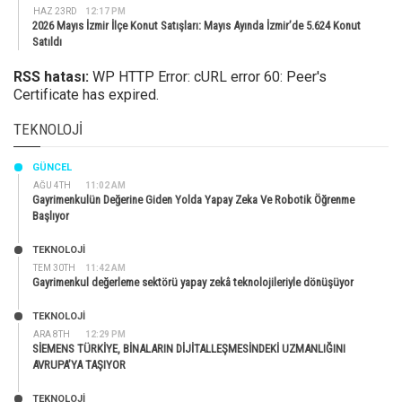
HAZ 23RD
12:17 PM
2026 Mayıs İzmir İlçe Konut Satışları: Mayıs Ayında İzmir’de 5.624 Konut
Satıldı
RSS hatası:
WP HTTP Error: cURL error 60: Peer's
Certificate has expired.
TEKNOLOJI
GÜNCEL
AĞU 4TH
11:02 AM
Gayrimenkulün Değerine Giden Yolda Yapay Zeka Ve Robotik Öğrenme
Başlıyor
TEKNOLOJİ
TEM 30TH
11:42 AM
Gayrimenkul değerleme sektörü yapay zekâ teknolojileriyle dönüşüyor
TEKNOLOJİ
ARA 8TH
12:29 PM
SİEMENS TÜRKİYE, BİNALARIN DİJİTALLEŞMESİNDEKİ UZMANLIĞINI
AVRUPA’YA TAŞIYOR
TEKNOLOJİ