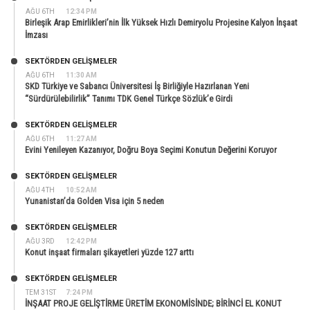
AĞU 6TH
12:34 PM
Birleşik Arap Emirlikleri’nin İlk Yüksek Hızlı Demiryolu Projesine Kalyon İnşaat
İmzası
SEKTÖRDEN GELIŞMELER
AĞU 6TH
11:30 AM
SKD Türkiye ve Sabancı Üniversitesi İş Birliğiyle Hazırlanan Yeni
“Sürdürülebilirlik” Tanımı TDK Genel Türkçe Sözlük’e Girdi
SEKTÖRDEN GELIŞMELER
AĞU 6TH
11:27 AM
Evini Yenileyen Kazanıyor, Doğru Boya Seçimi Konutun Değerini Koruyor
SEKTÖRDEN GELIŞMELER
AĞU 4TH
10:52 AM
Yunanistan’da Golden Visa için 5 neden
SEKTÖRDEN GELIŞMELER
AĞU 3RD
12:42 PM
Konut inşaat firmaları şikayetleri yüzde 127 arttı
SEKTÖRDEN GELIŞMELER
TEM 31ST
7:24 PM
İNŞAAT PROJE GELİŞTİRME ÜRETİM EKONOMİSİNDE; BİRİNCİ EL KONUT