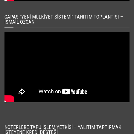
GAPAS “YENI MÜLKIYET SISTEMI” TANITIM TOPLANTISI –
İSMAIL ÖZCAN
NOTERLERE TAPU İŞLEM YETKISI – YALITIM TAPTIRMAK
İSTEYENE KREDI DESTEĞI