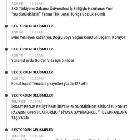
AĞU 6TH
11:30 AM
SKD Türkiye ve Sabancı Üniversitesi İş Birliğiyle Hazırlanan Yeni
“Sürdürülebilirlik” Tanımı TDK Genel Türkçe Sözlük’e Girdi
SEKTÖRDEN GELIŞMELER
AĞU 6TH
11:27 AM
Evini Yenileyen Kazanıyor, Doğru Boya Seçimi Konutun Değerini Koruyor
SEKTÖRDEN GELIŞMELER
AĞU 4TH
10:52 AM
Yunanistan’da Golden Visa için 5 neden
SEKTÖRDEN GELIŞMELER
AĞU 3RD
12:42 PM
Konut inşaat firmaları şikayetleri yüzde 127 arttı
SEKTÖRDEN GELIŞMELER
TEM 31ST
7:24 PM
İNŞAAT PROJE GELİŞTİRME ÜRETİM EKONOMİSİNDE; BİRİNCİ EL KONUT
PAZARINI GPPS PLATFORMU ” PİYASA GAYRİMENKUL ” İLE EKRANLARA
TAŞIYACAK
SEKTÖRDEN GELIŞMELER
TEM 31ST
10:12 AM