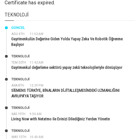
Certificate has expired.
TEKNOLOJI
GÜNCEL
AĞU 4TH
11:02 AM
Gayrimenkulün Değerine Giden Yolda Yapay Zeka Ve Robotik Öğrenme
Başlıyor
TEKNOLOJİ
TEM 30TH
11:42 AM
Gayrimenkul değerleme sektörü yapay zekâ teknolojileriyle dönüşüyor
TEKNOLOJİ
ARA 8TH
12:29 PM
SİEMENS TÜRKİYE, BİNALARIN DİJİTALLEŞMESİNDEKİ UZMANLIĞINI
AVRUPA’YA TAŞIYOR
TEKNOLOJİ
KAS 19TH
9:50 AM
Living Now with Netatmo ile Evinizi Dilediğiniz Yerden Yönetin
TEKNOLOJİ
MAY 15TH
10:40 AM