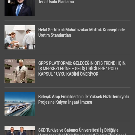
Terzi Usulü Planlama
Helal Sertifikalı Muhafazakar Mutfak Konseptinde
Üretim Standartları
GPPS PLATFORMU; GELECEĞİN OFİS TRENDİ İÇİN,
İŞ MERKEZLERİNE – GELİŞTİRİCİLERE ” POD /
KAPSÜL ” UYKU KABİNİ ÖNERİYOR
Birleşik Arap Emirlikleri’nin İlk Yüksek Hızlı Demiryolu
Projesine Kalyon İnşaat İmzası
SKD Türkiye ve Sabancı Üniversitesi İş Birliğiyle