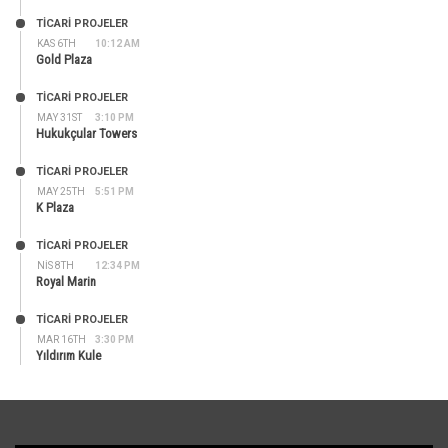
TİCARİ PROJELER
KAS 6TH
10:12 AM
Gold Plaza
TİCARİ PROJELER
MAY 31ST
3:10 PM
Hukukçular Towers
TİCARİ PROJELER
MAY 25TH
5:51 PM
K Plaza
TİCARİ PROJELER
NIS 8TH
12:34 PM
Royal Marin
TİCARİ PROJELER
MAR 16TH
3:30 PM
Yıldırım Kule