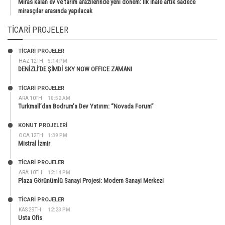
Miras kalan ev ve tarım arazilerinde yeni dönem: İlk ihale artık sadece
mirasçılar arasında yapılacak
TICARI PROJELER
TİCARİ PROJELER
HAZ 12TH
5:14 PM
DENİZLİ’DE ŞİMDİ SKY NOW OFFICE ZAMANI
TİCARİ PROJELER
ARA 10TH
10:52 AM
Turkmall’dan Bodrum’a Dev Yatırım: “Novada Forum”
KONUT PROJELERI
OCA 12TH
1:39 PM
Mistral İzmir
TİCARİ PROJELER
ARA 10TH
12:14 PM
Plaza Görünümlü Sanayi Projesi: Modern Sanayi Merkezi
TİCARİ PROJELER
KAS 29TH
12:23 PM
Usta Ofis