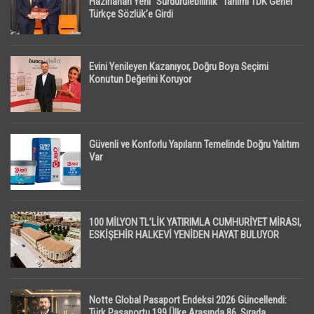
Hazırlanan Yeni “Sürdürülebilirlik” Tanımı TDK Genel
Türkçe Sözlük’e Girdi
Evini Yenileyen Kazanıyor, Doğru Boya Seçimi
Konutun Değerini Koruyor
Güvenli ve Konforlu Yapıların Temelinde Doğru Yalıtım
Var
100 MİLYON TL’LİK YATIRIMLA CUMHURİYET MİRASI,
ESKİŞEHİR HALKEVİ YENİDEN HAYAT BULUYOR
Notte Global Pasaport Endeksi 2026 Güncellendi:
Türk Pasaportu 199 Ülke Arasında 86. Sırada