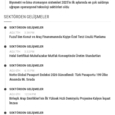
Biyometri ve bina otomasyon sistemleri 2025’in ilk aylarında en çok saldırıya
uğrayan operasyonel teknoloji sektörleri oldu
SEKTÖRDEN GELIŞMELER
SEKTÖRDEN GELIŞMELER
AĞU 7TH
3:38 PM
Fuzul’den Konut ve Araç Finansmanında Kişiye Özel Terzi Usulü Planlama
SEKTÖRDEN GELIŞMELER
AĞU 7TH
3:32 PM
Helal Sertifikalı Muhafazakar Mutfak Konseptinde Üretim Standartları
SEKTÖRDEN GELIŞMELER
AĞU 6TH
6:15 PM
Notte Global Pasaport Endeksi 2026 Güncellendi: Türk Pasaportu 199 Ülke
Arasında 86. Sırada
SEKTÖRDEN GELIŞMELER
AĞU 6TH
12:34 PM
Birleşik Arap Emirlikleri’nin İlk Yüksek Hızlı Demiryolu Projesine Kalyon İnşaat
İmzası
SEKTÖRDEN GELIŞMELER