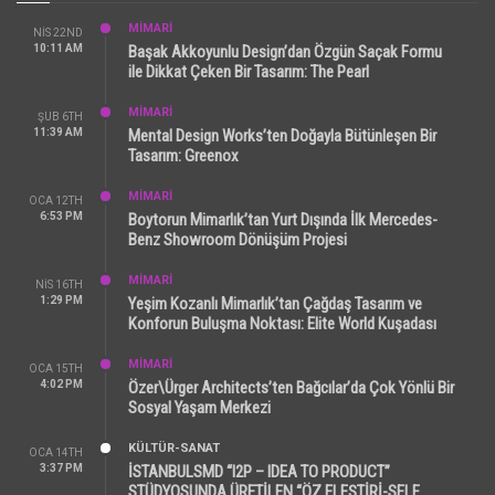
MİMARİ
NIS 22ND
10:11 AM
Başak Akkoyunlu Design’dan Özgün Saçak Formu
ile Dikkat Çeken Bir Tasarım: The Pearl
MİMARİ
ŞUB 6TH
11:39 AM
Mental Design Works’ten Doğayla Bütünleşen Bir
Tasarım: Greenox
MİMARİ
OCA 12TH
6:53 PM
Boytorun Mimarlık’tan Yurt Dışında İlk Mercedes-
Benz Showroom Dönüşüm Projesi
MİMARİ
NIS 16TH
1:29 PM
Yeşim Kozanlı Mimarlık’tan Çağdaş Tasarım ve
Konforun Buluşma Noktası: Elite World Kuşadası
MİMARİ
OCA 15TH
4:02 PM
Özer\Ürger Architects’ten Bağcılar’da Çok Yönlü Bir
Sosyal Yaşam Merkezi
KÜLTÜR-SANAT
OCA 14TH
3:37 PM
İSTANBULSMD “I2P – IDEA TO PRODUCT”
STÜDYOSUNDA ÜRETİLEN “ÖZ ELEŞTİRİ-SELF