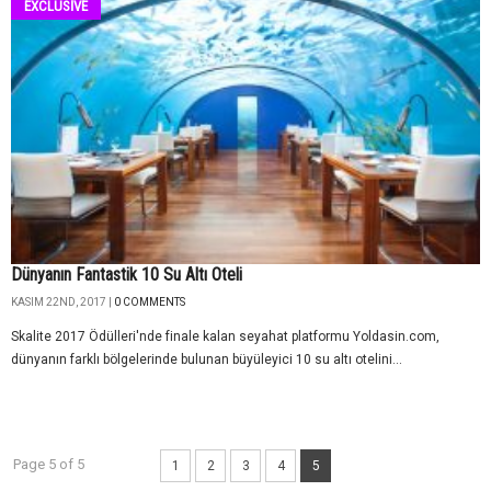
EXCLUSİVE
Dünyanın Fantastik 10 Su Altı Oteli
KASIM 22ND, 2017 |
0 COMMENTS
Skalite 2017 Ödülleri'nde finale kalan seyahat platformu Yoldasin.com,
dünyanın farklı bölgelerinde bulunan büyüleyici 10 su altı otelini...
Page 5 of 5
1
2
3
4
5