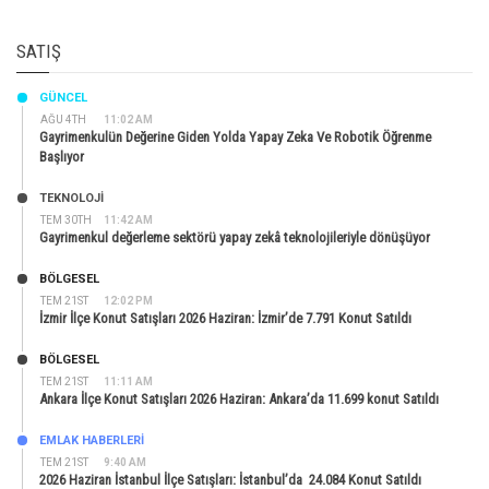
SATIŞ
GÜNCEL
AĞU 4TH
11:02 AM
Gayrimenkulün Değerine Giden Yolda Yapay Zeka Ve Robotik Öğrenme
Başlıyor
TEKNOLOJİ
TEM 30TH
11:42 AM
Gayrimenkul değerleme sektörü yapay zekâ teknolojileriyle dönüşüyor
BÖLGESEL
TEM 21ST
12:02 PM
İzmir İlçe Konut Satışları 2026 Haziran: İzmir’de 7.791 Konut Satıldı
BÖLGESEL
TEM 21ST
11:11 AM
Ankara İlçe Konut Satışları 2026 Haziran: Ankara’da 11.699 konut Satıldı
EMLAK HABERLERI
TEM 21ST
9:40 AM
2026 Haziran İstanbul İlçe Satışları: İstanbul’da 24.084 Konut Satıldı