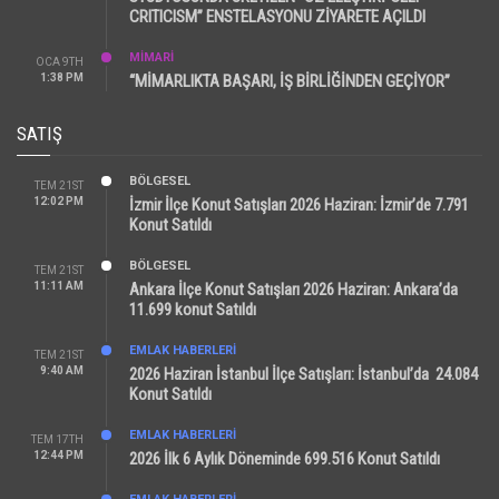
CRITICISM” ENSTELASYONU ZİYARETE AÇILDI
MİMARİ
OCA 9TH
1:38 PM
“MİMARLIKTA BAŞARI, İŞ BİRLİĞİNDEN GEÇİYOR”
SATIŞ
BÖLGESEL
TEM 21ST
12:02 PM
İzmir İlçe Konut Satışları 2026 Haziran: İzmir’de 7.791
Konut Satıldı
BÖLGESEL
TEM 21ST
11:11 AM
Ankara İlçe Konut Satışları 2026 Haziran: Ankara’da
11.699 konut Satıldı
EMLAK HABERLERI
TEM 21ST
9:40 AM
2026 Haziran İstanbul İlçe Satışları: İstanbul’da 24.084
Konut Satıldı
EMLAK HABERLERI
TEM 17TH
12:44 PM
2026 İlk 6 Aylık Döneminde 699.516 Konut Satıldı