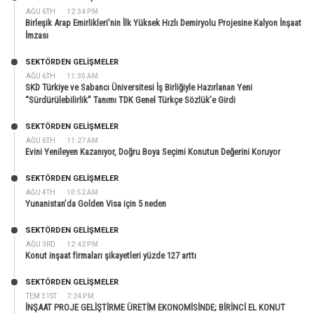
AĞU 6TH
12:34 PM
Birleşik Arap Emirlikleri’nin İlk Yüksek Hızlı Demiryolu Projesine Kalyon İnşaat
İmzası
SEKTÖRDEN GELIŞMELER
AĞU 6TH
11:30 AM
SKD Türkiye ve Sabancı Üniversitesi İş Birliğiyle Hazırlanan Yeni
“Sürdürülebilirlik” Tanımı TDK Genel Türkçe Sözlük’e Girdi
SEKTÖRDEN GELIŞMELER
AĞU 6TH
11:27 AM
Evini Yenileyen Kazanıyor, Doğru Boya Seçimi Konutun Değerini Koruyor
SEKTÖRDEN GELIŞMELER
AĞU 4TH
10:52 AM
Yunanistan’da Golden Visa için 5 neden
SEKTÖRDEN GELIŞMELER
AĞU 3RD
12:42 PM
Konut inşaat firmaları şikayetleri yüzde 127 arttı
SEKTÖRDEN GELIŞMELER
TEM 31ST
7:24 PM
İNŞAAT PROJE GELİŞTİRME ÜRETİM EKONOMİSİNDE; BİRİNCİ EL KONUT