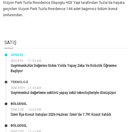
Vizyon Park Tuzla Residence Ekşioglu HGE Yapi tarafından Tuzla'da hayata
geçirilen Vizyon Park Tuzla Residence 144 adet bağımsız bölüm konut
ünitesinden...
SATIŞ
GÜNCEL
AĞU 4TH
11:02 AM
Gayrimenkulün Değerine Giden Yolda Yapay Zeka Ve Robotik Öğrenme
Başlıyor
TEKNOLOJİ
TEM 30TH
11:42 AM
Gayrimenkul değerleme sektörü yapay zekâ teknolojileriyle dönüşüyor
BÖLGESEL
TEM 21ST
12:02 PM
İzmir İlçe Konut Satışları 2026 Haziran: İzmir’de 7.791 Konut Satıldı
BÖLGESEL
TEM 21ST
11:11 AM