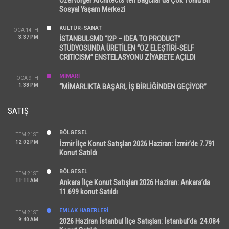
Sosyal Yaşam Merkezi
KÜLTÜR-SANAT
OCA 14TH
3:37 PM
İSTANBULSMD “I2P – IDEA TO PRODUCT”
STÜDYOSUNDA ÜRETİLEN “ÖZ ELEŞTİRİ-SELF
CRITICISM” ENSTELASYONU ZİYARETE AÇILDI
MİMARİ
OCA 9TH
1:38 PM
“MİMARLIKTA BAŞARI, İŞ BİRLİĞİNDEN GEÇİYOR”
SATIŞ
BÖLGESEL
TEM 21ST
12:02 PM
İzmir İlçe Konut Satışları 2026 Haziran: İzmir’de 7.791
Konut Satıldı
BÖLGESEL
TEM 21ST
11:11 AM
Ankara İlçe Konut Satışları 2026 Haziran: Ankara’da
11.699 konut Satıldı
EMLAK HABERLERI
TEM 21ST
9:40 AM
2026 Haziran İstanbul İlçe Satışları: İstanbul’da 24.084