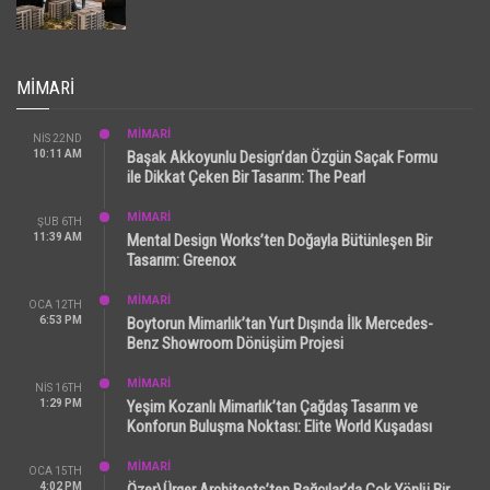
MIMARI
MİMARİ
NIS 22ND
10:11 AM
Başak Akkoyunlu Design’dan Özgün Saçak Formu
ile Dikkat Çeken Bir Tasarım: The Pearl
MİMARİ
ŞUB 6TH
11:39 AM
Mental Design Works’ten Doğayla Bütünleşen Bir
Tasarım: Greenox
MİMARİ
OCA 12TH
6:53 PM
Boytorun Mimarlık’tan Yurt Dışında İlk Mercedes-
Benz Showroom Dönüşüm Projesi
MİMARİ
NIS 16TH
1:29 PM
Yeşim Kozanlı Mimarlık’tan Çağdaş Tasarım ve
Konforun Buluşma Noktası: Elite World Kuşadası
MİMARİ
OCA 15TH
4:02 PM
Özer\Ürger Architects’ten Bağcılar’da Çok Yönlü Bir