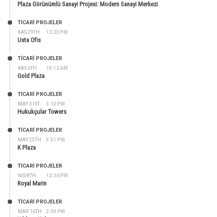
Plaza Görünümlü Sanayi Projesi: Modern Sanayi Merkezi
TİCARİ PROJELER
KAS 29TH
12:23 PM
Usta Ofis
TİCARİ PROJELER
KAS 6TH
10:12 AM
Gold Plaza
TİCARİ PROJELER
MAY 31ST
3:10 PM
Hukukçular Towers
TİCARİ PROJELER
MAY 25TH
5:51 PM
K Plaza
TİCARİ PROJELER
NIS 8TH
12:34 PM
Royal Marin
TİCARİ PROJELER
MAR 16TH
3:30 PM