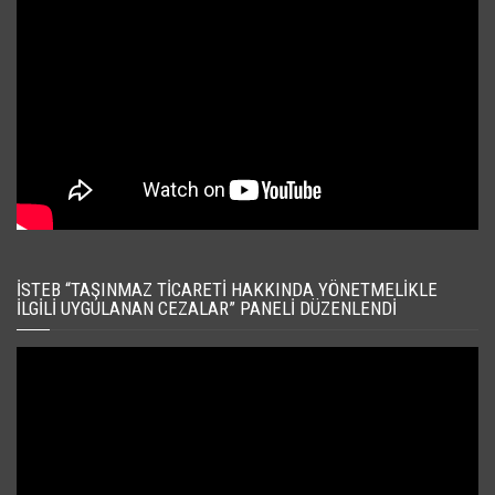
İSTEB “TAŞINMAZ TICARETI HAKKINDA YÖNETMELIKLE
İLGILI UYGULANAN CEZALAR” PANELI DÜZENLENDI