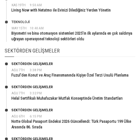
KAS 19TH
9:50 AM
Living Now with Netatmo ile Evinizi Dilediğiniz Yerden Yönetin
TEKNOLOJİ
MAY 15TH
10:40 AM
Biyometri ve bina otomasyon sistemleri 2025’in ilk aylarında en çok saldırıya
uğrayan operasyonel teknoloji sektörleri oldu
SEKTÖRDEN GELIŞMELER
SEKTÖRDEN GELIŞMELER
AĞU 7TH
3:38 PM
Fuzul’den Konut ve Araç Finansmanında Kişiye Özel Terzi Usulü Planlama
SEKTÖRDEN GELIŞMELER
AĞU 7TH
3:32 PM
Helal Sertifikalı Muhafazakar Mutfak Konseptinde Üretim Standartları
SEKTÖRDEN GELIŞMELER
AĞU 6TH
6:15 PM
Notte Global Pasaport Endeksi 2026 Güncellendi: Türk Pasaportu 199 Ülke
Arasında 86. Sırada
SEKTÖRDEN GELIŞMELER