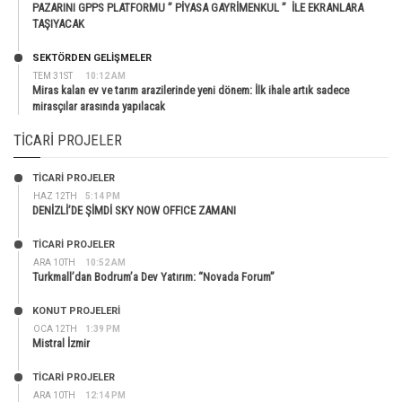
PAZARINI GPPS PLATFORMU ” PİYASA GAYRİMENKUL ” İLE EKRANLARA
TAŞIYACAK
SEKTÖRDEN GELIŞMELER
TEM 31ST
10:12 AM
Miras kalan ev ve tarım arazilerinde yeni dönem: İlk ihale artık sadece
mirasçılar arasında yapılacak
TICARI PROJELER
TİCARİ PROJELER
HAZ 12TH
5:14 PM
DENİZLİ’DE ŞİMDİ SKY NOW OFFICE ZAMANI
TİCARİ PROJELER
ARA 10TH
10:52 AM
Turkmall’dan Bodrum’a Dev Yatırım: “Novada Forum”
KONUT PROJELERI
OCA 12TH
1:39 PM
Mistral İzmir
TİCARİ PROJELER
ARA 10TH
12:14 PM