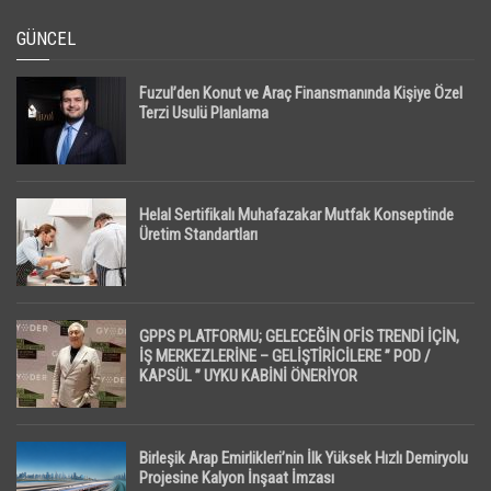
GÜNCEL
Fuzul’den Konut ve Araç Finansmanında Kişiye Özel
Terzi Usulü Planlama
Helal Sertifikalı Muhafazakar Mutfak Konseptinde
Üretim Standartları
GPPS PLATFORMU; GELECEĞİN OFİS TRENDİ İÇİN,
İŞ MERKEZLERİNE – GELİŞTİRİCİLERE ” POD /
KAPSÜL ” UYKU KABİNİ ÖNERİYOR
Birleşik Arap Emirlikleri’nin İlk Yüksek Hızlı Demiryolu
Projesine Kalyon İnşaat İmzası