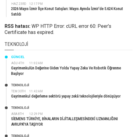
HAZ 23RD
12:17 PM
2026 Mayıs İzmir İlçe Konut Satışları: Mayıs Ayında İzmir’de 5.624 Konut
Satıldı
RSS hatası:
WP HTTP Error: cURL error 60: Peer's
Certificate has expired.
TEKNOLOJI
GÜNCEL
AĞU 4TH
11:02 AM
Gayrimenkulün Değerine Giden Yolda Yapay Zeka Ve Robotik Öğrenme
Başlıyor
TEKNOLOJİ
TEM 30TH
11:42 AM
Gayrimenkul değerleme sektörü yapay zekâ teknolojileriyle dönüşüyor
TEKNOLOJİ
ARA 8TH
12:29 PM
SİEMENS TÜRKİYE, BİNALARIN DİJİTALLEŞMESİNDEKİ UZMANLIĞINI
AVRUPA’YA TAŞIYOR
TEKNOLOJİ