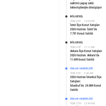
sektörü yapay zekâ
teknolojileriyle dönüşüyor
BÖLGESEL
TEM 21ST
12:02 PM
İzmir İlçe Konut Satışları
2026 Haziran: İzmir’de
7.791 Konut Satıldı
BÖLGESEL
TEM 21ST
11:11 AM
Ankara İlçe Konut Satışları
2026 Haziran: Ankara’da
11.699 konut Satıldı
EMLAK HABERLERI
TEM 21ST
9:40 AM
2026 Haziran İstanbul İlçe
Satışları:
İstanbul’da 24.084 Konut
Satıldı
EMLAK HABERLERI
TEM 17TH
12:44 PM