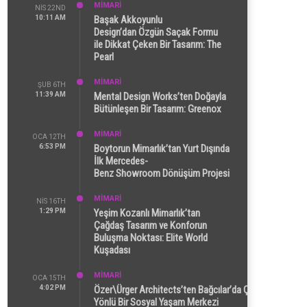
MİMARİ
NIS 22ND
10:11 AM
Başak Akkoyunlu
Design’dan Özgün Saçak Formu
ile Dikkat Çeken Bir Tasarım: The
Pearl
MİMARİ
ŞUB 6TH
11:39 AM
Mental Design Works’ten Doğayla
Bütünleşen Bir Tasarım: Greenox
MİMARİ
OCA 12TH
6:53 PM
Boytorun Mimarlık’tan Yurt Dışında
İlk Mercedes-
Benz Showroom Dönüşüm Projesi
MİMARİ
NIS 16TH
1:29 PM
Yeşim Kozanlı Mimarlık’tan
Çağdaş Tasarım ve Konforun
Buluşma Noktası: Elite World
Kuşadası
MİMARİ
OCA 15TH
4:02 PM
Özer\Ürger Architects’ten Bağcılar’da Çok
Yönlü Bir Sosyal Yaşam Merkezi