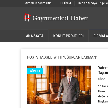
Mimari Tasarım Ofisi
İLETİŞİM
Keskin Medya Grup Por
ANA SAYFA
KONUT PROJELERİ
FIRMAL
POSTS TAGGED WITH "UĞURCAN BARMAN"
Yatırım
GÜNCEL
Taçlan
NISAN 1
16 Nisa
Hükûme
değerle
Başkan