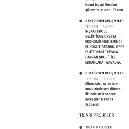
AĞU 3RD
12:42 PM
Konut inşaat firmaları
şikayetleri yüzde 127 arttı
SEKTÖRDEN GELIŞMELER
TEM 31ST
7:24 PM
İNŞAAT PROJE
GELİŞTİRME ÜRETİM
EKONOMİSİNDE; BİRİNCİ
EL KONUT PAZARINI GPPS
PLATFORMU ” PİYASA
GAYRİMENKUL ” İLE
EKRANLARA TAŞIYACAK
SEKTÖRDEN GELIŞMELER
TEM 31ST
10:12 AM
Miras kalan ev ve tarım
arazilerinde yeni dönem:
İlk ihale artık sadece
mirasçılar arasında
yapılacak
TICARI PROJELER
TİCARİ PROJELER