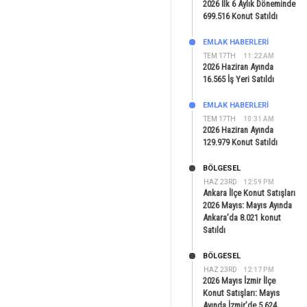
2026 İlk 6 Aylık Döneminde
699.516 Konut Satıldı
EMLAK HABERLERI
TEM 17TH
11:22 AM
2026 Haziran Ayında
16.565 İş Yeri Satıldı
EMLAK HABERLERI
TEM 17TH
10:31 AM
2026 Haziran Ayında
129.979 Konut Satıldı
BÖLGESEL
HAZ 23RD
12:59 PM
Ankara İlçe Konut Satışları
2026 Mayıs: Mayıs Ayında
Ankara’da 8.021 konut
Satıldı
BÖLGESEL
HAZ 23RD
12:17 PM
2026 Mayıs İzmir İlçe
Konut Satışları: Mayıs
Ayında İzmir’de 5.624