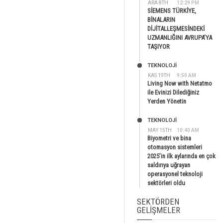
ARA 8TH
12:29 PM
SİEMENS TÜRKİYE,
BİNALARIN
DİJİTALLEŞMESİNDEKİ
UZMANLIĞINI AVRUPA’YA
TAŞIYOR
TEKNOLOJİ
KAS 19TH
9:50 AM
Living Now with Netatmo
ile Evinizi Dilediğiniz
Yerden Yönetin
TEKNOLOJİ
MAY 15TH
10:40 AM
Biyometri ve bina
otomasyon sistemleri
2025’in ilk aylarında en çok
saldırıya uğrayan
operasyonel teknoloji
sektörleri oldu
SEKTÖRDEN
GELIŞMELER