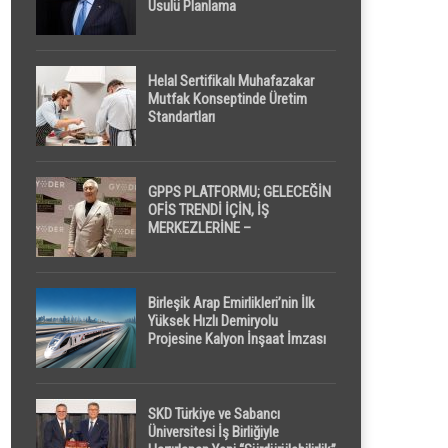
Usulü Planlama
Helal Sertifikalı Muhafazakar
Mutfak Konseptinde Üretim
Standartları
GPPS PLATFORMU; GELECEĞİN
OFİS TRENDİ İÇİN, İŞ
MERKEZLERİNE –
GELİŞTİRİCİLERE ” POD /
KAPSÜL ” UYKU KABİNİ
ÖNERİYOR
Birleşik Arap Emirlikleri’nin İlk
Yüksek Hızlı Demiryolu
Projesine Kalyon İnşaat İmzası
SKD Türkiye ve Sabancı
Üniversitesi İş Birliğiyle