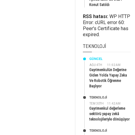
Konut Satıldı
RSS hatası:
WP HTTP
Error: cURL error 60:
Peer's Certificate has
expired.
TEKNOLOJI
GÜNCEL
AĞU 4TH
11:02 AM
Gayrimenkulün Değerine
Giden Yolda Yapay Zeka
Ve Robotik Öğrenme
Başlıyor
TEKNOLOJİ
TEM 30TH
11:42 AM
Gayrimenkul değerleme
sektörü yapay zekâ
teknolojileriyle dönüşüyor
TEKNOLOJİ