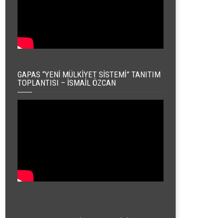
GAPAS “YENI MÜLKIYET SISTEMI” TANITIM
TOPLANTISI – İSMAIL ÖZCAN