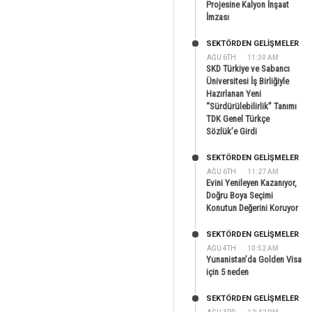
Projesine Kalyon İnşaat
İmzası
SEKTÖRDEN GELIŞMELER
AĞU 6TH
11:30 AM
SKD Türkiye ve Sabancı
Üniversitesi İş Birliğiyle
Hazırlanan Yeni
“Sürdürülebilirlik” Tanımı
TDK Genel Türkçe
Sözlük’e Girdi
SEKTÖRDEN GELIŞMELER
AĞU 6TH
11:27 AM
Evini Yenileyen Kazanıyor,
Doğru Boya Seçimi
Konutun Değerini Koruyor
SEKTÖRDEN GELIŞMELER
AĞU 4TH
10:52 AM
Yunanistan’da Golden Visa
için 5 neden
SEKTÖRDEN GELIŞMELER