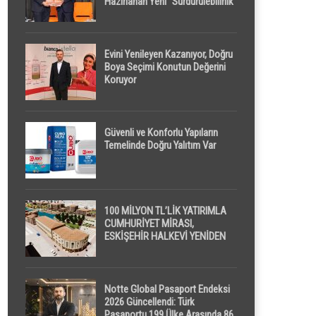
Hazırlanan Yeni “Sürdürülebilirlik”
Tanımı TDK Genel Türkçe
Sözlük’e Girdi
Evini Yenileyen Kazanıyor, Doğru
Boya Seçimi Konutun Değerini
Koruyor
Güvenli ve Konforlu Yapıların
Temelinde Doğru Yalıtım Var
100 MİLYON TL’LİK YATIRIMLA
CUMHURİYET MİRASI,
ESKİŞEHİR HALKEVİ YENİDEN
HAYAT BULUYOR
Notte Global Pasaport Endeksi
2026 Güncellendi: Türk
Pasaportu 199 Ülke Arasında 86.