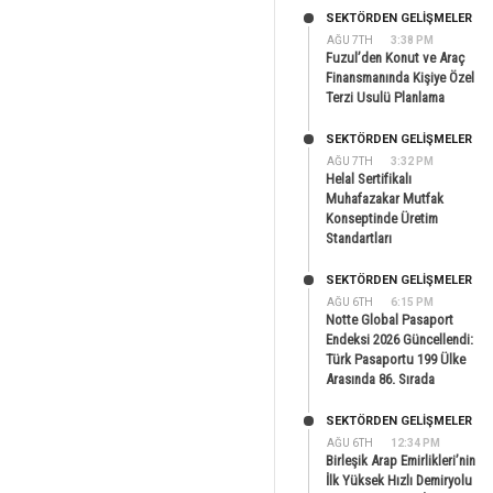
SEKTÖRDEN GELIŞMELER
AĞU 7TH
3:38 PM
Fuzul’den Konut ve Araç
Finansmanında Kişiye Özel
Terzi Usulü Planlama
SEKTÖRDEN GELIŞMELER
AĞU 7TH
3:32 PM
Helal Sertifikalı
Muhafazakar Mutfak
Konseptinde Üretim
Standartları
SEKTÖRDEN GELIŞMELER
AĞU 6TH
6:15 PM
Notte Global Pasaport
Endeksi 2026 Güncellendi:
Türk Pasaportu 199 Ülke
Arasında 86. Sırada
SEKTÖRDEN GELIŞMELER
AĞU 6TH
12:34 PM
Birleşik Arap Emirlikleri’nin
İlk Yüksek Hızlı Demiryolu