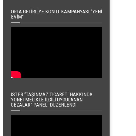
ORTA GELIRLIYE KONUT KAMPANYASI “YENI
EVIM”
İSTEB “TAŞINMAZ TICARETI HAKKINDA
YÖNETMELIKLE İLGILI UYGULANAN
CEZALAR” PANELI DÜZENLENDI