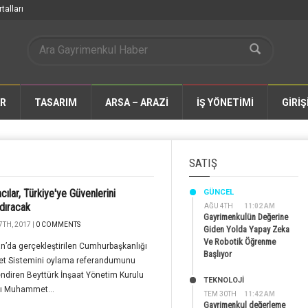
talları
AR
TASARIM
ARSA – ARAZİ
İŞ YÖNETİMİ
GİRİŞ
SATIŞ
cılar, Türkiye'ye Güvenlerini
GÜNCEL
dıracak
AĞU 4TH
11:02 AM
Gayrimenkulün Değerine
7TH, 2017 |
0 COMMENTS
Giden Yolda Yapay Zeka
Ve Robotik Öğrenme
n’da gerçekleştirilen Cumhurbaşkanlığı
Başlıyor
t Sistemini oylama referandumunu
ndiren Beyttürk İnşaat Yönetim Kurulu
TEKNOLOJİ
ı Muhammet...
TEM 30TH
11:42 AM
Gayrimenkul değerleme