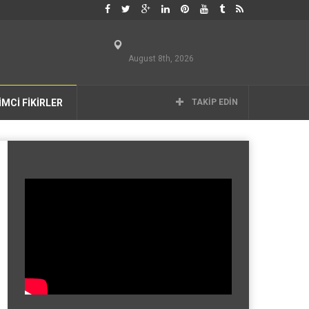
August 8th, 2026
İMCİ FİKİRLER
TAKIP EDIN