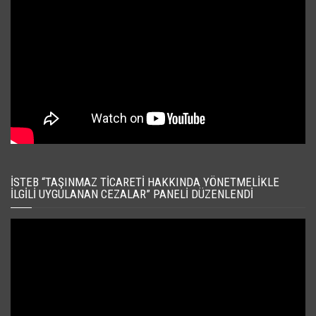
İSTEB “TAŞINMAZ TICARETI HAKKINDA YÖNETMELIKLE
İLGILI UYGULANAN CEZALAR” PANELI DÜZENLENDI