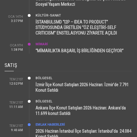
Sosyal Yaşam Merkezi
KÜLTÜR-SANAT
OCA 14TH
3:37 PM
İSTANBULSMD “I2P – IDEA TO PRODUCT”
STÜDYOSUNDA ÜRETİLEN “ÖZ ELEŞTİRİ-SELF
CRITICISM” ENSTELASYONU ZİYARETE AÇILDI
MİMARİ
OCA 9TH
1:38 PM
“MİMARLIKTA BAŞARI, İŞ BİRLİĞİNDEN GEÇİYOR”
SATIŞ
BÖLGESEL
TEM 21ST
12:02 PM
İzmir İlçe Konut Satışları 2026 Haziran: İzmir’de 7.791
Konut Satıldı
BÖLGESEL
TEM 21ST
11:11 AM
Ankara İlçe Konut Satışları 2026 Haziran: Ankara’da
11.699 konut Satıldı
EMLAK HABERLERI
TEM 21ST
9:40 AM
2026 Haziran İstanbul İlçe Satışları: İstanbul’da 24.084
Konut Satıldı