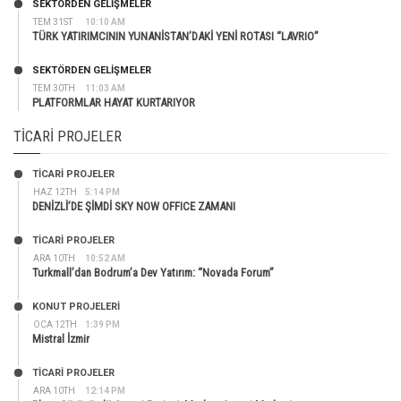
SEKTÖRDEN GELIŞMELER
TEM 31ST
10:10 AM
TÜRK YATIRIMCININ YUNANİSTAN’DAKİ YENİ ROTASI “LAVRIO”
SEKTÖRDEN GELIŞMELER
TEM 30TH
11:03 AM
PLATFORMLAR HAYAT KURTARIYOR
TICARI PROJELER
TİCARİ PROJELER
HAZ 12TH
5:14 PM
DENİZLİ’DE ŞİMDİ SKY NOW OFFICE ZAMANI
TİCARİ PROJELER
ARA 10TH
10:52 AM
Turkmall’dan Bodrum’a Dev Yatırım: “Novada Forum”
KONUT PROJELERI
OCA 12TH
1:39 PM
Mistral İzmir
TİCARİ PROJELER
ARA 10TH
12:14 PM