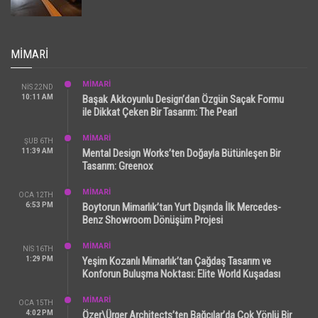
MIMARI
MİMARİ
NIS 22ND
10:11 AM
Başak Akkoyunlu Design’dan Özgün Saçak Formu
ile Dikkat Çeken Bir Tasarım: The Pearl
MİMARİ
ŞUB 6TH
11:39 AM
Mental Design Works’ten Doğayla Bütünleşen Bir
Tasarım: Greenox
MİMARİ
OCA 12TH
6:53 PM
Boytorun Mimarlık’tan Yurt Dışında İlk Mercedes-
Benz Showroom Dönüşüm Projesi
MİMARİ
NIS 16TH
1:29 PM
Yeşim Kozanlı Mimarlık’tan Çağdaş Tasarım ve
Konforun Buluşma Noktası: Elite World Kuşadası
MİMARİ
OCA 15TH
4:02 PM
Özer\Ürger Architects’ten Bağcılar’da Çok Yönlü Bir