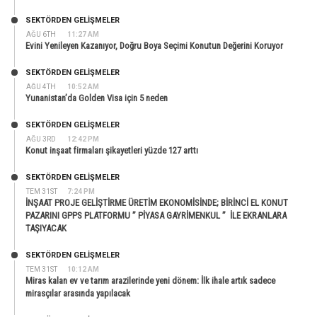
SEKTÖRDEN GELIŞMELER
AĞU 6TH
11:27 AM
Evini Yenileyen Kazanıyor, Doğru Boya Seçimi Konutun Değerini Koruyor
SEKTÖRDEN GELIŞMELER
AĞU 4TH
10:52 AM
Yunanistan’da Golden Visa için 5 neden
SEKTÖRDEN GELIŞMELER
AĞU 3RD
12:42 PM
Konut inşaat firmaları şikayetleri yüzde 127 arttı
SEKTÖRDEN GELIŞMELER
TEM 31ST
7:24 PM
İNŞAAT PROJE GELİŞTİRME ÜRETİM EKONOMİSİNDE; BİRİNCİ EL KONUT
PAZARINI GPPS PLATFORMU ” PİYASA GAYRİMENKUL ” İLE EKRANLARA
TAŞIYACAK
SEKTÖRDEN GELIŞMELER
TEM 31ST
10:12 AM
Miras kalan ev ve tarım arazilerinde yeni dönem: İlk ihale artık sadece
mirasçılar arasında yapılacak