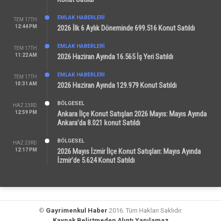
EMLAK HABERLERI
TEM 17TH
12:44 PM
2026 İlk 6 Aylık Döneminde 699.516 Konut Satıldı
EMLAK HABERLERI
TEM 17TH
11:22 AM
2026 Haziran Ayında 16.565 İş Yeri Satıldı
EMLAK HABERLERI
TEM 17TH
10:31 AM
2026 Haziran Ayında 129.979 Konut Satıldı
BÖLGESEL
HAZ 23RD
12:59 PM
Ankara İlçe Konut Satışları 2026 Mayıs: Mayıs Ayında
Ankara’da 8.021 konut Satıldı
BÖLGESEL
HAZ 23RD
12:17 PM
2026 Mayıs İzmir İlçe Konut Satışları: Mayıs Ayında
İzmir’de 5.624 Konut Satıldı
©
Gayrimenkul Haber
2016. Tüm Hakları Saklıdır.
Kaynak Belirtmeden Alıntı Yapılamaz