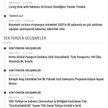
KAS 19TH
9:50 AM
Living Now with Netatmo ile Evinizi Dilediğiniz Yerden Yönetin
TEKNOLOJİ
MAY 15TH
10:40 AM
Biyometri ve bina otomasyon sistemleri 2025’in ilk aylarında en çok saldırıya
uğrayan operasyonel teknoloji sektörleri oldu
SEKTÖRDEN GELIŞMELER
SEKTÖRDEN GELIŞMELER
AĞU 6TH
6:15 PM
Notte Global Pasaport Endeksi 2026 Güncellendi: Türk Pasaportu 199 Ülke
Arasında 86. Sırada
SEKTÖRDEN GELIŞMELER
AĞU 6TH
12:34 PM
Birleşik Arap Emirlikleri’nin İlk Yüksek Hızlı Demiryolu Projesine Kalyon İnşaat
İmzası
SEKTÖRDEN GELIŞMELER
AĞU 6TH
11:30 AM
SKD Türkiye ve Sabancı Üniversitesi İş Birliğiyle Hazırlanan Yeni
“Sürdürülebilirlik” Tanımı TDK Genel Türkçe Sözlük’e Girdi