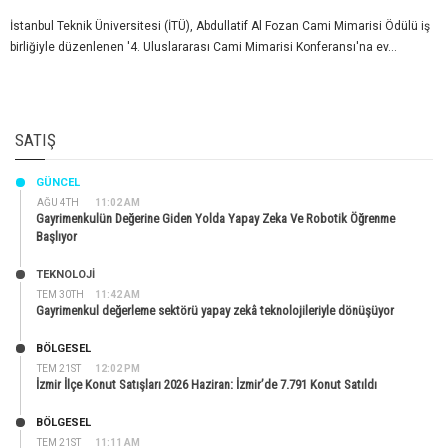
İstanbul Teknik Üniversitesi (İTÜ), Abdullatif Al Fozan Cami Mimarisi Ödülü iş
birliğiyle düzenlenen '4. Uluslararası Cami Mimarisi Konferansı'na ev...
SATIŞ
GÜNCEL
AĞU 4TH
11:02 AM
Gayrimenkulün Değerine Giden Yolda Yapay Zeka Ve Robotik Öğrenme
Başlıyor
TEKNOLOJİ
TEM 30TH
11:42 AM
Gayrimenkul değerleme sektörü yapay zekâ teknolojileriyle dönüşüyor
BÖLGESEL
TEM 21ST
12:02 PM
İzmir İlçe Konut Satışları 2026 Haziran: İzmir’de 7.791 Konut Satıldı
BÖLGESEL
TEM 21ST
11:11 AM