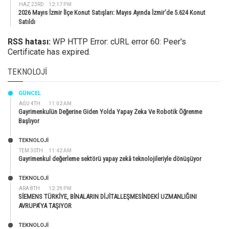
HAZ 23RD
12:17 PM
2026 Mayıs İzmir İlçe Konut Satışları: Mayıs Ayında İzmir’de 5.624 Konut
Satıldı
RSS hatası:
WP HTTP Error: cURL error 60: Peer's
Certificate has expired.
TEKNOLOJI
GÜNCEL
AĞU 4TH
11:02 AM
Gayrimenkulün Değerine Giden Yolda Yapay Zeka Ve Robotik Öğrenme
Başlıyor
TEKNOLOJİ
TEM 30TH
11:42 AM
Gayrimenkul değerleme sektörü yapay zekâ teknolojileriyle dönüşüyor
TEKNOLOJİ
ARA 8TH
12:29 PM
SİEMENS TÜRKİYE, BİNALARIN DİJİTALLEŞMESİNDEKİ UZMANLIĞINI
AVRUPA’YA TAŞIYOR
TEKNOLOJİ