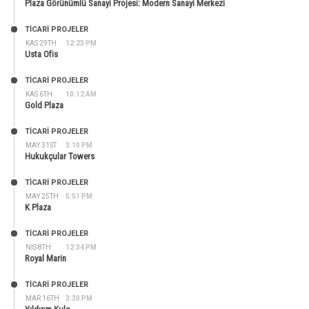
Plaza Görünümlü Sanayi Projesi: Modern Sanayi Merkezi
TİCARİ PROJELER
KAS 29TH
12:23 PM
Usta Ofis
TİCARİ PROJELER
KAS 6TH
10:12 AM
Gold Plaza
TİCARİ PROJELER
MAY 31ST
3:10 PM
Hukukçular Towers
TİCARİ PROJELER
MAY 25TH
5:51 PM
K Plaza
TİCARİ PROJELER
NIS 8TH
12:34 PM
Royal Marin
TİCARİ PROJELER
MAR 16TH
3:30 PM