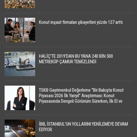
Konut inşaat firmaları şikayetleri yüzde 127 arttı
HALİÇ’TE 2019’DAN BU YANA 240 BİN 500
METREKÜP ÇAMUR TEMİZLENDİ
TSKB Gayrimenkul Değerleme “Bir Bakışta Konut
Piyasası 2026 İlk Yarıyıl” Araştırması: Konut
Piyasasında Dengeli Görünüm Sürerken, İlk El ve
İpotekli Satışlarda Sınırlı Toparlanma Dikkat Çekti
İBB, İSTANBUL’UN YOLLARINI YENİLEMEYE DEVAM
EDİYOR