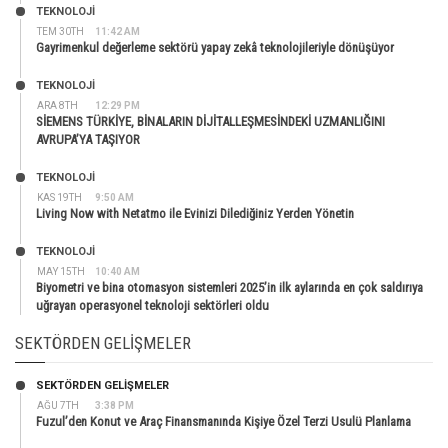
TEKNOLOJİ
TEM 30TH
11:42 AM
Gayrimenkul değerleme sektörü yapay zekâ teknolojileriyle dönüşüyor
TEKNOLOJİ
ARA 8TH
12:29 PM
SİEMENS TÜRKİYE, BİNALARIN DİJİTALLEŞMESİNDEKİ UZMANLIĞINI
AVRUPA’YA TAŞIYOR
TEKNOLOJİ
KAS 19TH
9:50 AM
Living Now with Netatmo ile Evinizi Dilediğiniz Yerden Yönetin
TEKNOLOJİ
MAY 15TH
10:40 AM
Biyometri ve bina otomasyon sistemleri 2025’in ilk aylarında en çok saldırıya
uğrayan operasyonel teknoloji sektörleri oldu
SEKTÖRDEN GELIŞMELER
SEKTÖRDEN GELIŞMELER
AĞU 7TH
3:38 PM
Fuzul’den Konut ve Araç Finansmanında Kişiye Özel Terzi Usulü Planlama