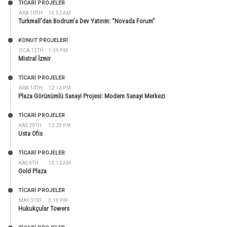
TİCARİ PROJELER
ARA 10TH
10:52 AM
Turkmall’dan Bodrum’a Dev Yatırım: “Novada Forum”
KONUT PROJELERI
OCA 12TH
1:39 PM
Mistral İzmir
TİCARİ PROJELER
ARA 10TH
12:14 PM
Plaza Görünümlü Sanayi Projesi: Modern Sanayi Merkezi
TİCARİ PROJELER
KAS 29TH
12:23 PM
Usta Ofis
TİCARİ PROJELER
KAS 6TH
10:12 AM
Gold Plaza
TİCARİ PROJELER
MAY 31ST
3:10 PM
Hukukçular Towers