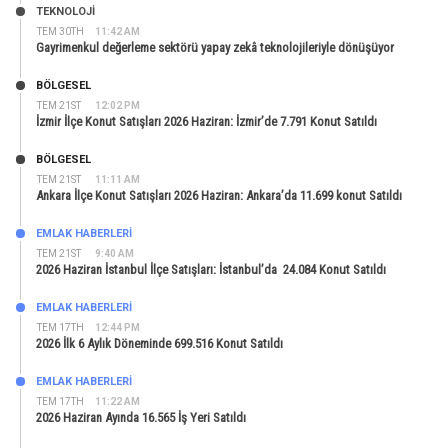
TEKNOLOJİ
TEM 30TH
11:42 AM
Gayrimenkul değerleme sektörü yapay zekâ teknolojileriyle dönüşüyor
BÖLGESEL
TEM 21ST
12:02 PM
İzmir İlçe Konut Satışları 2026 Haziran: İzmir’de 7.791 Konut Satıldı
BÖLGESEL
TEM 21ST
11:11 AM
Ankara İlçe Konut Satışları 2026 Haziran: Ankara’da 11.699 konut Satıldı
EMLAK HABERLERI
TEM 21ST
9:40 AM
2026 Haziran İstanbul İlçe Satışları: İstanbul’da 24.084 Konut Satıldı
EMLAK HABERLERI
TEM 17TH
12:44 PM
2026 İlk 6 Aylık Döneminde 699.516 Konut Satıldı
EMLAK HABERLERI
TEM 17TH
11:22 AM
2026 Haziran Ayında 16.565 İş Yeri Satıldı