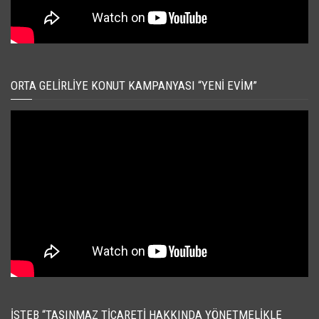
ORTA GELIRLIYE KONUT KAMPANYASI “YENI EVIM”
İSTEB “TAŞINMAZ TICARETI HAKKINDA YÖNETMELIKLE