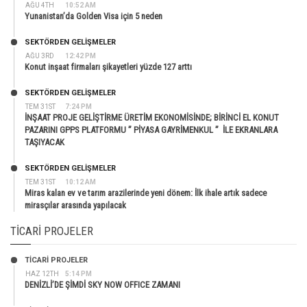
AĞU 4TH
10:52 AM
Yunanistan’da Golden Visa için 5 neden
SEKTÖRDEN GELIŞMELER
AĞU 3RD
12:42 PM
Konut inşaat firmaları şikayetleri yüzde 127 arttı
SEKTÖRDEN GELIŞMELER
TEM 31ST
7:24 PM
İNŞAAT PROJE GELİŞTİRME ÜRETİM EKONOMİSİNDE; BİRİNCİ EL KONUT
PAZARINI GPPS PLATFORMU ” PİYASA GAYRİMENKUL ” İLE EKRANLARA
TAŞIYACAK
SEKTÖRDEN GELIŞMELER
TEM 31ST
10:12 AM
Miras kalan ev ve tarım arazilerinde yeni dönem: İlk ihale artık sadece
mirasçılar arasında yapılacak
TICARI PROJELER
TİCARİ PROJELER
HAZ 12TH
5:14 PM
DENİZLİ’DE ŞİMDİ SKY NOW OFFICE ZAMANI