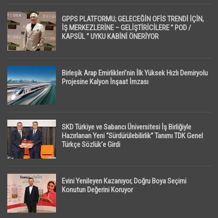
GPPS PLATFORMU; GELECEĞİN OFİS TRENDİ İÇİN,
İŞ MERKEZLERİNE – GELİŞTİRİCİLERE ” POD /
KAPSÜL ” UYKU KABİNİ ÖNERİYOR
Birleşik Arap Emirlikleri’nin İlk Yüksek Hızlı Demiryolu
Projesine Kalyon İnşaat İmzası
SKD Türkiye ve Sabancı Üniversitesi İş Birliğiyle
Hazırlanan Yeni “Sürdürülebilirlik” Tanımı TDK Genel
Türkçe Sözlük’e Girdi
Evini Yenileyen Kazanıyor, Doğru Boya Seçimi
Konutun Değerini Koruyor