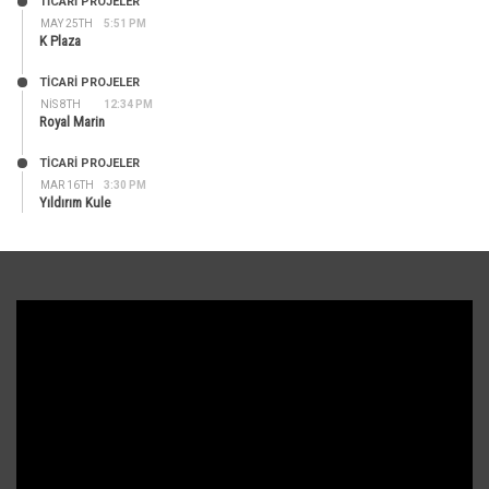
TİCARİ PROJELER
MAY 25TH
5:51 PM
K Plaza
TİCARİ PROJELER
NIS 8TH
12:34 PM
Royal Marin
TİCARİ PROJELER
MAR 16TH
3:30 PM
Yıldırım Kule