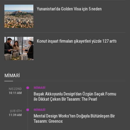
Yunanistan’da Golden Visa için 5 neden
Konut inşaat firmaları şikayetleri yüzde 127 arttı
MIMARI
MİMARİ
NIS 22ND
10:11 AM
Başak Akkoyunlu Design’dan Özgün Saçak Formu
ile Dikkat Çeken Bir Tasarım: The Pearl
MİMARİ
ŞUB 6TH
11:39 AM
Mental Design Works’ten Doğayla Bütünleşen Bir
Tasarım: Greenox