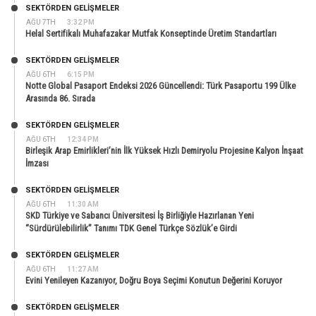
SEKTÖRDEN GELIŞMELER
AĞU 7TH
3:32 PM
Helal Sertifikalı Muhafazakar Mutfak Konseptinde Üretim Standartları
SEKTÖRDEN GELIŞMELER
AĞU 6TH
6:15 PM
Notte Global Pasaport Endeksi 2026 Güncellendi: Türk Pasaportu 199 Ülke
Arasında 86. Sırada
SEKTÖRDEN GELIŞMELER
AĞU 6TH
12:34 PM
Birleşik Arap Emirlikleri’nin İlk Yüksek Hızlı Demiryolu Projesine Kalyon İnşaat
İmzası
SEKTÖRDEN GELIŞMELER
AĞU 6TH
11:30 AM
SKD Türkiye ve Sabancı Üniversitesi İş Birliğiyle Hazırlanan Yeni
“Sürdürülebilirlik” Tanımı TDK Genel Türkçe Sözlük’e Girdi
SEKTÖRDEN GELIŞMELER
AĞU 6TH
11:27 AM
Evini Yenileyen Kazanıyor, Doğru Boya Seçimi Konutun Değerini Koruyor
SEKTÖRDEN GELIŞMELER