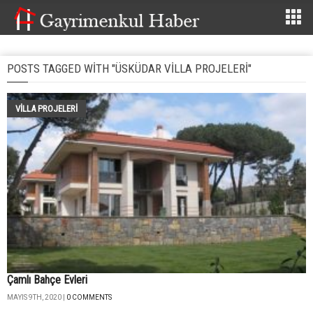
POSTS TAGGED WITH "ÜSKÜDAR VILLA PROJELERI"
VILLA PROJELERI
Çamlı Bahçe Evleri
MAYIS 9TH, 2020 |
0 COMMENTS