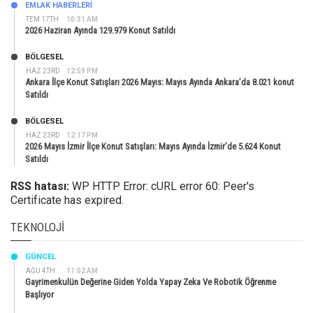
EMLAK HABERLERI
TEM 17TH
10:31 AM
2026 Haziran Ayında 129.979 Konut Satıldı
BÖLGESEL
HAZ 23RD
12:59 PM
Ankara İlçe Konut Satışları 2026 Mayıs: Mayıs Ayında Ankara’da 8.021 konut
Satıldı
BÖLGESEL
HAZ 23RD
12:17 PM
2026 Mayıs İzmir İlçe Konut Satışları: Mayıs Ayında İzmir’de 5.624 Konut
Satıldı
RSS hatası:
WP HTTP Error: cURL error 60: Peer's
Certificate has expired.
TEKNOLOJI
GÜNCEL
AĞU 4TH
11:02 AM
Gayrimenkulün Değerine Giden Yolda Yapay Zeka Ve Robotik Öğrenme
Başlıyor