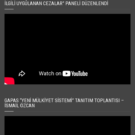
İLGILI UYGULANAN CEZALAR” PANELI DÜZENLENDI
GAPAS “YENI MÜLKIYET SISTEMI” TANITIM TOPLANTISI –
İSMAIL ÖZCAN