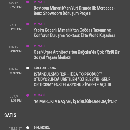
MİMARİ
OCA 12TH
6:53 PM
Boytorun Mimarlık’tan Yurt Dışında İlk Mercedes-
Benz Showroom Dönüşüm Projesi
MİMARİ
NIS 16TH
1:29 PM
Yeşim Kozanlı Mimarlık’tan Çağdaş Tasarım ve
Konforun Buluşma Noktası: Elite World Kuşadası
MİMARİ
OCA 15TH
4:02 PM
Özer\Ürger Architects’ten Bağcılar’da Çok Yönlü Bir
Sosyal Yaşam Merkezi
KÜLTÜR-SANAT
OCA 14TH
3:37 PM
İSTANBULSMD “I2P – IDEA TO PRODUCT”
STÜDYOSUNDA ÜRETİLEN “ÖZ ELEŞTİRİ-SELF
CRITICISM” ENSTELASYONU ZİYARETE AÇILDI
MİMARİ
OCA 9TH
1:38 PM
“MİMARLIKTA BAŞARI, İŞ BİRLİĞİNDEN GEÇİYOR”
SATIŞ
BÖLGESEL
TEM 21ST