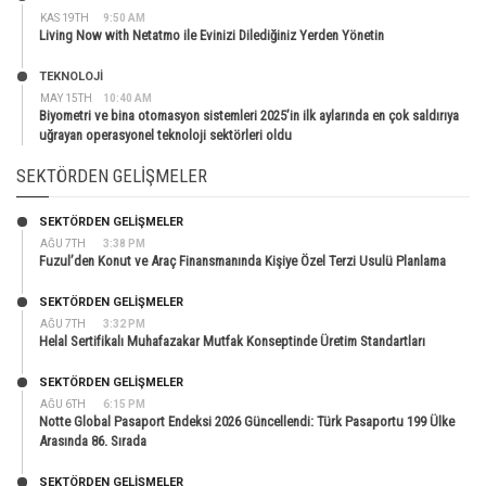
KAS 19TH
9:50 AM
Living Now with Netatmo ile Evinizi Dilediğiniz Yerden Yönetin
TEKNOLOJİ
MAY 15TH
10:40 AM
Biyometri ve bina otomasyon sistemleri 2025’in ilk aylarında en çok saldırıya
uğrayan operasyonel teknoloji sektörleri oldu
SEKTÖRDEN GELIŞMELER
SEKTÖRDEN GELIŞMELER
AĞU 7TH
3:38 PM
Fuzul’den Konut ve Araç Finansmanında Kişiye Özel Terzi Usulü Planlama
SEKTÖRDEN GELIŞMELER
AĞU 7TH
3:32 PM
Helal Sertifikalı Muhafazakar Mutfak Konseptinde Üretim Standartları
SEKTÖRDEN GELIŞMELER
AĞU 6TH
6:15 PM
Notte Global Pasaport Endeksi 2026 Güncellendi: Türk Pasaportu 199 Ülke
Arasında 86. Sırada
SEKTÖRDEN GELIŞMELER