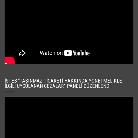
İSTEB “TAŞINMAZ TICARETI HAKKINDA YÖNETMELIKLE
İLGILI UYGULANAN CEZALAR” PANELI DÜZENLENDI