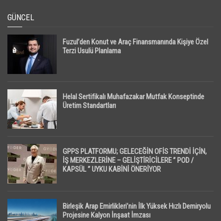
GÜNCEL
Fuzul’den Konut ve Araç Finansmanında Kişiye Özel
Terzi Usulü Planlama
Helal Sertifikalı Muhafazakar Mutfak Konseptinde
Üretim Standartları
GPPS PLATFORMU; GELECEĞİN OFİS TRENDİ İÇİN,
İŞ MERKEZLERİNE – GELİŞTİRİCİLERE ” POD /
KAPSÜL ” UYKU KABİNİ ÖNERİYOR
Birleşik Arap Emirlikleri’nin İlk Yüksek Hızlı Demiryolu
Projesine Kalyon İnşaat İmzası