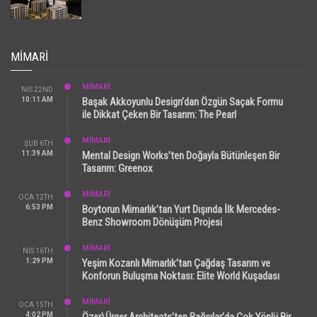
MIMARI
MİMARİ
NIS 22ND
10:11 AM
Başak Akkoyunlu Design’dan Özgün Saçak Formu
ile Dikkat Çeken Bir Tasarım: The Pearl
MİMARİ
ŞUB 6TH
11:39 AM
Mental Design Works’ten Doğayla Bütünleşen Bir
Tasarım: Greenox
MİMARİ
OCA 12TH
6:53 PM
Boytorun Mimarlık’tan Yurt Dışında İlk Mercedes-
Benz Showroom Dönüşüm Projesi
MİMARİ
NIS 16TH
1:29 PM
Yeşim Kozanlı Mimarlık’tan Çağdaş Tasarım ve
Konforun Buluşma Noktası: Elite World Kuşadası
MİMARİ
OCA 15TH
4:02 PM
Özer\Ürger Architects’ten Bağcılar’da Çok Yönlü Bir