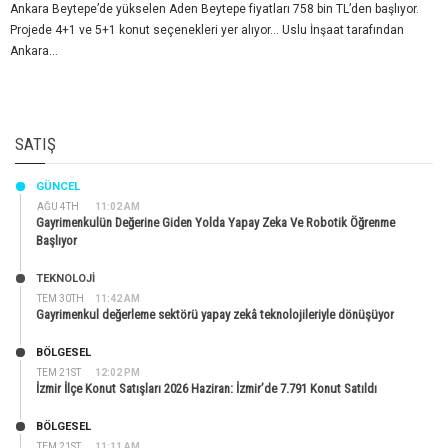
Ankara Beytepe’de yükselen Aden Beytepe fiyatları 758 bin TL’den başlıyor.
Projede 4+1 ve 5+1 konut seçenekleri yer alıyor… Uslu İnşaat tarafından
Ankara...
SATIŞ
GÜNCEL
AĞU 4TH
11:02 AM
Gayrimenkulün Değerine Giden Yolda Yapay Zeka Ve Robotik Öğrenme
Başlıyor
TEKNOLOJİ
TEM 30TH
11:42 AM
Gayrimenkul değerleme sektörü yapay zekâ teknolojileriyle dönüşüyor
BÖLGESEL
TEM 21ST
12:02 PM
İzmir İlçe Konut Satışları 2026 Haziran: İzmir’de 7.791 Konut Satıldı
BÖLGESEL
TEM 21ST
11:11 AM