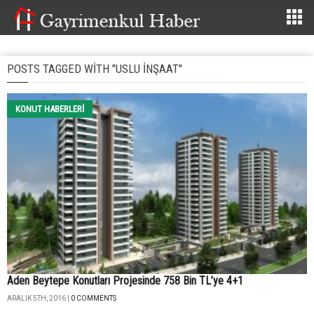
POSTS TAGGED WITH "USLU INŞAAT"
KONUT HABERLERI
Aden Beytepe Konutları Projesinde 758 Bin TL’ye 4+1
ARALIK 5TH, 2016 |
0 COMMENTS