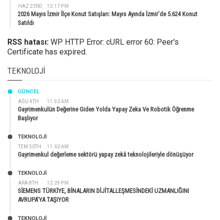
HAZ 23RD
12:17 PM
2026 Mayıs İzmir İlçe Konut Satışları: Mayıs Ayında İzmir’de 5.624 Konut
Satıldı
RSS hatası:
WP HTTP Error: cURL error 60: Peer's
Certificate has expired.
TEKNOLOJI
GÜNCEL
AĞU 4TH
11:02 AM
Gayrimenkulün Değerine Giden Yolda Yapay Zeka Ve Robotik Öğrenme
Başlıyor
TEKNOLOJİ
TEM 30TH
11:42 AM
Gayrimenkul değerleme sektörü yapay zekâ teknolojileriyle dönüşüyor
TEKNOLOJİ
ARA 8TH
12:29 PM
SİEMENS TÜRKİYE, BİNALARIN DİJİTALLEŞMESİNDEKİ UZMANLIĞINI
AVRUPA’YA TAŞIYOR
TEKNOLOJİ