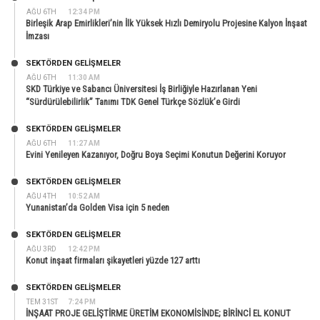
AĞU 6TH
12:34 PM
Birleşik Arap Emirlikleri’nin İlk Yüksek Hızlı Demiryolu Projesine Kalyon İnşaat
İmzası
SEKTÖRDEN GELIŞMELER
AĞU 6TH
11:30 AM
SKD Türkiye ve Sabancı Üniversitesi İş Birliğiyle Hazırlanan Yeni
“Sürdürülebilirlik” Tanımı TDK Genel Türkçe Sözlük’e Girdi
SEKTÖRDEN GELIŞMELER
AĞU 6TH
11:27 AM
Evini Yenileyen Kazanıyor, Doğru Boya Seçimi Konutun Değerini Koruyor
SEKTÖRDEN GELIŞMELER
AĞU 4TH
10:52 AM
Yunanistan’da Golden Visa için 5 neden
SEKTÖRDEN GELIŞMELER
AĞU 3RD
12:42 PM
Konut inşaat firmaları şikayetleri yüzde 127 arttı
SEKTÖRDEN GELIŞMELER
TEM 31ST
7:24 PM
İNŞAAT PROJE GELİŞTİRME ÜRETİM EKONOMİSİNDE; BİRİNCİ EL KONUT