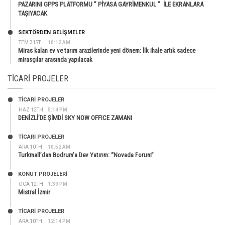
PAZARINI GPPS PLATFORMU ” PİYASA GAYRİMENKUL ” İLE EKRANLARA
TAŞIYACAK
SEKTÖRDEN GELIŞMELER
TEM 31ST
10:12 AM
Miras kalan ev ve tarım arazilerinde yeni dönem: İlk ihale artık sadece
mirasçılar arasında yapılacak
TICARI PROJELER
TİCARİ PROJELER
HAZ 12TH
5:14 PM
DENİZLİ’DE ŞİMDİ SKY NOW OFFICE ZAMANI
TİCARİ PROJELER
ARA 10TH
10:52 AM
Turkmall’dan Bodrum’a Dev Yatırım: “Novada Forum”
KONUT PROJELERI
OCA 12TH
1:39 PM
Mistral İzmir
TİCARİ PROJELER
ARA 10TH
12:14 PM