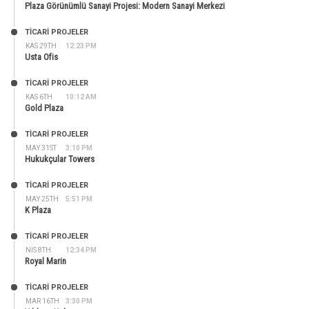
Plaza Görünümlü Sanayi Projesi: Modern Sanayi Merkezi
TİCARİ PROJELER
KAS 29TH
12:23 PM
Usta Ofis
TİCARİ PROJELER
KAS 6TH
10:12 AM
Gold Plaza
TİCARİ PROJELER
MAY 31ST
3:10 PM
Hukukçular Towers
TİCARİ PROJELER
MAY 25TH
5:51 PM
K Plaza
TİCARİ PROJELER
NIS 8TH
12:34 PM
Royal Marin
TİCARİ PROJELER
MAR 16TH
3:30 PM