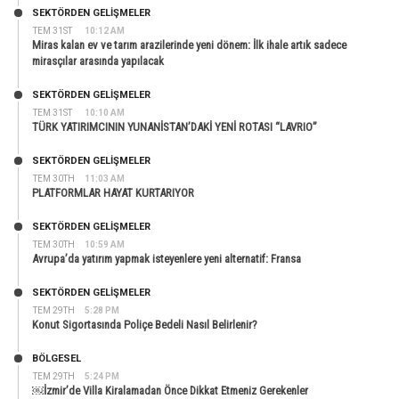
SEKTÖRDEN GELIŞMELER
TEM 31ST
10:12 AM
Miras kalan ev ve tarım arazilerinde yeni dönem: İlk ihale artık sadece
mirasçılar arasında yapılacak
SEKTÖRDEN GELIŞMELER
TEM 31ST
10:10 AM
TÜRK YATIRIMCININ YUNANİSTAN’DAKİ YENİ ROTASI “LAVRIO”
SEKTÖRDEN GELIŞMELER
TEM 30TH
11:03 AM
PLATFORMLAR HAYAT KURTARIYOR
SEKTÖRDEN GELIŞMELER
TEM 30TH
10:59 AM
Avrupa’da yatırım yapmak isteyenlere yeni alternatif: Fransa
SEKTÖRDEN GELIŞMELER
TEM 29TH
5:28 PM
Konut Sigortasında Poliçe Bedeli Nasıl Belirlenir?
BÖLGESEL
TEM 29TH
5:24 PM
￼İzmir’de Villa Kiralamadan Önce Dikkat Etmeniz Gerekenler