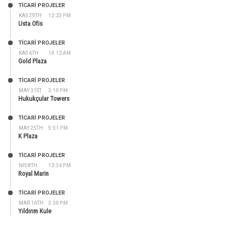
TİCARİ PROJELER
KAS 29TH
12:23 PM
Usta Ofis
TİCARİ PROJELER
KAS 6TH
10:12 AM
Gold Plaza
TİCARİ PROJELER
MAY 31ST
3:10 PM
Hukukçular Towers
TİCARİ PROJELER
MAY 25TH
5:51 PM
K Plaza
TİCARİ PROJELER
NIS 8TH
12:34 PM
Royal Marin
TİCARİ PROJELER
MAR 16TH
3:30 PM
Yıldırım Kule