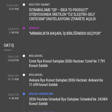
KÜLTÜR-SANAT
OCA 14TH
3:37 PM
İSTANBULSMD “I2P – IDEA TO PRODUCT”
STÜDYOSUNDA ÜRETİLEN “ÖZ ELEŞTİRİ-SELF
CRITICISM” ENSTELASYONU ZİYARETE AÇILDI
MİMARİ
OCA 9TH
1:38 PM
“MİMARLIKTA BAŞARI, İŞ BİRLİĞİNDEN GEÇİYOR”
SATIŞ
BÖLGESEL
TEM 21ST
12:02 PM
İzmir İlçe Konut Satışları 2026 Haziran: İzmir’de 7.791
Konut Satıldı
BÖLGESEL
TEM 21ST
11:11 AM
Ankara İlçe Konut Satışları 2026 Haziran: Ankara’da
11.699 konut Satıldı
EMLAK HABERLERI
TEM 21ST
9:40 AM
2026 Haziran İstanbul İlçe Satışları: İstanbul’da 24.084
Konut Satıldı