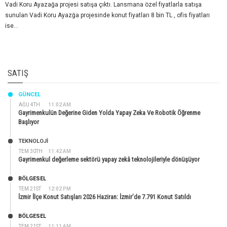
Vadi Koru Ayazağa projesi satışa çıktı. Lansmana özel fiyatlarla satışa
sunulan Vadi Koru Ayazğa projesinde konut fiyatları 8 bin TL , ofis fiyatları
ise...
SATIŞ
GÜNCEL
AĞU 4TH
11:02 AM
Gayrimenkulün Değerine Giden Yolda Yapay Zeka Ve Robotik Öğrenme
Başlıyor
TEKNOLOJİ
TEM 30TH
11:42 AM
Gayrimenkul değerleme sektörü yapay zekâ teknolojileriyle dönüşüyor
BÖLGESEL
TEM 21ST
12:02 PM
İzmir İlçe Konut Satışları 2026 Haziran: İzmir’de 7.791 Konut Satıldı
BÖLGESEL
TEM 21ST
11:11 AM