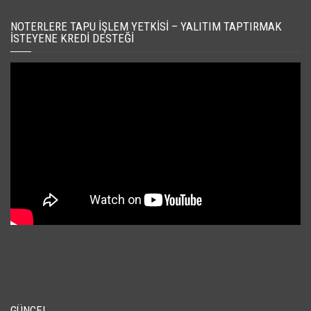
NOTERLERE TAPU İŞLEM YETKISI – YALITIM TAPTIRMAK
İSTEYENE KREDI DESTEĞI
GÜNCEL