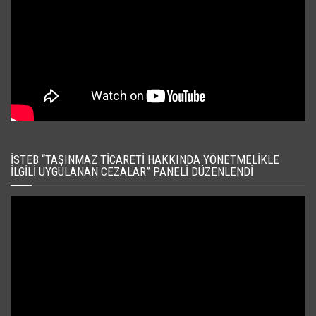
İSTEB “TAŞINMAZ TICARETI HAKKINDA YÖNETMELIKLE
İLGILI UYGULANAN CEZALAR” PANELI DÜZENLENDI