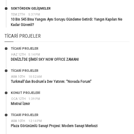
SEKTÖRDEN GELIŞMELER
TEM 27TH
5:37 PM
10 Bin 545 Bina Yangını Aynı Soruyu Gündeme Getirdi: Yangın Kapıları Ne
Kadar Güvenli?
TICARI PROJELER
TİCARİ PROJELER
HAZ 12TH
5:14 PM
DENİZLİ’DE ŞİMDİ SKY NOW OFFICE ZAMANI
TİCARİ PROJELER
ARA 10TH
10:52 AM
Turkmall’dan Bodrum’a Dev Yatırım: “Novada Forum”
KONUT PROJELERI
OCA 12TH
1:39 PM
Mistral İzmir
TİCARİ PROJELER
ARA 10TH
12:14 PM
Plaza Görünümlü Sanayi Projesi: Modern Sanayi Merkezi