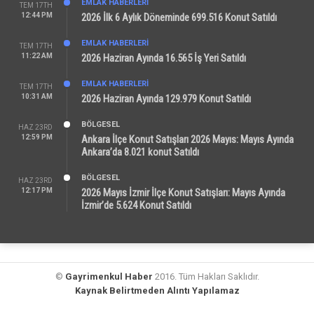
EMLAK HABERLERI
TEM 17TH
12:44 PM
2026 İlk 6 Aylık Döneminde 699.516 Konut Satıldı
EMLAK HABERLERI
TEM 17TH
11:22 AM
2026 Haziran Ayında 16.565 İş Yeri Satıldı
EMLAK HABERLERI
TEM 17TH
10:31 AM
2026 Haziran Ayında 129.979 Konut Satıldı
BÖLGESEL
HAZ 23RD
12:59 PM
Ankara İlçe Konut Satışları 2026 Mayıs: Mayıs Ayında
Ankara’da 8.021 konut Satıldı
BÖLGESEL
HAZ 23RD
12:17 PM
2026 Mayıs İzmir İlçe Konut Satışları: Mayıs Ayında
İzmir’de 5.624 Konut Satıldı
©
Gayrimenkul Haber
2016. Tüm Hakları Saklıdır.
Kaynak Belirtmeden Alıntı Yapılamaz