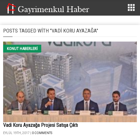
POSTS TAGGED WITH "VADI KORU AYAZAĞA"
KONUT HABERLERI
Vadi Koru Ayazağa Projesi Satışa Çıktı
EYLÜL 19TH, 2017 |
0 COMMENTS