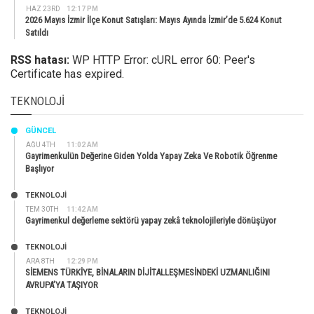
HAZ 23RD
12:17 PM
2026 Mayıs İzmir İlçe Konut Satışları: Mayıs Ayında İzmir’de 5.624 Konut
Satıldı
RSS hatası:
WP HTTP Error: cURL error 60: Peer's
Certificate has expired.
TEKNOLOJI
GÜNCEL
AĞU 4TH
11:02 AM
Gayrimenkulün Değerine Giden Yolda Yapay Zeka Ve Robotik Öğrenme
Başlıyor
TEKNOLOJİ
TEM 30TH
11:42 AM
Gayrimenkul değerleme sektörü yapay zekâ teknolojileriyle dönüşüyor
TEKNOLOJİ
ARA 8TH
12:29 PM
SİEMENS TÜRKİYE, BİNALARIN DİJİTALLEŞMESİNDEKİ UZMANLIĞINI
AVRUPA’YA TAŞIYOR
TEKNOLOJİ