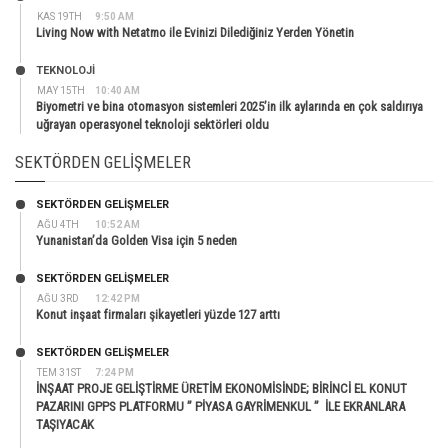
KAS 19TH
9:50 AM
Living Now with Netatmo ile Evinizi Dilediğiniz Yerden Yönetin
TEKNOLOJİ
MAY 15TH
10:40 AM
Biyometri ve bina otomasyon sistemleri 2025’in ilk aylarında en çok saldırıya
uğrayan operasyonel teknoloji sektörleri oldu
SEKTÖRDEN GELIŞMELER
SEKTÖRDEN GELIŞMELER
AĞU 4TH
10:52 AM
Yunanistan’da Golden Visa için 5 neden
SEKTÖRDEN GELIŞMELER
AĞU 3RD
12:42 PM
Konut inşaat firmaları şikayetleri yüzde 127 arttı
SEKTÖRDEN GELIŞMELER
TEM 31ST
7:24 PM
İNŞAAT PROJE GELİŞTİRME ÜRETİM EKONOMİSİNDE; BİRİNCİ EL KONUT
PAZARINI GPPS PLATFORMU ” PİYASA GAYRİMENKUL ” İLE EKRANLARA
TAŞIYACAK