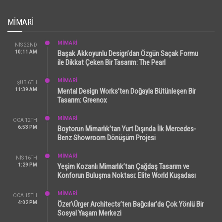
MIMARI
MİMARİ
NIS 22ND
10:11 AM
Başak Akkoyunlu Design’dan Özgün Saçak Formu
ile Dikkat Çeken Bir Tasarım: The Pearl
MİMARİ
ŞUB 6TH
11:39 AM
Mental Design Works’ten Doğayla Bütünleşen Bir
Tasarım: Greenox
MİMARİ
OCA 12TH
6:53 PM
Boytorun Mimarlık’tan Yurt Dışında İlk Mercedes-
Benz Showroom Dönüşüm Projesi
MİMARİ
NIS 16TH
1:29 PM
Yeşim Kozanlı Mimarlık’tan Çağdaş Tasarım ve
Konforun Buluşma Noktası: Elite World Kuşadası
MİMARİ
OCA 15TH
4:02 PM
Özer\Ürger Architects’ten Bağcılar’da Çok Yönlü Bir
Sosyal Yaşam Merkezi