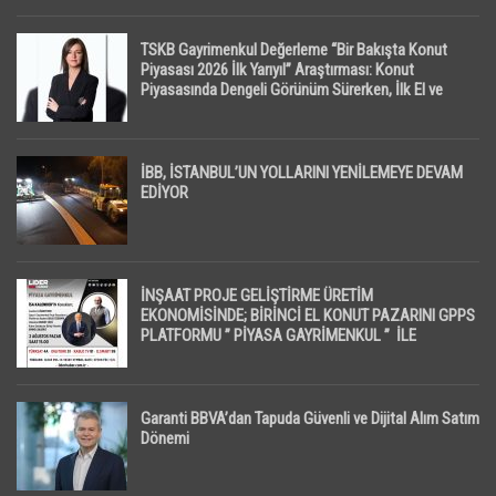
TSKB Gayrimenkul Değerleme “Bir Bakışta Konut
Piyasası 2026 İlk Yarıyıl” Araştırması: Konut
Piyasasında Dengeli Görünüm Sürerken, İlk El ve
İpotekli Satışlarda Sınırlı Toparlanma Dikkat Çekti
İBB, İSTANBUL’UN YOLLARINI YENİLEMEYE DEVAM
EDİYOR
İNŞAAT PROJE GELİŞTİRME ÜRETİM
EKONOMİSİNDE; BİRİNCİ EL KONUT PAZARINI GPPS
PLATFORMU ” PİYASA GAYRİMENKUL ” İLE
EKRANLARA TAŞIYACAK
Garanti BBVA’dan Tapuda Güvenli ve Dijital Alım Satım
Dönemi