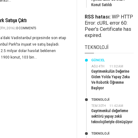
arazi...
Konut Satıldı
RSS hatası:
WP HTTP
rk Satışa Çıktı
Error: cURL error 60:
Peer's Certificate has
0TH, 2016 |
0 COMMENTS
expired.
’daki Vadistanbul projesinde son etap
nbul Park’ta inşaat ve satış başladı.
TEKNOLOJI
2.5 milyar dolar hasılat beklenen
 1900 konut, 103 bin...
GÜNCEL
AĞU 4TH
11:02 AM
Gayrimenkulün Değerine
Giden Yolda Yapay Zeka
Ve Robotik Öğrenme
Başlıyor
TEKNOLOJİ
TEM 30TH
11:42 AM
Gayrimenkul değerleme
sektörü yapay zekâ
teknolojileriyle dönüşüyor
TEKNOLOJİ