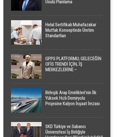
Usulü Planlama
Helal Sertifikalı Muhafazakar
Mutfak Konseptinde Üretim
Standartları
GPPS PLATFORMU; GELECEĞİN
OFİS TRENDİ İÇİN, İŞ
MERKEZLERİNE –
GELİŞTİRİCİLERE ” POD /
KAPSÜL ” UYKU KABİNİ
ÖNERİYOR
Birleşik Arap Emirlikleri’nin İlk
Yüksek Hızlı Demiryolu
Projesine Kalyon İnşaat İmzası
SKD Türkiye ve Sabancı
Üniversitesi İş Birliğiyle