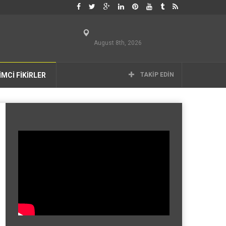
August 8th, 2026
İMCİ FİKİRLER
TAKIP EDIN