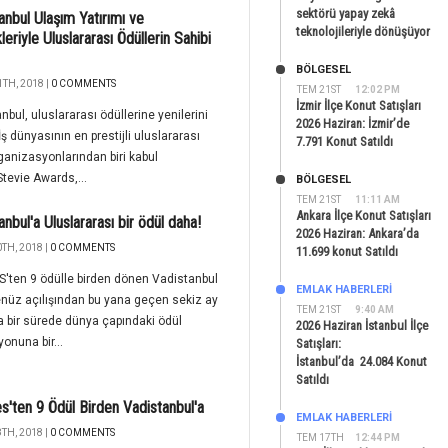
sektörü yapay zekâ
anbul Ulaşım Yatırımı ve
teknolojileriyle dönüşüyor
kleriyle Uluslararası Ödüllerin Sahibi
BÖLGESEL
TH, 2018 |
0 COMMENTS
TEM 21ST
12:02 PM
İzmir İlçe Konut Satışları
nbul, uluslararası ödüllerine yenilerini
2026 Haziran: İzmir’de
 İş dünyasının en prestijli uluslararası
7.791 Konut Satıldı
ganizasyonlarından biri kabul
Stevie Awards,...
BÖLGESEL
TEM 21ST
11:11 AM
Ankara İlçe Konut Satışları
anbul'a Uluslararası bir ödül daha!
2026 Haziran: Ankara’da
TH, 2018 |
0 COMMENTS
11.699 konut Satıldı
'ten 9 ödülle birden dönen Vadistanbul
EMLAK HABERLERI
nüz açılışından bu yana geçen sekiz ay
TEM 21ST
9:40 AM
sa bir sürede dünya çapındaki ödül
2026 Haziran İstanbul İlçe
yonuna bir...
Satışları:
İstanbul’da 24.084 Konut
Satıldı
'ten 9 Ödül Birden Vadistanbul'a
EMLAK HABERLERI
TH, 2018 |
0 COMMENTS
TEM 17TH
12:44 PM