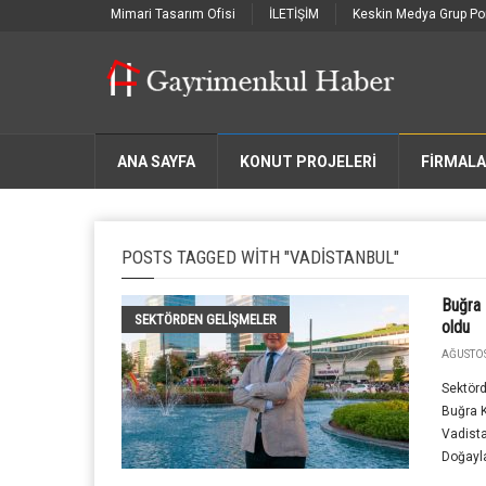
Mimari Tasarım Ofisi
İLETİŞİM
Keskin Medya Grup Por
ANA SAYFA
KONUT PROJELERİ
FIRMAL
POSTS TAGGED WITH "VADISTANBUL"
Buğra 
SEKTÖRDEN GELIŞMELER
oldu
AĞUSTOS
Sektörd
Buğra K
Vadista
Doğayla