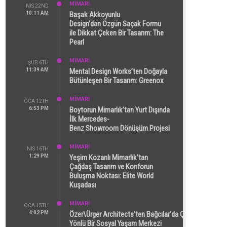
MİMARİ
NIS 22ND
10:11 AM
Başak Akkoyunlu
Design’dan Özgün Saçak Formu
ile Dikkat Çeken Bir Tasarım: The
Pearl
MİMARİ
ŞUB 6TH
11:39 AM
Mental Design Works’ten Doğayla
Bütünleşen Bir Tasarım: Greenox
MİMARİ
OCA 12TH
6:53 PM
Boytorun Mimarlık’tan Yurt Dışında
İlk Mercedes-
Benz Showroom Dönüşüm Projesi
MİMARİ
NIS 16TH
1:29 PM
Yeşim Kozanlı Mimarlık’tan
Çağdaş Tasarım ve Konforun
Buluşma Noktası: Elite World
Kuşadası
MİMARİ
OCA 15TH
4:02 PM
Özer\Ürger Architects’ten Bağcılar’da Çok
Yönlü Bir Sosyal Yaşam Merkezi