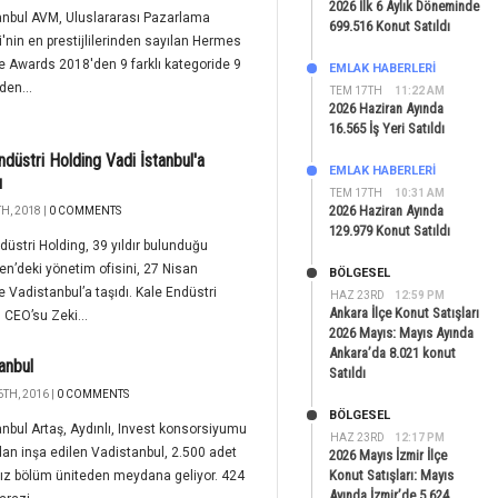
2026 İlk 6 Aylık Döneminde
anbul AVM, Uluslararası Pazarlama
699.516 Konut Satıldı
i'nin en prestijlilerinden sayılan Hermes
e Awards 2018'den 9 farklı kategoride 9
EMLAK HABERLERI
den...
TEM 17TH
11:22 AM
2026 Haziran Ayında
16.565 İş Yeri Satıldı
ndüstri Holding Vadi İstanbul'a
EMLAK HABERLERI
ı
TEM 17TH
10:31 AM
2026 Haziran Ayında
H, 2018 |
0 COMMENTS
129.979 Konut Satıldı
düstri Holding, 39 yıldır bulunduğu
n’deki yönetim ofisini, 27 Nisan
BÖLGESEL
yle Vadistanbul’a taşıdı. Kale Endüstri
HAZ 23RD
12:59 PM
Ankara İlçe Konut Satışları
 CEO’su Zeki...
2026 Mayıs: Mayıs Ayında
Ankara’da 8.021 konut
anbul
Satıldı
TH, 2016 |
0 COMMENTS
BÖLGESEL
nbul Artaş, Aydınlı, Invest konsorsiyumu
HAZ 23RD
12:17 PM
dan inşa edilen Vadistanbul, 2.500 adet
2026 Mayıs İzmir İlçe
Konut Satışları: Mayıs
ız bölüm üniteden meydana geliyor. 424
Ayında İzmir’de 5.624