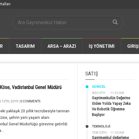
talları
AR
TASARIM
ARSA – ARAZİ
İŞ YÖNETİMİ
GİRİŞ
SATIŞ
Köse, Vadistanbul Genel Müdürü
GÜNCEL
AĞU 4TH
11:02 AM
Gayrimenkulün Değerine
 12TH, 2019 |
0 COMMENTS
Giden Yolda Yapay Zeka
Ve Robotik Öğrenme
eki yaklaşık 20 yıllık tecrübesiyle tanınan
Başlıyor
öse, şehrin yeni yaşam alanı
nbul Genel Müdürlüğü görevine getirildi.
TEKNOLOJİ
...
TEM 30TH
11:42 AM
Gayrimenkul değerleme