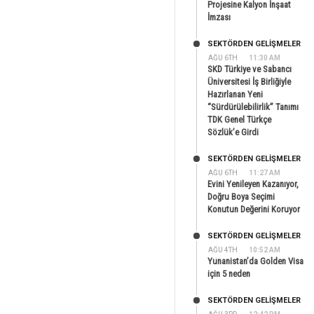
Projesine Kalyon İnşaat
İmzası
SEKTÖRDEN GELIŞMELER
AĞU 6TH
11:30 AM
SKD Türkiye ve Sabancı
Üniversitesi İş Birliğiyle
Hazırlanan Yeni
“Sürdürülebilirlik” Tanımı
TDK Genel Türkçe
Sözlük’e Girdi
SEKTÖRDEN GELIŞMELER
AĞU 6TH
11:27 AM
Evini Yenileyen Kazanıyor,
Doğru Boya Seçimi
Konutun Değerini Koruyor
SEKTÖRDEN GELIŞMELER
AĞU 4TH
10:52 AM
Yunanistan’da Golden Visa
için 5 neden
SEKTÖRDEN GELIŞMELER