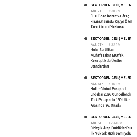
SEKTÖRDEN GELIŞMELER
AĞU 7TH
3:38 PM
Fuzul’den Konut ve Araç
Finansmanında Kişiye Özel
Terzi Usulü Planlama
SEKTÖRDEN GELIŞMELER
AĞU 7TH
3:32 PM
Helal Sertifikalı
Muhafazakar Mutfak
Konseptinde Üretim
Standartları
SEKTÖRDEN GELIŞMELER
AĞU 6TH
6:15 PM
Notte Global Pasaport
Endeksi 2026 Güncellendi:
Türk Pasaportu 199 Ülke
Arasında 86. Sırada
SEKTÖRDEN GELIŞMELER
AĞU 6TH
12:34 PM
Birleşik Arap Emirlikleri’nin
İlk Yüksek Hızlı Demiryolu