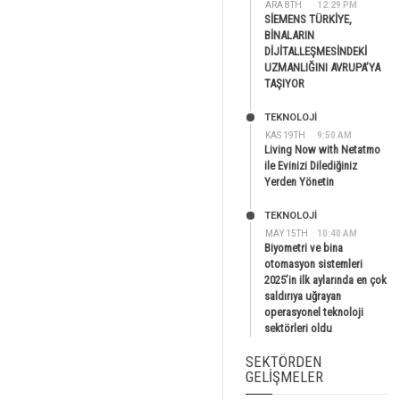
ARA 8TH
12:29 PM
SİEMENS TÜRKİYE,
BİNALARIN
DİJİTALLEŞMESİNDEKİ
UZMANLIĞINI AVRUPA’YA
TAŞIYOR
TEKNOLOJİ
KAS 19TH
9:50 AM
Living Now with Netatmo
ile Evinizi Dilediğiniz
Yerden Yönetin
TEKNOLOJİ
MAY 15TH
10:40 AM
Biyometri ve bina
otomasyon sistemleri
2025’in ilk aylarında en çok
saldırıya uğrayan
operasyonel teknoloji
sektörleri oldu
SEKTÖRDEN
GELIŞMELER