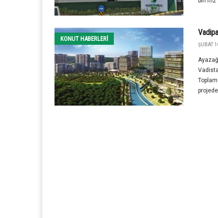
bin m2 
Vadipa
KONUT HABERLERI
ŞUBAT 1
Ayazağa
Vadista
Toplam 
projede