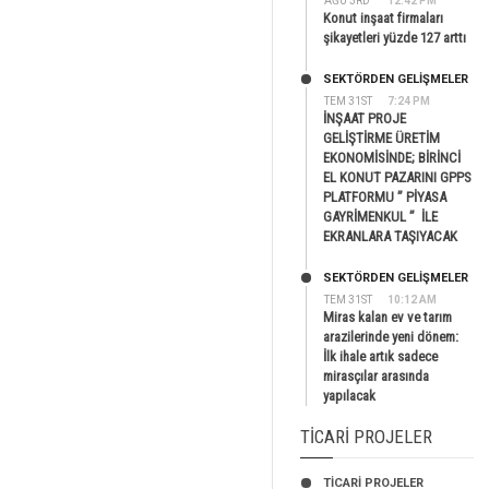
AĞU 3RD
12:42 PM
Konut inşaat firmaları
şikayetleri yüzde 127 arttı
SEKTÖRDEN GELIŞMELER
TEM 31ST
7:24 PM
İNŞAAT PROJE
GELİŞTİRME ÜRETİM
EKONOMİSİNDE; BİRİNCİ
EL KONUT PAZARINI GPPS
PLATFORMU ” PİYASA
GAYRİMENKUL ” İLE
EKRANLARA TAŞIYACAK
SEKTÖRDEN GELIŞMELER
TEM 31ST
10:12 AM
Miras kalan ev ve tarım
arazilerinde yeni dönem:
İlk ihale artık sadece
mirasçılar arasında
yapılacak
TICARI PROJELER
TİCARİ PROJELER