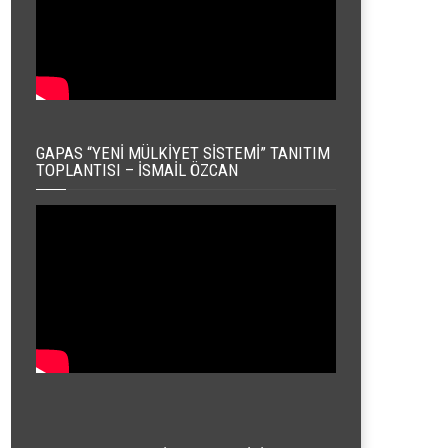
GAPAS “YENI MÜLKIYET SISTEMI” TANITIM
TOPLANTISI – İSMAIL ÖZCAN