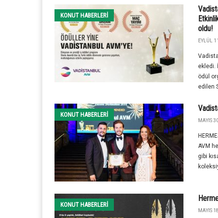
Vadist
KONUT HABERLERI
Etkinli
oldu!
EYLÜL 11
Vadista
ekledi.
ödül or
edilen 
Vadist
KONUT HABERLERI
MAYIS 30
HERMES
AVM he
gibi kı
koleksi
Hermes
KONUT HABERLERI
MAYIS 18