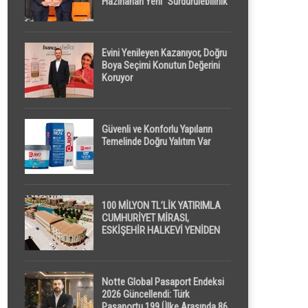
Hazırlanan Yeni “Sürdürülebilirlik”
Tanımı TDK Genel Türkçe
Sözlük’e Girdi
Evini Yenileyen Kazanıyor, Doğru
Boya Seçimi Konutun Değerini
Koruyor
Güvenli ve Konforlu Yapıların
Temelinde Doğru Yalıtım Var
100 MİLYON TL’LİK YATIRIMLA
CUMHURİYET MİRASI,
ESKİŞEHİR HALKEVİ YENİDEN
HAYAT BULUYOR
Notte Global Pasaport Endeksi
2026 Güncellendi: Türk
Pasaportu 199 Ülke Arasında 86.