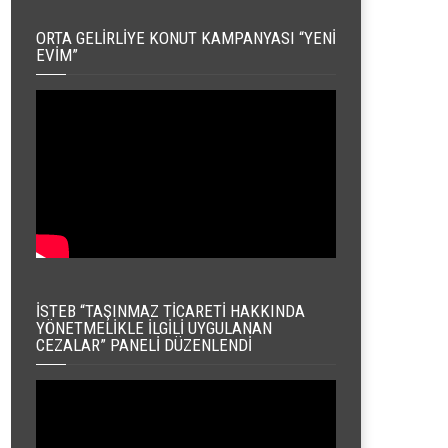
ORTA GELIRLIYE KONUT KAMPANYASI “YENI
EVIM”
İSTEB “TAŞINMAZ TICARETI HAKKINDA
YÖNETMELIKLE İLGILI UYGULANAN
CEZALAR” PANELI DÜZENLENDI