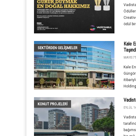
Vadist
Ödüller
Creativ
ödül bir
Kale E
SEKTÖRDEN GELIŞMELER
Taşınd
MAYIS 7T
Kale En
Güngöre
itibari
Holding
Vadist
KONUT PROJELERI
EYLÜL 16
Vadista
tarafın
bağıms