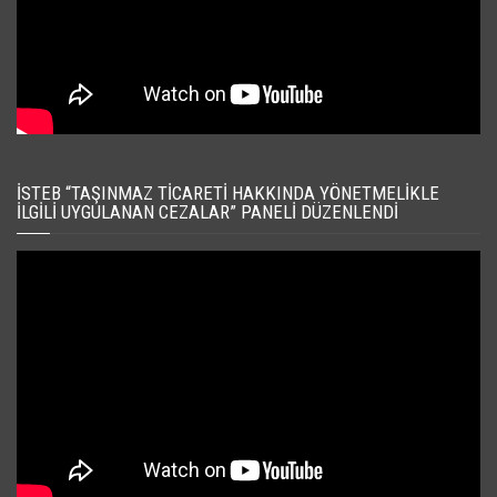
İSTEB “TAŞINMAZ TICARETI HAKKINDA YÖNETMELIKLE
İLGILI UYGULANAN CEZALAR” PANELI DÜZENLENDI