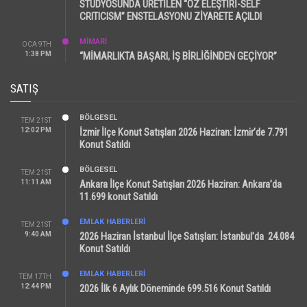
STÜDYOSUNDA ÜRETİLEN “ÖZ ELEŞTİRİ-SELF
CRITICISM” ENSTELASYONU ZİYARETE AÇILDI
MİMARİ
OCA 9TH
1:38 PM
“MİMARLIKTA BAŞARI, İŞ BİRLİĞİNDEN GEÇİYOR”
SATIŞ
BÖLGESEL
TEM 21ST
12:02 PM
İzmir İlçe Konut Satışları 2026 Haziran: İzmir’de 7.791
Konut Satıldı
BÖLGESEL
TEM 21ST
11:11 AM
Ankara İlçe Konut Satışları 2026 Haziran: Ankara’da
11.699 konut Satıldı
EMLAK HABERLERI
TEM 21ST
9:40 AM
2026 Haziran İstanbul İlçe Satışları: İstanbul’da 24.084
Konut Satıldı
EMLAK HABERLERI
TEM 17TH
12:44 PM
2026 İlk 6 Aylık Döneminde 699.516 Konut Satıldı