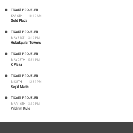
TİCARİ PROJELER
KAS 6TH
10:12 AM
Gold Plaza
TİCARİ PROJELER
MAY 31ST
3:10 PM
Hukukçular Towers
TİCARİ PROJELER
MAY 25TH
5:51 PM
K Plaza
TİCARİ PROJELER
NIS 8TH
12:34 PM
Royal Marin
TİCARİ PROJELER
MAR 16TH
3:30 PM
Yıldırım Kule