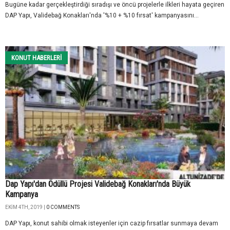
Bugüne kadar gerçekleştirdiği sıradışı ve öncü projelerle ilkleri hayata geçiren
DAP Yapı, Validebağ Konakları'nda '%10 + %10 fırsat' kampanyasını...
KONUT HABERLERI
Dap Yapı'dan Ödüllü Projesi Validebağ Konakları'nda Büyük
Kampanya
EKIM 4TH, 2019 |
0 COMMENTS
DAP Yapı, konut sahibi olmak isteyenler için cazip fırsatlar sunmaya devam