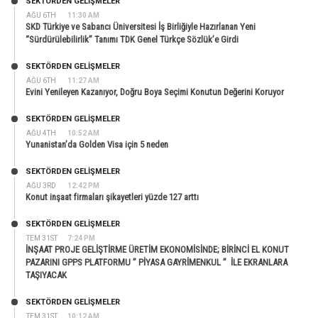
SEKTÖRDEN GELIŞMELER
AĞU 6TH
11:30 AM
SKD Türkiye ve Sabancı Üniversitesi İş Birliğiyle Hazırlanan Yeni
“Sürdürülebilirlik” Tanımı TDK Genel Türkçe Sözlük’e Girdi
SEKTÖRDEN GELIŞMELER
AĞU 6TH
11:27 AM
Evini Yenileyen Kazanıyor, Doğru Boya Seçimi Konutun Değerini Koruyor
SEKTÖRDEN GELIŞMELER
AĞU 4TH
10:52 AM
Yunanistan’da Golden Visa için 5 neden
SEKTÖRDEN GELIŞMELER
AĞU 3RD
12:42 PM
Konut inşaat firmaları şikayetleri yüzde 127 arttı
SEKTÖRDEN GELIŞMELER
TEM 31ST
7:24 PM
İNŞAAT PROJE GELİŞTİRME ÜRETİM EKONOMİSİNDE; BİRİNCİ EL KONUT
PAZARINI GPPS PLATFORMU ” PİYASA GAYRİMENKUL ” İLE EKRANLARA
TAŞIYACAK
SEKTÖRDEN GELIŞMELER
TEM 31ST
10:12 AM