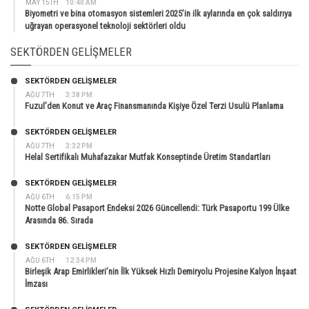
MAY 15TH
10:40 AM
Biyometri ve bina otomasyon sistemleri 2025’in ilk aylarında en çok saldırıya
uğrayan operasyonel teknoloji sektörleri oldu
SEKTÖRDEN GELIŞMELER
SEKTÖRDEN GELIŞMELER
AĞU 7TH
3:38 PM
Fuzul’den Konut ve Araç Finansmanında Kişiye Özel Terzi Usulü Planlama
SEKTÖRDEN GELIŞMELER
AĞU 7TH
3:32 PM
Helal Sertifikalı Muhafazakar Mutfak Konseptinde Üretim Standartları
SEKTÖRDEN GELIŞMELER
AĞU 6TH
6:15 PM
Notte Global Pasaport Endeksi 2026 Güncellendi: Türk Pasaportu 199 Ülke
Arasında 86. Sırada
SEKTÖRDEN GELIŞMELER
AĞU 6TH
12:34 PM
Birleşik Arap Emirlikleri’nin İlk Yüksek Hızlı Demiryolu Projesine Kalyon İnşaat
İmzası