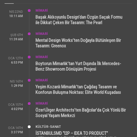
MİMARİ
NIS 22ND
10:11 AM
Başak Akkoyunlu Design’dan Özgün Saçak Formu
ile Dikkat Çeken Bir Tasarım: The Pearl
MİMARİ
ŞUB 6TH
11:39 AM
Mental Design Works’ten Doğayla Bütünleşen Bir
Tasarım: Greenox
MİMARİ
OCA 12TH
6:53 PM
Boytorun Mimarlık’tan Yurt Dışında İlk Mercedes-
Benz Showroom Dönüşüm Projesi
MİMARİ
NIS 16TH
1:29 PM
Yeşim Kozanlı Mimarlık’tan Çağdaş Tasarım ve
Konforun Buluşma Noktası: Elite World Kuşadası
MİMARİ
OCA 15TH
4:02 PM
Özer\Ürger Architects’ten Bağcılar’da Çok Yönlü Bir
Sosyal Yaşam Merkezi
KÜLTÜR-SANAT
OCA 14TH
3:37 PM
İSTANBULSMD “I2P – IDEA TO PRODUCT”