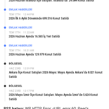
2026 Haziran İstanbul İlçe Satışları: İstanbul’da 24.084 Konut Satıldı
EMLAK HABERLERI
TEM 17TH
12:44 PM
2026 İlk 6 Aylık Döneminde 699.516 Konut Satıldı
EMLAK HABERLERI
TEM 17TH
11:22 AM
2026 Haziran Ayında 16.565 İş Yeri Satıldı
EMLAK HABERLERI
TEM 17TH
10:31 AM
2026 Haziran Ayında 129.979 Konut Satıldı
BÖLGESEL
HAZ 23RD
12:59 PM
Ankara İlçe Konut Satışları 2026 Mayıs: Mayıs Ayında Ankara’da 8.021 konut
Satıldı
BÖLGESEL
HAZ 23RD
12:17 PM
2026 Mayıs İzmir İlçe Konut Satışları: Mayıs Ayında İzmir’de 5.624 Konut
Satıldı
RSS hatası:
WP HTTP Error: cURL error 60: Peer's