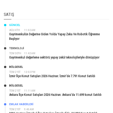
SATIŞ
GÜNCEL
AĞU 4TH
11:02 AM
Gayrimenkulün Değerine Giden Yolda Yapay Zeka Ve Robotik Öğrenme
Başlıyor
TEKNOLOJİ
TEM 30TH
11:42 AM
Gayrimenkul değerleme sektörü yapay zekâ teknolojileriyle dönüşüyor
BÖLGESEL
TEM 21ST
12:02 PM
İzmir İlçe Konut Satışları 2026 Haziran: İzmir’de 7.791 Konut Satıldı
BÖLGESEL
TEM 21ST
11:11 AM
Ankara İlçe Konut Satışları 2026 Haziran: Ankara’da 11.699 konut Satıldı
EMLAK HABERLERI
TEM 21ST
9:40 AM