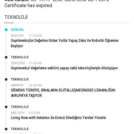
Certificate has expired.
TEKNOLOJI
GÜNCEL
AĞU 4TH
11:02 AM
Gayrimenkulün Değerine Giden Yolda Yapay Zeka Ve Robotik Öğrenme
Başlıyor
TEKNOLOJİ
TEM 30TH
11:42 AM
Gayrimenkul değerleme sektörü yapay zekâ teknolojileriyle dönüşüyor
TEKNOLOJİ
ARA 8TH
12:29 PM
SİEMENS TÜRKİYE, BİNALARIN DİJİTALLEŞMESİNDEKİ UZMANLIĞINI
AVRUPA’YA TAŞIYOR
TEKNOLOJİ
KAS 19TH
9:50 AM
Living Now with Netatmo ile Evinizi Dilediğiniz Yerden Yönetin
TEKNOLOJİ