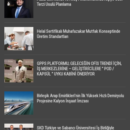
Terzi Usulü Planlama
Helal Sertifikalı Muhafazakar Mutfak Konseptinde
Üretim Standartları
GPPS PLATFORMU; GELECEĞİN OFİS TRENDİ İÇİN,
İŞ MERKEZLERİNE – GELİŞTİRİCİLERE ” POD /
KAPSÜL ” UYKU KABİNİ ÖNERİYOR
Birleşik Arap Emirlikleri’nin İlk Yüksek Hızlı Demiryolu
Projesine Kalyon İnşaat İmzası
SKD Türkiye ve Sabancı Üniversitesi İş Birliğiyle