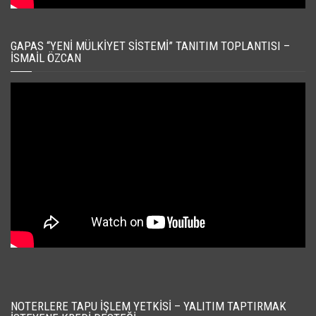
GAPAS “YENI MÜLKIYET SISTEMI” TANITIM TOPLANTISI –
İSMAIL ÖZCAN
NOTERLERE TAPU İŞLEM YETKISI – YALITIM TAPTIRMAK