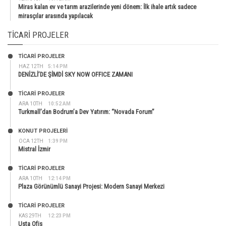
Miras kalan ev ve tarım arazilerinde yeni dönem: İlk ihale artık sadece
mirasçılar arasında yapılacak
TICARI PROJELER
TİCARİ PROJELER
HAZ 12TH
5:14 PM
DENİZLİ’DE ŞİMDİ SKY NOW OFFICE ZAMANI
TİCARİ PROJELER
ARA 10TH
10:52 AM
Turkmall’dan Bodrum’a Dev Yatırım: “Novada Forum”
KONUT PROJELERI
OCA 12TH
1:39 PM
Mistral İzmir
TİCARİ PROJELER
ARA 10TH
12:14 PM
Plaza Görünümlü Sanayi Projesi: Modern Sanayi Merkezi
TİCARİ PROJELER
KAS 29TH
12:23 PM
Usta Ofis