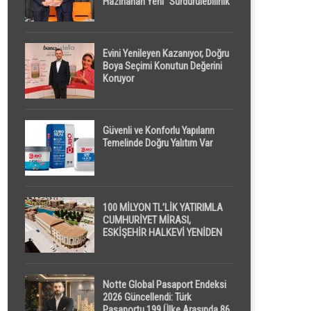
Hazırlanan Yeni “Sürdürülebilirlik”
Tanımı TDK Genel Türkçe
Sözlük’e Girdi
Evini Yenileyen Kazanıyor, Doğru
Boya Seçimi Konutun Değerini
Koruyor
Güvenli ve Konforlu Yapıların
Temelinde Doğru Yalıtım Var
100 MİLYON TL’LİK YATIRIMLA
CUMHURİYET MİRASI,
ESKİŞEHİR HALKEVİ YENİDEN
HAYAT BULUYOR
Notte Global Pasaport Endeksi
2026 Güncellendi: Türk
Pasaportu 199 Ülke Arasında 86.