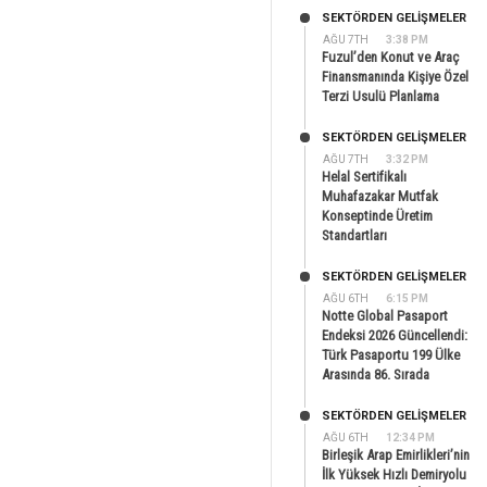
SEKTÖRDEN GELIŞMELER
AĞU 7TH
3:38 PM
Fuzul’den Konut ve Araç
Finansmanında Kişiye Özel
Terzi Usulü Planlama
SEKTÖRDEN GELIŞMELER
AĞU 7TH
3:32 PM
Helal Sertifikalı
Muhafazakar Mutfak
Konseptinde Üretim
Standartları
SEKTÖRDEN GELIŞMELER
AĞU 6TH
6:15 PM
Notte Global Pasaport
Endeksi 2026 Güncellendi:
Türk Pasaportu 199 Ülke
Arasında 86. Sırada
SEKTÖRDEN GELIŞMELER
AĞU 6TH
12:34 PM
Birleşik Arap Emirlikleri’nin
İlk Yüksek Hızlı Demiryolu