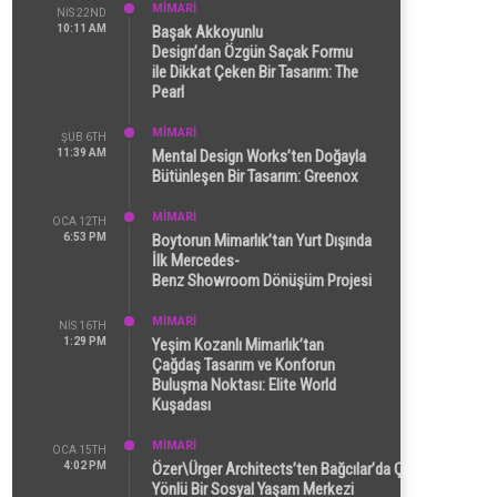
MİMARİ
NIS 22ND
10:11 AM
Başak Akkoyunlu
Design’dan Özgün Saçak Formu
ile Dikkat Çeken Bir Tasarım: The
Pearl
MİMARİ
ŞUB 6TH
11:39 AM
Mental Design Works’ten Doğayla
Bütünleşen Bir Tasarım: Greenox
MİMARİ
OCA 12TH
6:53 PM
Boytorun Mimarlık’tan Yurt Dışında
İlk Mercedes-
Benz Showroom Dönüşüm Projesi
MİMARİ
NIS 16TH
1:29 PM
Yeşim Kozanlı Mimarlık’tan
Çağdaş Tasarım ve Konforun
Buluşma Noktası: Elite World
Kuşadası
MİMARİ
OCA 15TH
4:02 PM
Özer\Ürger Architects’ten Bağcılar’da Çok
Yönlü Bir Sosyal Yaşam Merkezi