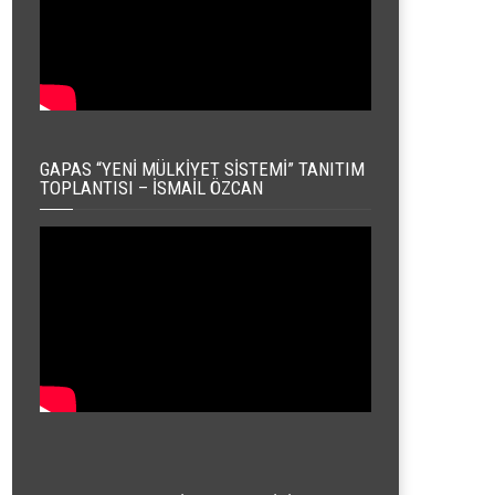
GAPAS “YENI MÜLKIYET SISTEMI” TANITIM
TOPLANTISI – İSMAIL ÖZCAN