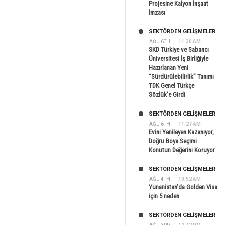
Projesine Kalyon İnşaat
İmzası
SEKTÖRDEN GELIŞMELER
AĞU 6TH
11:30 AM
SKD Türkiye ve Sabancı
Üniversitesi İş Birliğiyle
Hazırlanan Yeni
“Sürdürülebilirlik” Tanımı
TDK Genel Türkçe
Sözlük’e Girdi
SEKTÖRDEN GELIŞMELER
AĞU 6TH
11:27 AM
Evini Yenileyen Kazanıyor,
Doğru Boya Seçimi
Konutun Değerini Koruyor
SEKTÖRDEN GELIŞMELER
AĞU 4TH
10:52 AM
Yunanistan’da Golden Visa
için 5 neden
SEKTÖRDEN GELIŞMELER