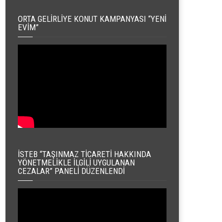
ORTA GELIRLIYE KONUT KAMPANYASI “YENI
EVIM”
İSTEB “TAŞINMAZ TICARETI HAKKINDA
YÖNETMELIKLE İLGILI UYGULANAN
CEZALAR” PANELI DÜZENLENDI