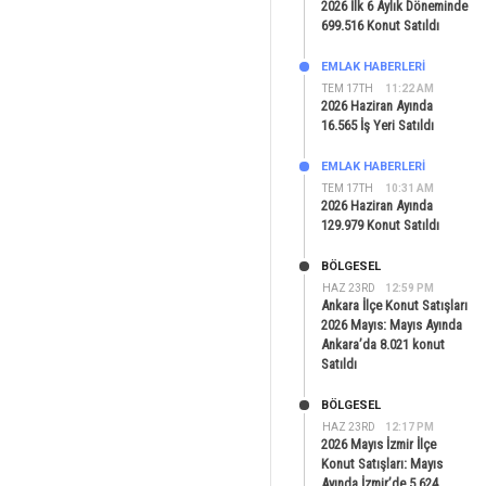
2026 İlk 6 Aylık Döneminde
699.516 Konut Satıldı
EMLAK HABERLERI
TEM 17TH
11:22 AM
2026 Haziran Ayında
16.565 İş Yeri Satıldı
EMLAK HABERLERI
TEM 17TH
10:31 AM
2026 Haziran Ayında
129.979 Konut Satıldı
BÖLGESEL
HAZ 23RD
12:59 PM
Ankara İlçe Konut Satışları
2026 Mayıs: Mayıs Ayında
Ankara’da 8.021 konut
Satıldı
BÖLGESEL
HAZ 23RD
12:17 PM
2026 Mayıs İzmir İlçe
Konut Satışları: Mayıs
Ayında İzmir’de 5.624