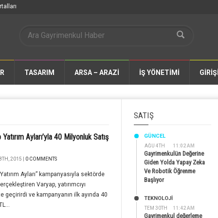
talları
AR
TASARIM
ARSA – ARAZİ
İŞ YÖNETİMİ
GİRİŞ
SATIŞ
 Yatırım Ayları’yla 40 Milyonluk Satış
GÜNCEL
AĞU 4TH
11:02 AM
Gayrimenkulün Değerine
8TH, 2015 |
0 COMMENTS
Giden Yolda Yapay Zeka
Ve Robotik Öğrenme
Yatırım Ayları” kampanyasıyla sektörde
Başlıyor
 gerçekleştiren Varyap, yatırımcıyı
e geçirirdi ve kampanyanın ilk ayında 40
TEKNOLOJİ
L...
TEM 30TH
11:42 AM
Gayrimenkul değerleme