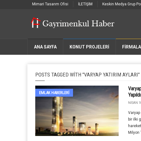
Mimari Tasarım Ofisi
İLETİŞİM
Keskin Medya Grup Por
ANA SAYFA
KONUT PROJELERİ
FIRMAL
POSTS TAGGED WITH "VARYAP YATIRIM AYLARI"
Varyap
EMLAK HABERLERI
Yapıldı
NISAN 1
Varyap 
bir ilki
hareket
Milyon T