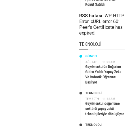
Konut Satıldı
RSS hatası:
WP HTTP
Error: cURL error 60:
Peer's Certificate has
expired.
TEKNOLOJI
GÜNCEL
AĞU 4TH
11:02 AM
Gayrimenkulün Değerine
Giden Yolda Yapay Zeka
Ve Robotik Öğrenme
Başlıyor
TEKNOLOJİ
TEM 30TH
11:42 AM
Gayrimenkul değerleme
sektörü yapay zekâ
teknolojileriyle dönüşüyor
TEKNOLOJİ