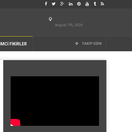
August 7th, 2026
İMCİ FİKİRLER
TAKIP EDIN