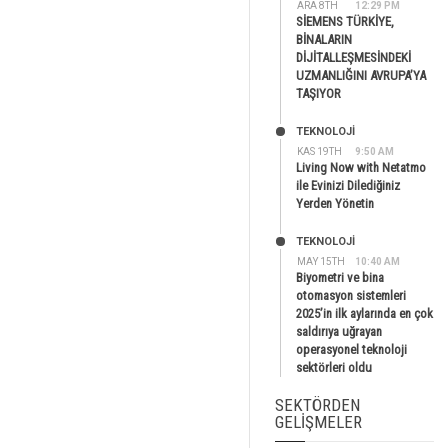
ARA 8TH
12:29 PM
SİEMENS TÜRKİYE,
BİNALARIN
DİJİTALLEŞMESİNDEKİ
UZMANLIĞINI AVRUPA’YA
TAŞIYOR
TEKNOLOJİ
KAS 19TH
9:50 AM
Living Now with Netatmo
ile Evinizi Dilediğiniz
Yerden Yönetin
TEKNOLOJİ
MAY 15TH
10:40 AM
Biyometri ve bina
otomasyon sistemleri
2025’in ilk aylarında en çok
saldırıya uğrayan
operasyonel teknoloji
sektörleri oldu
SEKTÖRDEN
GELIŞMELER