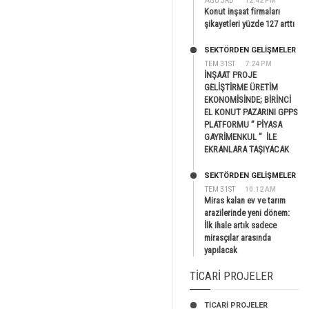
AĞU 3RD
12:42 PM
Konut inşaat firmaları
şikayetleri yüzde 127 arttı
SEKTÖRDEN GELIŞMELER
TEM 31ST
7:24 PM
İNŞAAT PROJE
GELİŞTİRME ÜRETİM
EKONOMİSİNDE; BİRİNCİ
EL KONUT PAZARINI GPPS
PLATFORMU ” PİYASA
GAYRİMENKUL ” İLE
EKRANLARA TAŞIYACAK
SEKTÖRDEN GELIŞMELER
TEM 31ST
10:12 AM
Miras kalan ev ve tarım
arazilerinde yeni dönem:
İlk ihale artık sadece
mirasçılar arasında
yapılacak
TICARI PROJELER
TİCARİ PROJELER