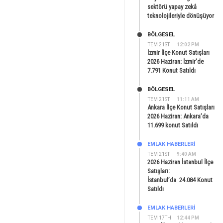
sektörü yapay zekâ
teknolojileriyle dönüşüyor
BÖLGESEL
TEM 21ST
12:02 PM
İzmir İlçe Konut Satışları
2026 Haziran: İzmir’de
7.791 Konut Satıldı
BÖLGESEL
TEM 21ST
11:11 AM
Ankara İlçe Konut Satışları
2026 Haziran: Ankara’da
11.699 konut Satıldı
EMLAK HABERLERI
TEM 21ST
9:40 AM
2026 Haziran İstanbul İlçe
Satışları:
İstanbul’da 24.084 Konut
Satıldı
EMLAK HABERLERI
TEM 17TH
12:44 PM