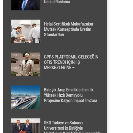
Usulü Planlama
Helal Sertifikalı Muhafazakar
Mutfak Konseptinde Üretim
Standartları
GPPS PLATFORMU; GELECEĞİN
OFİS TRENDİ İÇİN, İŞ
MERKEZLERİNE –
GELİŞTİRİCİLERE ” POD /
KAPSÜL ” UYKU KABİNİ
ÖNERİYOR
Birleşik Arap Emirlikleri’nin İlk
Yüksek Hızlı Demiryolu
Projesine Kalyon İnşaat İmzası
SKD Türkiye ve Sabancı
Üniversitesi İş Birliğiyle