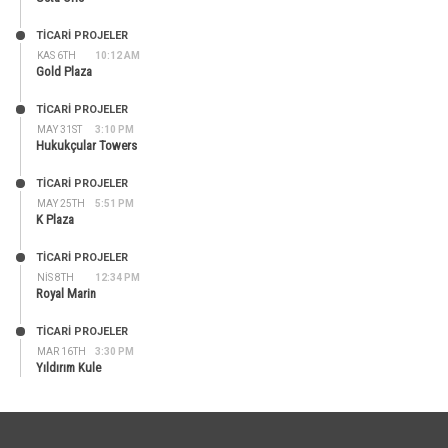
TİCARİ PROJELER
KAS 6TH
10:12 AM
Gold Plaza
TİCARİ PROJELER
MAY 31ST
3:10 PM
Hukukçular Towers
TİCARİ PROJELER
MAY 25TH
5:51 PM
K Plaza
TİCARİ PROJELER
NIS 8TH
12:34 PM
Royal Marin
TİCARİ PROJELER
MAR 16TH
3:30 PM
Yıldırım Kule