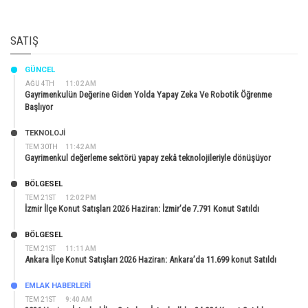
SATIŞ
GÜNCEL
AĞU 4TH
11:02 AM
Gayrimenkulün Değerine Giden Yolda Yapay Zeka Ve Robotik Öğrenme
Başlıyor
TEKNOLOJİ
TEM 30TH
11:42 AM
Gayrimenkul değerleme sektörü yapay zekâ teknolojileriyle dönüşüyor
BÖLGESEL
TEM 21ST
12:02 PM
İzmir İlçe Konut Satışları 2026 Haziran: İzmir’de 7.791 Konut Satıldı
BÖLGESEL
TEM 21ST
11:11 AM
Ankara İlçe Konut Satışları 2026 Haziran: Ankara’da 11.699 konut Satıldı
EMLAK HABERLERI
TEM 21ST
9:40 AM