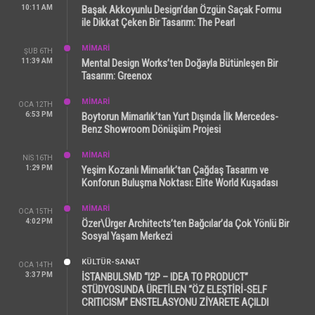
10:11 AM
Başak Akkoyunlu Design’dan Özgün Saçak Formu
ile Dikkat Çeken Bir Tasarım: The Pearl
MİMARİ
ŞUB 6TH
11:39 AM
Mental Design Works’ten Doğayla Bütünleşen Bir
Tasarım: Greenox
MİMARİ
OCA 12TH
6:53 PM
Boytorun Mimarlık’tan Yurt Dışında İlk Mercedes-
Benz Showroom Dönüşüm Projesi
MİMARİ
NIS 16TH
1:29 PM
Yeşim Kozanlı Mimarlık’tan Çağdaş Tasarım ve
Konforun Buluşma Noktası: Elite World Kuşadası
MİMARİ
OCA 15TH
4:02 PM
Özer\Ürger Architects’ten Bağcılar’da Çok Yönlü Bir
Sosyal Yaşam Merkezi
KÜLTÜR-SANAT
OCA 14TH
3:37 PM
İSTANBULSMD “I2P – IDEA TO PRODUCT”
STÜDYOSUNDA ÜRETİLEN “ÖZ ELEŞTİRİ-SELF
CRITICISM” ENSTELASYONU ZİYARETE AÇILDI