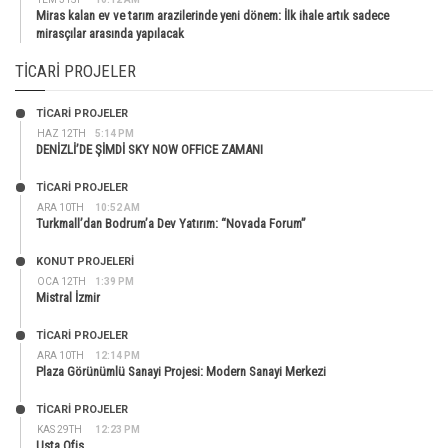
Miras kalan ev ve tarım arazilerinde yeni dönem: İlk ihale artık sadece
mirasçılar arasında yapılacak
TICARI PROJELER
TİCARİ PROJELER
HAZ 12TH
5:14 PM
DENİZLİ’DE ŞİMDİ SKY NOW OFFICE ZAMANI
TİCARİ PROJELER
ARA 10TH
10:52 AM
Turkmall’dan Bodrum’a Dev Yatırım: “Novada Forum”
KONUT PROJELERI
OCA 12TH
1:39 PM
Mistral İzmir
TİCARİ PROJELER
ARA 10TH
12:14 PM
Plaza Görünümlü Sanayi Projesi: Modern Sanayi Merkezi
TİCARİ PROJELER
KAS 29TH
12:23 PM
Usta Ofis