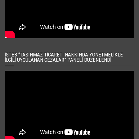
İSTEB “TAŞINMAZ TICARETI HAKKINDA YÖNETMELIKLE
İLGILI UYGULANAN CEZALAR” PANELI DÜZENLENDI