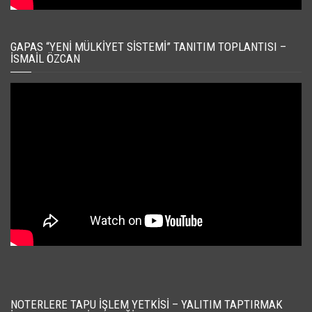
GAPAS “YENI MÜLKIYET SISTEMI” TANITIM TOPLANTISI –
İSMAIL ÖZCAN
NOTERLERE TAPU İŞLEM YETKISI – YALITIM TAPTIRMAK