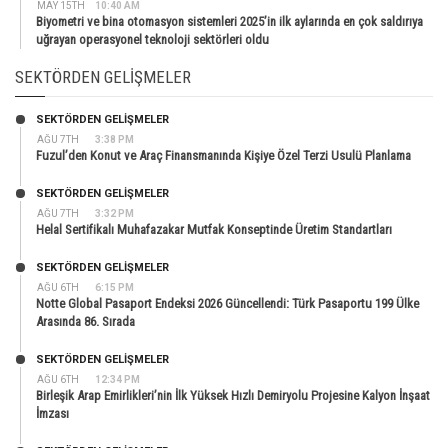
MAY 15TH
10:40 AM
Biyometri ve bina otomasyon sistemleri 2025’in ilk aylarında en çok saldırıya
uğrayan operasyonel teknoloji sektörleri oldu
SEKTÖRDEN GELIŞMELER
SEKTÖRDEN GELIŞMELER
AĞU 7TH
3:38 PM
Fuzul’den Konut ve Araç Finansmanında Kişiye Özel Terzi Usulü Planlama
SEKTÖRDEN GELIŞMELER
AĞU 7TH
3:32 PM
Helal Sertifikalı Muhafazakar Mutfak Konseptinde Üretim Standartları
SEKTÖRDEN GELIŞMELER
AĞU 6TH
6:15 PM
Notte Global Pasaport Endeksi 2026 Güncellendi: Türk Pasaportu 199 Ülke
Arasında 86. Sırada
SEKTÖRDEN GELIŞMELER
AĞU 6TH
12:34 PM
Birleşik Arap Emirlikleri’nin İlk Yüksek Hızlı Demiryolu Projesine Kalyon İnşaat
İmzası