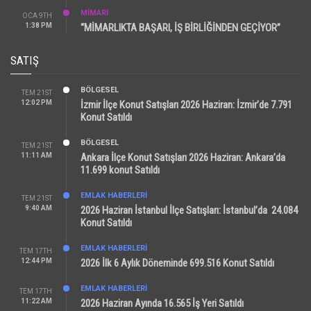
MİMARİ
OCA 9TH
1:38 PM
“MİMARLIKTA BAŞARI, İŞ BİRLİĞİNDEN GEÇİYOR”
SATIŞ
BÖLGESEL
TEM 21ST
12:02 PM
İzmir İlçe Konut Satışları 2026 Haziran: İzmir’de 7.791
Konut Satıldı
BÖLGESEL
TEM 21ST
11:11 AM
Ankara İlçe Konut Satışları 2026 Haziran: Ankara’da
11.699 konut Satıldı
EMLAK HABERLERI
TEM 21ST
9:40 AM
2026 Haziran İstanbul İlçe Satışları: İstanbul’da 24.084
Konut Satıldı
EMLAK HABERLERI
TEM 17TH
12:44 PM
2026 İlk 6 Aylık Döneminde 699.516 Konut Satıldı
EMLAK HABERLERI
TEM 17TH
11:22 AM
2026 Haziran Ayında 16.565 İş Yeri Satıldı