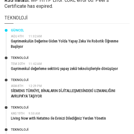
RSS hatası:
WP HTTP Error: cURL error 60: Peer's
Certificate has expired.
TEKNOLOJI
GÜNCEL
AĞU 4TH
11:02 AM
Gayrimenkulün Değerine Giden Yolda Yapay Zeka Ve Robotik Öğrenme
Başlıyor
TEKNOLOJİ
TEM 30TH
11:42 AM
Gayrimenkul değerleme sektörü yapay zekâ teknolojileriyle dönüşüyor
TEKNOLOJİ
ARA 8TH
12:29 PM
SİEMENS TÜRKİYE, BİNALARIN DİJİTALLEŞMESİNDEKİ UZMANLIĞINI
AVRUPA’YA TAŞIYOR
TEKNOLOJİ
KAS 19TH
9:50 AM
Living Now with Netatmo ile Evinizi Dilediğiniz Yerden Yönetin
TEKNOLOJİ