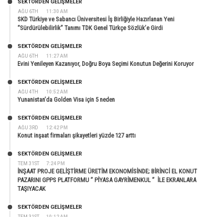
SEKTÖRDEN GELIŞMELER
AĞU 6TH
11:30 AM
SKD Türkiye ve Sabancı Üniversitesi İş Birliğiyle Hazırlanan Yeni
“Sürdürülebilirlik” Tanımı TDK Genel Türkçe Sözlük’e Girdi
SEKTÖRDEN GELIŞMELER
AĞU 6TH
11:27 AM
Evini Yenileyen Kazanıyor, Doğru Boya Seçimi Konutun Değerini Koruyor
SEKTÖRDEN GELIŞMELER
AĞU 4TH
10:52 AM
Yunanistan’da Golden Visa için 5 neden
SEKTÖRDEN GELIŞMELER
AĞU 3RD
12:42 PM
Konut inşaat firmaları şikayetleri yüzde 127 arttı
SEKTÖRDEN GELIŞMELER
TEM 31ST
7:24 PM
İNŞAAT PROJE GELİŞTİRME ÜRETİM EKONOMİSİNDE; BİRİNCİ EL KONUT
PAZARINI GPPS PLATFORMU ” PİYASA GAYRİMENKUL ” İLE EKRANLARA
TAŞIYACAK
SEKTÖRDEN GELIŞMELER
TEM 31ST
10:12 AM