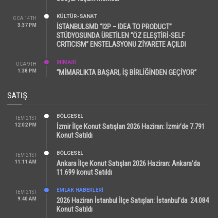
KÜLTÜR-SANAT
OCA 14TH
3:37 PM
İSTANBULSMD “I2P – IDEA TO PRODUCT”
STÜDYOSUNDA ÜRETİLEN “ÖZ ELEŞTİRİ-SELF
CRITICISM” ENSTELASYONU ZİYARETE AÇILDI
MİMARİ
OCA 9TH
1:38 PM
“MİMARLIKTA BAŞARI, İŞ BİRLİĞİNDEN GEÇİYOR”
SATIŞ
BÖLGESEL
TEM 21ST
12:02 PM
İzmir İlçe Konut Satışları 2026 Haziran: İzmir’de 7.791
Konut Satıldı
BÖLGESEL
TEM 21ST
11:11 AM
Ankara İlçe Konut Satışları 2026 Haziran: Ankara’da
11.699 konut Satıldı
EMLAK HABERLERI
TEM 21ST
9:40 AM
2026 Haziran İstanbul İlçe Satışları: İstanbul’da 24.084
Konut Satıldı