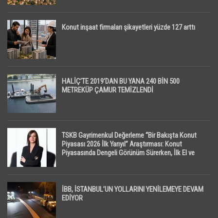
Konut inşaat firmaları şikayetleri yüzde 127 arttı
HALİÇ’TE 2019’DAN BU YANA 240 BİN 500
METREKÜP ÇAMUR TEMİZLENDİ
TSKB Gayrimenkul Değerleme “Bir Bakışta Konut
Piyasası 2026 İlk Yarıyıl” Araştırması: Konut
Piyasasında Dengeli Görünüm Sürerken, İlk El ve
İpotekli Satışlarda Sınırlı Toparlanma Dikkat Çekti
İBB, İSTANBUL’UN YOLLARINI YENİLEMEYE DEVAM
EDİYOR