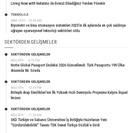
Living Now with Netatmo ile Evinizi Dilediğiniz Yerden Yönetin
TEKNOLOJİ
MAY 15TH
10:40 AM
Biyometri ve bina otomasyon sistemleri 2025’in ilk aylarında en çok saldırıya
uğrayan operasyonel teknoloji sektörleri oldu
SEKTÖRDEN GELIŞMELER
SEKTÖRDEN GELIŞMELER
AĞU 6TH
6:15 PM
Notte Global Pasaport Endeksi 2026 Güncellendi: Türk Pasaportu 199 Ülke
Arasında 86. Sırada
SEKTÖRDEN GELIŞMELER
AĞU 6TH
12:34 PM
Birleşik Arap Emirlikleri’nin İlk Yüksek Hızlı Demiryolu Projesine Kalyon İnşaat
İmzası
SEKTÖRDEN GELIŞMELER
AĞU 6TH
11:30 AM
SKD Türkiye ve Sabancı Üniversitesi İş Birliğiyle Hazırlanan Yeni
“Sürdürülebilirlik” Tanımı TDK Genel Türkçe Sözlük’e Girdi