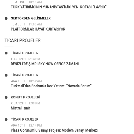
TEM 31ST
10:10 AM
TÜRK YATIRIMCININ YUNANİSTAN’DAKİ YENİ ROTASI “LAVRIO”
SEKTÖRDEN GELIŞMELER
TEM 30TH
11:03 AM
PLATFORMLAR HAYAT KURTARIYOR
TICARI PROJELER
TİCARİ PROJELER
HAZ 12TH
5:14 PM
DENİZLİ’DE ŞİMDİ SKY NOW OFFICE ZAMANI
TİCARİ PROJELER
ARA 10TH
10:52 AM
Turkmall’dan Bodrum’a Dev Yatırım: “Novada Forum”
KONUT PROJELERI
OCA 12TH
1:39 PM
Mistral İzmir
TİCARİ PROJELER
ARA 10TH
12:14 PM
Plaza Görünümlü Sanayi Projesi: Modern Sanayi Merkezi