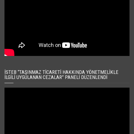
İSTEB “TAŞINMAZ TICARETI HAKKINDA YÖNETMELIKLE
İLGILI UYGULANAN CEZALAR” PANELI DÜZENLENDI