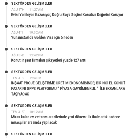
SEKTÖRDEN GELIŞMELER
AĞU 6TH
11:27 AM
Evini Yenileyen Kazanıyor, Doğru Boya Seçimi Konutun Değerini Koruyor
SEKTÖRDEN GELIŞMELER
AĞU 4TH
10:52 AM
Yunanistan’da Golden Visa için 5 neden
SEKTÖRDEN GELIŞMELER
AĞU 3RD
12:42 PM
Konut inşaat firmaları şikayetleri yüzde 127 arttı
SEKTÖRDEN GELIŞMELER
TEM 31ST
7:24 PM
İNŞAAT PROJE GELİŞTİRME ÜRETİM EKONOMİSİNDE; BİRİNCİ EL KONUT
PAZARINI GPPS PLATFORMU ” PİYASA GAYRİMENKUL ” İLE EKRANLARA
TAŞIYACAK
SEKTÖRDEN GELIŞMELER
TEM 31ST
10:12 AM
Miras kalan ev ve tarım arazilerinde yeni dönem: İlk ihale artık sadece
mirasçılar arasında yapılacak
SEKTÖRDEN GELIŞMELER