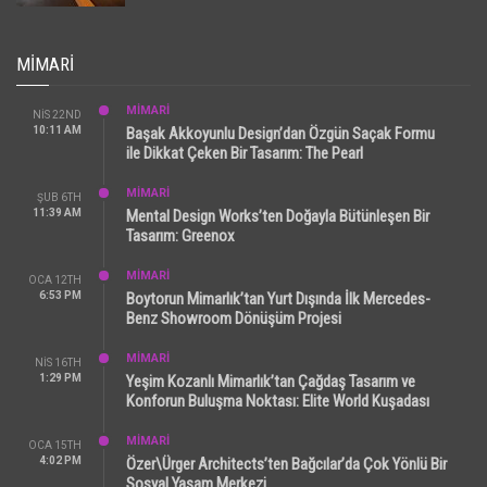
MIMARI
MİMARİ
NIS 22ND
10:11 AM
Başak Akkoyunlu Design’dan Özgün Saçak Formu
ile Dikkat Çeken Bir Tasarım: The Pearl
MİMARİ
ŞUB 6TH
11:39 AM
Mental Design Works’ten Doğayla Bütünleşen Bir
Tasarım: Greenox
MİMARİ
OCA 12TH
6:53 PM
Boytorun Mimarlık’tan Yurt Dışında İlk Mercedes-
Benz Showroom Dönüşüm Projesi
MİMARİ
NIS 16TH
1:29 PM
Yeşim Kozanlı Mimarlık’tan Çağdaş Tasarım ve
Konforun Buluşma Noktası: Elite World Kuşadası
MİMARİ
OCA 15TH
4:02 PM
Özer\Ürger Architects’ten Bağcılar’da Çok Yönlü Bir
Sosyal Yaşam Merkezi