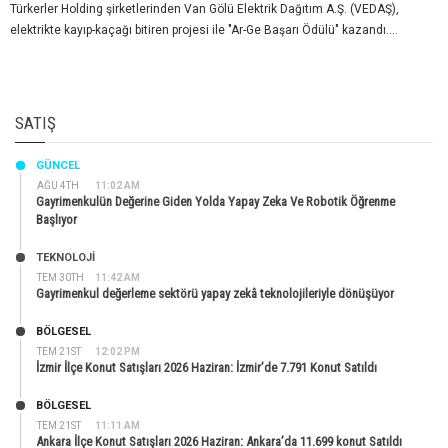
Türkerler Holding şirketlerinden Van Gölü Elektrik Dağıtım A.Ş. (VEDAŞ),
elektrikte kayıp-kaçağı bitiren projesi ile "Ar-Ge Başarı Ödülü" kazandı....
SATIŞ
GÜNCEL
AĞU 4TH
11:02 AM
Gayrimenkulün Değerine Giden Yolda Yapay Zeka Ve Robotik Öğrenme
Başlıyor
TEKNOLOJİ
TEM 30TH
11:42 AM
Gayrimenkul değerleme sektörü yapay zekâ teknolojileriyle dönüşüyor
BÖLGESEL
TEM 21ST
12:02 PM
İzmir İlçe Konut Satışları 2026 Haziran: İzmir’de 7.791 Konut Satıldı
BÖLGESEL
TEM 21ST
11:11 AM
Ankara İlçe Konut Satışları 2026 Haziran: Ankara’da 11.699 konut Satıldı