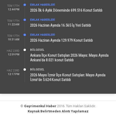
EMLAK HABERLERI
TEM 17TH
12:44 PM
2026 İlk 6 Aylık Döneminde 699.516 Konut Satıldı
EMLAK HABERLERI
TEM 17TH
11:22 AM
2026 Haziran Ayında 16.565 İş Yeri Satıldı
EMLAK HABERLERI
TEM 17TH
10:31 AM
2026 Haziran Ayında 129.979 Konut Satıldı
BÖLGESEL
HAZ 23RD
12:59 PM
Ankara İlçe Konut Satışları 2026 Mayıs: Mayıs Ayında
Ankara’da 8.021 konut Satıldı
BÖLGESEL
HAZ 23RD
12:17 PM
2026 Mayıs İzmir İlçe Konut Satışları: Mayıs Ayında
İzmir’de 5.624 Konut Satıldı
©
Gayrimenkul Haber
2016. Tüm Hakları Saklıdır.
Kaynak Belirtmeden Alıntı Yapılamaz