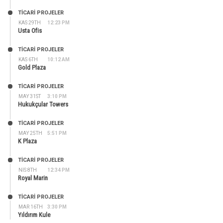
TİCARİ PROJELER
KAS 29TH
12:23 PM
Usta Ofis
TİCARİ PROJELER
KAS 6TH
10:12 AM
Gold Plaza
TİCARİ PROJELER
MAY 31ST
3:10 PM
Hukukçular Towers
TİCARİ PROJELER
MAY 25TH
5:51 PM
K Plaza
TİCARİ PROJELER
NIS 8TH
12:34 PM
Royal Marin
TİCARİ PROJELER
MAR 16TH
3:30 PM
Yıldırım Kule