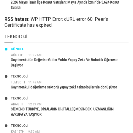
2026 Mayıs İzmir İlçe Konut Satışları: Mayıs Ayında İzmir’de 5.624 Konut
Satıldı
RSS hatası:
WP HTTP Error: cURL error 60: Peer's
Certificate has expired.
TEKNOLOJI
GÜNCEL
AĞU 4TH
11:02 AM
Gayrimenkulün Değerine Giden Yolda Yapay Zeka Ve Robotik Öğrenme
Başlıyor
TEKNOLOJİ
TEM 30TH
11:42 AM
Gayrimenkul değerleme sektörü yapay zekâ teknolojileriyle dönüşüyor
TEKNOLOJİ
ARA 8TH
12:29 PM
SİEMENS TÜRKİYE, BİNALARIN DİJİTALLEŞMESİNDEKİ UZMANLIĞINI
AVRUPA’YA TAŞIYOR
TEKNOLOJİ
KAS 19TH
9:50 AM