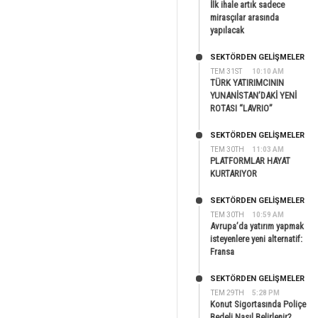
İlk ihale artık sadece
mirasçılar arasında
yapılacak
SEKTÖRDEN GELIŞMELER
TEM 31ST
10:10 AM
TÜRK YATIRIMCININ
YUNANİSTAN’DAKİ YENİ
ROTASI “LAVRIO”
SEKTÖRDEN GELIŞMELER
TEM 30TH
11:03 AM
PLATFORMLAR HAYAT
KURTARIYOR
SEKTÖRDEN GELIŞMELER
TEM 30TH
10:59 AM
Avrupa’da yatırım yapmak
isteyenlere yeni alternatif:
Fransa
SEKTÖRDEN GELIŞMELER
TEM 29TH
5:28 PM
Konut Sigortasında Poliçe
Bedeli Nasıl Belirlenir?