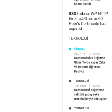
Konut Satıldı
RSS hatası:
WP HTTP
Error: cURL error 60:
Peer's Certificate has
expired.
TEKNOLOJI
GÜNCEL
AĞU 4TH
11:02 AM
Gayrimenkulün Değerine
Giden Yolda Yapay Zeka
Ve Robotik Öğrenme
Başlıyor
TEKNOLOJİ
TEM 30TH
11:42 AM
Gayrimenkul değerleme
sektörü yapay zekâ
teknolojileriyle dönüşüyor
TEKNOLOJİ