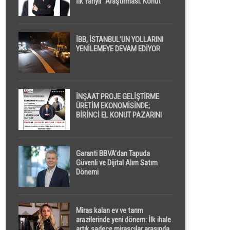
İlk Yarıyıl” Araştırması: Konut
Piyasasında Dengeli Görünüm
Sürerken, İlk El ve İpotekli
Satışlarda Sınırlı Toparlanma
Dikkat Çekti
İBB, İSTANBUL’UN YOLLARINI
YENİLEMEYE DEVAM EDİYOR
İNŞAAT PROJE GELİŞTİRME
ÜRETİM EKONOMİSİNDE;
BİRİNCİ EL KONUT PAZARINI
GPPS PLATFORMU ” PİYASA
GAYRİMENKUL ” İLE
EKRANLARA TAŞIYACAK
Garanti BBVA’dan Tapuda
Güvenli ve Dijital Alım Satım
Dönemi
Miras kalan ev ve tarım
arazilerinde yeni dönem: İlk ihale
artık sadece mirasçılar arasında