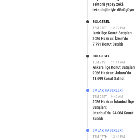
sektörü yapay zekâ
teknolojileriyle dönüşüyor
BÖLGESEL
TEM 21ST
12:02 PM
İzmir İlçe Konut Satışları
2026 Haziran: İzmir’de
7.791 Konut Satıldı
BÖLGESEL
TEM 21ST
11:11 AM
Ankara İlçe Konut Satışları
2026 Haziran: Ankara’da
11.699 konut Satıldı
EMLAK HABERLERI
TEM 21ST
9:40 AM
2026 Haziran İstanbul İlçe
Satışları:
İstanbul’da 24.084 Konut
Satıldı
EMLAK HABERLERI
TEM 17TH
12:44 PM