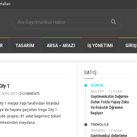
talları
AR
TASARIM
ARSA – ARAZİ
İŞ YÖNETİMİ
GİRİŞ
SATIŞ
ity 1
GÜNCEL
AĞU 4TH
11:02 AM
26TH, 2017 |
0 COMMENTS
Gayrimenkulün Değerine
Giden Yolda Yapay Zeka
ty 1 Harput Yapı tarafından İstanbul
Ve Robotik Öğrenme
e'de hayata geçirilen Vega City 1
Başlıyor
nde projesi, 81 adet bağımsız bölüm
nitesinden meydana...
TEKNOLOJİ
TEM 30TH
11:42 AM
Gayrimenkul değerleme