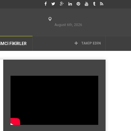
August 6th, 2026
İMCİ FİKİRLER
TAKIP EDIN