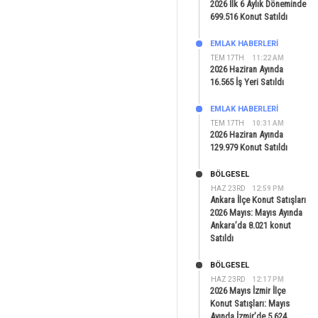
2026 İlk 6 Aylık Döneminde
699.516 Konut Satıldı
EMLAK HABERLERI
TEM 17TH
11:22 AM
2026 Haziran Ayında
16.565 İş Yeri Satıldı
EMLAK HABERLERI
TEM 17TH
10:31 AM
2026 Haziran Ayında
129.979 Konut Satıldı
BÖLGESEL
HAZ 23RD
12:59 PM
Ankara İlçe Konut Satışları
2026 Mayıs: Mayıs Ayında
Ankara’da 8.021 konut
Satıldı
BÖLGESEL
HAZ 23RD
12:17 PM
2026 Mayıs İzmir İlçe
Konut Satışları: Mayıs
Ayında İzmir’de 5.624