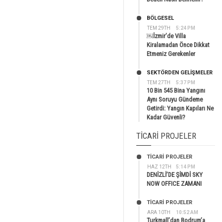
BÖLGESEL
TEM 29TH
5:24 PM
￼İzmir’de Villa
Kiralamadan Önce Dikkat
Etmeniz Gerekenler
SEKTÖRDEN GELIŞMELER
TEM 27TH
5:37 PM
10 Bin 545 Bina Yangını
Aynı Soruyu Gündeme
Getirdi: Yangın Kapıları Ne
Kadar Güvenli?
TICARI PROJELER
TİCARİ PROJELER
HAZ 12TH
5:14 PM
DENİZLİ’DE ŞİMDİ SKY
NOW OFFICE ZAMANI
TİCARİ PROJELER
ARA 10TH
10:52 AM
Turkmall’dan Bodrum’a