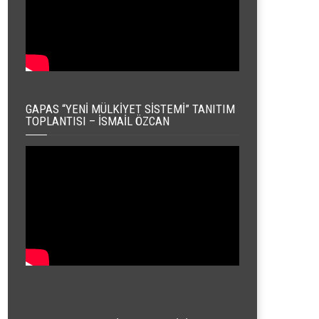
GAPAS “YENI MÜLKIYET SISTEMI” TANITIM
TOPLANTISI – İSMAIL ÖZCAN