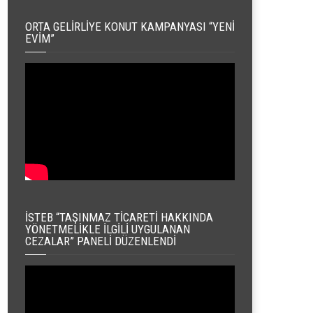
ORTA GELIRLIYE KONUT KAMPANYASI “YENI
EVIM”
İSTEB “TAŞINMAZ TICARETI HAKKINDA
YÖNETMELIKLE İLGILI UYGULANAN
CEZALAR” PANELI DÜZENLENDI