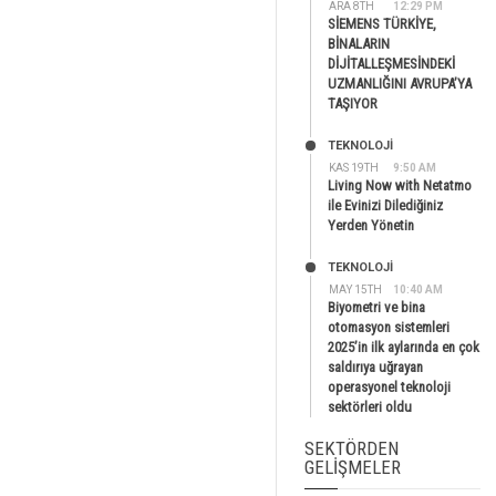
ARA 8TH
12:29 PM
SİEMENS TÜRKİYE,
BİNALARIN
DİJİTALLEŞMESİNDEKİ
UZMANLIĞINI AVRUPA’YA
TAŞIYOR
TEKNOLOJİ
KAS 19TH
9:50 AM
Living Now with Netatmo
ile Evinizi Dilediğiniz
Yerden Yönetin
TEKNOLOJİ
MAY 15TH
10:40 AM
Biyometri ve bina
otomasyon sistemleri
2025’in ilk aylarında en çok
saldırıya uğrayan
operasyonel teknoloji
sektörleri oldu
SEKTÖRDEN
GELIŞMELER