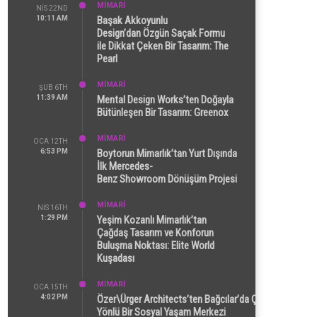
MİMARİ
NIS 22ND
10:11 AM
Başak Akkoyunlu
Design’dan Özgün Saçak Formu
ile Dikkat Çeken Bir Tasarım: The
Pearl
MİMARİ
ŞUB 6TH
11:39 AM
Mental Design Works’ten Doğayla
Bütünleşen Bir Tasarım: Greenox
MİMARİ
OCA 12TH
6:53 PM
Boytorun Mimarlık’tan Yurt Dışında
İlk Mercedes-
Benz Showroom Dönüşüm Projesi
MİMARİ
NIS 16TH
1:29 PM
Yeşim Kozanlı Mimarlık’tan
Çağdaş Tasarım ve Konforun
Buluşma Noktası: Elite World
Kuşadası
MİMARİ
OCA 15TH
4:02 PM
Özer\Ürger Architects’ten Bağcılar’da Çok
Yönlü Bir Sosyal Yaşam Merkezi