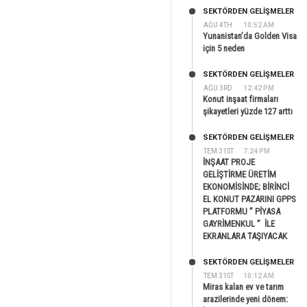
SEKTÖRDEN GELIŞMELER
AĞU 4TH
10:52 AM
Yunanistan’da Golden Visa
için 5 neden
SEKTÖRDEN GELIŞMELER
AĞU 3RD
12:42 PM
Konut inşaat firmaları
şikayetleri yüzde 127 arttı
SEKTÖRDEN GELIŞMELER
TEM 31ST
7:24 PM
İNŞAAT PROJE
GELİŞTİRME ÜRETİM
EKONOMİSİNDE; BİRİNCİ
EL KONUT PAZARINI GPPS
PLATFORMU ” PİYASA
GAYRİMENKUL ” İLE
EKRANLARA TAŞIYACAK
SEKTÖRDEN GELIŞMELER
TEM 31ST
10:12 AM
Miras kalan ev ve tarım
arazilerinde yeni dönem: