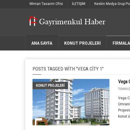
Mimari Tasarım Ofisi
İLETİŞİM
Keskin Medya Grup Por
ANA SAYFA
KONUT PROJELERİ
FIRMAL
POSTS TAGGED WITH "VEGA CITY 1"
Vega C
KONUT PROJELERI
TEMMUZ 
Vega Ci
Ümraniy
Projesi
konut ü