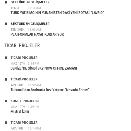
SEKTÖRDEN GELIŞMELER
TEM 31ST
10:10 AM
TÜRK YATIRIMCININ YUNANİSTAN’DAKİ YENİ ROTASI “LAVRIO”
SEKTÖRDEN GELIŞMELER
TEM 30TH
11:03 AM
PLATFORMLAR HAYAT KURTARIYOR
TICARI PROJELER
TİCARİ PROJELER
HAZ 12TH
5:14 PM
DENİZLİ’DE ŞİMDİ SKY NOW OFFICE ZAMANI
TİCARİ PROJELER
ARA 10TH
10:52 AM
Turkmall’dan Bodrum’a Dev Yatırım: “Novada Forum”
KONUT PROJELERI
OCA 12TH
1:39 PM
Mistral İzmir
TİCARİ PROJELER
ARA 10TH
12:14 PM