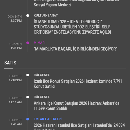
Sosyal Yaşam Merkezi
KÜLTÜR-SANAT
OCA 14TH
3:37 PM
İSTANBULSMD “I2P – IDEA TO PRODUCT”
STÜDYOSUNDA ÜRETİLEN “ÖZ ELEŞTİRİ-SELF
CRITICISM” ENSTELASYONU ZİYARETE AÇILDI
MİMARİ
OCA 9TH
1:38 PM
“MİMARLIKTA BAŞARI, İŞ BİRLİĞİNDEN GEÇİYOR”
SATIŞ
BÖLGESEL
TEM 21ST
12:02 PM
İzmir İlçe Konut Satışları 2026 Haziran: İzmir’de 7.791
Konut Satıldı
BÖLGESEL
TEM 21ST
11:11 AM
Ankara İlçe Konut Satışları 2026 Haziran: Ankara’da
11.699 konut Satıldı
EMLAK HABERLERI
TEM 21ST
9:40 AM
2026 Haziran İstanbul İlçe Satışları: İstanbul’da 24.084