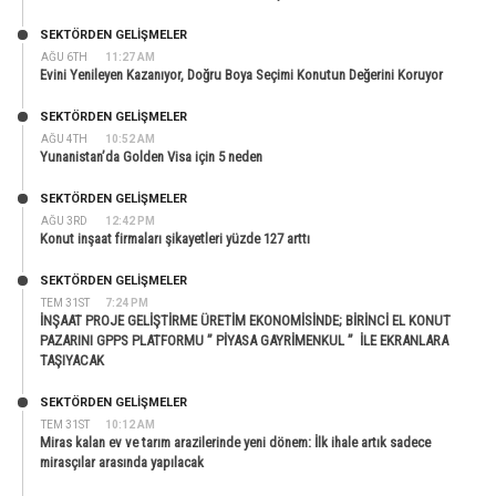
SEKTÖRDEN GELIŞMELER
AĞU 6TH
11:27 AM
Evini Yenileyen Kazanıyor, Doğru Boya Seçimi Konutun Değerini Koruyor
SEKTÖRDEN GELIŞMELER
AĞU 4TH
10:52 AM
Yunanistan’da Golden Visa için 5 neden
SEKTÖRDEN GELIŞMELER
AĞU 3RD
12:42 PM
Konut inşaat firmaları şikayetleri yüzde 127 arttı
SEKTÖRDEN GELIŞMELER
TEM 31ST
7:24 PM
İNŞAAT PROJE GELİŞTİRME ÜRETİM EKONOMİSİNDE; BİRİNCİ EL KONUT
PAZARINI GPPS PLATFORMU ” PİYASA GAYRİMENKUL ” İLE EKRANLARA
TAŞIYACAK
SEKTÖRDEN GELIŞMELER
TEM 31ST
10:12 AM
Miras kalan ev ve tarım arazilerinde yeni dönem: İlk ihale artık sadece
mirasçılar arasında yapılacak