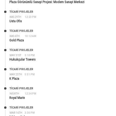
Plaza Görünümlü Sanayi Projesi: Modern Sanayi Merkezi
TİCARİ PROJELER
KAS 29TH
12:23 PM
Usta Ofis
TİCARİ PROJELER
KAS 6TH
10:12 AM
Gold Plaza
TİCARİ PROJELER
MAY 31ST
3:10 PM
Hukukçular Towers
TİCARİ PROJELER
MAY 25TH
5:51 PM
K Plaza
TİCARİ PROJELER
NIS 8TH
12:34 PM
Royal Marin
TİCARİ PROJELER
MAR 16TH
3:30 PM