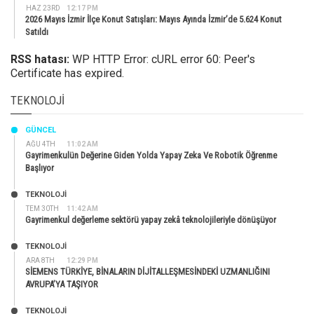
HAZ 23RD
12:17 PM
2026 Mayıs İzmir İlçe Konut Satışları: Mayıs Ayında İzmir’de 5.624 Konut
Satıldı
RSS hatası:
WP HTTP Error: cURL error 60: Peer's
Certificate has expired.
TEKNOLOJI
GÜNCEL
AĞU 4TH
11:02 AM
Gayrimenkulün Değerine Giden Yolda Yapay Zeka Ve Robotik Öğrenme
Başlıyor
TEKNOLOJİ
TEM 30TH
11:42 AM
Gayrimenkul değerleme sektörü yapay zekâ teknolojileriyle dönüşüyor
TEKNOLOJİ
ARA 8TH
12:29 PM
SİEMENS TÜRKİYE, BİNALARIN DİJİTALLEŞMESİNDEKİ UZMANLIĞINI
AVRUPA’YA TAŞIYOR
TEKNOLOJİ