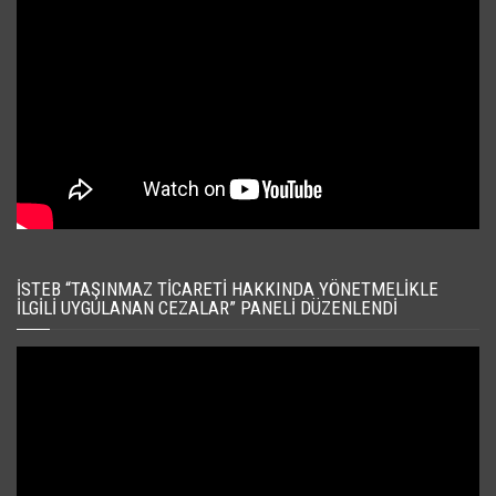
İSTEB “TAŞINMAZ TICARETI HAKKINDA YÖNETMELIKLE
İLGILI UYGULANAN CEZALAR” PANELI DÜZENLENDI