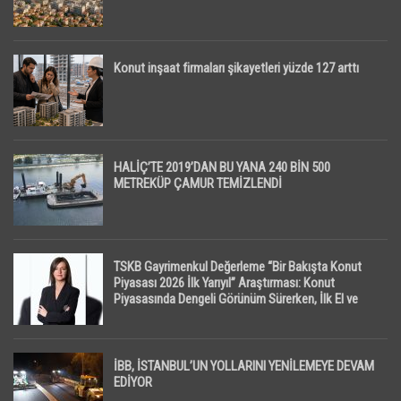
Konut inşaat firmaları şikayetleri yüzde 127 arttı
HALİÇ’TE 2019’DAN BU YANA 240 BİN 500
METREKÜP ÇAMUR TEMİZLENDİ
TSKB Gayrimenkul Değerleme “Bir Bakışta Konut
Piyasası 2026 İlk Yarıyıl” Araştırması: Konut
Piyasasında Dengeli Görünüm Sürerken, İlk El ve
İpotekli Satışlarda Sınırlı Toparlanma Dikkat Çekti
İBB, İSTANBUL’UN YOLLARINI YENİLEMEYE DEVAM
EDİYOR