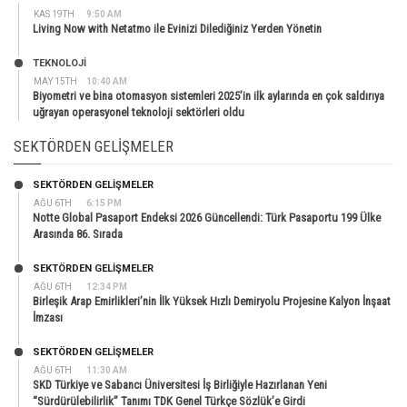
KAS 19TH
9:50 AM
Living Now with Netatmo ile Evinizi Dilediğiniz Yerden Yönetin
TEKNOLOJİ
MAY 15TH
10:40 AM
Biyometri ve bina otomasyon sistemleri 2025’in ilk aylarında en çok saldırıya
uğrayan operasyonel teknoloji sektörleri oldu
SEKTÖRDEN GELIŞMELER
SEKTÖRDEN GELIŞMELER
AĞU 6TH
6:15 PM
Notte Global Pasaport Endeksi 2026 Güncellendi: Türk Pasaportu 199 Ülke
Arasında 86. Sırada
SEKTÖRDEN GELIŞMELER
AĞU 6TH
12:34 PM
Birleşik Arap Emirlikleri’nin İlk Yüksek Hızlı Demiryolu Projesine Kalyon İnşaat
İmzası
SEKTÖRDEN GELIŞMELER
AĞU 6TH
11:30 AM
SKD Türkiye ve Sabancı Üniversitesi İş Birliğiyle Hazırlanan Yeni
“Sürdürülebilirlik” Tanımı TDK Genel Türkçe Sözlük’e Girdi