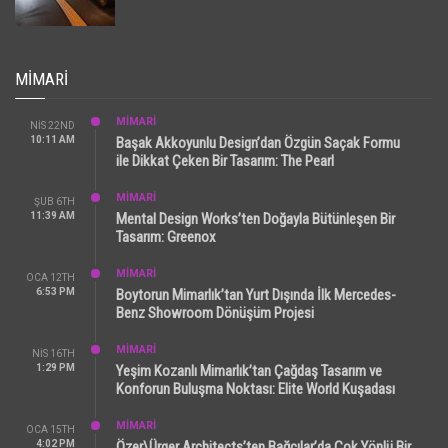
MIMARI
MİMARİ
NIS 22ND
10:11 AM
Başak Akkoyunlu Design’dan Özgün Saçak Formu
ile Dikkat Çeken Bir Tasarım: The Pearl
MİMARİ
ŞUB 6TH
11:39 AM
Mental Design Works’ten Doğayla Bütünleşen Bir
Tasarım: Greenox
MİMARİ
OCA 12TH
6:53 PM
Boytorun Mimarlık’tan Yurt Dışında İlk Mercedes-
Benz Showroom Dönüşüm Projesi
MİMARİ
NIS 16TH
1:29 PM
Yeşim Kozanlı Mimarlık’tan Çağdaş Tasarım ve
Konforun Buluşma Noktası: Elite World Kuşadası
MİMARİ
OCA 15TH
4:02 PM
Özer\Ürger Architects’ten Bağcılar’da Çok Yönlü Bir