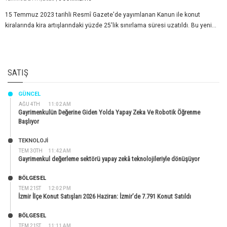
15 Temmuz 2023 tarihli Resmî Gazete'de yayımlanan Kanun ile konut
kiralarında kira artışlarındaki yüzde 25'lik sınırlama süresi uzatıldı. Bu yeni...
SATIŞ
GÜNCEL
AĞU 4TH
11:02 AM
Gayrimenkulün Değerine Giden Yolda Yapay Zeka Ve Robotik Öğrenme
Başlıyor
TEKNOLOJİ
TEM 30TH
11:42 AM
Gayrimenkul değerleme sektörü yapay zekâ teknolojileriyle dönüşüyor
BÖLGESEL
TEM 21ST
12:02 PM
İzmir İlçe Konut Satışları 2026 Haziran: İzmir’de 7.791 Konut Satıldı
BÖLGESEL
TEM 21ST
11:11 AM