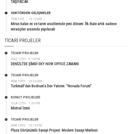
TAŞIYACAK
SEKTÖRDEN GELIŞMELER
TEM 31ST
10:12 AM
Miras kalan ev ve tarım arazilerinde yeni dönem: İlk ihale artık sadece
mirasçılar arasında yapılacak
TICARI PROJELER
TİCARİ PROJELER
HAZ 12TH
5:14 PM
DENİZLİ’DE ŞİMDİ SKY NOW OFFICE ZAMANI
TİCARİ PROJELER
ARA 10TH
10:52 AM
Turkmall’dan Bodrum’a Dev Yatırım: “Novada Forum”
KONUT PROJELERI
OCA 12TH
1:39 PM
Mistral İzmir
TİCARİ PROJELER
ARA 10TH
12:14 PM
Plaza Görünümlü Sanayi Projesi: Modern Sanayi Merkezi