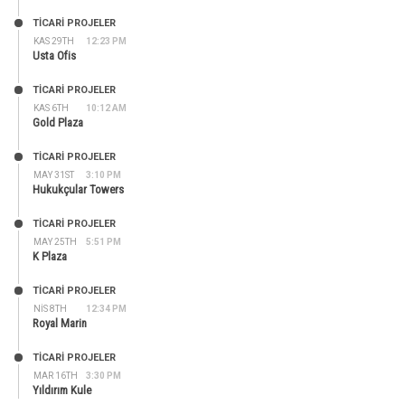
TİCARİ PROJELER
KAS 29TH
12:23 PM
Usta Ofis
TİCARİ PROJELER
KAS 6TH
10:12 AM
Gold Plaza
TİCARİ PROJELER
MAY 31ST
3:10 PM
Hukukçular Towers
TİCARİ PROJELER
MAY 25TH
5:51 PM
K Plaza
TİCARİ PROJELER
NIS 8TH
12:34 PM
Royal Marin
TİCARİ PROJELER
MAR 16TH
3:30 PM
Yıldırım Kule