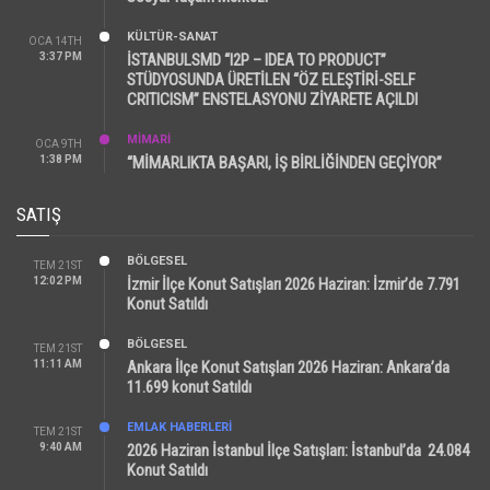
KÜLTÜR-SANAT
OCA 14TH
3:37 PM
İSTANBULSMD “I2P – IDEA TO PRODUCT”
STÜDYOSUNDA ÜRETİLEN “ÖZ ELEŞTİRİ-SELF
CRITICISM” ENSTELASYONU ZİYARETE AÇILDI
MİMARİ
OCA 9TH
1:38 PM
“MİMARLIKTA BAŞARI, İŞ BİRLİĞİNDEN GEÇİYOR”
SATIŞ
BÖLGESEL
TEM 21ST
12:02 PM
İzmir İlçe Konut Satışları 2026 Haziran: İzmir’de 7.791
Konut Satıldı
BÖLGESEL
TEM 21ST
11:11 AM
Ankara İlçe Konut Satışları 2026 Haziran: Ankara’da
11.699 konut Satıldı
EMLAK HABERLERI
TEM 21ST
9:40 AM
2026 Haziran İstanbul İlçe Satışları: İstanbul’da 24.084
Konut Satıldı