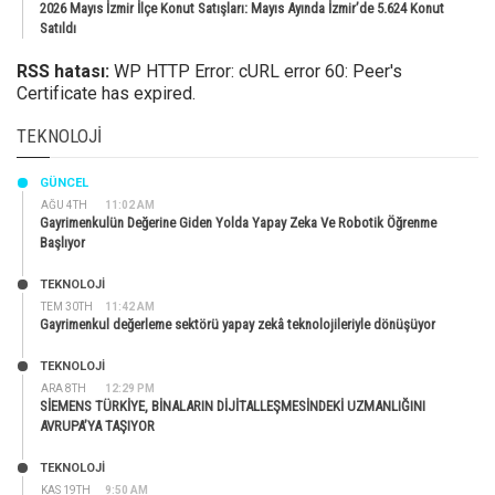
2026 Mayıs İzmir İlçe Konut Satışları: Mayıs Ayında İzmir’de 5.624 Konut
Satıldı
RSS hatası:
WP HTTP Error: cURL error 60: Peer's
Certificate has expired.
TEKNOLOJI
GÜNCEL
AĞU 4TH
11:02 AM
Gayrimenkulün Değerine Giden Yolda Yapay Zeka Ve Robotik Öğrenme
Başlıyor
TEKNOLOJİ
TEM 30TH
11:42 AM
Gayrimenkul değerleme sektörü yapay zekâ teknolojileriyle dönüşüyor
TEKNOLOJİ
ARA 8TH
12:29 PM
SİEMENS TÜRKİYE, BİNALARIN DİJİTALLEŞMESİNDEKİ UZMANLIĞINI
AVRUPA’YA TAŞIYOR
TEKNOLOJİ
KAS 19TH
9:50 AM