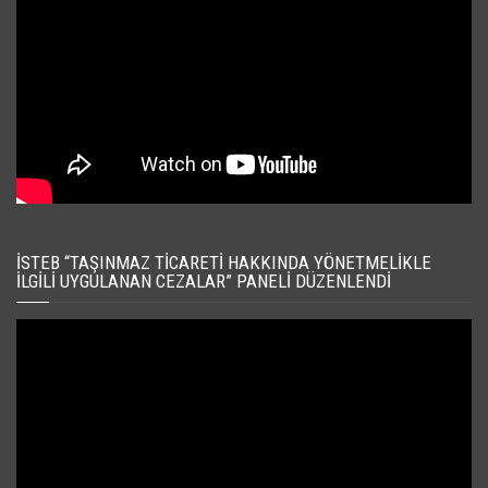
İSTEB “TAŞINMAZ TICARETI HAKKINDA YÖNETMELIKLE
İLGILI UYGULANAN CEZALAR” PANELI DÜZENLENDI