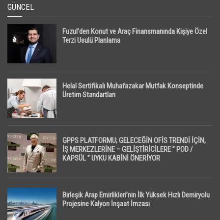
GÜNCEL
Fuzul’den Konut ve Araç Finansmanında Kişiye Özel
Terzi Usulü Planlama
Helal Sertifikalı Muhafazakar Mutfak Konseptinde
Üretim Standartları
GPPS PLATFORMU; GELECEĞİN OFİS TRENDİ İÇİN,
İŞ MERKEZLERİNE – GELİŞTİRİCİLERE ” POD /
KAPSÜL ” UYKU KABİNİ ÖNERİYOR
Birleşik Arap Emirlikleri’nin İlk Yüksek Hızlı Demiryolu
Projesine Kalyon İnşaat İmzası