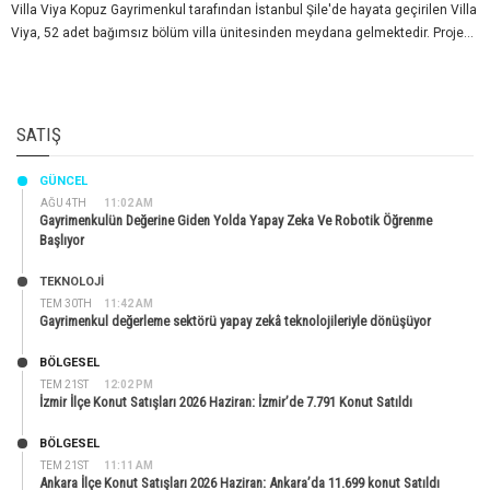
Villa Viya Kopuz Gayrimenkul tarafından İstanbul Şile'de hayata geçirilen Villa
Viya, 52 adet bağımsız bölüm villa ünitesinden meydana gelmektedir. Proje...
SATIŞ
GÜNCEL
AĞU 4TH
11:02 AM
Gayrimenkulün Değerine Giden Yolda Yapay Zeka Ve Robotik Öğrenme
Başlıyor
TEKNOLOJİ
TEM 30TH
11:42 AM
Gayrimenkul değerleme sektörü yapay zekâ teknolojileriyle dönüşüyor
BÖLGESEL
TEM 21ST
12:02 PM
İzmir İlçe Konut Satışları 2026 Haziran: İzmir’de 7.791 Konut Satıldı
BÖLGESEL
TEM 21ST
11:11 AM
Ankara İlçe Konut Satışları 2026 Haziran: Ankara’da 11.699 konut Satıldı