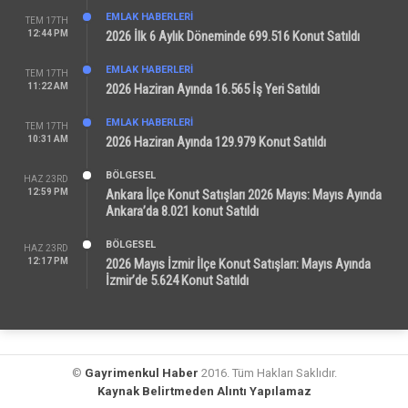
EMLAK HABERLERI
TEM 17TH
12:44 PM
2026 İlk 6 Aylık Döneminde 699.516 Konut Satıldı
EMLAK HABERLERI
TEM 17TH
11:22 AM
2026 Haziran Ayında 16.565 İş Yeri Satıldı
EMLAK HABERLERI
TEM 17TH
10:31 AM
2026 Haziran Ayında 129.979 Konut Satıldı
BÖLGESEL
HAZ 23RD
12:59 PM
Ankara İlçe Konut Satışları 2026 Mayıs: Mayıs Ayında
Ankara’da 8.021 konut Satıldı
BÖLGESEL
HAZ 23RD
12:17 PM
2026 Mayıs İzmir İlçe Konut Satışları: Mayıs Ayında
İzmir’de 5.624 Konut Satıldı
©
Gayrimenkul Haber
2016. Tüm Hakları Saklıdır.
Kaynak Belirtmeden Alıntı Yapılamaz