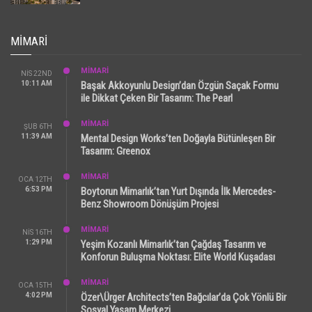
MIMARI
MİMARİ
NIS 22ND
10:11 AM
Başak Akkoyunlu Design’dan Özgün Saçak Formu
ile Dikkat Çeken Bir Tasarım: The Pearl
MİMARİ
ŞUB 6TH
11:39 AM
Mental Design Works’ten Doğayla Bütünleşen Bir
Tasarım: Greenox
MİMARİ
OCA 12TH
6:53 PM
Boytorun Mimarlık’tan Yurt Dışında İlk Mercedes-
Benz Showroom Dönüşüm Projesi
MİMARİ
NIS 16TH
1:29 PM
Yeşim Kozanlı Mimarlık’tan Çağdaş Tasarım ve
Konforun Buluşma Noktası: Elite World Kuşadası
MİMARİ
OCA 15TH
4:02 PM
Özer\Ürger Architects’ten Bağcılar’da Çok Yönlü Bir
Sosyal Yaşam Merkezi