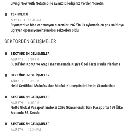
Living Now with Netatmo ile Evinizi Dilediğiniz Yerden Yönetin
TEKNOLOJİ
MAY 15TH
10:40 AM
Biyometri ve bina otomasyon sistemleri 2025’in ilk aylarında en çok saldırıya
uğrayan operasyonel teknoloji sektörleri oldu
SEKTÖRDEN GELIŞMELER
SEKTÖRDEN GELIŞMELER
AĞU 7TH
3:38 PM
Fuzul’den Konut ve Araç Finansmanında Kişiye Özel Terzi Usulü Planlama
SEKTÖRDEN GELIŞMELER
AĞU 7TH
3:32 PM
Helal Sertifikalı Muhafazakar Mutfak Konseptinde Üretim Standartları
SEKTÖRDEN GELIŞMELER
AĞU 6TH
6:15 PM
Notte Global Pasaport Endeksi 2026 Güncellendi: Türk Pasaportu 199 Ülke
Arasında 86. Sırada
SEKTÖRDEN GELIŞMELER
AĞU 6TH
12:34 PM