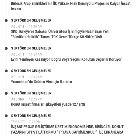
Birleşik Arap Emirlikleri’nin İlk Yüksek Hızlı Demiryolu Projesine Kalyon İnşaat
İmzası
SEKTÖRDEN GELIŞMELER
AĞU 6TH
11:30 AM
SKD Türkiye ve Sabancı Üniversitesi İş Birliğiyle Hazırlanan Yeni
“Sürdürülebilirlik” Tanımı TDK Genel Türkçe Sözlük’e Girdi
SEKTÖRDEN GELIŞMELER
AĞU 6TH
11:27 AM
Evini Yenileyen Kazanıyor, Doğru Boya Seçimi Konutun Değerini Koruyor
SEKTÖRDEN GELIŞMELER
AĞU 4TH
10:52 AM
Yunanistan’da Golden Visa için 5 neden
SEKTÖRDEN GELIŞMELER
AĞU 3RD
12:42 PM
Konut inşaat firmaları şikayetleri yüzde 127 arttı
SEKTÖRDEN GELIŞMELER
TEM 31ST
7:24 PM
İNŞAAT PROJE GELİŞTİRME ÜRETİM EKONOMİSİNDE; BİRİNCİ EL KONUT
PAZARINI GPPS PLATFORMU ” PİYASA GAYRİMENKUL ” İLE EKRANLARA