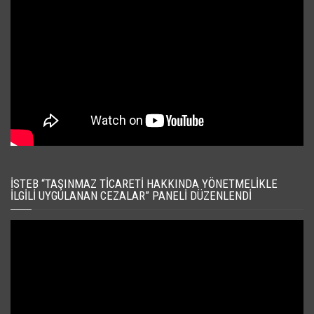
İSTEB “TAŞINMAZ TICARETI HAKKINDA YÖNETMELIKLE
İLGILI UYGULANAN CEZALAR” PANELI DÜZENLENDI