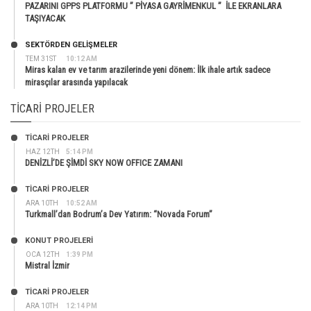
PAZARINI GPPS PLATFORMU ” PİYASA GAYRİMENKUL ” İLE EKRANLARA
TAŞIYACAK
SEKTÖRDEN GELIŞMELER
TEM 31ST
10:12 AM
Miras kalan ev ve tarım arazilerinde yeni dönem: İlk ihale artık sadece
mirasçılar arasında yapılacak
TICARI PROJELER
TİCARİ PROJELER
HAZ 12TH
5:14 PM
DENİZLİ’DE ŞİMDİ SKY NOW OFFICE ZAMANI
TİCARİ PROJELER
ARA 10TH
10:52 AM
Turkmall’dan Bodrum’a Dev Yatırım: “Novada Forum”
KONUT PROJELERI
OCA 12TH
1:39 PM
Mistral İzmir
TİCARİ PROJELER
ARA 10TH
12:14 PM