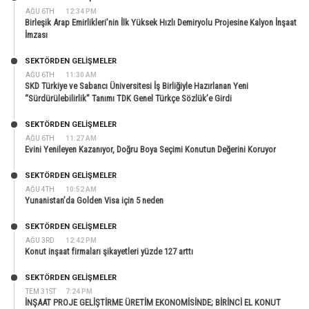
AĞU 6TH
12:34 PM
Birleşik Arap Emirlikleri’nin İlk Yüksek Hızlı Demiryolu Projesine Kalyon İnşaat
İmzası
SEKTÖRDEN GELIŞMELER
AĞU 6TH
11:30 AM
SKD Türkiye ve Sabancı Üniversitesi İş Birliğiyle Hazırlanan Yeni
“Sürdürülebilirlik” Tanımı TDK Genel Türkçe Sözlük’e Girdi
SEKTÖRDEN GELIŞMELER
AĞU 6TH
11:27 AM
Evini Yenileyen Kazanıyor, Doğru Boya Seçimi Konutun Değerini Koruyor
SEKTÖRDEN GELIŞMELER
AĞU 4TH
10:52 AM
Yunanistan’da Golden Visa için 5 neden
SEKTÖRDEN GELIŞMELER
AĞU 3RD
12:42 PM
Konut inşaat firmaları şikayetleri yüzde 127 arttı
SEKTÖRDEN GELIŞMELER
TEM 31ST
7:24 PM
İNŞAAT PROJE GELİŞTİRME ÜRETİM EKONOMİSİNDE; BİRİNCİ EL KONUT