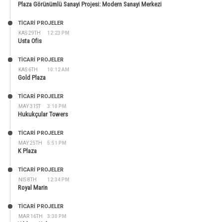
Plaza Görünümlü Sanayi Projesi: Modern Sanayi Merkezi
TİCARİ PROJELER
KAS 29TH
12:23 PM
Usta Ofis
TİCARİ PROJELER
KAS 6TH
10:12 AM
Gold Plaza
TİCARİ PROJELER
MAY 31ST
3:10 PM
Hukukçular Towers
TİCARİ PROJELER
MAY 25TH
5:51 PM
K Plaza
TİCARİ PROJELER
NIS 8TH
12:34 PM
Royal Marin
TİCARİ PROJELER
MAR 16TH
3:30 PM