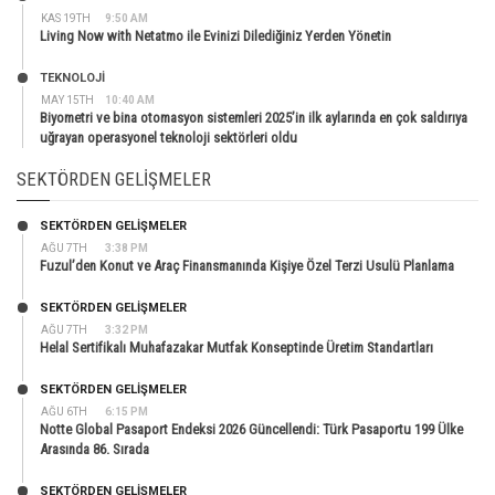
KAS 19TH
9:50 AM
Living Now with Netatmo ile Evinizi Dilediğiniz Yerden Yönetin
TEKNOLOJİ
MAY 15TH
10:40 AM
Biyometri ve bina otomasyon sistemleri 2025’in ilk aylarında en çok saldırıya
uğrayan operasyonel teknoloji sektörleri oldu
SEKTÖRDEN GELIŞMELER
SEKTÖRDEN GELIŞMELER
AĞU 7TH
3:38 PM
Fuzul’den Konut ve Araç Finansmanında Kişiye Özel Terzi Usulü Planlama
SEKTÖRDEN GELIŞMELER
AĞU 7TH
3:32 PM
Helal Sertifikalı Muhafazakar Mutfak Konseptinde Üretim Standartları
SEKTÖRDEN GELIŞMELER
AĞU 6TH
6:15 PM
Notte Global Pasaport Endeksi 2026 Güncellendi: Türk Pasaportu 199 Ülke
Arasında 86. Sırada
SEKTÖRDEN GELIŞMELER