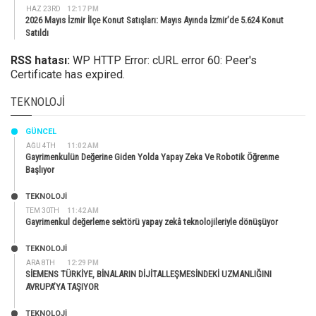
HAZ 23RD
12:17 PM
2026 Mayıs İzmir İlçe Konut Satışları: Mayıs Ayında İzmir’de 5.624 Konut
Satıldı
RSS hatası:
WP HTTP Error: cURL error 60: Peer's
Certificate has expired.
TEKNOLOJI
GÜNCEL
AĞU 4TH
11:02 AM
Gayrimenkulün Değerine Giden Yolda Yapay Zeka Ve Robotik Öğrenme
Başlıyor
TEKNOLOJİ
TEM 30TH
11:42 AM
Gayrimenkul değerleme sektörü yapay zekâ teknolojileriyle dönüşüyor
TEKNOLOJİ
ARA 8TH
12:29 PM
SİEMENS TÜRKİYE, BİNALARIN DİJİTALLEŞMESİNDEKİ UZMANLIĞINI
AVRUPA’YA TAŞIYOR
TEKNOLOJİ