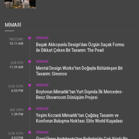
MIMARI
MİMARİ
NIS 22ND
10:11 AM
Başak Akkoyunlu Design’dan Özgün Saçak Formu
ile Dikkat Çeken Bir Tasarım: The Pearl
MİMARİ
ŞUB 6TH
11:39 AM
Mental Design Works’ten Doğayla Bütünleşen Bir
Tasarım: Greenox
MİMARİ
OCA 12TH
6:53 PM
Boytorun Mimarlık’tan Yurt Dışında İlk Mercedes-
Benz Showroom Dönüşüm Projesi
MİMARİ
NIS 16TH
1:29 PM
Yeşim Kozanlı Mimarlık’tan Çağdaş Tasarım ve
Konforun Buluşma Noktası: Elite World Kuşadası
MİMARİ
OCA 15TH
4:02 PM
Özer\Ürger Architects’ten Bağcılar’da Çok Yönlü Bir