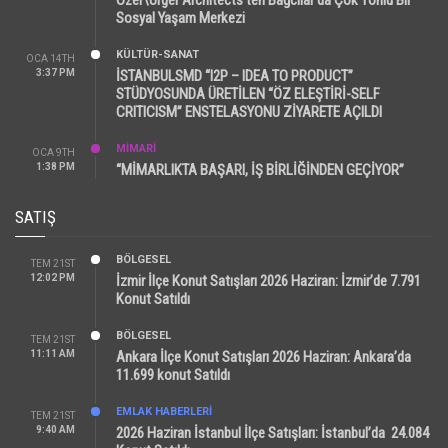
Sosyal Yaşam Merkezi
KÜLTÜR-SANAT
OCA 14TH
3:37 PM
İSTANBULSMD “I2P – IDEA TO PRODUCT”
STÜDYOSUNDA ÜRETİLEN “ÖZ ELEŞTİRİ-SELF
CRITICISM” ENSTELASYONU ZİYARETE AÇILDI
MİMARİ
OCA 9TH
1:38 PM
“MİMARLIKTA BAŞARI, İŞ BİRLİĞİNDEN GEÇİYOR”
SATIŞ
BÖLGESEL
TEM 21ST
12:02 PM
İzmir İlçe Konut Satışları 2026 Haziran: İzmir’de 7.791
Konut Satıldı
BÖLGESEL
TEM 21ST
11:11 AM
Ankara İlçe Konut Satışları 2026 Haziran: Ankara’da
11.699 konut Satıldı
EMLAK HABERLERI
TEM 21ST
9:40 AM
2026 Haziran İstanbul İlçe Satışları: İstanbul’da 24.084