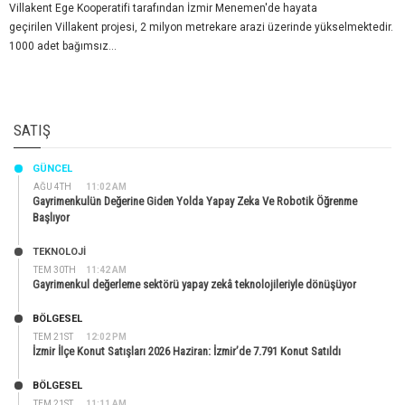
Villakent Ege Kooperatifi tarafından İzmir Menemen'de hayata
geçirilen Villakent projesi, 2 milyon metrekare arazi üzerinde yükselmektedir.
1000 adet bağımsız...
SATIŞ
GÜNCEL
AĞU 4TH
11:02 AM
Gayrimenkulün Değerine Giden Yolda Yapay Zeka Ve Robotik Öğrenme
Başlıyor
TEKNOLOJİ
TEM 30TH
11:42 AM
Gayrimenkul değerleme sektörü yapay zekâ teknolojileriyle dönüşüyor
BÖLGESEL
TEM 21ST
12:02 PM
İzmir İlçe Konut Satışları 2026 Haziran: İzmir’de 7.791 Konut Satıldı
BÖLGESEL
TEM 21ST
11:11 AM