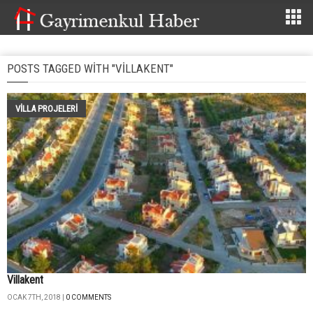
POSTS TAGGED WITH "VILLAKENT"
VILLA PROJELERI
Villakent
OCAK 7TH, 2018 |
0 COMMENTS