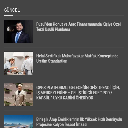
GÜNCEL
Fuzul’den Konut ve Araç Finansmanında Kişiye Özel
Terzi Usulü Planlama
Helal Sertifikalı Muhafazakar Mutfak Konseptinde
Üretim Standartları
GPPS PLATFORMU; GELECEĞİN OFİS TRENDİ İÇİN,
İŞ MERKEZLERİNE – GELİŞTİRİCİLERE ” POD /
KAPSÜL ” UYKU KABİNİ ÖNERİYOR
Birleşik Arap Emirlikleri’nin İlk Yüksek Hızlı Demiryolu
Projesine Kalyon İnşaat İmzası