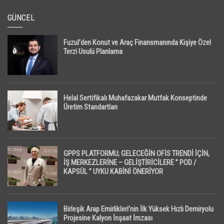
GÜNCEL
Fuzul’den Konut ve Araç Finansmanında Kişiye Özel
Terzi Usulü Planlama
Helal Sertifikalı Muhafazakar Mutfak Konseptinde
Üretim Standartları
GPPS PLATFORMU; GELECEĞİN OFİS TRENDİ İÇİN,
İŞ MERKEZLERİNE – GELİŞTİRİCİLERE ” POD /
KAPSÜL ” UYKU KABİNİ ÖNERİYOR
Birleşik Arap Emirlikleri’nin İlk Yüksek Hızlı Demiryolu
Projesine Kalyon İnşaat İmzası