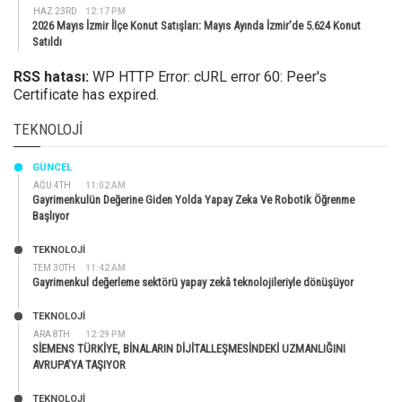
HAZ 23RD
12:17 PM
2026 Mayıs İzmir İlçe Konut Satışları: Mayıs Ayında İzmir’de 5.624 Konut
Satıldı
RSS hatası:
WP HTTP Error: cURL error 60: Peer's
Certificate has expired.
TEKNOLOJI
GÜNCEL
AĞU 4TH
11:02 AM
Gayrimenkulün Değerine Giden Yolda Yapay Zeka Ve Robotik Öğrenme
Başlıyor
TEKNOLOJİ
TEM 30TH
11:42 AM
Gayrimenkul değerleme sektörü yapay zekâ teknolojileriyle dönüşüyor
TEKNOLOJİ
ARA 8TH
12:29 PM
SİEMENS TÜRKİYE, BİNALARIN DİJİTALLEŞMESİNDEKİ UZMANLIĞINI
AVRUPA’YA TAŞIYOR
TEKNOLOJİ