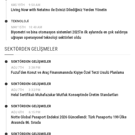
KAS 19TH
9:50 AM
Living Now with Netatmo ile Evinizi Dilediğiniz Yerden Yönetin
TEKNOLOJİ
MAY 15TH
10:40 AM
Biyometri ve bina otomasyon sistemleri 2025’in ilk aylarında en çok saldırıya
uğrayan operasyonel teknoloji sektörleri oldu
SEKTÖRDEN GELIŞMELER
SEKTÖRDEN GELIŞMELER
AĞU 7TH
3:38 PM
Fuzul’den Konut ve Araç Finansmanında Kişiye Özel Terzi Usulü Planlama
SEKTÖRDEN GELIŞMELER
AĞU 7TH
3:32 PM
Helal Sertifikalı Muhafazakar Mutfak Konseptinde Üretim Standartları
SEKTÖRDEN GELIŞMELER
AĞU 6TH
6:15 PM
Notte Global Pasaport Endeksi 2026 Güncellendi: Türk Pasaportu 199 Ülke
Arasında 86. Sırada
SEKTÖRDEN GELIŞMELER