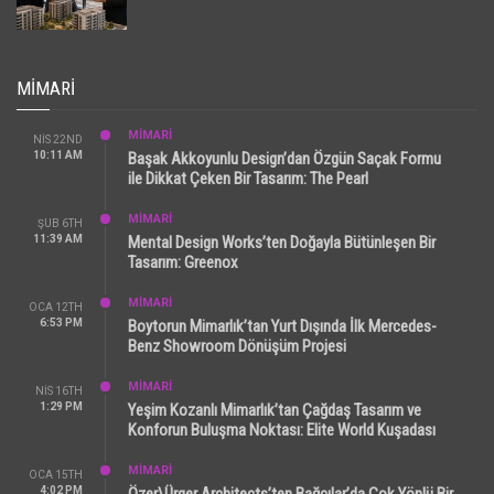
MIMARI
MİMARİ
NIS 22ND
10:11 AM
Başak Akkoyunlu Design’dan Özgün Saçak Formu
ile Dikkat Çeken Bir Tasarım: The Pearl
MİMARİ
ŞUB 6TH
11:39 AM
Mental Design Works’ten Doğayla Bütünleşen Bir
Tasarım: Greenox
MİMARİ
OCA 12TH
6:53 PM
Boytorun Mimarlık’tan Yurt Dışında İlk Mercedes-
Benz Showroom Dönüşüm Projesi
MİMARİ
NIS 16TH
1:29 PM
Yeşim Kozanlı Mimarlık’tan Çağdaş Tasarım ve
Konforun Buluşma Noktası: Elite World Kuşadası
MİMARİ
OCA 15TH
4:02 PM
Özer\Ürger Architects’ten Bağcılar’da Çok Yönlü Bir