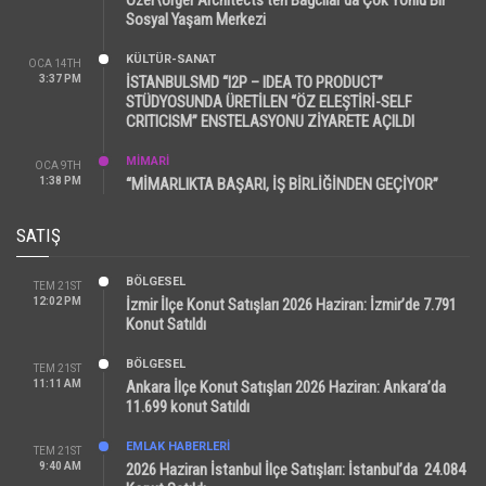
Sosyal Yaşam Merkezi
KÜLTÜR-SANAT
OCA 14TH
3:37 PM
İSTANBULSMD “I2P – IDEA TO PRODUCT”
STÜDYOSUNDA ÜRETİLEN “ÖZ ELEŞTİRİ-SELF
CRITICISM” ENSTELASYONU ZİYARETE AÇILDI
MİMARİ
OCA 9TH
1:38 PM
“MİMARLIKTA BAŞARI, İŞ BİRLİĞİNDEN GEÇİYOR”
SATIŞ
BÖLGESEL
TEM 21ST
12:02 PM
İzmir İlçe Konut Satışları 2026 Haziran: İzmir’de 7.791
Konut Satıldı
BÖLGESEL
TEM 21ST
11:11 AM
Ankara İlçe Konut Satışları 2026 Haziran: Ankara’da
11.699 konut Satıldı
EMLAK HABERLERI
TEM 21ST
9:40 AM
2026 Haziran İstanbul İlçe Satışları: İstanbul’da 24.084