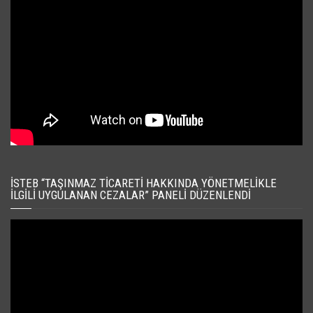
İSTEB “TAŞINMAZ TICARETI HAKKINDA YÖNETMELIKLE
İLGILI UYGULANAN CEZALAR” PANELI DÜZENLENDI