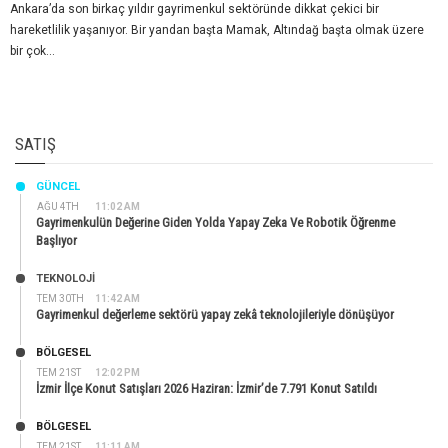
Ankara’da son birkaç yıldır gayrimenkul sektöründe dikkat çekici bir
hareketlilik yaşanıyor. Bir yandan başta Mamak, Altındağ başta olmak üzere
bir çok...
SATIŞ
GÜNCEL
AĞU 4TH
11:02 AM
Gayrimenkulün Değerine Giden Yolda Yapay Zeka Ve Robotik Öğrenme
Başlıyor
TEKNOLOJİ
TEM 30TH
11:42 AM
Gayrimenkul değerleme sektörü yapay zekâ teknolojileriyle dönüşüyor
BÖLGESEL
TEM 21ST
12:02 PM
İzmir İlçe Konut Satışları 2026 Haziran: İzmir’de 7.791 Konut Satıldı
BÖLGESEL
TEM 21ST
11:11 AM