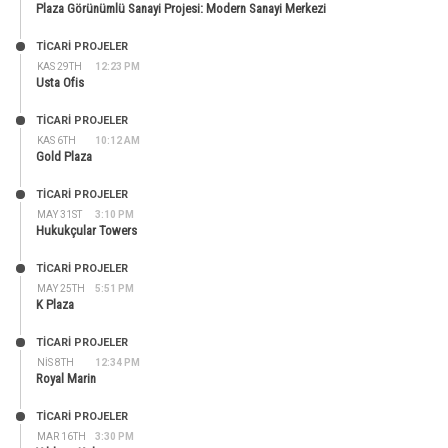
Plaza Görünümlü Sanayi Projesi: Modern Sanayi Merkezi
TİCARİ PROJELER
KAS 29TH
12:23 PM
Usta Ofis
TİCARİ PROJELER
KAS 6TH
10:12 AM
Gold Plaza
TİCARİ PROJELER
MAY 31ST
3:10 PM
Hukukçular Towers
TİCARİ PROJELER
MAY 25TH
5:51 PM
K Plaza
TİCARİ PROJELER
NIS 8TH
12:34 PM
Royal Marin
TİCARİ PROJELER
MAR 16TH
3:30 PM