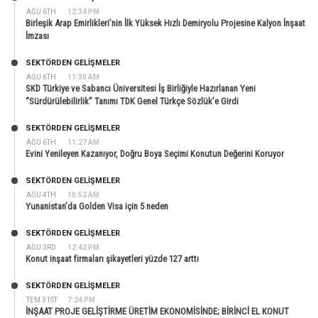
AĞU 6TH
12:34 PM
Birleşik Arap Emirlikleri’nin İlk Yüksek Hızlı Demiryolu Projesine Kalyon İnşaat
İmzası
SEKTÖRDEN GELIŞMELER
AĞU 6TH
11:30 AM
SKD Türkiye ve Sabancı Üniversitesi İş Birliğiyle Hazırlanan Yeni
“Sürdürülebilirlik” Tanımı TDK Genel Türkçe Sözlük’e Girdi
SEKTÖRDEN GELIŞMELER
AĞU 6TH
11:27 AM
Evini Yenileyen Kazanıyor, Doğru Boya Seçimi Konutun Değerini Koruyor
SEKTÖRDEN GELIŞMELER
AĞU 4TH
10:52 AM
Yunanistan’da Golden Visa için 5 neden
SEKTÖRDEN GELIŞMELER
AĞU 3RD
12:42 PM
Konut inşaat firmaları şikayetleri yüzde 127 arttı
SEKTÖRDEN GELIŞMELER
TEM 31ST
7:24 PM
İNŞAAT PROJE GELİŞTİRME ÜRETİM EKONOMİSİNDE; BİRİNCİ EL KONUT