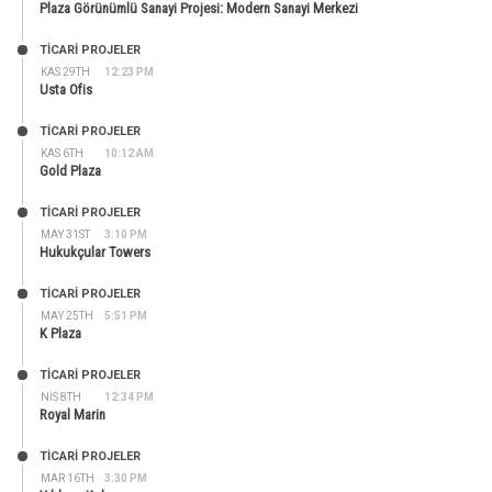
Plaza Görünümlü Sanayi Projesi: Modern Sanayi Merkezi
TİCARİ PROJELER
KAS 29TH
12:23 PM
Usta Ofis
TİCARİ PROJELER
KAS 6TH
10:12 AM
Gold Plaza
TİCARİ PROJELER
MAY 31ST
3:10 PM
Hukukçular Towers
TİCARİ PROJELER
MAY 25TH
5:51 PM
K Plaza
TİCARİ PROJELER
NIS 8TH
12:34 PM
Royal Marin
TİCARİ PROJELER
MAR 16TH
3:30 PM