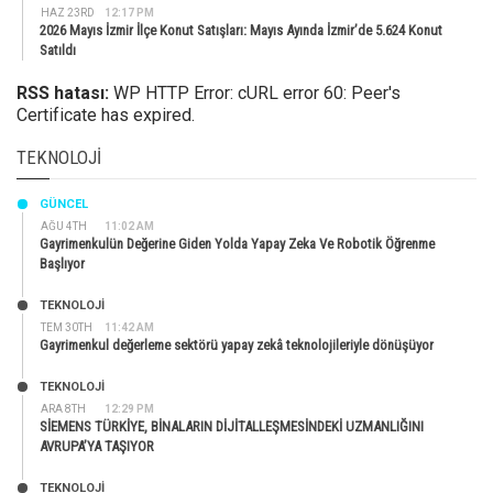
HAZ 23RD
12:17 PM
2026 Mayıs İzmir İlçe Konut Satışları: Mayıs Ayında İzmir’de 5.624 Konut
Satıldı
RSS hatası:
WP HTTP Error: cURL error 60: Peer's
Certificate has expired.
TEKNOLOJI
GÜNCEL
AĞU 4TH
11:02 AM
Gayrimenkulün Değerine Giden Yolda Yapay Zeka Ve Robotik Öğrenme
Başlıyor
TEKNOLOJİ
TEM 30TH
11:42 AM
Gayrimenkul değerleme sektörü yapay zekâ teknolojileriyle dönüşüyor
TEKNOLOJİ
ARA 8TH
12:29 PM
SİEMENS TÜRKİYE, BİNALARIN DİJİTALLEŞMESİNDEKİ UZMANLIĞINI
AVRUPA’YA TAŞIYOR
TEKNOLOJİ