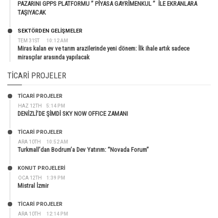
PAZARINI GPPS PLATFORMU ” PİYASA GAYRİMENKUL ” İLE EKRANLARA
TAŞIYACAK
SEKTÖRDEN GELIŞMELER
TEM 31ST
10:12 AM
Miras kalan ev ve tarım arazilerinde yeni dönem: İlk ihale artık sadece
mirasçılar arasında yapılacak
TICARI PROJELER
TİCARİ PROJELER
HAZ 12TH
5:14 PM
DENİZLİ’DE ŞİMDİ SKY NOW OFFICE ZAMANI
TİCARİ PROJELER
ARA 10TH
10:52 AM
Turkmall’dan Bodrum’a Dev Yatırım: “Novada Forum”
KONUT PROJELERI
OCA 12TH
1:39 PM
Mistral İzmir
TİCARİ PROJELER
ARA 10TH
12:14 PM