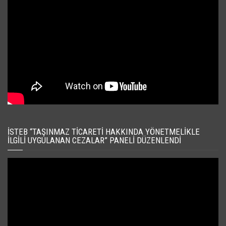
İSTEB “TAŞINMAZ TICARETI HAKKINDA YÖNETMELIKLE
İLGILI UYGULANAN CEZALAR” PANELI DÜZENLENDI