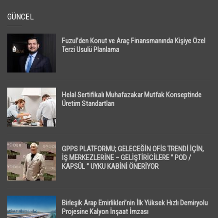
GÜNCEL
Fuzul’den Konut ve Araç Finansmanında Kişiye Özel
Terzi Usulü Planlama
Helal Sertifikalı Muhafazakar Mutfak Konseptinde
Üretim Standartları
GPPS PLATFORMU; GELECEĞİN OFİS TRENDİ İÇİN,
İŞ MERKEZLERİNE – GELİŞTİRİCİLERE ” POD /
KAPSÜL ” UYKU KABİNİ ÖNERİYOR
Birleşik Arap Emirlikleri’nin İlk Yüksek Hızlı Demiryolu
Projesine Kalyon İnşaat İmzası