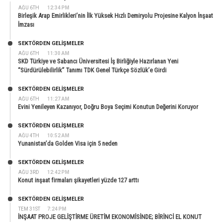
AĞU 6TH
12:34 PM
Birleşik Arap Emirlikleri’nin İlk Yüksek Hızlı Demiryolu Projesine Kalyon İnşaat
İmzası
SEKTÖRDEN GELIŞMELER
AĞU 6TH
11:30 AM
SKD Türkiye ve Sabancı Üniversitesi İş Birliğiyle Hazırlanan Yeni
“Sürdürülebilirlik” Tanımı TDK Genel Türkçe Sözlük’e Girdi
SEKTÖRDEN GELIŞMELER
AĞU 6TH
11:27 AM
Evini Yenileyen Kazanıyor, Doğru Boya Seçimi Konutun Değerini Koruyor
SEKTÖRDEN GELIŞMELER
AĞU 4TH
10:52 AM
Yunanistan’da Golden Visa için 5 neden
SEKTÖRDEN GELIŞMELER
AĞU 3RD
12:42 PM
Konut inşaat firmaları şikayetleri yüzde 127 arttı
SEKTÖRDEN GELIŞMELER
TEM 31ST
7:24 PM
İNŞAAT PROJE GELİŞTİRME ÜRETİM EKONOMİSİNDE; BİRİNCİ EL KONUT