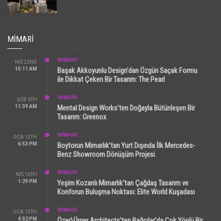
MIMARI
MİMARİ
NIS 22ND
10:11 AM
Başak Akkoyunlu Design’dan Özgün Saçak Formu
ile Dikkat Çeken Bir Tasarım: The Pearl
MİMARİ
ŞUB 6TH
11:39 AM
Mental Design Works’ten Doğayla Bütünleşen Bir
Tasarım: Greenox
MİMARİ
OCA 12TH
6:53 PM
Boytorun Mimarlık’tan Yurt Dışında İlk Mercedes-
Benz Showroom Dönüşüm Projesi
MİMARİ
NIS 16TH
1:29 PM
Yeşim Kozanlı Mimarlık’tan Çağdaş Tasarım ve
Konforun Buluşma Noktası: Elite World Kuşadası
MİMARİ
OCA 15TH
4:02 PM
Özer\Ürger Architects’ten Bağcılar’da Çok Yönlü Bir