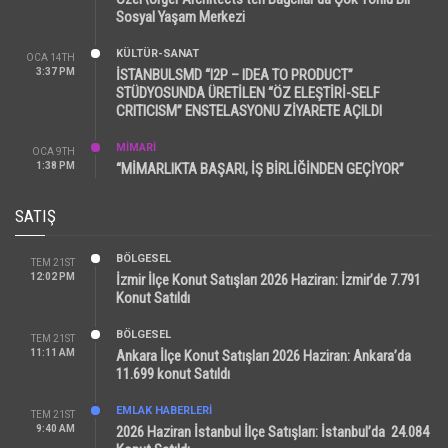
Sosyal Yaşam Merkezi
KÜLTÜR-SANAT
OCA 14TH
3:37 PM
İSTANBULSMD “I2P – IDEA TO PRODUCT”
STÜDYOSUNDA ÜRETİLEN “ÖZ ELEŞTİRİ-SELF
CRITICISM” ENSTELASYONU ZİYARETE AÇILDI
MİMARİ
OCA 9TH
1:38 PM
“MİMARLIKTA BAŞARI, İŞ BİRLİĞİNDEN GEÇİYOR”
SATIŞ
BÖLGESEL
TEM 21ST
12:02 PM
İzmir İlçe Konut Satışları 2026 Haziran: İzmir’de 7.791
Konut Satıldı
BÖLGESEL
TEM 21ST
11:11 AM
Ankara İlçe Konut Satışları 2026 Haziran: Ankara’da
11.699 konut Satıldı
EMLAK HABERLERI
TEM 21ST
9:40 AM
2026 Haziran İstanbul İlçe Satışları: İstanbul’da 24.084