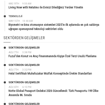
KAS 19TH
9:50 AM
Living Now with Netatmo ile Evinizi Dilediğiniz Yerden Yönetin
TEKNOLOJİ
MAY 15TH
10:40 AM
Biyometri ve bina otomasyon sistemleri 2025’in ilk aylarında en çok saldırıya
uğrayan operasyonel teknoloji sektörleri oldu
SEKTÖRDEN GELIŞMELER
SEKTÖRDEN GELIŞMELER
AĞU 7TH
3:38 PM
Fuzul’den Konut ve Araç Finansmanında Kişiye Özel Terzi Usulü Planlama
SEKTÖRDEN GELIŞMELER
AĞU 7TH
3:32 PM
Helal Sertifikalı Muhafazakar Mutfak Konseptinde Üretim Standartları
SEKTÖRDEN GELIŞMELER
AĞU 6TH
6:15 PM
Notte Global Pasaport Endeksi 2026 Güncellendi: Türk Pasaportu 199 Ülke
Arasında 86. Sırada
SEKTÖRDEN GELIŞMELER