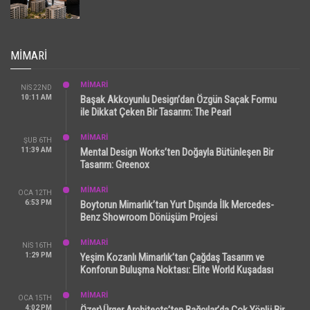
MIMARI
MİMARİ
NIS 22ND
10:11 AM
Başak Akkoyunlu Design’dan Özgün Saçak Formu
ile Dikkat Çeken Bir Tasarım: The Pearl
MİMARİ
ŞUB 6TH
11:39 AM
Mental Design Works’ten Doğayla Bütünleşen Bir
Tasarım: Greenox
MİMARİ
OCA 12TH
6:53 PM
Boytorun Mimarlık’tan Yurt Dışında İlk Mercedes-
Benz Showroom Dönüşüm Projesi
MİMARİ
NIS 16TH
1:29 PM
Yeşim Kozanlı Mimarlık’tan Çağdaş Tasarım ve
Konforun Buluşma Noktası: Elite World Kuşadası
MİMARİ
OCA 15TH
4:02 PM
Özer\Ürger Architects’ten Bağcılar’da Çok Yönlü Bir