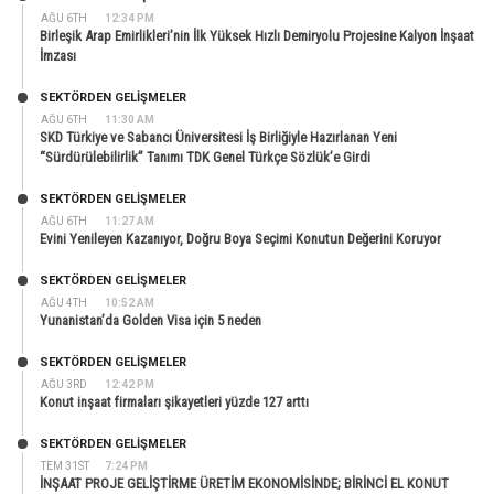
AĞU 6TH
12:34 PM
Birleşik Arap Emirlikleri’nin İlk Yüksek Hızlı Demiryolu Projesine Kalyon İnşaat
İmzası
SEKTÖRDEN GELIŞMELER
AĞU 6TH
11:30 AM
SKD Türkiye ve Sabancı Üniversitesi İş Birliğiyle Hazırlanan Yeni
“Sürdürülebilirlik” Tanımı TDK Genel Türkçe Sözlük’e Girdi
SEKTÖRDEN GELIŞMELER
AĞU 6TH
11:27 AM
Evini Yenileyen Kazanıyor, Doğru Boya Seçimi Konutun Değerini Koruyor
SEKTÖRDEN GELIŞMELER
AĞU 4TH
10:52 AM
Yunanistan’da Golden Visa için 5 neden
SEKTÖRDEN GELIŞMELER
AĞU 3RD
12:42 PM
Konut inşaat firmaları şikayetleri yüzde 127 arttı
SEKTÖRDEN GELIŞMELER
TEM 31ST
7:24 PM
İNŞAAT PROJE GELİŞTİRME ÜRETİM EKONOMİSİNDE; BİRİNCİ EL KONUT