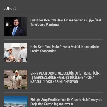
GÜNCEL
Fuzul’den Konut ve Araç Finansmanında Kişiye Özel
Terzi Usulü Planlama
Helal Sertifikalı Muhafazakar Mutfak Konseptinde
Üretim Standartları
GPPS PLATFORMU; GELECEĞİN OFİS TRENDİ İÇİN,
İŞ MERKEZLERİNE – GELİŞTİRİCİLERE ” POD /
KAPSÜL ” UYKU KABİNİ ÖNERİYOR
Birleşik Arap Emirlikleri’nin İlk Yüksek Hızlı Demiryolu
Projesine Kalyon İnşaat İmzası