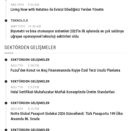
KAS 19TH
9:50 AM
Living Now with Netatmo ile Evinizi Dilediğiniz Yerden Yönetin
TEKNOLOJİ
MAY 15TH
10:40 AM
Biyometri ve bina otomasyon sistemleri 2025’in ilk aylarında en çok saldırıya
uğrayan operasyonel teknoloji sektörleri oldu
SEKTÖRDEN GELIŞMELER
SEKTÖRDEN GELIŞMELER
AĞU 7TH
3:38 PM
Fuzul’den Konut ve Araç Finansmanında Kişiye Özel Terzi Usulü Planlama
SEKTÖRDEN GELIŞMELER
AĞU 7TH
3:32 PM
Helal Sertifikalı Muhafazakar Mutfak Konseptinde Üretim Standartları
SEKTÖRDEN GELIŞMELER
AĞU 6TH
6:15 PM
Notte Global Pasaport Endeksi 2026 Güncellendi: Türk Pasaportu 199 Ülke
Arasında 86. Sırada
SEKTÖRDEN GELIŞMELER