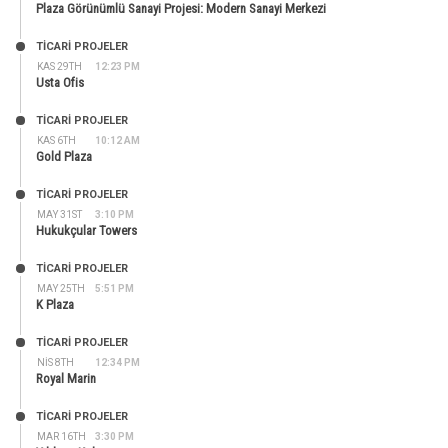
Plaza Görünümlü Sanayi Projesi: Modern Sanayi Merkezi
TİCARİ PROJELER
KAS 29TH
12:23 PM
Usta Ofis
TİCARİ PROJELER
KAS 6TH
10:12 AM
Gold Plaza
TİCARİ PROJELER
MAY 31ST
3:10 PM
Hukukçular Towers
TİCARİ PROJELER
MAY 25TH
5:51 PM
K Plaza
TİCARİ PROJELER
NIS 8TH
12:34 PM
Royal Marin
TİCARİ PROJELER
MAR 16TH
3:30 PM