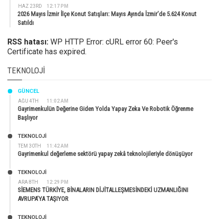
HAZ 23RD
12:17 PM
2026 Mayıs İzmir İlçe Konut Satışları: Mayıs Ayında İzmir’de 5.624 Konut
Satıldı
RSS hatası:
WP HTTP Error: cURL error 60: Peer's
Certificate has expired.
TEKNOLOJI
GÜNCEL
AĞU 4TH
11:02 AM
Gayrimenkulün Değerine Giden Yolda Yapay Zeka Ve Robotik Öğrenme
Başlıyor
TEKNOLOJİ
TEM 30TH
11:42 AM
Gayrimenkul değerleme sektörü yapay zekâ teknolojileriyle dönüşüyor
TEKNOLOJİ
ARA 8TH
12:29 PM
SİEMENS TÜRKİYE, BİNALARIN DİJİTALLEŞMESİNDEKİ UZMANLIĞINI
AVRUPA’YA TAŞIYOR
TEKNOLOJİ