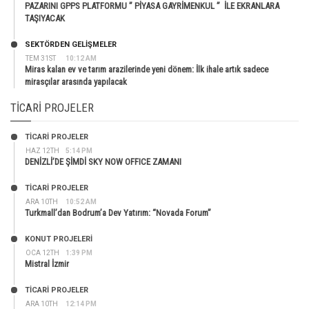
PAZARINI GPPS PLATFORMU ” PİYASA GAYRİMENKUL ” İLE EKRANLARA
TAŞIYACAK
SEKTÖRDEN GELIŞMELER
TEM 31ST
10:12 AM
Miras kalan ev ve tarım arazilerinde yeni dönem: İlk ihale artık sadece
mirasçılar arasında yapılacak
TICARI PROJELER
TİCARİ PROJELER
HAZ 12TH
5:14 PM
DENİZLİ’DE ŞİMDİ SKY NOW OFFICE ZAMANI
TİCARİ PROJELER
ARA 10TH
10:52 AM
Turkmall’dan Bodrum’a Dev Yatırım: “Novada Forum”
KONUT PROJELERI
OCA 12TH
1:39 PM
Mistral İzmir
TİCARİ PROJELER
ARA 10TH
12:14 PM