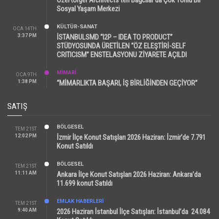
Sosyal Yaşam Merkezi
KÜLTÜR-SANAT
OCA 14TH
3:37 PM
İSTANBULSMD “I2P – IDEA TO PRODUCT”
STÜDYOSUNDA ÜRETİLEN “ÖZ ELEŞTİRİ-SELF
CRITICISM” ENSTELASYONU ZİYARETE AÇILDI
MİMARİ
OCA 9TH
1:38 PM
“MİMARLIKTA BAŞARI, İŞ BİRLİĞİNDEN GEÇİYOR”
SATIŞ
BÖLGESEL
TEM 21ST
12:02 PM
İzmir İlçe Konut Satışları 2026 Haziran: İzmir’de 7.791
Konut Satıldı
BÖLGESEL
TEM 21ST
11:11 AM
Ankara İlçe Konut Satışları 2026 Haziran: Ankara’da
11.699 konut Satıldı
EMLAK HABERLERI
TEM 21ST
9:40 AM
2026 Haziran İstanbul İlçe Satışları: İstanbul’da 24.084