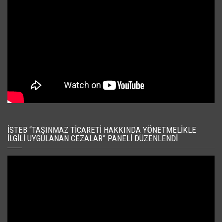
İSTEB “TAŞINMAZ TICARETI HAKKINDA YÖNETMELIKLE
İLGILI UYGULANAN CEZALAR” PANELI DÜZENLENDI