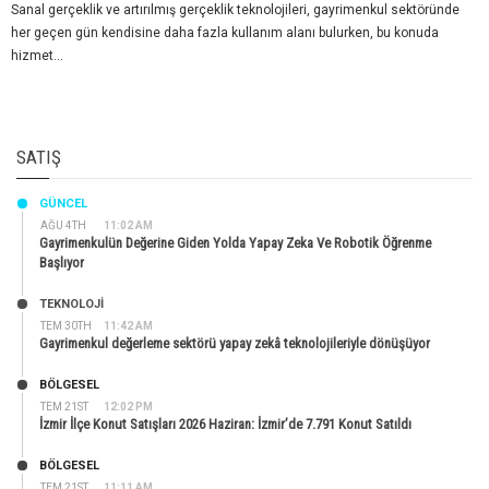
Sanal gerçeklik ve artırılmış gerçeklik teknolojileri, gayrimenkul sektöründe
her geçen gün kendisine daha fazla kullanım alanı bulurken, bu konuda
hizmet...
SATIŞ
GÜNCEL
AĞU 4TH
11:02 AM
Gayrimenkulün Değerine Giden Yolda Yapay Zeka Ve Robotik Öğrenme
Başlıyor
TEKNOLOJİ
TEM 30TH
11:42 AM
Gayrimenkul değerleme sektörü yapay zekâ teknolojileriyle dönüşüyor
BÖLGESEL
TEM 21ST
12:02 PM
İzmir İlçe Konut Satışları 2026 Haziran: İzmir’de 7.791 Konut Satıldı
BÖLGESEL
TEM 21ST
11:11 AM