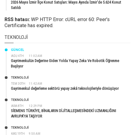
2026 Mayıs İzmir İlçe Konut Satışları: Mayıs Ayında İzmir’de 5.624 Konut
Satıldı
RSS hatası:
WP HTTP Error: cURL error 60: Peer's
Certificate has expired.
TEKNOLOJI
GÜNCEL
AĞU 4TH
11:02 AM
Gayrimenkulün Değerine Giden Yolda Yapay Zeka Ve Robotik Öğrenme
Başlıyor
TEKNOLOJİ
TEM 30TH
11:42 AM
Gayrimenkul değerleme sektörü yapay zekâ teknolojileriyle dönüşüyor
TEKNOLOJİ
ARA 8TH
12:29 PM
SİEMENS TÜRKİYE, BİNALARIN DİJİTALLEŞMESİNDEKİ UZMANLIĞINI
AVRUPA’YA TAŞIYOR
TEKNOLOJİ
KAS 19TH
9:50 AM