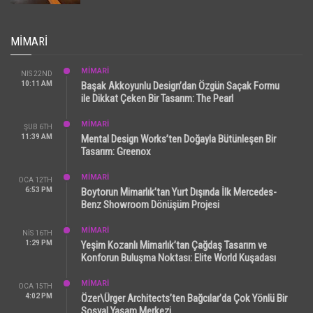
MIMARI
MİMARİ
NIS 22ND
10:11 AM
Başak Akkoyunlu Design’dan Özgün Saçak Formu
ile Dikkat Çeken Bir Tasarım: The Pearl
MİMARİ
ŞUB 6TH
11:39 AM
Mental Design Works’ten Doğayla Bütünleşen Bir
Tasarım: Greenox
MİMARİ
OCA 12TH
6:53 PM
Boytorun Mimarlık’tan Yurt Dışında İlk Mercedes-
Benz Showroom Dönüşüm Projesi
MİMARİ
NIS 16TH
1:29 PM
Yeşim Kozanlı Mimarlık’tan Çağdaş Tasarım ve
Konforun Buluşma Noktası: Elite World Kuşadası
MİMARİ
OCA 15TH
4:02 PM
Özer\Ürger Architects’ten Bağcılar’da Çok Yönlü Bir
Sosyal Yaşam Merkezi