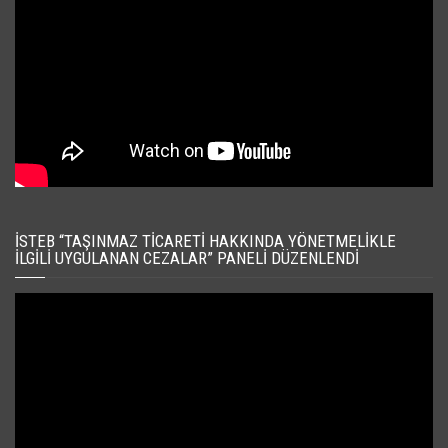
İSTEB “TAŞINMAZ TICARETI HAKKINDA YÖNETMELIKLE
İLGILI UYGULANAN CEZALAR” PANELI DÜZENLENDI