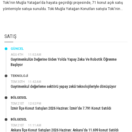
Toki'nin Muğla Yatağan'da hayata geçirdiği projesinde, 71 konut açık satış
yöntemiyle satışa sunuldu. Toki Muğla Yatağan Konutları satışta Toki'nin...
SATIŞ
GÜNCEL
AĞU 4TH
11:02 AM
Gayrimenkulün Değerine Giden Yolda Yapay Zeka Ve Robotik Öğrenme
Başlıyor
TEKNOLOJİ
TEM 30TH
11:42 AM
Gayrimenkul değerleme sektörü yapay zekâ teknolojileriyle dönüşüyor
BÖLGESEL
TEM 21ST
12:02 PM
İzmir İlçe Konut Satışları 2026 Haziran: İzmir’de 7.791 Konut Satıldı
BÖLGESEL
TEM 21ST
11:11 AM
Ankara İlçe Konut Satışları 2026 Haziran: Ankara’da 11.699 konut Satıldı