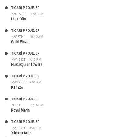
TİCARİ PROJELER
KAS 29TH
12:23 PM
Usta Ofis
TİCARİ PROJELER
KAS 6TH
10:12 AM
Gold Plaza
TİCARİ PROJELER
MAY 31ST
3:10 PM
Hukukçular Towers
TİCARİ PROJELER
MAY 25TH
5:51 PM
K Plaza
TİCARİ PROJELER
NIS 8TH
12:34 PM
Royal Marin
TİCARİ PROJELER
MAR 16TH
3:30 PM
Yıldırım Kule