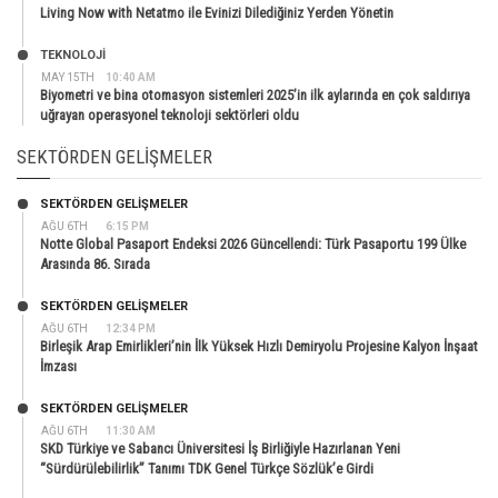
Living Now with Netatmo ile Evinizi Dilediğiniz Yerden Yönetin
TEKNOLOJİ
MAY 15TH
10:40 AM
Biyometri ve bina otomasyon sistemleri 2025’in ilk aylarında en çok saldırıya
uğrayan operasyonel teknoloji sektörleri oldu
SEKTÖRDEN GELIŞMELER
SEKTÖRDEN GELIŞMELER
AĞU 6TH
6:15 PM
Notte Global Pasaport Endeksi 2026 Güncellendi: Türk Pasaportu 199 Ülke
Arasında 86. Sırada
SEKTÖRDEN GELIŞMELER
AĞU 6TH
12:34 PM
Birleşik Arap Emirlikleri’nin İlk Yüksek Hızlı Demiryolu Projesine Kalyon İnşaat
İmzası
SEKTÖRDEN GELIŞMELER
AĞU 6TH
11:30 AM
SKD Türkiye ve Sabancı Üniversitesi İş Birliğiyle Hazırlanan Yeni
“Sürdürülebilirlik” Tanımı TDK Genel Türkçe Sözlük’e Girdi