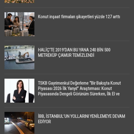
Konut inşaat firmaları şikayetleri yüzde 127 arttı
HALİÇ’TE 2019’DAN BU YANA 240 BİN 500
METREKÜP ÇAMUR TEMİZLENDİ
TSKB Gayrimenkul Değerleme “Bir Bakışta Konut
Piyasası 2026 İlk Yarıyıl” Araştırması: Konut
Piyasasında Dengeli Görünüm Sürerken, İlk El ve
İpotekli Satışlarda Sınırlı Toparlanma Dikkat Çekti
İBB, İSTANBUL’UN YOLLARINI YENİLEMEYE DEVAM
EDİYOR