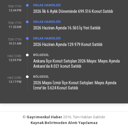
EMLAK HABERLERI
TEM 17TH
12:44 PM
2026 İlk 6 Aylık Döneminde 699.516 Konut Satıldı
EMLAK HABERLERI
TEM 17TH
11:22 AM
2026 Haziran Ayında 16.565 İş Yeri Satıldı
EMLAK HABERLERI
TEM 17TH
10:31 AM
2026 Haziran Ayında 129.979 Konut Satıldı
BÖLGESEL
HAZ 23RD
12:59 PM
Ankara İlçe Konut Satışları 2026 Mayıs: Mayıs Ayında
Ankara’da 8.021 konut Satıldı
BÖLGESEL
HAZ 23RD
12:17 PM
2026 Mayıs İzmir İlçe Konut Satışları: Mayıs Ayında
İzmir’de 5.624 Konut Satıldı
©
Gayrimenkul Haber
2016. Tüm Hakları Saklıdır.
Kaynak Belirtmeden Alıntı Yapılamaz