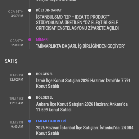
KÜLTÜR-SANAT
OCA 14TH
3:37 PM
İSTANBULSMD “I2P – IDEA TO PRODUCT”
STÜDYOSUNDA ÜRETİLEN “ÖZ ELEŞTİRİ-SELF
CRITICISM” ENSTELASYONU ZİYARETE AÇILDI
MİMARİ
OCA 9TH
1:38 PM
“MİMARLIKTA BAŞARI, İŞ BİRLİĞİNDEN GEÇİYOR”
SATIŞ
BÖLGESEL
TEM 21ST
12:02 PM
İzmir İlçe Konut Satışları 2026 Haziran: İzmir’de 7.791
Konut Satıldı
BÖLGESEL
TEM 21ST
11:11 AM
Ankara İlçe Konut Satışları 2026 Haziran: Ankara’da
11.699 konut Satıldı
EMLAK HABERLERI
TEM 21ST
9:40 AM
2026 Haziran İstanbul İlçe Satışları: İstanbul’da 24.084
Konut Satıldı