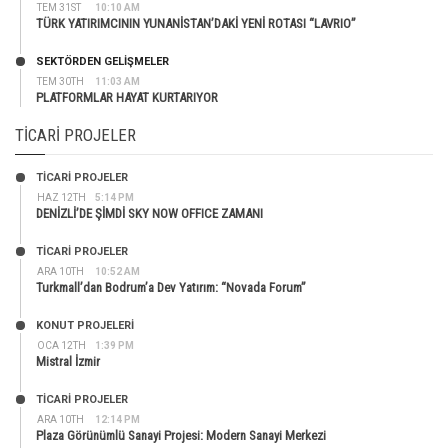
TEM 31ST
10:10 AM
TÜRK YATIRIMCININ YUNANİSTAN’DAKİ YENİ ROTASI “LAVRIO”
SEKTÖRDEN GELIŞMELER
TEM 30TH
11:03 AM
PLATFORMLAR HAYAT KURTARIYOR
TICARI PROJELER
TİCARİ PROJELER
HAZ 12TH
5:14 PM
DENİZLİ’DE ŞİMDİ SKY NOW OFFICE ZAMANI
TİCARİ PROJELER
ARA 10TH
10:52 AM
Turkmall’dan Bodrum’a Dev Yatırım: “Novada Forum”
KONUT PROJELERI
OCA 12TH
1:39 PM
Mistral İzmir
TİCARİ PROJELER
ARA 10TH
12:14 PM
Plaza Görünümlü Sanayi Projesi: Modern Sanayi Merkezi