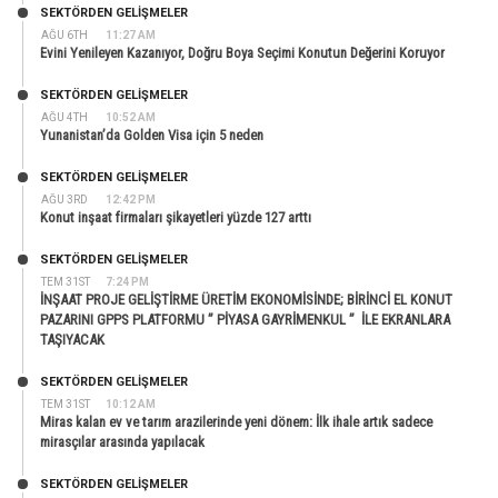
SEKTÖRDEN GELIŞMELER
AĞU 6TH
11:27 AM
Evini Yenileyen Kazanıyor, Doğru Boya Seçimi Konutun Değerini Koruyor
SEKTÖRDEN GELIŞMELER
AĞU 4TH
10:52 AM
Yunanistan’da Golden Visa için 5 neden
SEKTÖRDEN GELIŞMELER
AĞU 3RD
12:42 PM
Konut inşaat firmaları şikayetleri yüzde 127 arttı
SEKTÖRDEN GELIŞMELER
TEM 31ST
7:24 PM
İNŞAAT PROJE GELİŞTİRME ÜRETİM EKONOMİSİNDE; BİRİNCİ EL KONUT
PAZARINI GPPS PLATFORMU ” PİYASA GAYRİMENKUL ” İLE EKRANLARA
TAŞIYACAK
SEKTÖRDEN GELIŞMELER
TEM 31ST
10:12 AM
Miras kalan ev ve tarım arazilerinde yeni dönem: İlk ihale artık sadece
mirasçılar arasında yapılacak
SEKTÖRDEN GELIŞMELER