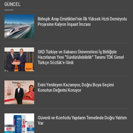
GÜNCEL
Birleşik Arap Emirlikleri’nin İlk Yüksek Hızlı Demiryolu
Projesine Kalyon İnşaat İmzası
SKD Türkiye ve Sabancı Üniversitesi İş Birliğiyle
Hazırlanan Yeni “Sürdürülebilirlik” Tanımı TDK Genel
Türkçe Sözlük’e Girdi
Evini Yenileyen Kazanıyor, Doğru Boya Seçimi
Konutun Değerini Koruyor
Güvenli ve Konforlu Yapıların Temelinde Doğru Yalıtım
Var