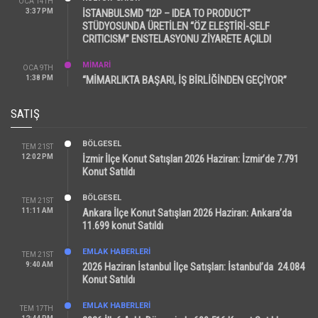
OCA 14TH
3:37 PM
İSTANBULSMD “I2P – IDEA TO PRODUCT”
STÜDYOSUNDA ÜRETİLEN “ÖZ ELEŞTİRİ-SELF
CRITICISM” ENSTELASYONU ZİYARETE AÇILDI
MİMARİ
OCA 9TH
1:38 PM
“MİMARLIKTA BAŞARI, İŞ BİRLİĞİNDEN GEÇİYOR”
SATIŞ
BÖLGESEL
TEM 21ST
12:02 PM
İzmir İlçe Konut Satışları 2026 Haziran: İzmir’de 7.791
Konut Satıldı
BÖLGESEL
TEM 21ST
11:11 AM
Ankara İlçe Konut Satışları 2026 Haziran: Ankara’da
11.699 konut Satıldı
EMLAK HABERLERI
TEM 21ST
9:40 AM
2026 Haziran İstanbul İlçe Satışları: İstanbul’da 24.084
Konut Satıldı
EMLAK HABERLERI
TEM 17TH