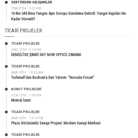
SEKTÖRDEN GELIŞMELER
TEM 27TH
5:37 PM
10 Bin 545 Bina Yangını Aynı Soruyu Gündeme Getirdi: Yangın Kapıları Ne
Kadar Güvenli?
TICARI PROJELER
TİCARİ PROJELER
HAZ 12TH
5:14 PM
DENİZLİ’DE ŞİMDİ SKY NOW OFFICE ZAMANI
TİCARİ PROJELER
ARA 10TH
10:52 AM
Turkmall’dan Bodrum’a Dev Yatırım: “Novada Forum”
KONUT PROJELERI
OCA 12TH
1:39 PM
Mistral İzmir
TİCARİ PROJELER
ARA 10TH
12:14 PM
Plaza Görünümlü Sanayi Projesi: Modern Sanayi Merkezi
TİCARİ PROJELER