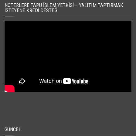
NOTERLERE TAPU İŞLEM YETKISI – YALITIM TAPTIRMAK
İSTEYENE KREDI DESTEĞI
GÜNCEL