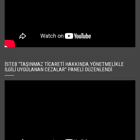
İSTEB “TAŞINMAZ TICARETI HAKKINDA YÖNETMELIKLE
İLGILI UYGULANAN CEZALAR” PANELI DÜZENLENDI