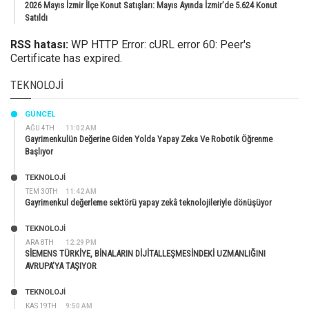
2026 Mayıs İzmir İlçe Konut Satışları: Mayıs Ayında İzmir’de 5.624 Konut
Satıldı
RSS hatası:
WP HTTP Error: cURL error 60: Peer's
Certificate has expired.
TEKNOLOJI
GÜNCEL
AĞU 4TH
11:02 AM
Gayrimenkulün Değerine Giden Yolda Yapay Zeka Ve Robotik Öğrenme
Başlıyor
TEKNOLOJİ
TEM 30TH
11:42 AM
Gayrimenkul değerleme sektörü yapay zekâ teknolojileriyle dönüşüyor
TEKNOLOJİ
ARA 8TH
12:29 PM
SİEMENS TÜRKİYE, BİNALARIN DİJİTALLEŞMESİNDEKİ UZMANLIĞINI
AVRUPA’YA TAŞIYOR
TEKNOLOJİ
KAS 19TH
9:50 AM