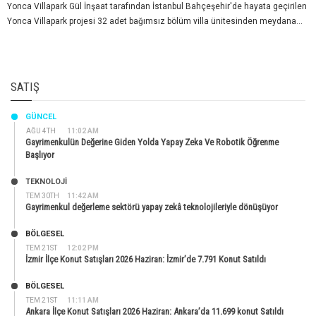
Yonca Villapark Gül İnşaat tarafından İstanbul Bahçeşehir'de hayata geçirilen
Yonca Villapark projesi 32 adet bağımsız bölüm villa ünitesinden meydana...
SATIŞ
GÜNCEL
AĞU 4TH
11:02 AM
Gayrimenkulün Değerine Giden Yolda Yapay Zeka Ve Robotik Öğrenme
Başlıyor
TEKNOLOJİ
TEM 30TH
11:42 AM
Gayrimenkul değerleme sektörü yapay zekâ teknolojileriyle dönüşüyor
BÖLGESEL
TEM 21ST
12:02 PM
İzmir İlçe Konut Satışları 2026 Haziran: İzmir’de 7.791 Konut Satıldı
BÖLGESEL
TEM 21ST
11:11 AM
Ankara İlçe Konut Satışları 2026 Haziran: Ankara’da 11.699 konut Satıldı