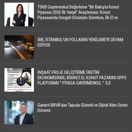
TSKB Gayrimenkul Değerleme “Bir Bakışta Konut
Piyasası 2026 İlk Yarıyıl” Araştırması: Konut
Piyasasında Dengeli Görünüm Sürerken, İlk El ve
İpotekli Satışlarda Sınırlı Toparlanma Dikkat Çekti
İBB, İSTANBUL’UN YOLLARINI YENİLEMEYE DEVAM
EDİYOR
İNŞAAT PROJE GELİŞTİRME ÜRETİM
EKONOMİSİNDE; BİRİNCİ EL KONUT PAZARINI GPPS
PLATFORMU ” PİYASA GAYRİMENKUL ” İLE
EKRANLARA TAŞIYACAK
Garanti BBVA’dan Tapuda Güvenli ve Dijital Alım Satım
Dönemi