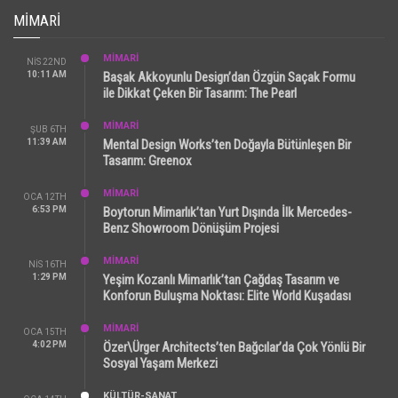
MIMARI
MİMARİ
NIS 22ND
10:11 AM
Başak Akkoyunlu Design’dan Özgün Saçak Formu
ile Dikkat Çeken Bir Tasarım: The Pearl
MİMARİ
ŞUB 6TH
11:39 AM
Mental Design Works’ten Doğayla Bütünleşen Bir
Tasarım: Greenox
MİMARİ
OCA 12TH
6:53 PM
Boytorun Mimarlık’tan Yurt Dışında İlk Mercedes-
Benz Showroom Dönüşüm Projesi
MİMARİ
NIS 16TH
1:29 PM
Yeşim Kozanlı Mimarlık’tan Çağdaş Tasarım ve
Konforun Buluşma Noktası: Elite World Kuşadası
MİMARİ
OCA 15TH
4:02 PM
Özer\Ürger Architects’ten Bağcılar’da Çok Yönlü Bir
Sosyal Yaşam Merkezi
KÜLTÜR-SANAT