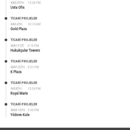
KAS 29TH
12:23 PM
Usta Ofis
TİCARİ PROJELER
KAS 6TH
10:12 AM
Gold Plaza
TİCARİ PROJELER
MAY 31ST
3:10 PM
Hukukçular Towers
TİCARİ PROJELER
MAY 25TH
5:51 PM
K Plaza
TİCARİ PROJELER
NIS 8TH
12:34 PM
Royal Marin
TİCARİ PROJELER
MAR 16TH
3:30 PM
Yıldırım Kule