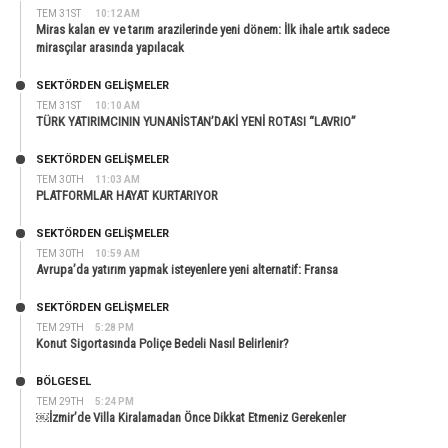
TEM 31ST
10:12 AM
Miras kalan ev ve tarım arazilerinde yeni dönem: İlk ihale artık sadece
mirasçılar arasında yapılacak
SEKTÖRDEN GELIŞMELER
TEM 31ST
10:10 AM
TÜRK YATIRIMCININ YUNANİSTAN’DAKİ YENİ ROTASI “LAVRIO”
SEKTÖRDEN GELIŞMELER
TEM 30TH
11:03 AM
PLATFORMLAR HAYAT KURTARIYOR
SEKTÖRDEN GELIŞMELER
TEM 30TH
10:59 AM
Avrupa’da yatırım yapmak isteyenlere yeni alternatif: Fransa
SEKTÖRDEN GELIŞMELER
TEM 29TH
5:28 PM
Konut Sigortasında Poliçe Bedeli Nasıl Belirlenir?
BÖLGESEL
TEM 29TH
5:24 PM
￼İzmir’de Villa Kiralamadan Önce Dikkat Etmeniz Gerekenler