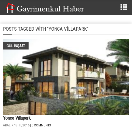
POSTS TAGGED WITH "YONCA VILLAPARK"
GÜL İNŞAAT
Yonca Villapark
ARALIK 18TH, 2016 |
0 COMMENTS