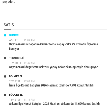
projede...
SATIŞ
GÜNCEL
AĞU 4TH
11:02 AM
Gayrimenkulün Değerine Giden Yolda Yapay Zeka Ve Robotik Öğrenme
Başlıyor
TEKNOLOJİ
TEM 30TH
11:42 AM
Gayrimenkul değerleme sektörü yapay zekâ teknolojileriyle dönüşüyor
BÖLGESEL
TEM 21ST
12:02 PM
İzmir İlçe Konut Satışları 2026 Haziran: İzmir’de 7.791 Konut Satıldı
BÖLGESEL
TEM 21ST
11:11 AM
Ankara İlçe Konut Satışları 2026 Haziran: Ankara’da 11.699 konut Satıldı