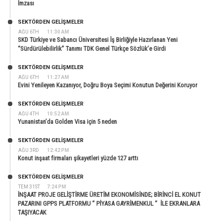
İmzası
SEKTÖRDEN GELIŞMELER
AĞU 6TH
11:30 AM
SKD Türkiye ve Sabancı Üniversitesi İş Birliğiyle Hazırlanan Yeni
“Sürdürülebilirlik” Tanımı TDK Genel Türkçe Sözlük’e Girdi
SEKTÖRDEN GELIŞMELER
AĞU 6TH
11:27 AM
Evini Yenileyen Kazanıyor, Doğru Boya Seçimi Konutun Değerini Koruyor
SEKTÖRDEN GELIŞMELER
AĞU 4TH
10:52 AM
Yunanistan’da Golden Visa için 5 neden
SEKTÖRDEN GELIŞMELER
AĞU 3RD
12:42 PM
Konut inşaat firmaları şikayetleri yüzde 127 arttı
SEKTÖRDEN GELIŞMELER
TEM 31ST
7:24 PM
İNŞAAT PROJE GELİŞTİRME ÜRETİM EKONOMİSİNDE; BİRİNCİ EL KONUT
PAZARINI GPPS PLATFORMU ” PİYASA GAYRİMENKUL ” İLE EKRANLARA
TAŞIYACAK