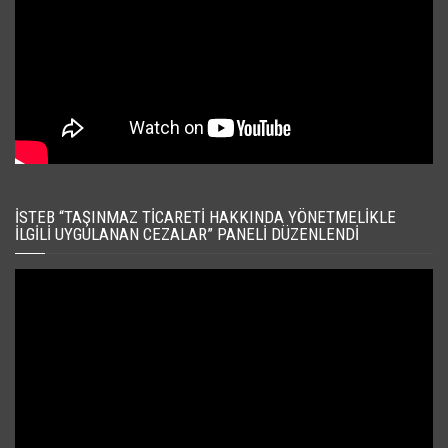
İSTEB “TAŞINMAZ TICARETI HAKKINDA YÖNETMELIKLE
İLGILI UYGULANAN CEZALAR” PANELI DÜZENLENDI