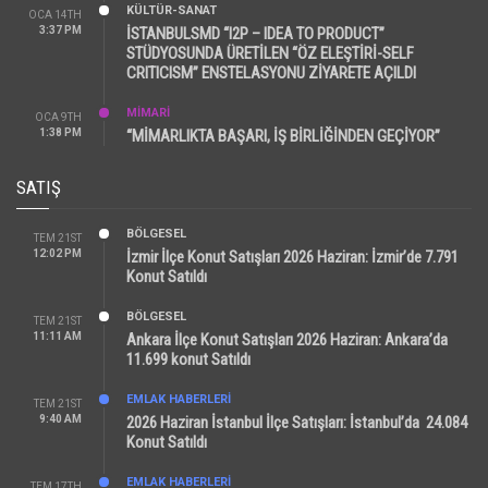
KÜLTÜR-SANAT
OCA 14TH
3:37 PM
İSTANBULSMD “I2P – IDEA TO PRODUCT”
STÜDYOSUNDA ÜRETİLEN “ÖZ ELEŞTİRİ-SELF
CRITICISM” ENSTELASYONU ZİYARETE AÇILDI
MİMARİ
OCA 9TH
1:38 PM
“MİMARLIKTA BAŞARI, İŞ BİRLİĞİNDEN GEÇİYOR”
SATIŞ
BÖLGESEL
TEM 21ST
12:02 PM
İzmir İlçe Konut Satışları 2026 Haziran: İzmir’de 7.791
Konut Satıldı
BÖLGESEL
TEM 21ST
11:11 AM
Ankara İlçe Konut Satışları 2026 Haziran: Ankara’da
11.699 konut Satıldı
EMLAK HABERLERI
TEM 21ST
9:40 AM
2026 Haziran İstanbul İlçe Satışları: İstanbul’da 24.084
Konut Satıldı
EMLAK HABERLERI
TEM 17TH