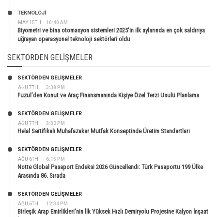
TEKNOLOJİ
MAY 15TH
10:40 AM
Biyometri ve bina otomasyon sistemleri 2025’in ilk aylarında en çok saldırıya
uğrayan operasyonel teknoloji sektörleri oldu
SEKTÖRDEN GELIŞMELER
SEKTÖRDEN GELIŞMELER
AĞU 7TH
3:38 PM
Fuzul’den Konut ve Araç Finansmanında Kişiye Özel Terzi Usulü Planlama
SEKTÖRDEN GELIŞMELER
AĞU 7TH
3:32 PM
Helal Sertifikalı Muhafazakar Mutfak Konseptinde Üretim Standartları
SEKTÖRDEN GELIŞMELER
AĞU 6TH
6:15 PM
Notte Global Pasaport Endeksi 2026 Güncellendi: Türk Pasaportu 199 Ülke
Arasında 86. Sırada
SEKTÖRDEN GELIŞMELER
AĞU 6TH
12:34 PM
Birleşik Arap Emirlikleri’nin İlk Yüksek Hızlı Demiryolu Projesine Kalyon İnşaat