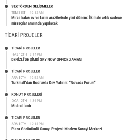
SEKTÖRDEN GELIŞMELER
TEM 31ST
10:12 AM
Miras kalan ev ve tarım arazilerinde yeni dönem: İlk ihale artık sadece
mirasçılar arasında yapılacak
TICARI PROJELER
TİCARİ PROJELER
HAZ 12TH
5:14 PM
DENİZLİ’DE ŞİMDİ SKY NOW OFFICE ZAMANI
TİCARİ PROJELER
ARA 10TH
10:52 AM
Turkmall’dan Bodrum’a Dev Yatırım: “Novada Forum”
KONUT PROJELERI
OCA 12TH
1:39 PM
Mistral İzmir
TİCARİ PROJELER
ARA 10TH
12:14 PM
Plaza Görünümlü Sanayi Projesi: Modern Sanayi Merkezi