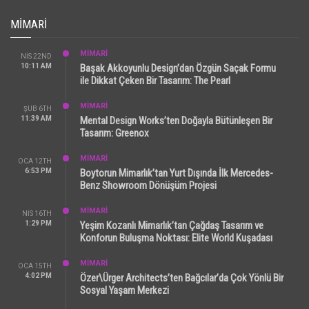
MIMARI
MİMARİ
NIS 22ND
10:11 AM
Başak Akkoyunlu Design’dan Özgün Saçak Formu
ile Dikkat Çeken Bir Tasarım: The Pearl
MİMARİ
ŞUB 6TH
11:39 AM
Mental Design Works’ten Doğayla Bütünleşen Bir
Tasarım: Greenox
MİMARİ
OCA 12TH
6:53 PM
Boytorun Mimarlık’tan Yurt Dışında İlk Mercedes-
Benz Showroom Dönüşüm Projesi
MİMARİ
NIS 16TH
1:29 PM
Yeşim Kozanlı Mimarlık’tan Çağdaş Tasarım ve
Konforun Buluşma Noktası: Elite World Kuşadası
MİMARİ
OCA 15TH
4:02 PM
Özer\Ürger Architects’ten Bağcılar’da Çok Yönlü Bir
Sosyal Yaşam Merkezi