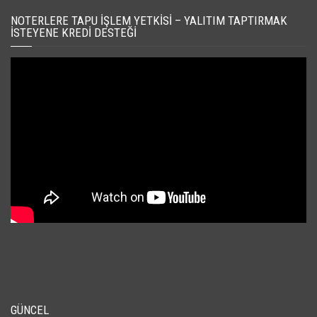
NOTERLERE TAPU İŞLEM YETKISI – YALITIM TAPTIRMAK
İSTEYENE KREDI DESTEĞI
GÜNCEL