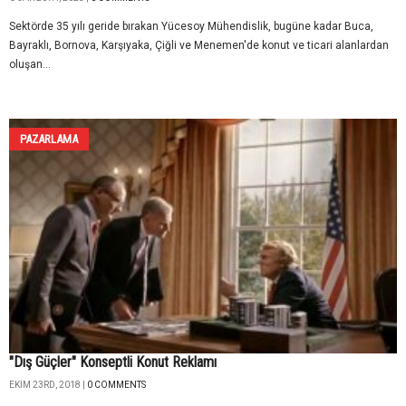
Sektörde 35 yılı geride bırakan Yücesoy Mühendislik, bugüne kadar Buca,
Bayraklı, Bornova, Karşıyaka, Çiğli ve Menemen'de konut ve ticari alanlardan
oluşan...
PAZARLAMA
"Dış Güçler" Konseptli Konut Reklamı
EKIM 23RD, 2018 |
0 COMMENTS