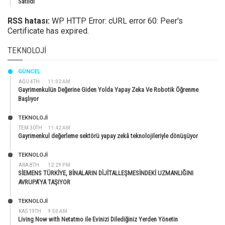
Satıldı
RSS hatası:
WP HTTP Error: cURL error 60: Peer's
Certificate has expired.
TEKNOLOJI
GÜNCEL
AĞU 4TH
11:02 AM
Gayrimenkulün Değerine Giden Yolda Yapay Zeka Ve Robotik Öğrenme
Başlıyor
TEKNOLOJİ
TEM 30TH
11:42 AM
Gayrimenkul değerleme sektörü yapay zekâ teknolojileriyle dönüşüyor
TEKNOLOJİ
ARA 8TH
12:29 PM
SİEMENS TÜRKİYE, BİNALARIN DİJİTALLEŞMESİNDEKİ UZMANLIĞINI
AVRUPA’YA TAŞIYOR
TEKNOLOJİ
KAS 19TH
9:50 AM
Living Now with Netatmo ile Evinizi Dilediğiniz Yerden Yönetin