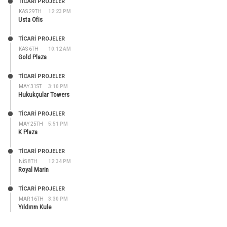
TİCARİ PROJELER
KAS 29TH
12:23 PM
Usta Ofis
TİCARİ PROJELER
KAS 6TH
10:12 AM
Gold Plaza
TİCARİ PROJELER
MAY 31ST
3:10 PM
Hukukçular Towers
TİCARİ PROJELER
MAY 25TH
5:51 PM
K Plaza
TİCARİ PROJELER
NIS 8TH
12:34 PM
Royal Marin
TİCARİ PROJELER
MAR 16TH
3:30 PM
Yıldırım Kule