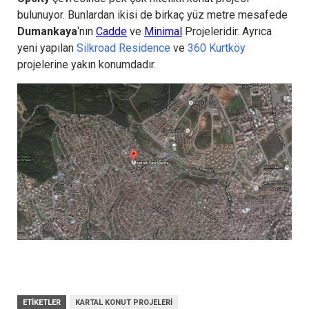
bulunuyor. Bunlardan ikisi de birkaç yüz metre mesafede
Dumankaya
‘nın
Cadde
ve
Minimal
Projeleridir. Ayrıca
yeni yapılan
Silkroad Residence
ve
360 Kurtköy
projelerine yakın konumdadır.
ETIKETLER
KARTAL KONUT PROJELERI