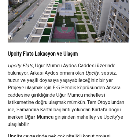
Upcity Flats Lokasyon ve Ulaşım
Upcity Flats
, Uğur Mumcu Aydos Caddesi üzerinde
bulunuyor. Arkası Aydos ormanı olan
Upcity
, sessiz,
huzur ve yeşili doyasıya yaşayabileceğiniz bir yer.
Projeye ulaşmak için E-5 Pendik köprüsünden Ankara
caddesine girildiğinde Uğur Mumcu mahellesi
istikametine doğru ulaşmak mümkün. Tem Otoyolundan
ise, Samandıra Kartal bağlantı yolundan Kartal’a doğru
inerken
Uğur Mumcu
girişinden mahelley ve Upcity’ye
ulaşılabilir.
Upcity
çevresinde pek çok nitelikli konut projesi