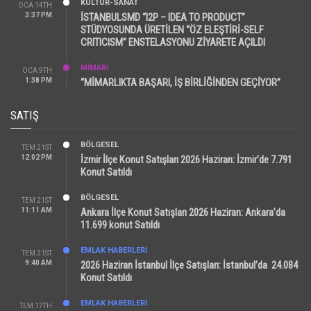
KÜLTÜR-SANAT
OCA 14TH
3:37 PM
İSTANBULSMD “I2P – IDEA TO PRODUCT”
STÜDYOSUNDA ÜRETİLEN “ÖZ ELEŞTİRİ-SELF
CRITICISM” ENSTELASYONU ZİYARETE AÇILDI
MİMARİ
OCA 9TH
1:38 PM
“MİMARLIKTA BAŞARI, İŞ BİRLİĞİNDEN GEÇİYOR”
SATIŞ
BÖLGESEL
TEM 21ST
12:02 PM
İzmir İlçe Konut Satışları 2026 Haziran: İzmir’de 7.791
Konut Satıldı
BÖLGESEL
TEM 21ST
11:11 AM
Ankara İlçe Konut Satışları 2026 Haziran: Ankara’da
11.699 konut Satıldı
EMLAK HABERLERI
TEM 21ST
9:40 AM
2026 Haziran İstanbul İlçe Satışları: İstanbul’da 24.084
Konut Satıldı
EMLAK HABERLERI
TEM 17TH