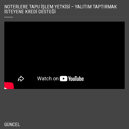
NOTERLERE TAPU İŞLEM YETKISI – YALITIM TAPTIRMAK
İSTEYENE KREDI DESTEĞI
GÜNCEL