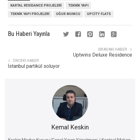
KARTAL RESIDANCE PROJELERI
TEKNIK YAPI
TEKNIK YAPI PROJELERI
UĞUR MUMCU
UPCITY FLATS
Bu Haberi Yayınla
SIRADAKI HABER
Uptwins Deluxe Residence
ÖNCEKI HABER
İstanbul partikül soluyor
Kemal Keskin
Keskin Medya Kurucu/Genel Yayın Yönetmeni / Kentsel Mekan-