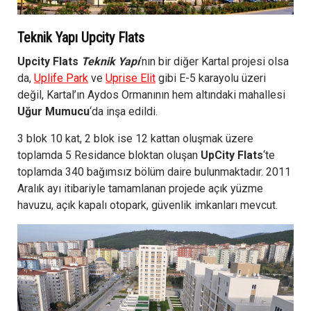
Teknik Yapı Upcity Flats
Upcity Flats
Teknik Yapı
‘nın bir diğer Kartal projesi olsa
da,
Uplife Park
ve
Uprise Elit
gibi E-5 karayolu üzeri
değil, Kartal’ın Aydos Ormanının hem altındaki mahallesi
Uğur Mumucu
‘da inşa edildi.
3 blok 10 kat, 2 blok ise 12 kattan oluşmak üzere
toplamda 5 Residance bloktan oluşan
UpCity Flats
‘te
toplamda 340 bağımsız bölüm daire bulunmaktadır. 2011
Aralık ayı itibariyle tamamlanan projede açık yüzme
havuzu, açık kapalı otopark, güvenlik imkanları mevcut.