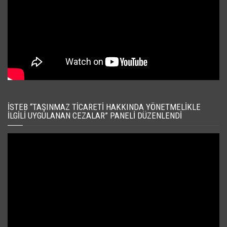
İSTEB “TAŞINMAZ TICARETI HAKKINDA YÖNETMELIKLE
İLGILI UYGULANAN CEZALAR” PANELI DÜZENLENDI