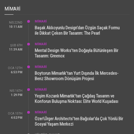
MIMARI
MİMARİ
NIS 22ND
10:11 AM
Başak Akkoyunlu Design’dan Özgün Saçak Formu
ile Dikkat Çeken Bir Tasarım: The Pearl
MİMARİ
ŞUB 6TH
11:39 AM
Mental Design Works’ten Doğayla Bütünleşen Bir
Tasarım: Greenox
MİMARİ
OCA 12TH
6:53 PM
Boytorun Mimarlık’tan Yurt Dışında İlk Mercedes-
Benz Showroom Dönüşüm Projesi
MİMARİ
NIS 16TH
1:29 PM
Yeşim Kozanlı Mimarlık’tan Çağdaş Tasarım ve
Konforun Buluşma Noktası: Elite World Kuşadası
MİMARİ
OCA 15TH
4:02 PM
Özer\Ürger Architects’ten Bağcılar’da Çok Yönlü Bir
Sosyal Yaşam Merkezi