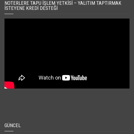
NOTERLERE TAPU İŞLEM YETKISI – YALITIM TAPTIRMAK
İSTEYENE KREDI DESTEĞI
GÜNCEL