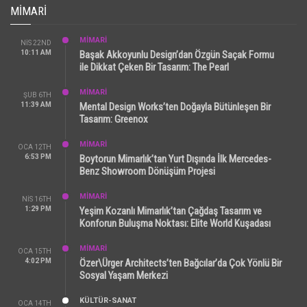
MIMARI
MİMARİ
NIS 22ND
10:11 AM
Başak Akkoyunlu Design’dan Özgün Saçak Formu
ile Dikkat Çeken Bir Tasarım: The Pearl
MİMARİ
ŞUB 6TH
11:39 AM
Mental Design Works’ten Doğayla Bütünleşen Bir
Tasarım: Greenox
MİMARİ
OCA 12TH
6:53 PM
Boytorun Mimarlık’tan Yurt Dışında İlk Mercedes-
Benz Showroom Dönüşüm Projesi
MİMARİ
NIS 16TH
1:29 PM
Yeşim Kozanlı Mimarlık’tan Çağdaş Tasarım ve
Konforun Buluşma Noktası: Elite World Kuşadası
MİMARİ
OCA 15TH
4:02 PM
Özer\Ürger Architects’ten Bağcılar’da Çok Yönlü Bir
Sosyal Yaşam Merkezi
KÜLTÜR-SANAT
OCA 14TH