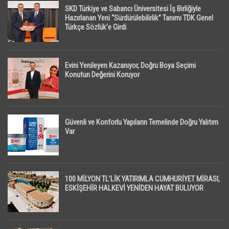
SKD Türkiye ve Sabancı Üniversitesi İş Birliğiyle
Hazırlanan Yeni “Sürdürülebilirlik” Tanımı TDK Genel
Türkçe Sözlük’e Girdi
Evini Yenileyen Kazanıyor, Doğru Boya Seçimi
Konutun Değerini Koruyor
Güvenli ve Konforlu Yapıların Temelinde Doğru Yalıtım
Var
100 MİLYON TL’LİK YATIRIMLA CUMHURİYET MİRASI,
ESKİŞEHİR HALKEVİ YENİDEN HAYAT BULUYOR