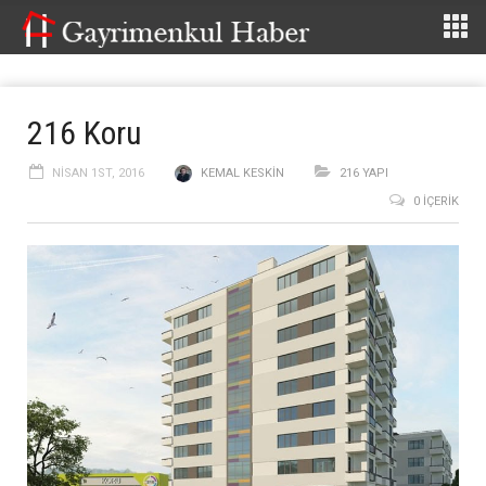
216 Koru
NISAN 1ST, 2016
KEMAL KESKIN
216 YAPI
0 İÇERIK