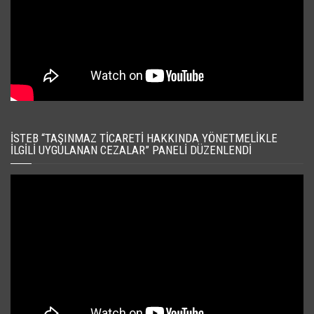
İSTEB “TAŞINMAZ TICARETI HAKKINDA YÖNETMELIKLE
İLGILI UYGULANAN CEZALAR” PANELI DÜZENLENDI