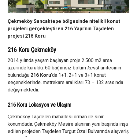
Çekmeköy Sancaktepe bölgesinde nitelikli konut
projeleri gerçekleştiren 216 Yapı’nın Taşdelen
projesi 216 Koru
216 Koru Çekmeköy
2014 yılında yaşam başlayan proje 2.500 m2 arsa
üzerinde kuruldu. 60 bağımsız bölüm
konu
t ünitesinin
bulunduğu
216 Koru
‘da 1+1, 2+1 ve 3+1 konut
seçeneklerinde, metrekare aralıkları 73 – 132 arasında
değişmektedir.
216 Koru Lokasyon ve Ulaşım
Çekmeköy Taşdelen mahallesi orman ile sınır
konumdadır. Çekmeköy Mesire alanının yanı başında inşa
edilen projeden Taşdelen Turgut Özal Bulvarında alışveriş