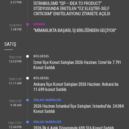
3:37 PM
İSTANBULSMD “I2P – IDEA TO PRODUCT”
STÜDYOSUNDA ÜRETİLEN “ÖZ ELEŞTİRİ-SELF
CRITICISM” ENSTELASYONU ZİYARETE AÇILDI
MİMARİ
OCA 9TH
1:38 PM
“MİMARLIKTA BAŞARI, İŞ BİRLİĞİNDEN GEÇİYOR”
SATIŞ
BÖLGESEL
TEM 21ST
12:02 PM
İzmir İlçe Konut Satışları 2026 Haziran: İzmir’de 7.791
Konut Satıldı
BÖLGESEL
TEM 21ST
11:11 AM
Ankara İlçe Konut Satışları 2026 Haziran: Ankara’da
11.699 konut Satıldı
EMLAK HABERLERI
TEM 21ST
9:40 AM
2026 Haziran İstanbul İlçe Satışları: İstanbul’da 24.084
Konut Satıldı
EMLAK HABERLERI
TEM 17TH
12:44 PM
2026 İlk 6 Aylık Döneminde 699.516 Konut Satıldı