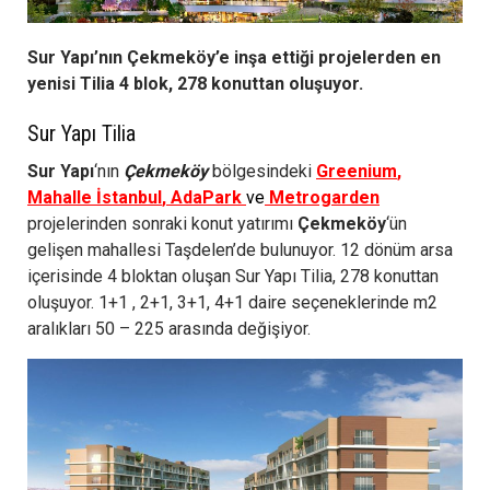
Sur Yapı’nın Çekmeköy’e inşa ettiği projelerden en
yenisi Tilia 4 blok, 278 konuttan oluşuyor.
Sur Yapı Tilia
Sur Yapı
‘nın
Çekmeköy
bölgesindeki
Greenium
,
Mahalle İstanbul
,
AdaPark
ve
Metrogarden
projelerinden sonraki konut yatırımı
Çekmeköy
‘ün
gelişen mahallesi Taşdelen’de bulunuyor. 12 dönüm arsa
içerisinde 4 bloktan oluşan Sur Yapı Tilia, 278 konuttan
oluşuyor. 1+1 , 2+1, 3+1, 4+1 daire seçeneklerinde m2
aralıkları 50 – 225 arasında değişiyor.