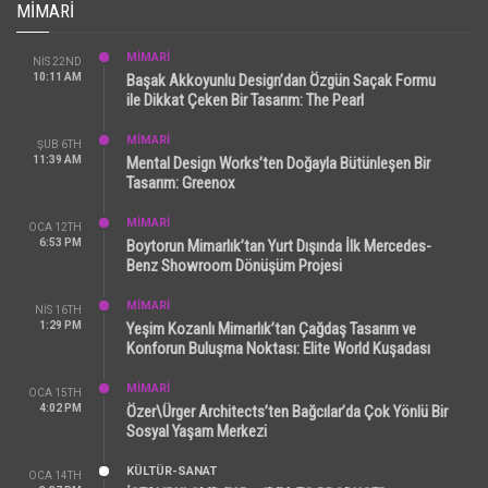
MIMARI
MİMARİ
NIS 22ND
10:11 AM
Başak Akkoyunlu Design’dan Özgün Saçak Formu
ile Dikkat Çeken Bir Tasarım: The Pearl
MİMARİ
ŞUB 6TH
11:39 AM
Mental Design Works’ten Doğayla Bütünleşen Bir
Tasarım: Greenox
MİMARİ
OCA 12TH
6:53 PM
Boytorun Mimarlık’tan Yurt Dışında İlk Mercedes-
Benz Showroom Dönüşüm Projesi
MİMARİ
NIS 16TH
1:29 PM
Yeşim Kozanlı Mimarlık’tan Çağdaş Tasarım ve
Konforun Buluşma Noktası: Elite World Kuşadası
MİMARİ
OCA 15TH
4:02 PM
Özer\Ürger Architects’ten Bağcılar’da Çok Yönlü Bir
Sosyal Yaşam Merkezi
KÜLTÜR-SANAT
OCA 14TH