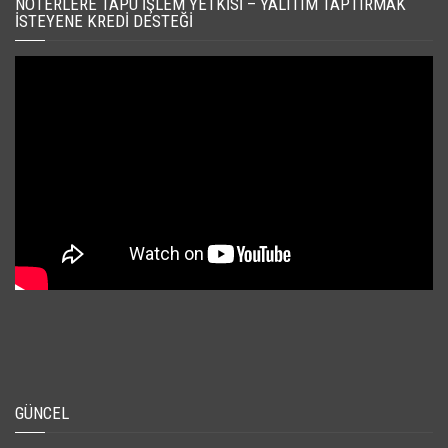
NOTERLERE TAPU İŞLEM YETKISI – YALITIM TAPTIRMAK
İSTEYENE KREDI DESTEĞI
GÜNCEL