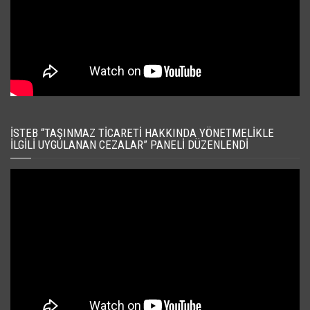
İSTEB “TAŞINMAZ TICARETI HAKKINDA YÖNETMELIKLE
İLGILI UYGULANAN CEZALAR” PANELI DÜZENLENDI