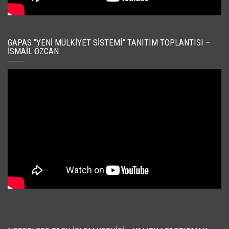
GAPAS “YENI MÜLKIYET SISTEMI” TANITIM TOPLANTISI –
İSMAIL ÖZCAN