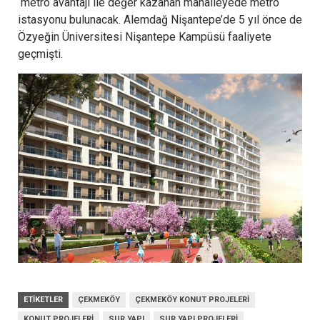
metro avantajı ile değer kazanan mahalleyede metro
istasyonu bulunacak. Alemdağ Nişantepe’de 5 yıl önce de
Özyeğin Üniversitesi Nişantepe Kampüsü faaliyete
geçmişti.
ETIKETLER
ÇEKMEKÖY
ÇEKMEKÖY KONUT PROJELERI
KONUT PROJELERI
SUR YAPI
SUR YAPI PROJELERI