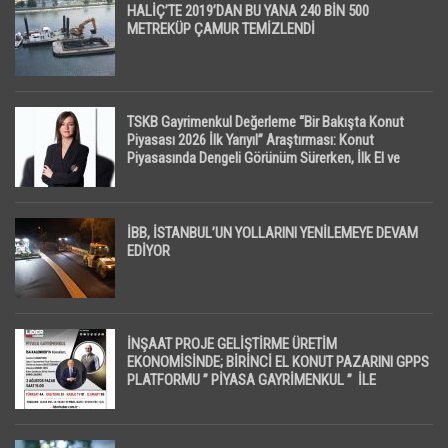
HALİÇ’TE 2019’DAN BU YANA 240 BİN 500
METREKÜP ÇAMUR TEMİZLENDİ
TSKB Gayrimenkul Değerleme “Bir Bakışta Konut
Piyasası 2026 İlk Yarıyıl” Araştırması: Konut
Piyasasında Dengeli Görünüm Sürerken, İlk El ve
İpotekli Satışlarda Sınırlı Toparlanma Dikkat Çekti
İBB, İSTANBUL’UN YOLLARINI YENİLEMEYE DEVAM
EDİYOR
İNŞAAT PROJE GELİŞTİRME ÜRETİM
EKONOMİSİNDE; BİRİNCİ EL KONUT PAZARINI GPPS
PLATFORMU ” PİYASA GAYRİMENKUL ” İLE
EKRANLARA TAŞIYACAK