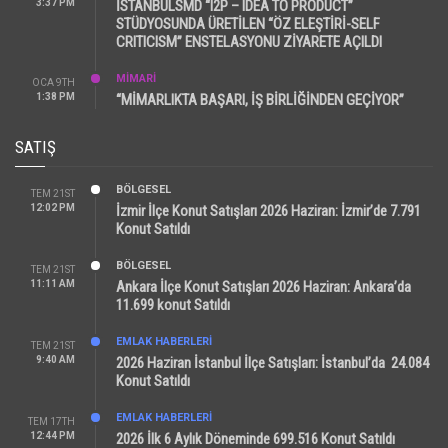
3:37 PM
İSTANBULSMD “I2P – IDEA TO PRODUCT”
STÜDYOSUNDA ÜRETİLEN “ÖZ ELEŞTİRİ-SELF
CRITICISM” ENSTELASYONU ZİYARETE AÇILDI
MİMARİ
OCA 9TH
1:38 PM
“MİMARLIKTA BAŞARI, İŞ BİRLİĞİNDEN GEÇİYOR”
SATIŞ
BÖLGESEL
TEM 21ST
12:02 PM
İzmir İlçe Konut Satışları 2026 Haziran: İzmir’de 7.791
Konut Satıldı
BÖLGESEL
TEM 21ST
11:11 AM
Ankara İlçe Konut Satışları 2026 Haziran: Ankara’da
11.699 konut Satıldı
EMLAK HABERLERI
TEM 21ST
9:40 AM
2026 Haziran İstanbul İlçe Satışları: İstanbul’da 24.084
Konut Satıldı
EMLAK HABERLERI
TEM 17TH
12:44 PM
2026 İlk 6 Aylık Döneminde 699.516 Konut Satıldı