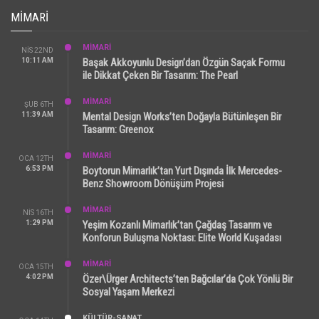
MIMARI
MİMARİ
NIS 22ND
10:11 AM
Başak Akkoyunlu Design’dan Özgün Saçak Formu
ile Dikkat Çeken Bir Tasarım: The Pearl
MİMARİ
ŞUB 6TH
11:39 AM
Mental Design Works’ten Doğayla Bütünleşen Bir
Tasarım: Greenox
MİMARİ
OCA 12TH
6:53 PM
Boytorun Mimarlık’tan Yurt Dışında İlk Mercedes-
Benz Showroom Dönüşüm Projesi
MİMARİ
NIS 16TH
1:29 PM
Yeşim Kozanlı Mimarlık’tan Çağdaş Tasarım ve
Konforun Buluşma Noktası: Elite World Kuşadası
MİMARİ
OCA 15TH
4:02 PM
Özer\Ürger Architects’ten Bağcılar’da Çok Yönlü Bir
Sosyal Yaşam Merkezi
KÜLTÜR-SANAT