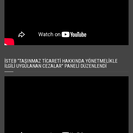
İSTEB “TAŞINMAZ TICARETI HAKKINDA YÖNETMELIKLE
İLGILI UYGULANAN CEZALAR” PANELI DÜZENLENDI