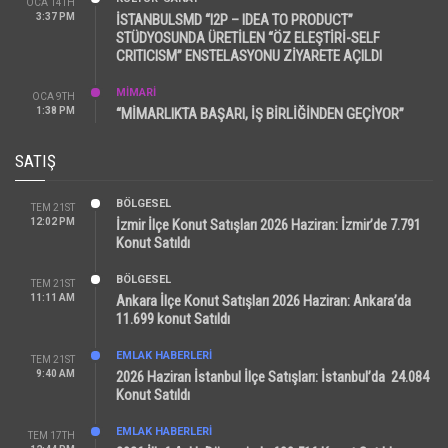
OCA 14TH
3:37 PM
İSTANBULSMD “I2P – IDEA TO PRODUCT”
STÜDYOSUNDA ÜRETİLEN “ÖZ ELEŞTİRİ-SELF
CRITICISM” ENSTELASYONU ZİYARETE AÇILDI
MİMARİ
OCA 9TH
1:38 PM
“MİMARLIKTA BAŞARI, İŞ BİRLİĞİNDEN GEÇİYOR”
SATIŞ
BÖLGESEL
TEM 21ST
12:02 PM
İzmir İlçe Konut Satışları 2026 Haziran: İzmir’de 7.791
Konut Satıldı
BÖLGESEL
TEM 21ST
11:11 AM
Ankara İlçe Konut Satışları 2026 Haziran: Ankara’da
11.699 konut Satıldı
EMLAK HABERLERI
TEM 21ST
9:40 AM
2026 Haziran İstanbul İlçe Satışları: İstanbul’da 24.084
Konut Satıldı
EMLAK HABERLERI
TEM 17TH