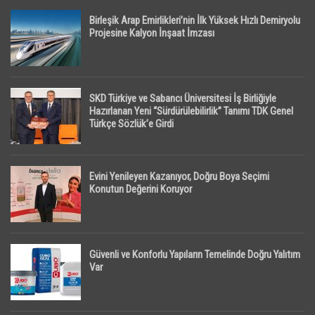
Birleşik Arap Emirlikleri’nin İlk Yüksek Hızlı Demiryolu
Projesine Kalyon İnşaat İmzası
SKD Türkiye ve Sabancı Üniversitesi İş Birliğiyle
Hazırlanan Yeni “Sürdürülebilirlik” Tanımı TDK Genel
Türkçe Sözlük’e Girdi
Evini Yenileyen Kazanıyor, Doğru Boya Seçimi
Konutun Değerini Koruyor
Güvenli ve Konforlu Yapıların Temelinde Doğru Yalıtım
Var