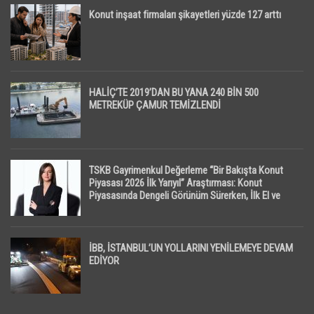
Konut inşaat firmaları şikayetleri yüzde 127 arttı
HALİÇ’TE 2019’DAN BU YANA 240 BİN 500
METREKÜP ÇAMUR TEMİZLENDİ
TSKB Gayrimenkul Değerleme “Bir Bakışta Konut
Piyasası 2026 İlk Yarıyıl” Araştırması: Konut
Piyasasında Dengeli Görünüm Sürerken, İlk El ve
İpotekli Satışlarda Sınırlı Toparlanma Dikkat Çekti
İBB, İSTANBUL’UN YOLLARINI YENİLEMEYE DEVAM
EDİYOR