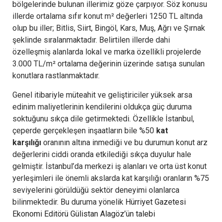
bölgelerinde bulunan illerimiz göze çarpıyor. Söz konusu
illerde ortalama sıfır konut m² değerleri 1250 TL altında
olup bu iller; Bitlis, Siirt, Bingöl, Kars, Muş, Ağrı ve Şırnak
şeklinde sıralanmaktadır. Belirtilen illerde dahi
özelleşmiş alanlarda lokal ve marka özellikli projelerde
3.000 TL/m² ortalama değerinin üzerinde satışa sunulan
konutlara rastlanmaktadır.
Genel itibariyle müteahit ve geliştiriciler yüksek arsa
edinim maliyetlerinin kendilerini oldukça güç duruma
soktuğunu sıkça dile getirmektedi. Özellikle İstanbul,
çeperde gerçekleşen inşaatların bile %50
kat
karşılığı
oranının altına inmediği ve bu durumun konut arz
değerlerini ciddi oranda etkilediği sıkça duyulur hale
gelmiştir. İstanbul’da merkezi iş alanları ve orta üst konut
yerleşimleri ile önemli akslarda kat karşılığı oranların %75
seviyelerini görüldüğü sektör deneyimi olanlarca
bilinmektedir. Bu duruma yönelik
Hürriyet Gazetesi
Ekonomi Editörü Gülistan Alagöz’ün talebi