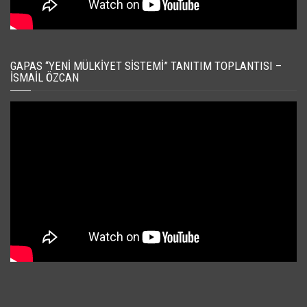
GAPAS “YENI MÜLKIYET SISTEMI” TANITIM TOPLANTISI –
İSMAIL ÖZCAN