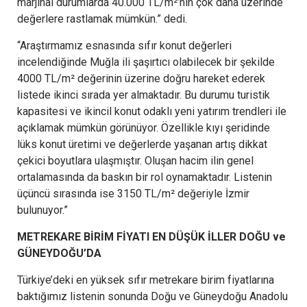
marjinal durumlarda 40.000 TL/m²’nin çok daha üzerinde
değerlere rastlamak mümkün.” dedi.
“Araştırmamız esnasında sıfır konut değerleri
incelendiğinde Muğla ili şaşırtıcı olabilecek bir şekilde
4000 TL/m² değerinin üzerine doğru hareket ederek
listede ikinci sırada yer almaktadır. Bu durumu turistik
kapasitesi ve ikincil konut odaklı yeni yatırım trendleri ile
açıklamak mümkün görünüyor. Özellikle kıyı şeridinde
lüks konut üretimi ve değerlerde yaşanan artış dikkat
çekici boyutlara ulaşmıştır. Oluşan hacim ilin genel
ortalamasında da baskın bir rol oynamaktadır. Listenin
üçüncü sırasında ise 3150 TL/m² değeriyle İzmir
bulunuyor.”
METREKARE BİRİM FİYATI EN DÜŞÜK İLLER DOĞU ve
GÜNEYDOĞU’DA
Türkiye’deki en yüksek sıfır metrekare birim fiyatlarına
baktığımız listenin sonunda Doğu ve Güneydoğu Anadolu