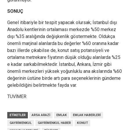
SONUÇ
Genel itibariyle bir tespit yapacak olursak; İstanbul dışı
Anadolu kentlerinin ortalaması merkezde %50 merkez
dışı %35 aralığında değişkenlik göstermekte. Oldukça
önemli marjinal alanlarda bu değerler %60 oranına kadar
bazı illerde çıkabilse de, konut satış potansiyeli ve
ortalama metrekare fiyatının düşük olduğu alanlarda %25
e kadar sarkabilmektedir. İstanbul, Ankara, İzmir gibi
önemli merkezleri yüksek yoğunluklu ana akslarında %60
değerinin üstüne birde artı para seçeneklerinin gündeme
gelebildiğini belirtmekte fayda var.
TUVİMER
ETIKETLER
ARSA ARAZI
EMLAK
EMLAK HABERLERI
GAYRIMENKUL
GAYRIMENKUL HABER
KONUT