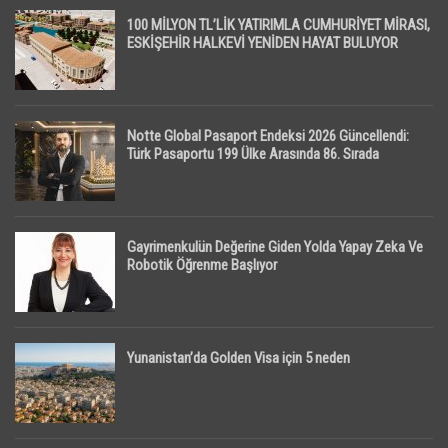
100 MİLYON TL’LİK YATIRIMLA CUMHURİYET MİRASI,
ESKİŞEHİR HALKEVİ YENİDEN HAYAT BULUYOR
Notte Global Pasaport Endeksi 2026 Güncellendi:
Türk Pasaportu 199 Ülke Arasında 86. Sırada
Gayrimenkulün Değerine Giden Yolda Yapay Zeka Ve
Robotik Öğrenme Başlıyor
Yunanistan’da Golden Visa için 5 neden