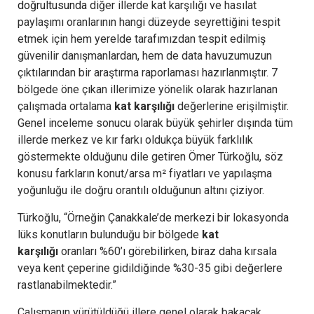
doğrultusunda
diğer illerde kat karşılığı ve hasılat
paylaşımı oranlarının hangi düzeyde seyrettiğini tespit
etmek için hem yerelde tarafımızdan tespit edilmiş
güvenilir danışmanlardan, hem de data havuzumuzun
çıktılarından bir araştırma raporlaması hazırlanmıştır. 7
bölgede öne çıkan illerimize yönelik olarak hazırlanan
çalışmada ortalama
kat karşılığı
değerlerine erişilmiştir.
Genel inceleme sonucu olarak büyük şehirler dışında tüm
illerde merkez ve kır farkı oldukça büyük farklılık
göstermekte olduğunu dile getiren Ömer Türkoğlu, söz
konusu farkların konut/arsa m² fiyatları ve yapılaşma
yoğunluğu ile doğru orantılı olduğunun altını çiziyor.
Türkoğlu, “Örneğin Çanakkale’de merkezi bir lokasyonda
lüks konutların bulunduğu bir bölgede
kat
karşılığı
oranları %60’ı görebilirken, biraz daha kırsala
veya kent çeperine gidildiğinde %30-35 gibi değerlere
rastlanabilmektedir.”
Çalışmanın yürütüldüğü illere genel olarak bakacak