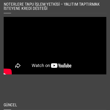
NOTERLERE TAPU İŞLEM YETKISI – YALITIM TAPTIRMAK
İSTEYENE KREDI DESTEĞI
GÜNCEL