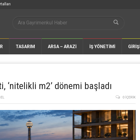
talları
AR
TASARIM
ARSA – ARAZİ
İŞ YÖNETİMİ
GİRİŞ
i, ‘nitelikli m2’ dönemi başladı
SEL
0 İÇERIK