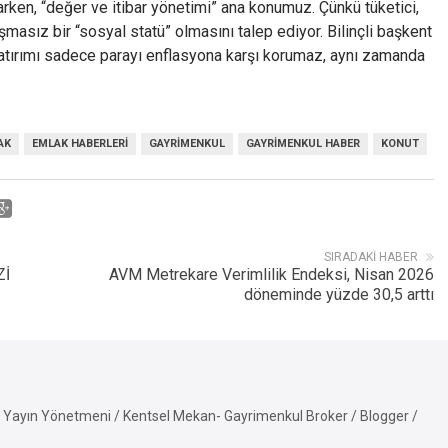
ken, “değer ve itibar yönetimi” ana konumuz. Çünkü tüketici,
ışmasız bir “sosyal statü” olmasını talep ediyor. Bilinçli başkent
yatırımı sadece parayı enflasyona karşı korumaz, aynı zamanda
AK
EMLAK HABERLERI
GAYRIMENKUL
GAYRIMENKUL HABER
KONUT
SIRADAKI HABER
Zİ
AVM Metrekare Verimlilik Endeksi, Nisan 2026
döneminde yüzde 30,5 arttı
Yayın Yönetmeni / Kentsel Mekan- Gayrimenkul Broker / Blogger /