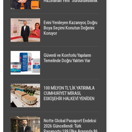
Hazırlanan Yeni “Sürdürülebilirlik”
Tanımı TDK Genel Türkçe
Sözlük’e Girdi
Evini Yenileyen Kazanıyor, Doğru
Boya Seçimi Konutun Değerini
Koruyor
Güvenli ve Konforlu Yapıların
Temelinde Doğru Yalıtım Var
100 MİLYON TL’LİK YATIRIMLA
CUMHURİYET MİRASI,
ESKİŞEHİR HALKEVİ YENİDEN
HAYAT BULUYOR
Notte Global Pasaport Endeksi
2026 Güncellendi: Türk
Pasaportu 199 Ülke Arasında 86.