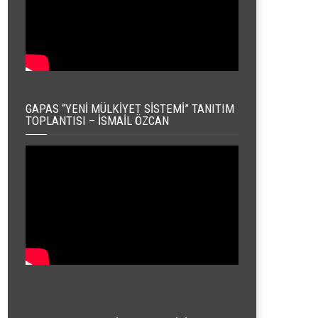
GAPAS “YENI MÜLKIYET SISTEMI” TANITIM
TOPLANTISI – İSMAIL ÖZCAN