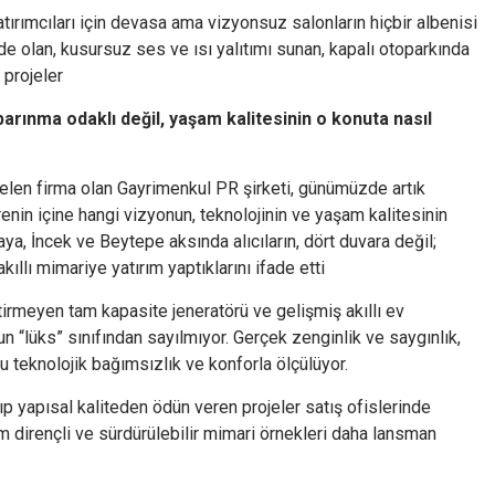
atırımcıları için devasa ama vizyonsuz salonların hiçbir albenisi
ede olan, kusursuz ses ve ısı yalıtımı sunan, kapalı otoparkında
n projeler
barınma odaklı değil, yaşam kalitesinin o konuta nasıl
elen firma olan Gayrimenkul PR şirketi, günümüzde artık
in içine hangi vizyonun, teknolojinin ve yaşam kalitesinin
ya, İncek ve Beytepe aksında alıcıların, dört duvara değil;
ıllı mimariye yatırım yaptıklarını ifade etti
irmeyen tam kapasite jeneratörü ve gelişmiş akıllı ev
n “lüks” sınıfından sayılmıyor. Gerçek zenginlik ve saygınlık,
 teknolojik bağımsızlık ve konforla ölçülüyor.
p yapısal kaliteden ödün veren projeler satış ofislerinde
dirençli ve sürdürülebilir mimari örnekleri daha lansman