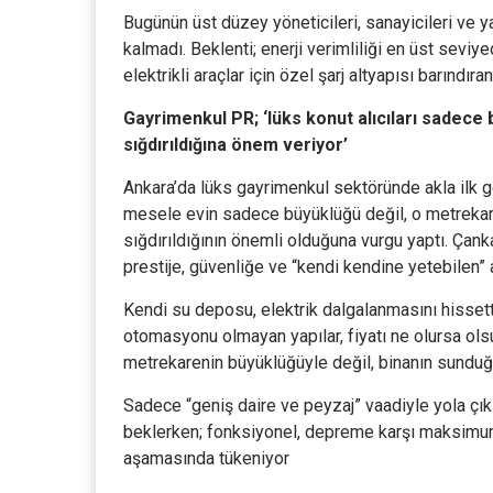
Bugünün üst düzey yöneticileri, sanayicileri ve y
kalmadı. Beklenti; enerji verimliliği en üst seviy
elektrikli araçlar için özel şarj altyapısı barındıra
Gayrimenkul PR; ‘lüks konut alıcıları sadece 
sığdırıldığına önem veriyor’
Ankara’da lüks gayrimenkul sektöründe akla ilk g
mesele evin sadece büyüklüğü değil, o metrekaren
sığdırıldığının önemli olduğuna vurgu yaptı. Çanka
prestije, güvenliğe ve “kendi kendine yetebilen” ak
Kendi su deposu, elektrik dalgalanmasını hissett
otomasyonu olmayan yapılar, fiyatı ne olursa olsu
metrekarenin büyüklüğüyle değil, binanın sunduğu
Sadece “geniş daire ve peyzaj” vaadiyle yola çıkı
beklerken; fonksiyonel, depreme karşı maksimum 
aşamasında tükeniyor