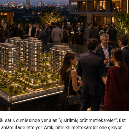
ük satış cümlesinde yer alan “şişirilmiş brüt metrekareler”, üst
 anlam ifade etmiyor. Artık; nitelikli metrekareler öne çıkıyor