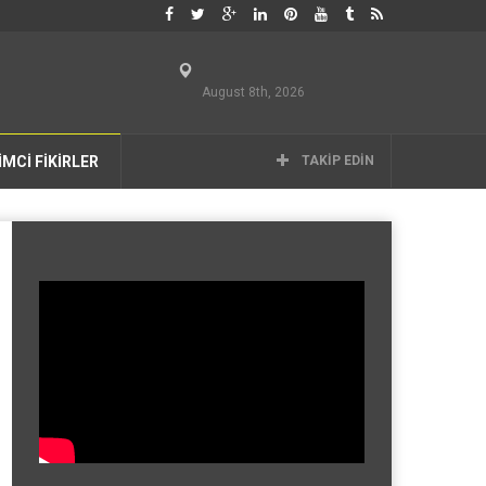
August 8th, 2026
İMCİ FİKİRLER
TAKIP EDIN