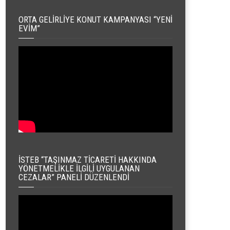
ORTA GELIRLIYE KONUT KAMPANYASI “YENI
EVIM”
İSTEB “TAŞINMAZ TICARETI HAKKINDA
YÖNETMELIKLE İLGILI UYGULANAN
CEZALAR” PANELI DÜZENLENDI