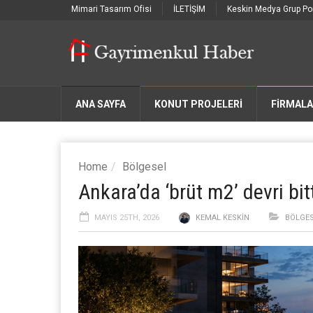
Mimari Tasarım Ofisi
İLETİŞİM
Keskin Medya Grup Por
ANA SAYFA
KONUT PROJELERİ
FIRMAL
Home
Bölgesel
Ankara’da ‘brüt m2’ devri bitt
MAYIS 25TH, 2026
KEMAL KESKIN
BÖLGE