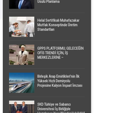
Usulü Planlama
Helal Sertifikalı Muhafazakar
Mutfak Konseptinde Üretim
Standartları
GPPS PLATFORMU; GELECEĞİN
OFİS TRENDİ İÇİN, İŞ
MERKEZLERİNE –
GELİŞTİRİCİLERE ” POD /
KAPSÜL ” UYKU KABİNİ
ÖNERİYOR
Birleşik Arap Emirlikleri’nin İlk
Yüksek Hızlı Demiryolu
Projesine Kalyon İnşaat İmzası
SKD Türkiye ve Sabancı
Üniversitesi İş Birliğiyle