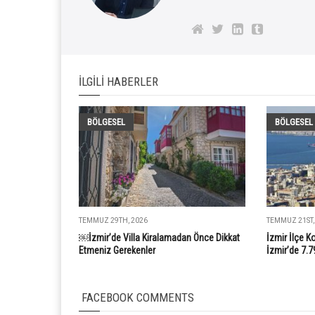
İLGILI HABERLER
BÖLGESEL
BÖLGESEL
TEMMUZ 29TH, 2026
TEMMUZ 21ST,
￼İzmir’de Villa Kiralamadan Önce Dikkat
İzmir İlçe K
Etmeniz Gerekenler
İzmir’de 7.7
FACEBOOK COMMENTS