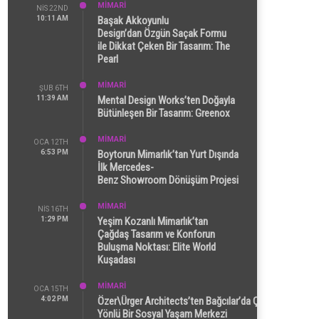
MİMARİ
NIS 22ND
10:11 AM
Başak Akkoyunlu
Design’dan Özgün Saçak Formu
ile Dikkat Çeken Bir Tasarım: The
Pearl
MİMARİ
ŞUB 6TH
11:39 AM
Mental Design Works’ten Doğayla
Bütünleşen Bir Tasarım: Greenox
MİMARİ
OCA 12TH
6:53 PM
Boytorun Mimarlık’tan Yurt Dışında
İlk Mercedes-
Benz Showroom Dönüşüm Projesi
MİMARİ
NIS 16TH
1:29 PM
Yeşim Kozanlı Mimarlık’tan
Çağdaş Tasarım ve Konforun
Buluşma Noktası: Elite World
Kuşadası
MİMARİ
OCA 15TH
4:02 PM
Özer\Ürger Architects’ten Bağcılar’da Çok
Yönlü Bir Sosyal Yaşam Merkezi