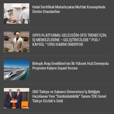
Helal Sertifikalı Muhafazakar Mutfak Konseptinde
Üretim Standartları
GPPS PLATFORMU; GELECEĞİN OFİS TRENDİ İÇİN,
İŞ MERKEZLERİNE – GELİŞTİRİCİLERE ” POD /
KAPSÜL ” UYKU KABİNİ ÖNERİYOR
Birleşik Arap Emirlikleri’nin İlk Yüksek Hızlı Demiryolu
Projesine Kalyon İnşaat İmzası
SKD Türkiye ve Sabancı Üniversitesi İş Birliğiyle
Hazırlanan Yeni “Sürdürülebilirlik” Tanımı TDK Genel
Türkçe Sözlük’e Girdi