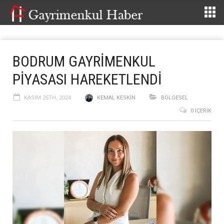
BODRUM GAYRİMENKUL
PİYASASI HAREKETLENDİ
KASIM 25TH, 2024
KEMAL KESKIN
BÖLGESEL
0 İÇERIK