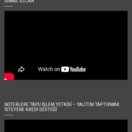
İSMAIL ÖZCAN
NOTERLERE TAPU İŞLEM YETKISI – YALITIM TAPTIRMAK
İSTEYENE KREDI DESTEĞI