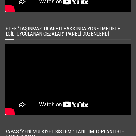
İSTEB “TAŞINMAZ TICARETI HAKKINDA YÖNETMELIKLE
İLGILI UYGULANAN CEZALAR” PANELI DÜZENLENDI
GAPAS “YENI MÜLKIYET SISTEMI” TANITIM TOPLANTISI –