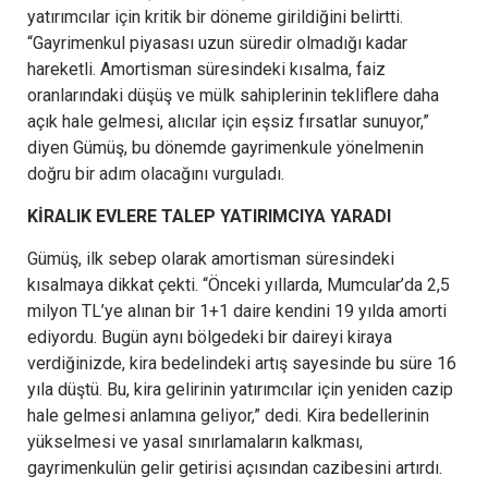
yatırımcılar için kritik bir döneme girildiğini belirtti.
“Gayrimenkul piyasası uzun süredir olmadığı kadar
hareketli. Amortisman süresindeki kısalma, faiz
oranlarındaki düşüş ve mülk sahiplerinin tekliflere daha
açık hale gelmesi, alıcılar için eşsiz fırsatlar sunuyor,”
diyen Gümüş, bu dönemde gayrimenkule yönelmenin
doğru bir adım olacağını vurguladı.
KİRALIK EVLERE TALEP YATIRIMCIYA YARADI
Gümüş, ilk sebep olarak amortisman süresindeki
kısalmaya dikkat çekti. “Önceki yıllarda, Mumcular’da 2,5
milyon TL’ye alınan bir 1+1 daire kendini 19 yılda amorti
ediyordu. Bugün aynı bölgedeki bir daireyi kiraya
verdiğinizde, kira bedelindeki artış sayesinde bu süre 16
yıla düştü. Bu, kira gelirinin yatırımcılar için yeniden cazip
hale gelmesi anlamına geliyor,” dedi. Kira bedellerinin
yükselmesi ve yasal sınırlamaların kalkması,
gayrimenkulün gelir getirisi açısından cazibesini artırdı.