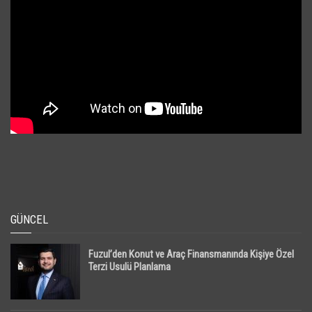
GÜNCEL
Fuzul’den Konut ve Araç Finansmanında Kişiye Özel
Terzi Usulü Planlama