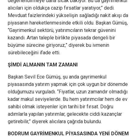
değerlendirmeye daha sıcak bakıyor. Bu da gayrimenkul
alıcıları için oldukça cazip fırsatlar yaratıyor,” dedi.
Mevduat faizlerindeki yükselişin sağladığı nakit akışı da
piyasanın hareketlenmesinde etkili oldu. Başkan Gümüş,
“Gayrimenkul sektörü, yatırımcıların tekrar güvenini
kazandı. Artan taleple birlikte piyasada dengeli bir
büyüme sürecine giriyoruz,” diyerek bu ivmenin
sürebileceğini ifade etti.
ŞİMDİ ALMANIN TAM ZAMANI
Başkan Sevil Ece Gümüş, şu anda gayrimenkul
piyasasında yatırım yapmak için çok uygun bir dönemde
olduğumuzu vurguladı. “Fiyatlar, uzun zamandır olmadığı
kadar makul seviyelerde. Bu hem yatırımcılar hem de ev
sahibi olmak isteyenler için tarihi bir fırsat. Doğru
adımlarla yapılan yatırımlar, gelecekte ciddi kazançlar
getirebilir,” diyerek alıcılara çağrıda bulundu.
BODRUM GAYRİMENKUL PİYASASINDA YENİ DÖNEM