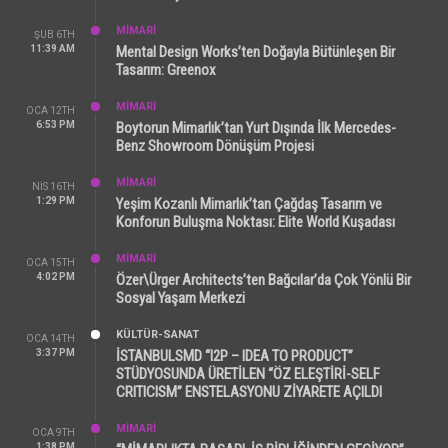
MİMARİ
ŞUB 6TH
11:39 AM
Mental Design Works’ten Doğayla Bütünleşen Bir
Tasarım: Greenox
MİMARİ
OCA 12TH
6:53 PM
Boytorun Mimarlık’tan Yurt Dışında İlk Mercedes-
Benz Showroom Dönüşüm Projesi
MİMARİ
NIS 16TH
1:29 PM
Yeşim Kozanlı Mimarlık’tan Çağdaş Tasarım ve
Konforun Buluşma Noktası: Elite World Kuşadası
MİMARİ
OCA 15TH
4:02 PM
Özer\Ürger Architects’ten Bağcılar’da Çok Yönlü Bir
Sosyal Yaşam Merkezi
KÜLTÜR-SANAT
OCA 14TH
3:37 PM
İSTANBULSMD “I2P – IDEA TO PRODUCT”
STÜDYOSUNDA ÜRETİLEN “ÖZ ELEŞTİRİ-SELF
CRITICISM” ENSTELASYONU ZİYARETE AÇILDI
MİMARİ
OCA 9TH
1:38 PM