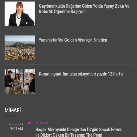
Gayrimenkulün Değerine Giden Yolda Yapay Zeka Ve
Robotik Öğrenme Başlıyor
Yunanistan’da Golden Visa için 5 neden
Konut inşaat firmaları şikayetleri yüzde 127 arttı
MIMARI
MİMARİ
NIS 22ND
10:11 AM
Başak Akkoyunlu Design’dan Özgün Saçak Formu
ile Dikkat Çeken Bir Tasarım: The Pearl