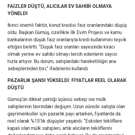
FAİZLER DÜŞTÜ, ALICILAR EV SAHİBİ OLMAYA
YÖNELDİ
İkinci önemli faktör, konut kredisi faiz oranlarındaki düşüş
oldu. Başkan Gümüş, özellikle İlk Evim Projesi ve kamu
bankalarının düşük faiz oranlarıyla kredi kullanımını teşvik
ettiğini belirtti. “Düşük faiz oranları sayesinde kiracı
olmak yerine ev sahibi olmayı tercih edenlerin sayısı
hızla artıyor. Bu durum, satışlardaki hareketliliğin ana
sebeplerinden biri,” ifadelerini kullandı.
PAZARLIK ŞANSI YÜKSELDİ: FİYATLAR REEL OLARAK
DÜŞTÜ
Gümüş’ün dikkat çektiği üçüncü sebep ise mülk
sahiplerinin tavrındaki değişim. Uzun süredir satışta olan
gayrimenkuller için pazarlık payı artarken, fiyatlarda da
reel olarak %15’lik düşüşler yaşandı. “Eskiden tekliflere
kapalı olan mülk sahipleri, artık alıcıların tekliflerini