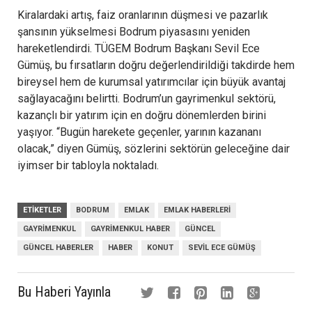
Kiralardaki artış, faiz oranlarının düşmesi ve pazarlık
şansının yükselmesi Bodrum piyasasını yeniden
hareketlendirdi. TÜGEM Bodrum Başkanı Sevil Ece
Gümüş, bu fırsatların doğru değerlendirildiği takdirde hem
bireysel hem de kurumsal yatırımcılar için büyük avantaj
sağlayacağını belirtti. Bodrum’un gayrimenkul sektörü,
kazançlı bir yatırım için en doğru dönemlerden birini
yaşıyor. “Bugün harekete geçenler, yarının kazananı
olacak,” diyen Gümüş, sözlerini sektörün geleceğine dair
iyimser bir tabloyla noktaladı.
ETIKETLER
BODRUM
EMLAK
EMLAK HABERLERI
GAYRIMENKUL
GAYRIMENKUL HABER
GÜNCEL
GÜNCEL HABERLER
HABER
KONUT
SEVIL ECE GÜMÜŞ
Bu Haberi Yayınla