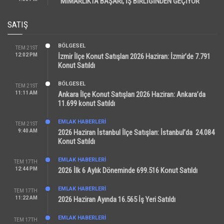
“MİMARLIKTA BAŞARI, İŞ BİRLİĞİNDEN GEÇİYOR”
SATIŞ
BÖLGESEL
TEM 21ST
12:02 PM
İzmir İlçe Konut Satışları 2026 Haziran: İzmir’de 7.791
Konut Satıldı
BÖLGESEL
TEM 21ST
11:11 AM
Ankara İlçe Konut Satışları 2026 Haziran: Ankara’da
11.699 konut Satıldı
EMLAK HABERLERI
TEM 21ST
9:40 AM
2026 Haziran İstanbul İlçe Satışları: İstanbul’da 24.084
Konut Satıldı
EMLAK HABERLERI
TEM 17TH
12:44 PM
2026 İlk 6 Aylık Döneminde 699.516 Konut Satıldı
EMLAK HABERLERI
TEM 17TH
11:22 AM
2026 Haziran Ayında 16.565 İş Yeri Satıldı
EMLAK HABERLERI
TEM 17TH