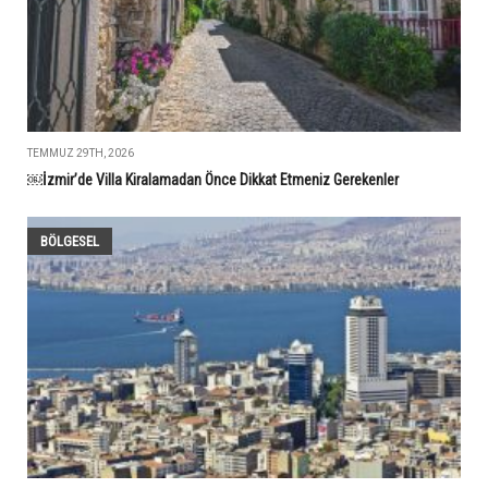
TEMMUZ 29TH, 2026
￼İzmir’de Villa Kiralamadan Önce Dikkat Etmeniz Gerekenler
BÖLGESEL