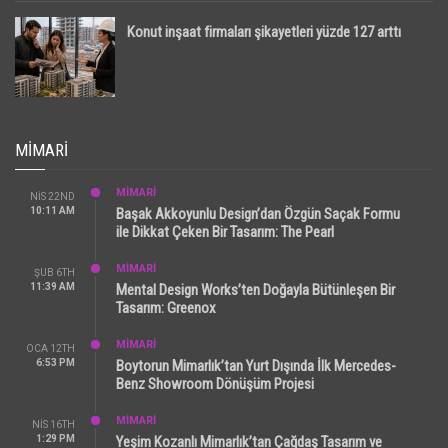
Konut inşaat firmaları şikayetleri yüzde 127 arttı
MIMARI
MİMARİ
NIS 22ND
10:11 AM
Başak Akkoyunlu Design’dan Özgün Saçak Formu
ile Dikkat Çeken Bir Tasarım: The Pearl
MİMARİ
ŞUB 6TH
11:39 AM
Mental Design Works’ten Doğayla Bütünleşen Bir
Tasarım: Greenox
MİMARİ
OCA 12TH
6:53 PM
Boytorun Mimarlık’tan Yurt Dışında İlk Mercedes-
Benz Showroom Dönüşüm Projesi
MİMARİ
NIS 16TH
1:29 PM
Yeşim Kozanlı Mimarlık’tan Çağdaş Tasarım ve