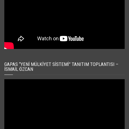
GAPAS “YENI MÜLKIYET SISTEMI” TANITIM TOPLANTISI –
İSMAIL ÖZCAN