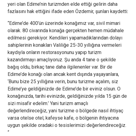
yeri olan Edirne’nin turizmden elde ettiği gelirin daha
fazlasını hak ettiğini ifade eden Özdemir, şunları kaydetti:
“Edirne’de 400’ün üzerinde konağımız var, sivil mimari
olarak. 80 civarında konağa gerçekten hemen müdahale
edilmesi gerekiyor. Kendileri yapamadıklarından dolayı
sahiplerinin konakları Valiliğe 25-30 yıllığına vermeleri
kaydıyla onların restorasyonunu yapıp turizm
kazandırmayı amaçlıyoruz. Şu anda 4 tane o şekilde
bağış oldu, birkaç tane daha ilgilenenler var. Bir de
Edirne’de konağı olan ancak kent dışında yaşayanlara,
‘Bunu bize 25 yıllığına verin, bunu turizme açalım, siz
Edirne’ye geldiğinizde de Edirne’de bir eviniz olsun. O
konağınızda, tarihi evinizde, geldiğinizde yılda 15 gün de
sizi misafir edelim.’ Yani turizm amaçlı
değerlendireceğiz, yani turizme o bölgede nasıl ihtiyaç
varsa otelse otel, kafeyse kafe, o bölgenin ihtiyacına
uygun şekilde oradaki o tesislerimizi değerlendireceğiz.
“