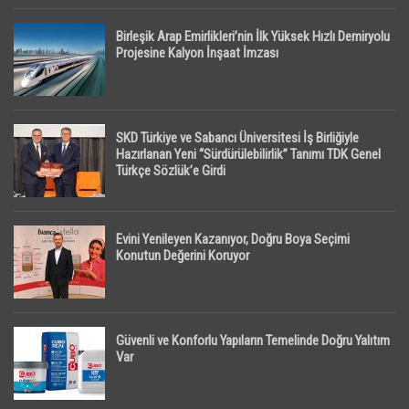
Birleşik Arap Emirlikleri’nin İlk Yüksek Hızlı Demiryolu
Projesine Kalyon İnşaat İmzası
SKD Türkiye ve Sabancı Üniversitesi İş Birliğiyle
Hazırlanan Yeni “Sürdürülebilirlik” Tanımı TDK Genel
Türkçe Sözlük’e Girdi
Evini Yenileyen Kazanıyor, Doğru Boya Seçimi
Konutun Değerini Koruyor
Güvenli ve Konforlu Yapıların Temelinde Doğru Yalıtım
Var