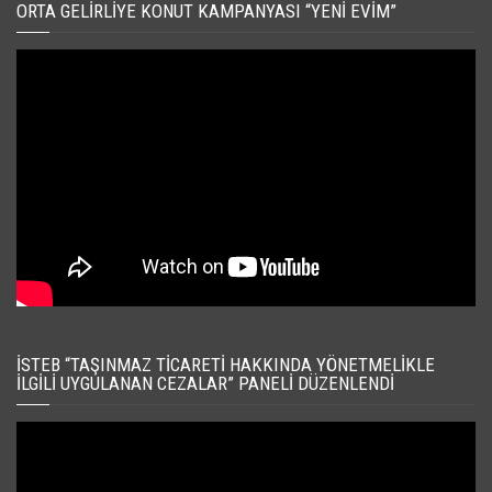
ORTA GELIRLIYE KONUT KAMPANYASI “YENI EVIM”
İSTEB “TAŞINMAZ TICARETI HAKKINDA YÖNETMELIKLE
İLGILI UYGULANAN CEZALAR” PANELI DÜZENLENDI