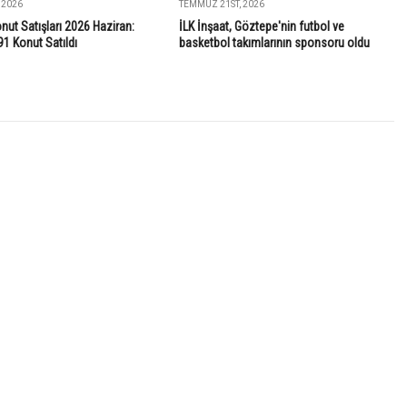
 2026
TEMMUZ 21ST, 2026
onut Satışları 2026 Haziran:
İLK İnşaat, Göztepe'nin futbol ve
91 Konut Satıldı
basketbol takımlarının sponsoru oldu