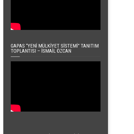
GAPAS “YENI MÜLKIYET SISTEMI” TANITIM
TOPLANTISI – İSMAIL ÖZCAN