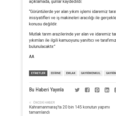
açıklamada, şunlar kaydedildi:
“Görüntülerde yer alan yıkım işlemi idaremiz taraf
inisiyatifleri ve iş makineleri aracılığı ile gerçe
konusu değildir.
Mutlak tarım arazilerinde yer alan ve idaremiz ta
yıkımları ile ilgili kamuoyunu yanıltıcı ve tarafımı
bulunulacaktır.”
AA
ETIKETLER
EDIRNE
EMLAK
GAYRIMENKUL
GAYRI
Bu Haberi Yayınla
ÖNCEKI HABER
Kahramanmaraş'ta 20 bin 145 konutun yapımı
tamamlandı