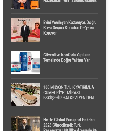
Hazırlanan Yeni “Sürdürülebilirlik”
Tanımı TDK Genel Türkçe
Sözlük’e Girdi
Evini Yenileyen Kazanıyor, Doğru
Boya Seçimi Konutun Değerini
Koruyor
Güvenli ve Konforlu Yapıların
Temelinde Doğru Yalıtım Var
100 MİLYON TL’LİK YATIRIMLA
CUMHURİYET MİRASI,
ESKİŞEHİR HALKEVİ YENİDEN
HAYAT BULUYOR
Notte Global Pasaport Endeksi
2026 Güncellendi: Türk
Pasaportu 199 Ülke Arasında 86.