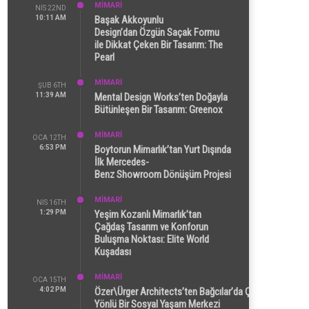
MİMARİ
NIS 22ND
10:11 AM
Başak Akkoyunlu
Design’dan Özgün Saçak Formu
ile Dikkat Çeken Bir Tasarım: The
Pearl
MİMARİ
ŞUB 6TH
11:39 AM
Mental Design Works’ten Doğayla
Bütünleşen Bir Tasarım: Greenox
MİMARİ
OCA 12TH
6:53 PM
Boytorun Mimarlık’tan Yurt Dışında
İlk Mercedes-
Benz Showroom Dönüşüm Projesi
MİMARİ
NIS 16TH
1:29 PM
Yeşim Kozanlı Mimarlık’tan
Çağdaş Tasarım ve Konforun
Buluşma Noktası: Elite World
Kuşadası
MİMARİ
OCA 15TH
4:02 PM
Özer\Ürger Architects’ten Bağcılar’da Çok
Yönlü Bir Sosyal Yaşam Merkezi