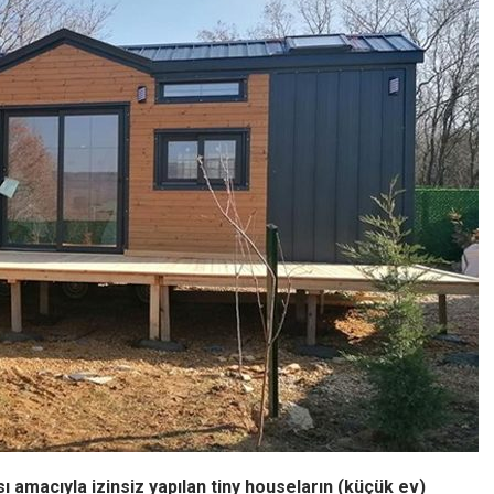
ı amacıyla izinsiz yapılan tiny houseların (küçük ev)