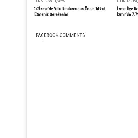
TEMMUZ 29TH, 2026
TEMMUZ 21ST,
￼İzmir’de Villa Kiralamadan Önce Dikkat
İzmir İlçe K
Etmeniz Gerekenler
İzmir’de 7.7
FACEBOOK COMMENTS