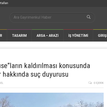
talları
AR
TASARIM
ARSA – ARAZİ
İŞ YÖNETİMİ
GİRİŞ
ouse”ların kaldırılması konusunda
ar hakkında suç duyurusu
SEL
0 İÇERIK