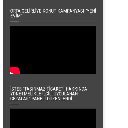
ORTA GELIRLIYE KONUT KAMPANYASI “YENI
EVIM”
İSTEB “TAŞINMAZ TICARETI HAKKINDA
YÖNETMELIKLE İLGILI UYGULANAN
CEZALAR” PANELI DÜZENLENDI