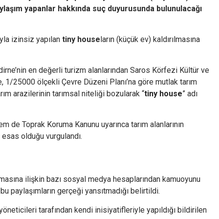
paylaşım yapanlar hakkında suç duyurusunda bulunulacağı
yla izinsiz yapılan
tiny house
ların (küçük ev) kaldırılmasına
irne’nin en değerli turizm alanlarından Saros Körfezi Kültür ve
e, 1/25000 ölçekli Çevre Düzeni Planı’na göre mutlak tarım
arım arazilerinin tarımsal niteliği bozularak “
tiny house
” adı
m de Toprak Koruma Kanunu uyarınca tarım alanlarının
 esas olduğu vurgulandı.
ırılmasına ilişkin bazı sosyal medya hesaplarından kamuoyunu
, bu paylaşımların gerçeği yansıtmadığı belirtildi.
neticileri tarafından kendi inisiyatifleriyle yapıldığı bildirilen