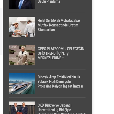
Usulü Planlama
Helal Sertifikalı Muhafazakar
Mutfak Konseptinde Üretim
Standartları
GPPS PLATFORMU; GELECEĞİN
OFİS TRENDİ İÇİN, İŞ
MERKEZLERİNE –
GELİŞTİRİCİLERE ” POD /
KAPSÜL ” UYKU KABİNİ
ÖNERİYOR
Birleşik Arap Emirlikleri’nin İlk
Yüksek Hızlı Demiryolu
Projesine Kalyon İnşaat İmzası
SKD Türkiye ve Sabancı
Üniversitesi İş Birliğiyle