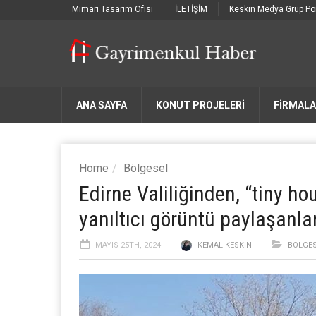
Mimari Tasarım Ofisi
İLETİŞİM
Keskin Medya Grup Por
ANA SAYFA
KONUT PROJELERİ
FIRMAL
Home
Bölgesel
Edirne Valiliğinden, “tiny h
yanıltıcı görüntü paylaşanl
MAYIS 25TH, 2024
KEMAL KESKIN
BÖLGE