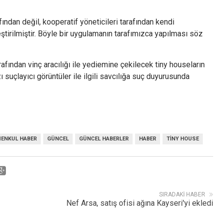
ından değil, kooperatif yöneticileri tarafından kendi
kleştirilmiştir. Böyle bir uygulamanın tarafımızca yapılması söz
rafından vinç aracılığı ile yediemine çekilecek tiny houseların
zı suçlayıcı görüntüler ile ilgili savcılığa suç duyurusunda
MENKUL HABER
GÜNCEL
GÜNCEL HABERLER
HABER
TINY HOUSE
SIRADAKI HABER
Nef Arsa, satış ofisi ağına Kayseri'yi ekledi